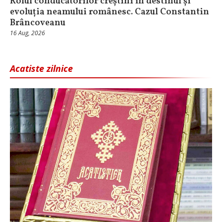
Rolul conducătorilor creștini în destinul și
evoluția neamului românesc. Cazul Constantin
Brâncoveanu
16 Aug, 2026
Acatiste zilnice