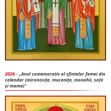
2026 -
„Anul comemorativ al sfintelor femei din
calendar (mironosițe, mu­cenițe, monahii, soții
și mame)”