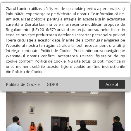
Ziarul Lumina utilizează fişiere de tip cookie pentru a personaliza și
îmbunătăți experiența ta pe Website-ul nostru. Te informăm că ne-
am actualizat politicile pentru a integra în acestea și în activitatea
curentă a Ziarului Lumina cele mai recente modificări propuse de
Regulamentul (UE) 2016/679 privind protecția persoanelor fizice în
ceea ce privește prelucrarea datelor cu caracter personal și privind
libera circulație a acestor date. Înainte de a continua navigarea pe
Website-ul nostru te rugăm să aloci timpul necesar pentru a citi și
Ziarul Lumina
›
Actualitate religioasă
›
Știri
›
Examen final
înțelege conținutul Politicii de Cookie. Prin continuarea navigării pe
pentru absolvirea cursurilor de muzeograf de la Craiova
Website-ul nostru confirmi acceptarea utilizării fişierelor de tip
cookie conform Politicii de Cookie. Nu uita totuși că poți modifica în
Examen final pentru absolvirea cursurilor
orice moment setările acestor fişiere cookie urmând instrucțiunile
din Politica de Cookie.
de muzeograf de la Craiova
Politica de Cookie
GDPR
Accept