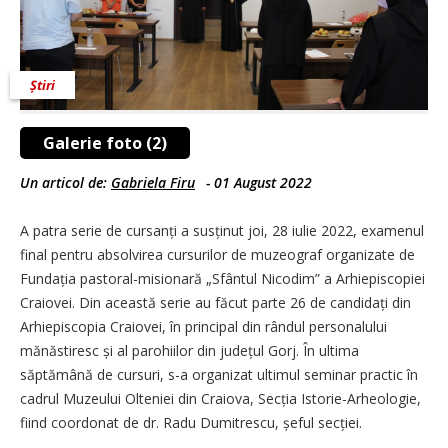
Știri
Galerie foto (2)
Un articol de:
Gabriela Firu
-
01 August 2022
A patra serie de cursanți a susținut joi, 28 iulie 2022, examenul
final pentru absolvirea cursurilor de muzeograf organizate de
Fun­da­­ția pastoral-misionară „Sfântul Nicodim” a Arhiepiscopiei
Craiovei. Din această serie au făcut parte 26 de candidați din
Arhiepiscopia Craiovei, în principal din rândul personalului
mănăstiresc și al parohiilor din județul Gorj. În ultima
săptămână de cursuri, s-a organizat ultimul seminar practic în
cadrul Muzeului Olteniei din Craiova, Secția Istorie-Arheologie,
fiind coordonat de dr. Radu Dumitrescu, șeful secției.