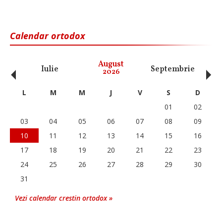
Calendar ortodox
‹
›
August
Iulie
Septembrie
O
2026
L
M
M
J
V
S
D
01
02
03
04
05
06
07
08
09
10
11
12
13
14
15
16
17
18
19
20
21
22
23
24
25
26
27
28
29
30
31
Vezi calendar crestin ortodox »