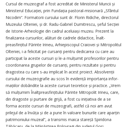
Cursul de muzeograf a fost acreditat de Ministerul Muncii și
Ministerul Educației, prin Fundația pasto­ral-misionară „Sfântul
Nicodim”. Formatorii cursului sunt dr. Florin Ridiche, directorul
Muzeului Olteniei, și dr. Radu-Gabriel Dumitrescu, șeful Secției
de Istorie-Arheologie din cadrul aceluiași muzeu. Prezent la
finalizarea cursurilor, alături de cadrele didactice, Înalt­
preasfințitul Părinte Irineu, Arhiepiscopul Craiovei și Mitropolitul
Olteniei, i-a felicitat pe cursanți pentru dedicarea cu care au
participat la aceste cursuri și le-a mulțumit profesorilor pentru
coordonarea grupelor de cursanți, pentru rezultate și pentru
dragostea cu care s-au implicat în acest proiect. Absolvenții
cursului de muzeografie au scos în evidență impor­tanța infor­
mațiilor dobândite la aceste cursuri teoretice și practice. „Vrem
să mul­țumim Înaltprea­sfințitului Părinte Mitropolit Irineu, care,
din dragoste și purtare de grijă, a fost cu inițiativa de a se
forma aceste cursuri de muzeografi, astfel că noi am avut
prilejul de a învăța și de a pune în valoare bunurile care aparțin
patrimoniului muzeal”, a transmis maica stareță Spiridona
Tăbăcaru, de la Mănăstirea Polovragi din județul Gorj.