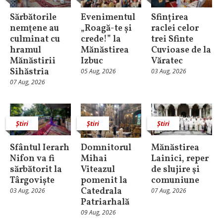
Sărbătorile
Evenimentul
Sfințirea
nemţene au
„Roagă-te și
raclei celor
culminat cu
crede!” la
trei Sfinte
hramul
Mănăstirea
Cuvioase de la
Mănăstirii
Izbuc
Văratec
Sihăstria
05 Aug, 2026
03 Aug, 2026
07 Aug, 2026
Știri
Știri
Știri
Sfântul Ierarh
Domnitorul
Mănăstirea
Nifon va fi
Mihai
Lainici, reper
sărbătorit la
Viteazul
de slujire şi
Târgoviște
pomenit la
comuniune
Catedrala
03 Aug, 2026
07 Aug, 2026
Patriarhală
09 Aug, 2026