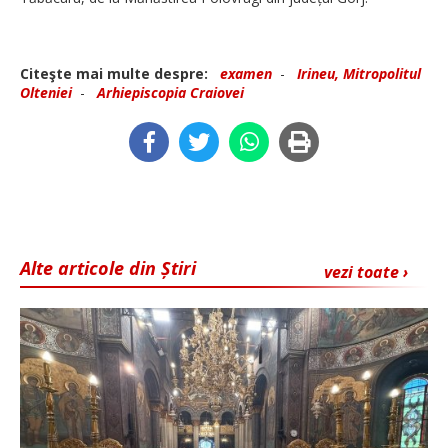
Citeşte mai multe despre:
examen
-
Irineu, Mitropolitul
Olteniei
-
Arhiepiscopia Craiovei
Alte articole din Știri
vezi toate ›