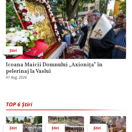
Știri
Icoana Maicii Domnului „Axionița” în
pelerinaj la Vaslui
07 Aug, 2026
TOP 6 Știri
Știri
Știri
Știri