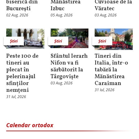
biserică din
Mănăstirea
Cuvioase de la
Bucureşti
Izbuc
Văratec
02 Aug, 2026
05 Aug, 2026
03 Aug, 2026
Știri
Știri
Știri
Peste 100 de
Sfântul Ierarh
Tineri din
tineri au
Nifon va fi
Italia, într-o
plecat în
sărbătorit la
tabără la
pelerinajul
Târgoviște
Mănăstirea
sfinților
Caraiman
03 Aug, 2026
nemțeni
31 Iul, 2026
31 Iul, 2026
Calendar ortodox