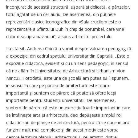
înconjurat de această structură, ușoară și delicată, a pânzelor,
totul agățat de un cer auriu. De asemenea, din puținele
reprezentări clasice iconografice din «Sala crucilor» este o
reprezentare a Sfântului Duh în chip de porumbel, care vine
chiar deasupra bazinului”, a spus arhitectul proiectului.
La sfârșit, Andreea Chircă a vorbit despre valoarea pedagogică
a expoziției din cadrul spațiului universitar din Capitală. „Este o
expoziție didactică, evident și cu un sens pedagogic, în sensul
că ne aflăm în Universitatea de Arhitectură și Urbanism «Ion
Mincu». Totodată, este una de școală am putea să îi spunem,
în sensul în care pe partea de arhitectură este foarte
importantă și suntem de părere că poate să ofere lecții
importante pentru stu­denții universității. De asemenea,
suntem de părere că este un exercițiu foarte important în care
se întâlnește arta și arhitectura, deci depășește simplul rol
didactic sau de planșe de arhitectură, pentru că se duce în pro­
funzimi mult mai complexe și din acest motiv este vorba
despre legătura planului arhi­tectural și cel artistic, dintre