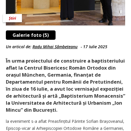
Știri
Galerie foto (5)
Un articol de:
Radu Mihai Sâmbeteanu
-
17 Iulie 2025
În urma proiectului de construire a baptisteriului
aflat la Centrul Bisericesc Român Ortodox din
orașul München, Germania, finanțat de
Departamentul pentru Românii de Pretutindeni,
în ziua de 16 iulie, a avut loc vernisajul expoziției
de arhitectură și artă „Baptisterium Monacensis”
la Universita­tea de Arhitectură și Urbanism „Ion
Mincu” din București.
la eveniment s-a aflat Preasfin­țitul Părinte Sofian Brașoveanul,
Episcop-vicar al Arhiepiscopiei Ortodoxe Române a Germaniei,