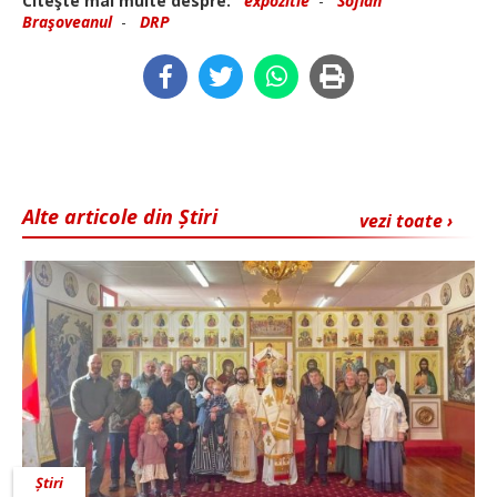
Citeşte mai multe despre:
expozitie
-
Sofian
Braşoveanul
-
DRP
Alte articole din Știri
vezi toate ›
Știri