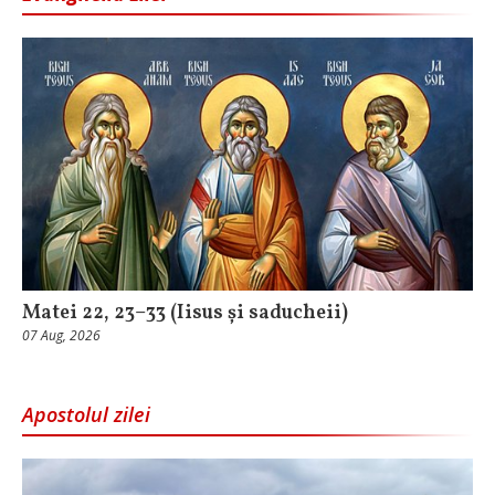
Matei 22, 23–33 (Iisus și saducheii)
07 Aug, 2026
Apostolul zilei