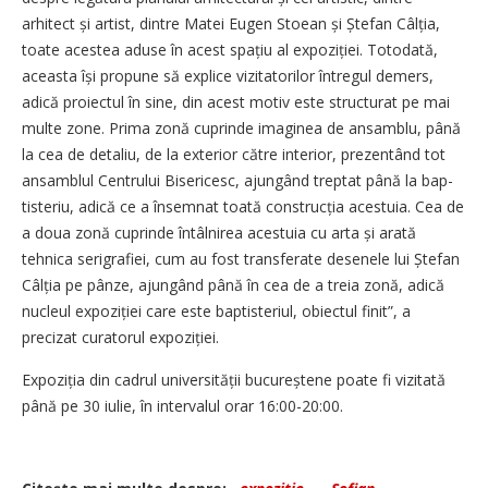
arhitect și artist, dintre Matei Eugen Stoean și Ștefan Câlția,
toate acestea aduse în acest spațiu al expoziției. Totodată,
aceasta își propune să explice vizitatorilor întregul demers,
adică proiectul în sine, din acest motiv este structurat pe mai
multe zone. Prima zonă cuprinde imaginea de ansamblu, până
la cea de detaliu, de la exterior către interior, prezentând tot
ansamblul Centrului Bisericesc, ajungând treptat până la bap­
tisteriu, adică ce a însemnat toată cons­truc­ția acestuia. Cea de
a doua zonă cuprinde întâlnirea acestuia cu arta și arată
tehnica serigrafiei, cum au fost transferate desenele lui Ștefan
Câlția pe pânze, ajungând până în cea de a treia zonă, adică
nucleul expoziției care este baptisteriul, obiectul finit”, a
precizat curatorul expoziției.
Expoziția din cadrul universității bucu­reștene poate fi vizitată
până pe 30 iulie, în intervalul orar 16:00-20:00.