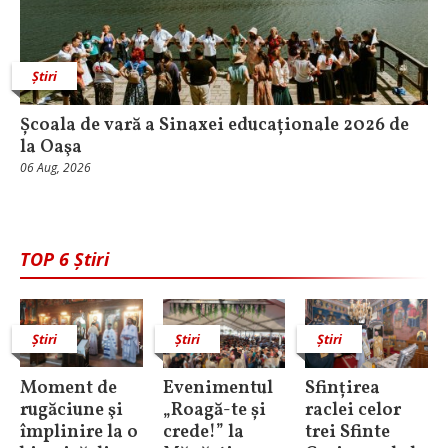
Știri
Școala de vară a Sinaxei educaționale 2026 de
la Oaşa
06 Aug, 2026
TOP 6 Știri
Știri
Știri
Știri
Moment de
Evenimentul
Sfințirea
rugăciune şi
„Roagă-te și
raclei celor
împlinire la o
crede!” la
trei Sfinte