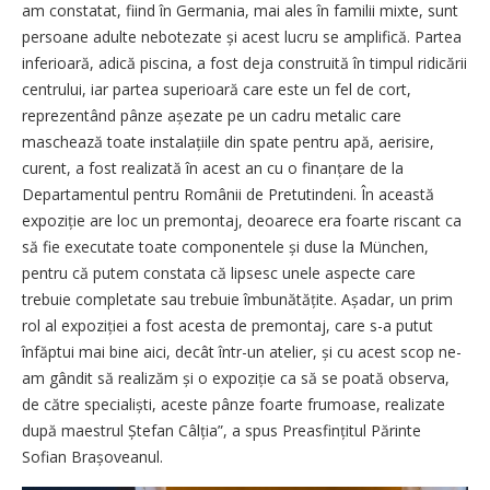
am constatat, fiind în Germania, mai ales în familii mixte, sunt
persoane adulte nebotezate și acest lucru se amplifică. Partea
inferioară, adică piscina, a fost deja construită în timpul ridicării
centrului, iar partea superioară care este un fel de cort,
reprezentând pânze așezate pe un cadru metalic care
maschează toate instalațiile din spate pentru apă, aerisire,
curent, a fost realizată în acest an cu o finanțare de la
Departamentul pentru Românii de Pretutindeni. În această
expoziție are loc un premontaj, deoarece era foarte riscant ca
să fie executate toate componentele și duse la München,
pentru că putem constata că lipsesc unele aspecte care
trebuie completate sau trebuie îmbunătățite. Așadar, un prim
rol al expoziției a fost acesta de premontaj, care s-a putut
înfăptui mai bine aici, decât într-un atelier, și cu acest scop ne-
am gândit să realizăm și o expoziție ca să se poată observa,
de către specialiști, aceste pânze foarte frumoase, realizate
după maestrul Ștefan Câlția”, a spus Preasfințitul Părinte
Sofian Brașoveanul.