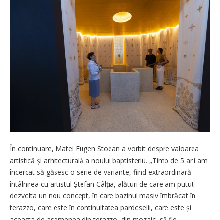
În continuare, Matei Eugen Stoean a vorbit despre valoarea
artistică și arhitecturală a noului baptisteriu. „Timp de 5 ani am
încercat să găsesc o serie de variante, fiind extraordinară
întâlnirea cu artistul Ștefan Câlția, alături de care am putut
dezvolta un nou concept, în care bazinul masiv îmbrăcat în
terazzo, care este în continuitatea pardoselii, care este și
aceasta de asemenea din terazzo, din mozaic, să fie