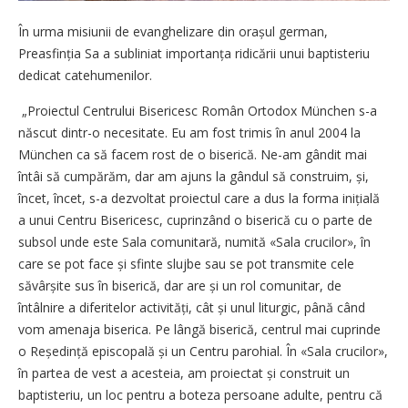
În urma misiunii de evanghelizare din orașul german,
Preasfinția Sa a subliniat importanța ridicării unui baptisteriu
dedicat catehumenilor.
„Proiectul Centrului Bisericesc Român Ortodox München s-a
născut dintr-o necesitate. Eu am fost trimis în anul 2004 la
München ca să facem rost de o biserică. Ne-am gândit mai
întâi să cumpărăm, dar am ajuns la gândul să construim, și,
încet, încet, s-a dezvoltat proiectul care a dus la forma inițială
a unui Centru Bisericesc, cuprinzând o biserică cu o parte de
subsol unde este Sala comunitară, numită «Sala crucilor», în
care se pot face și sfinte slujbe sau se pot transmite cele
săvârșite sus în biserică, dar are și un rol comunitar, de
întâlnire a diferitelor activități, cât și unul liturgic, până când
vom amenaja biserica. Pe lângă biserică, centrul mai cuprinde
o Reședință episcopală și un Centru parohial. În «Sala crucilor»,
în partea de vest a acesteia, am proiectat și construit un
baptisteriu, un loc pentru a boteza persoane adulte, pentru că