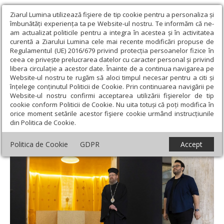
Ziarul Lumina utilizează fişiere de tip cookie pentru a personaliza și
îmbunătăți experiența ta pe Website-ul nostru. Te informăm că ne-
am actualizat politicile pentru a integra în acestea și în activitatea
curentă a Ziarului Lumina cele mai recente modificări propuse de
Regulamentul (UE) 2016/679 privind protecția persoanelor fizice în
ceea ce privește prelucrarea datelor cu caracter personal și privind
libera circulație a acestor date. Înainte de a continua navigarea pe
Website-ul nostru te rugăm să aloci timpul necesar pentru a citi și
Ziarul Lumina
›
Actualitate religioasă
›
Știri
›
Expoziția de
înțelege conținutul Politicii de Cookie. Prin continuarea navigării pe
arhitectură „Baptisterium Monacensis”
Website-ul nostru confirmi acceptarea utilizării fişierelor de tip
cookie conform Politicii de Cookie. Nu uita totuși că poți modifica în
Expoziția de arhitectură „Baptisterium
orice moment setările acestor fişiere cookie urmând instrucțiunile
din Politica de Cookie.
Monacensis”
Politica de Cookie
GDPR
Accept