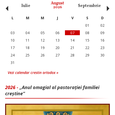
‹
›
August
Iulie
Septembrie
O
2026
L
M
M
J
V
S
D
01
02
03
04
05
06
07
08
09
10
11
12
13
14
15
16
17
18
19
20
21
22
23
24
25
26
27
28
29
30
31
Vezi calendar crestin ortodox »
2026 -
„Anul omagial al pastorației familiei
creștine”