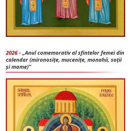
2026 -
„Anul comemorativ al sfintelor femei din
calendar (mironosițe, mu­cenițe, monahii, soții
și mame)”