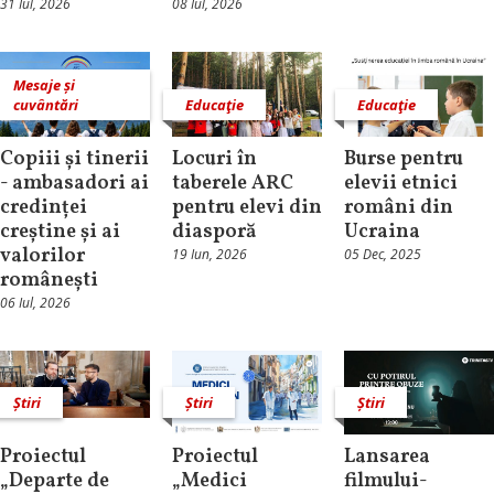
31 Iul, 2026
08 Iul, 2026
Mesaje și
cuvântări
Educaţie
Educaţie
Copiii și tinerii
Locuri în
Burse pentru
- ambasadori ai
taberele ARC
elevii etnici
credinței
pentru elevi din
români din
creștine și ai
diasporă
Ucraina
valorilor
19 Iun, 2026
05 Dec, 2025
românești
06 Iul, 2026
Știri
Știri
Știri
Proiectul
Proiectul
Lansarea
„Departe de
„Medici
filmului-