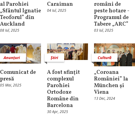
al Parohiei
Caraiman
români de
„Sfântul Ignatie
peste hotare -
04 Iul, 2025
Teoforul” din
Programul de
Auckland
Tabere „ARC”
08 Iul, 2025
03 Iul, 2025
Anunțuri
Știri
Cultură
Comunicat de
A fost sfinţit
„Coroana
presă
complexul
României” la
Parohiei
München şi
05 Mai, 2025
Ortodoxe
Viena
Române din
13 Dec, 2024
Barcelona
30 Apr, 2025