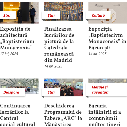
Știri
Știri
Cultură
Expoziția de
Finalizarea
Expoziția
arhitectură
lucrărilor de
„Baptisterivm
„Baptisterium
pictură de la
Monacensis” în
Monacensis”
Catedrala
București
românească
17 Iul, 2025
14 Iul, 2025
din Madrid
14 Iul, 2025
Mesaje și
Diaspora
Știri
cuvântări
Continuarea
Deschiderea
Bucuria
lucrărilor la
Programului de
întâlnirii şi a
Centrul
Tabere „ARC” la
comuniunii
social‑cultural
Mănăstirea
multor tineri