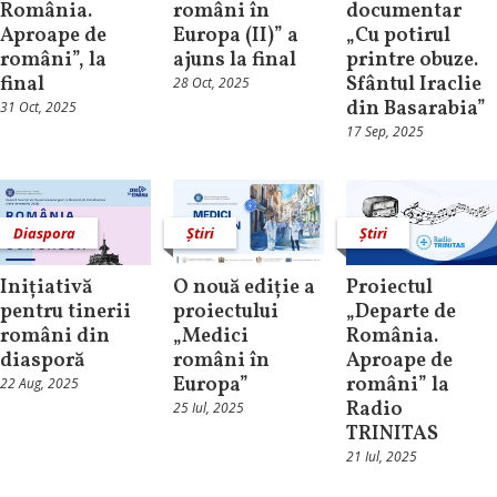
România.
români în
documentar
Aproape de
Europa (II)” a
„Cu potirul
români”, la
ajuns la final
printre obuze.
final
Sfântul Iraclie
28 Oct, 2025
din Basarabia”
31 Oct, 2025
17 Sep, 2025
Diaspora
Știri
Știri
Inițiativă
O nouă ediție a
Proiectul
pentru tinerii
proiectului
„Departe de
români din
„Medici
România.
diasporă
români în
Aproape de
Europa”
români” la
22 Aug, 2025
Radio
25 Iul, 2025
TRINITAS
21 Iul, 2025