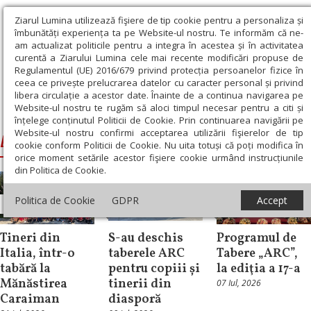
Ziarul Lumina utilizează fişiere de tip cookie pentru a personaliza și
îmbunătăți experiența ta pe Website-ul nostru. Te informăm că ne-
am actualizat politicile pentru a integra în acestea și în activitatea
curentă a Ziarului Lumina cele mai recente modificări propuse de
Regulamentul (UE) 2016/679 privind protecția persoanelor fizice în
ceea ce privește prelucrarea datelor cu caracter personal și privind
libera circulație a acestor date. Înainte de a continua navigarea pe
Website-ul nostru te rugăm să aloci timpul necesar pentru a citi și
Ziarul Lumina
›
DRP
înțelege conținutul Politicii de Cookie. Prin continuarea navigării pe
Website-ul nostru confirmi acceptarea utilizării fişierelor de tip
DRP
cookie conform Politicii de Cookie. Nu uita totuși că poți modifica în
orice moment setările acestor fişiere cookie urmând instrucțiunile
din Politica de Cookie.
Actualitate
Politica de Cookie
GDPR
Accept
Știri
socială
Știri
Tineri din
S-au deschis
Programul de
Italia, într-o
taberele ARC
Tabere „ARC”,
tabără la
pentru copiii și
la ediţia a 17-a
Mănăstirea
tinerii din
07 Iul, 2026
Caraiman
diasporă