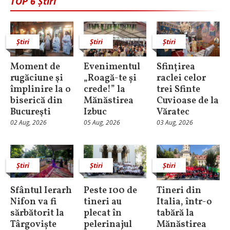
TOP 6 Știri
Știri
Știri
Știri
Moment de
Evenimentul
Sfințirea
rugăciune şi
„Roagă-te și
raclei celor
împlinire la o
crede!” la
trei Sfinte
biserică din
Mănăstirea
Cuvioase de la
Bucureşti
Izbuc
Văratec
02 Aug, 2026
05 Aug, 2026
03 Aug, 2026
Știri
Știri
Știri
Sfântul Ierarh
Peste 100 de
Tineri din
Nifon va fi
tineri au
Italia, într-o
sărbătorit la
plecat în
tabără la
Târgoviște
pelerinajul
Mănăstirea