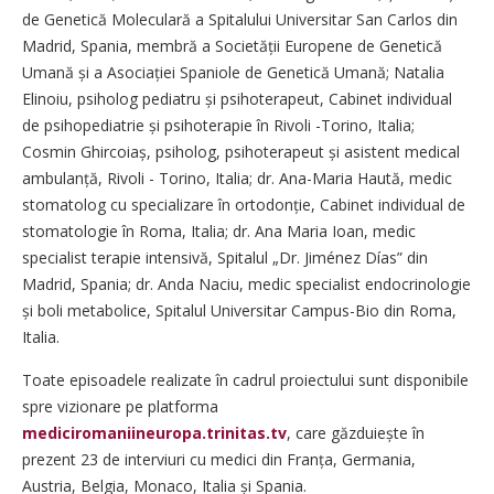
de Genetică Moleculară a Spitalului Universitar San Carlos din
Madrid, Spania, membră a Societății Europene de Genetică
Umană și a Asociației Spaniole de Genetică Umană; Natalia
Elinoiu, psiholog pediatru și psihoterapeut, Cabinet individual
de psihopediatrie și psihoterapie în Rivoli -Torino, Italia;
Cosmin Ghircoiaș, psiholog, psihoterapeut și asistent medical
ambulanță, Rivoli - Torino, Italia; dr. Ana-Maria Haută, medic
sto­matolog cu specializare în orto­donție, Cabinet individual de
stomatologie în Roma, Italia; dr. Ana Maria Ioan, medic
specialist terapie intensivă, Spitalul „Dr. Jiménez Días” din
Madrid, Spania; dr. Anda Naciu, medic specialist endocrinologie
și boli metabolice, Spitalul Universitar Campus-Bio din Roma,
Italia.
Toate episoadele realizate în cadrul proiectului sunt disponibile
spre vizionare pe platforma
mediciromaniineuropa.trinitas.tv
, care găzduiește în
prezent 23 de interviuri cu medici din Franța, Germania,
Austria, Belgia, Monaco, Italia și Spania.