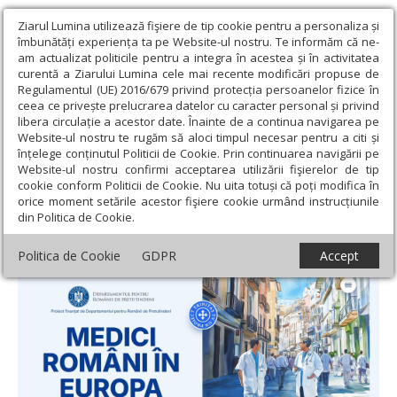
Ziarul Lumina utilizează fişiere de tip cookie pentru a personaliza și
îmbunătăți experiența ta pe Website-ul nostru. Te informăm că ne-
am actualizat politicile pentru a integra în acestea și în activitatea
curentă a Ziarului Lumina cele mai recente modificări propuse de
Regulamentul (UE) 2016/679 privind protecția persoanelor fizice în
ceea ce privește prelucrarea datelor cu caracter personal și privind
libera circulație a acestor date. Înainte de a continua navigarea pe
Website-ul nostru te rugăm să aloci timpul necesar pentru a citi și
Ziarul Lumina
›
Actualitate religioasă
›
Știri
›
Proiectul „Medici
înțelege conținutul Politicii de Cookie. Prin continuarea navigării pe
români în Europa (II)” a ajuns la final
Website-ul nostru confirmi acceptarea utilizării fişierelor de tip
cookie conform Politicii de Cookie. Nu uita totuși că poți modifica în
Proiectul „Medici români în Europa (II)” a
orice moment setările acestor fişiere cookie urmând instrucțiunile
din Politica de Cookie.
ajuns la final
Politica de Cookie
GDPR
Accept