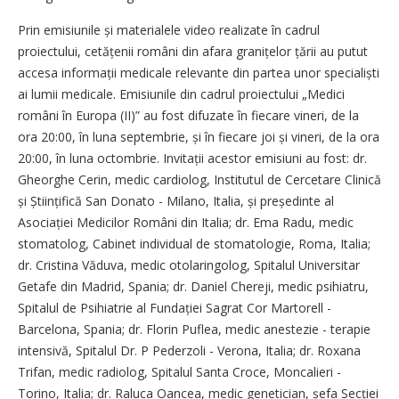
Prin emisiunile și materialele video realizate în cadrul
proiectului, cetățenii români din afara gra­nițelor țării au putut
accesa informații medicale relevante din partea unor specialiști
ai lumii medicale. Emisiunile din cadrul proiectului „Medici
români în Europa (II)” au fost difuzate în fiecare vineri, de la
ora 20:00, în luna septembrie, și în fiecare joi și vineri, de la ora
20:00, în luna octombrie. Invitații acestor emisiuni au fost: dr.
Gheorghe Cerin, medic cardiolog, Institutul de Cercetare Clinică
și Științifică San Donato - Milano, Italia, și președinte al
Asociației Medicilor Români din Italia; dr. Ema Radu, medic
stomatolog, Cabinet individual de stomatologie, Roma, Italia;
dr. Cristina Văduva, medic otolaringolog, Spitalul Universitar
Getafe din Madrid, Spania; dr. Daniel Chereji, medic psihiatru,
Spitalul de Psihiatrie al Fundației Sagrat Cor Martorell -
Barcelona, Spania; dr. Florin Puflea, medic anestezie - terapie
intensivă, Spitalul Dr. P Peder­zoli - Verona, Italia; dr. Roxana
Trifan, medic radiolog, Spitalul Santa Croce, Moncalieri -
Torino, Italia; dr. Raluca Oancea, medic genetician, șefa Secției