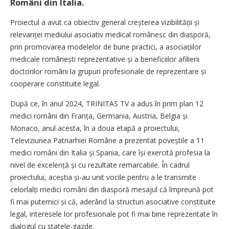
Români din Italia.
Proiectul a avut ca obiectiv general creșterea vizibilității și
relevanței mediului asociativ medical românesc din diasporă,
prin promovarea modelelor de bune practici, a asociațiilor
medicale românești reprezentative și a beneficiilor afilierii
doctorilor români la grupuri profesionale de reprezentare și
cooperare constituite legal.
După ce, în anul 2024, TRINITAS TV a adus în prim plan 12
medici români din Franța, Germania, Austria, Belgia și
Monaco, anul acesta, în a doua etapă a proiectului,
Televiziunea Patriarhiei Române a prezentat poveștile a 11
medici români din Italia și Spania, care își exercită profesia la
nivel de excelență și cu rezultate remarcabile. În cadrul
proiectului, aceștia și-au unit vocile pentru a le transmite
celorlalți medici români din diasporă mesajul că împreună pot
fi mai puternici și că, aderând la structuri asociative constituite
legal, interesele lor profesionale pot fi mai bine reprezentate în
dialogul cu statele-gazde.