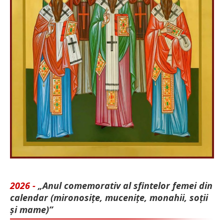
2026 -
„Anul comemorativ al sfintelor femei din
calendar (mironosițe, mu­cenițe, monahii, soții
și mame)”