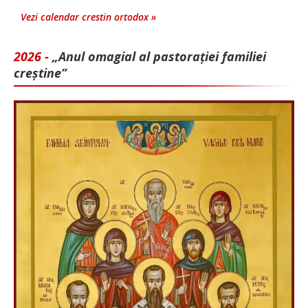
Vezi calendar crestin ortodox »
2026 -
„Anul omagial al pastorației familiei
creștine”