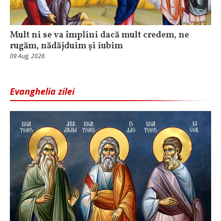
Mult ni se va împlini dacă mult credem, ne
rugăm, nădăjduim și iubim
09 Aug, 2026
Evanghelia zilei