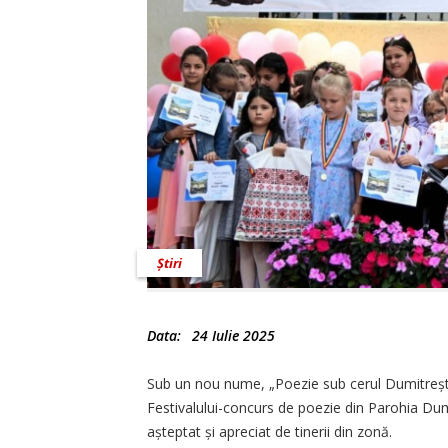
Știri
Data:
24 Iulie 2025
Sub un nou nume, „Poezie sub cerul Du­mitreș­tiu
Festivalului-concurs de poezie din Parohia Dumi
așteptat și apreciat de tinerii din zonă.