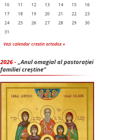
10
11
12
13
14
15
16
17
18
19
20
21
22
23
24
25
26
27
28
29
30
31
Vezi calendar crestin ortodox »
2026 -
„Anul omagial al pastorației
familiei creștine”