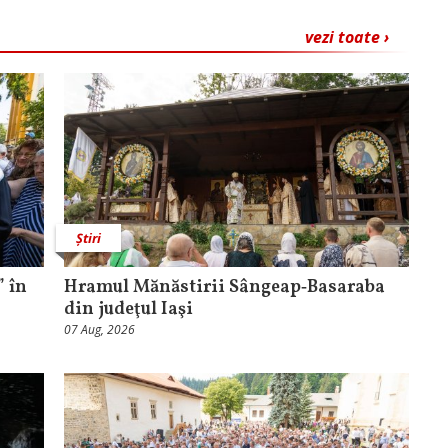
vezi toate ›
Știri
 în
Hramul Mănăstirii Sângeap‑Basaraba
din judeţul Iaşi
07 Aug, 2026