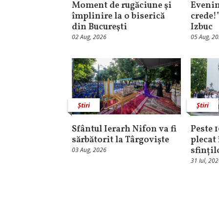
Moment de rugăciune şi
Evenim
împlinire la o biserică
crede!
din Bucureşti
Izbuc
02 Aug, 2026
05 Aug, 2
Știri
Știri
Sfântul Ierarh Nifon va fi
Peste 
sărbătorit la Târgoviște
plecat 
sfinți
03 Aug, 2026
31 Iul, 20