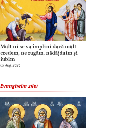
Mult ni se va împlini dacă mult
credem, ne rugăm, nădăjduim și
iubim
09 Aug, 2026
Evanghelia zilei