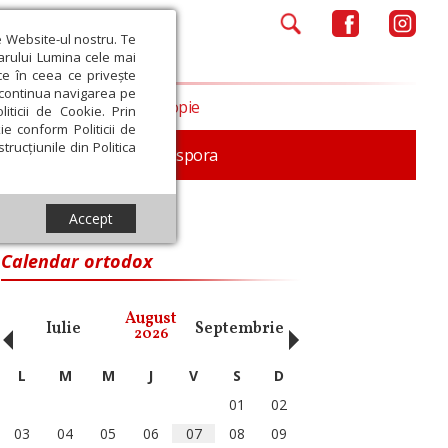
e Website-ul nostru. Te
iarului Lumina cele mai
ce în ceea ce privește
a continua navigarea pe
Opinii
Filantropie
iticii de Cookie. Prin
ie conform Politicii de
trucțiunile din Politica
In memoriam
Diaspora
Accept
Calendar ortodox
‹
›
August
Iulie
Septembrie
Octombrie
Noiembri
2026
L
M
M
J
V
S
D
01
02
03
04
05
06
07
08
09