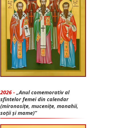
2026 -
„Anul comemorativ al
sfintelor femei din calendar
(mironosițe, mu­cenițe, monahii,
soții și mame)”