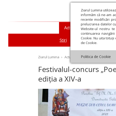
Ziarul Lumina utilizea
informăm că ne-am actu
recente modificări pr
prelucrarea datelor cu
Actualitate religioasă
T
Website-ul nostru te 
continuarea navigării 
Cookie. Nu uita totuși 
Știri
Mesaje și cuvântări
de Cookie.
Politica de Cookie
Ziarul Lumina
›
Actualitate religioasă
›
Știri
›
Fe
Festivalul-concurs „Poe
ediția a XIV-a
st
Septembrie
Octombrie
Noiembrie
Decembrie
Ianuar