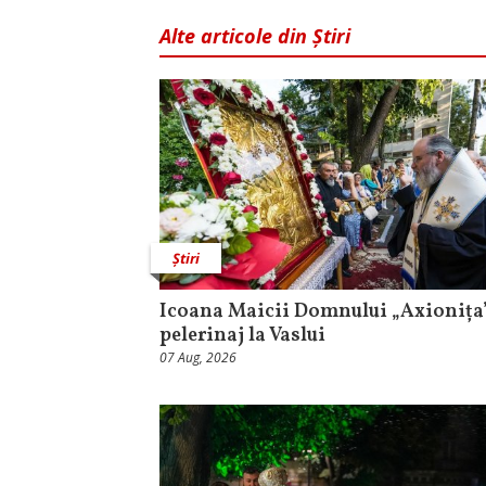
Alte articole din Știri
Știri
Icoana Maicii Domnului „Axionița”
pelerinaj la Vaslui
07 Aug, 2026