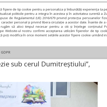
ză fişiere de tip cookie pentru a personaliza și îmbunătăți experiența ta p
alizat politicile pentru a integra în acestea și în activitatea curentă a Z
opuse de Regulamentul (UE) 2016/679 privind protecția persoanelor fizi
 caracter personal și privind libera circulație a acestor date. Înainte de 
eologie și spiritualitate
Educaţie și Cultură
Societate
rugăm să aloci timpul necesar pentru a citi și înțelege conținutul Pol
pe Website-ul nostru confirmi acceptarea utilizării fişierelor de tip cook
că poți modifica în orice moment setările acestor fişiere cookie urmând ins
An omagial
Comunicate de presă
Documentar
GDPR
stivalul-concurs „Poezie sub cerul Dumitreștiului”, ediția a XIV-a
zie sub cerul Dumitreștiului”,
ie
Februarie
Martie
Aprilie
Mai
Iunie