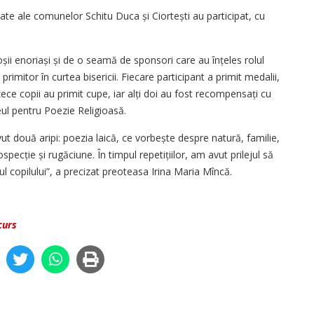
ate ale comunelor Schitu Duca și Ciortești au participat, cu
oșii enoriași și de o seamă de sponsori care au înțeles rolul
primitor în curtea bisericii. Fiecare participant a primit medalii,
ce copii au primit cupe, iar alți doi au fost recompensați cu
eul pentru Poezie Religioasă.
ut două aripi: poezia laică, ce vorbește despre natură, fa­milie,
­specție și rugăciune. În timpul repetițiilor, am avut prilejul să
l copilului”, a precizat preoteasa Irina Maria Mîncă.
curs