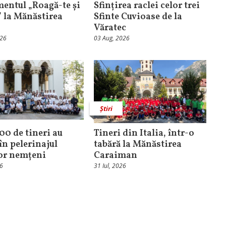
entul „Roagă-te și
Sfințirea raclei celor trei
” la Mănăstirea
Sfinte Cuvioase de la
Văratec
026
03 Aug, 2026
Știri
100 de tineri au
Tineri din Italia, într-o
în pelerinajul
tabără la Mănăstirea
lor nemțeni
Caraiman
26
31 Iul, 2026