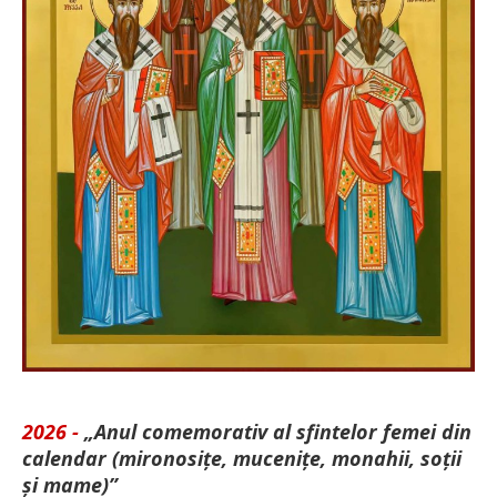
2026 -
„Anul comemorativ al sfintelor femei din
calendar (mironosițe, mu­cenițe, monahii, soții
și mame)”