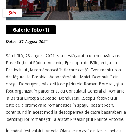
Știri
Galerie foto (1)
Data:
31 August 2021
Sâmbătă, 28 august 2021, s-a desfăşurat, cu binecuvântarea
Prea­sfințitului Părinte Antonie, Episcopul de Bălţi, ediţia I a
Festivalului „Ia românească în fiecare casă”. Evenimentul s-a
desfăşurat la Parohia „Acoperământul Maicii Domnului” din
oraşul Donduşeni, păstorită de părintele Roman Botezat, şi a
fost organizat în parteneriat cu Consulatul General al României
la Bălți şi Direcţia Educație, Dondușeni. „Scopul festivalului
este de a promova ia românească în spaţiul basarabean,
contribuind în acest mod la descoperirea de către basarabeni a
identităţii lor româneşti”, a arătat Preasfințitul Părinte Antonie.
În cadrul festivalului, Angela Olaru, etnograf din Iași şi invitatul