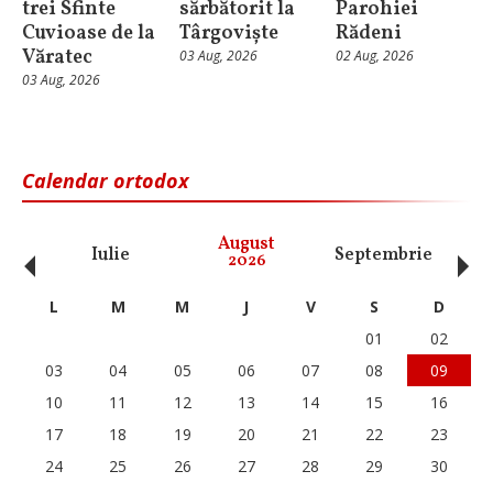
trei Sfinte
sărbătorit la
Parohiei
Cuvioase de la
Târgoviște
Rădeni
Văratec
03 Aug, 2026
02 Aug, 2026
03 Aug, 2026
Calendar ortodox
‹
›
August
Iulie
Septembrie
O
2026
L
M
M
J
V
S
D
01
02
03
04
05
06
07
08
09
10
11
12
13
14
15
16
17
18
19
20
21
22
23
24
25
26
27
28
29
30