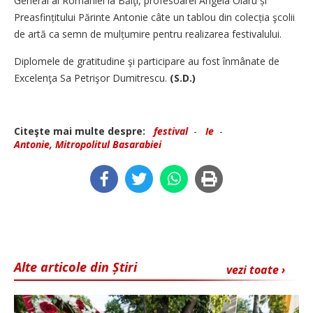
General al României la Bălţi, profesoarei Angela Olaru și
Preasfin­ți­tului Părinte Antonie câte un tablou din colecția şcolii
de artă ca semn de mulțumire pentru realizarea festivalului.
Diplomele de gratitudine şi participare au fost înmânate de
Excelenţa Sa Petrişor Dumitrescu.
(S.D.)
Citeşte mai multe despre:
festival
-
Ie
-
Antonie, Mitropolitul Basarabiei
Alte articole din Știri
vezi toate ›