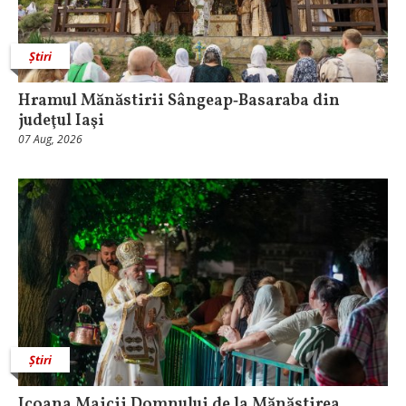
Știri
Hramul Mănăstirii Sângeap‑Basaraba din
judeţul Iaşi
07 Aug, 2026
Știri
Icoana Maicii Domnului de la Mănăstirea