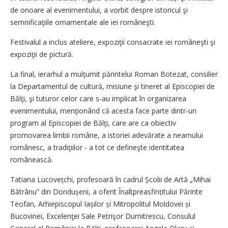
de onoare al evenimentului, a vorbit despre istoricul şi
semnificaţiile ornamentale ale iei româneşti.
Festivalul a inclus ateliere, expoziţii consacrate iei româneşti şi
expoziţii de pictură.
La final, ierarhul a mulţumit părintelui Roman Botezat, consilier
la Departamentul de cultură, misiune şi tineret al Episcopiei de
Bălţi, şi tuturor celor care s-au implicat în organizarea
evenimentului, menţionând că acesta face parte dintr-un
program al Episcopiei de Bălţi, care are ca obiectiv
promovarea limbii române, a istoriei adevărate a nea­mului
românesc, a tradiţiilor - a tot ce defineşte identitatea
românească.
Tatiana Lucovețchi, profesoară în cadrul Școlii de Artă „Mihai
Bătrânu” din Dondușeni, a oferit Înalt­prea­sfințitului Părinte
Teofan, Arhi­episcopul Iașilor și Mitropolitul Moldovei și
Bucovinei, Excelenţei Sale Petrişor Dumitrescu, Consulul