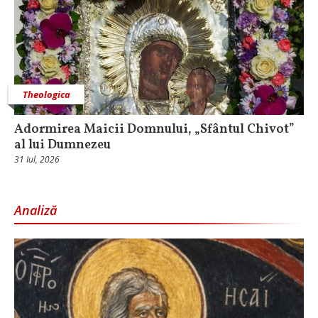
Theologica
Adormirea Maicii Domnului, „Sfântul Chivot”
al lui Dumnezeu
31 Iul, 2026
Analiză