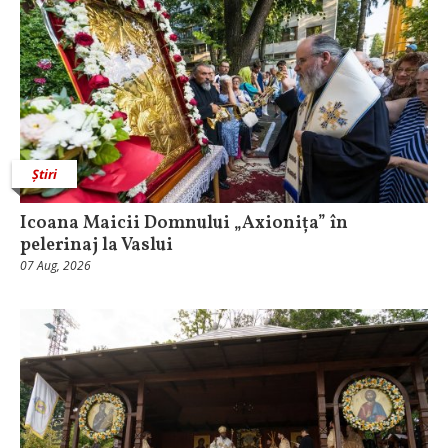
Știri
Icoana Maicii Domnului „Axionița” în
pelerinaj la Vaslui
07 Aug, 2026