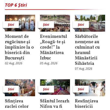
TOP 6 Știri
Știri
Știri
Știri
Moment de
Evenimentul
Sărbătorile
rugăciune şi
„Roagă-te și
nemţene au
împlinire la o
crede!” la
culminat cu
biserică din
Mănăstirea
hramul
Bucureşti
Izbuc
Mănăstirii
Sihăstria
02 Aug, 2026
05 Aug, 2026
07 Aug, 2026
Știri
Știri
Știri
Sfințirea
Sfântul Ierarh
Resfințirea
raclei celor
Nifon va fi
bisericii