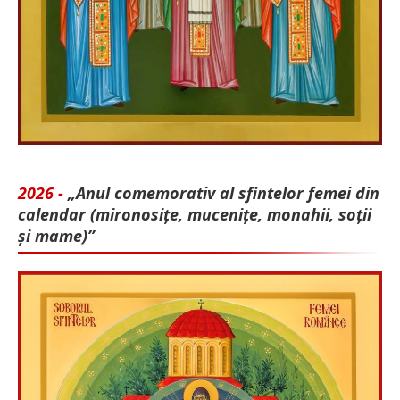
2026 -
„Anul comemorativ al sfintelor femei din
calendar (mironosițe, mu­cenițe, monahii, soții
și mame)”