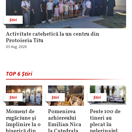
Știri
Activitate catehetică la un centru din
Protoieria Titu
05 Aug, 2026
TOP 6 Știri
Știri
Știri
Știri
Moment de
Pomenirea
Peste 100 de
rugăciune şi
arhiereului
tineri au
împlinire la o
Emilian Nica
plecat în
biserică din
la Catedrala
pelerinajul