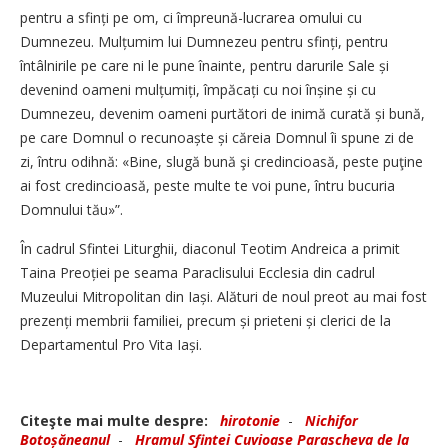
pentru a sfinți pe om, ci împreună-lucrarea omului cu
Dumnezeu. Mulțumim lui Dum­nezeu pentru sfinți, pentru
întâlnirile pe care ni le pune înainte, pentru darurile Sale și
devenind oameni mulțumiți, împăcați cu noi înșine și cu
Dumnezeu, devenim oameni purtători de inimă curată și bună,
pe care Domnul o recunoaște și căreia Domnul îi spune zi de
zi, întru odihnă: «Bine, slugă bună şi credincioasă, peste puţine
ai fost credincioasă, peste multe te voi pune, întru bucuria
Domnului tău»”.
În cadrul Sfintei Liturghii, diaconul Teotim Andreica a primit
Taina Preoției pe seama Paraclisului Ecclesia din cadrul
Muzeului Mitropolitan din Iași. Alături de noul preot au mai fost
prezenți membrii familiei, precum și prieteni și clerici de la
Departamentul Pro Vita Iași.
Citeşte mai multe despre:
hirotonie
-
Nichifor
Botoșăneanul
-
Hramul Sfintei Cuvioase Parascheva de la