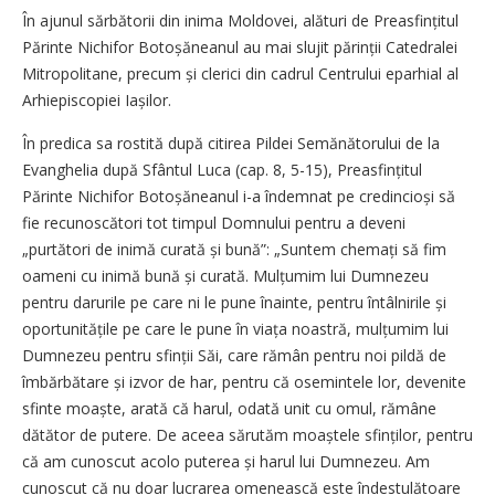
În ajunul sărbătorii din inima Moldovei, alături de Preasfințitul
Părinte Nichifor Botoșăneanul au mai slujit părinții Catedralei
Mitropolitane, precum și clerici din cadrul Centrului eparhial al
Arhiepiscopiei Iașilor.
În predica sa rostită după citirea Pildei Semănătorului de la
Evanghelia după Sfântul Luca (cap. 8, 5-15), Preasfințitul
Părinte Nichifor Botoșăneanul i-a îndemnat pe credincioși să
fie recunoscători tot timpul Domnului pentru a deveni
„purtători de inimă curată și bună”: „Suntem chemați să fim
oameni cu inimă bună și curată. Mulțumim lui Dumnezeu
pentru darurile pe care ni le pune înainte, pentru întâlnirile și
oportu­nitățile pe care le pune în viața noastră, mulțumim lui
Dumnezeu pentru sfinții Săi, care rămân pentru noi pildă de
îmbărbătare și izvor de har, pentru că osemintele lor, devenite
sfinte moaște, arată că harul, odată unit cu omul, rămâne
dătător de putere. De aceea sărutăm moaștele sfin­ților, pentru
că am cunoscut acolo puterea și harul lui Dumnezeu. Am
cunoscut că nu doar lu­crarea omenească este îndestulătoare