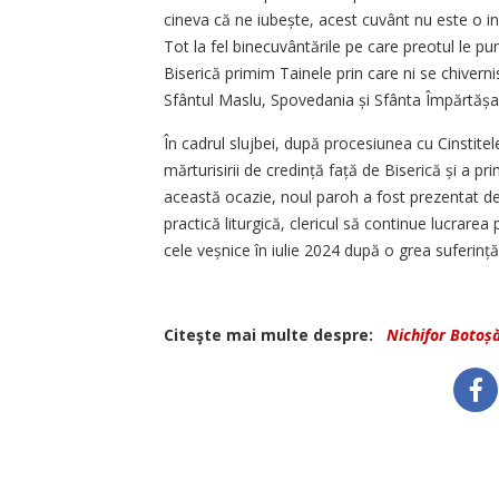
cineva că ne iubește, acest cuvânt nu este o inf
Tot la fel binecuvântările pe care preotul le pu
Biserică primim Tainele prin care ni se chiver
Sfântul Maslu, Spovedania și Sfânta Împărtășa
În cadrul slujbei, după procesiunea cu Cinstitel
mărturisirii de credință față de Biserică și a p
această ocazie, noul paroh a fost prezentat de 
practică liturgică, clericul să continue lucrarea
cele veșnice în iulie 2024 după o grea suferinț
Citeşte mai multe despre:
Nichifor Botoș