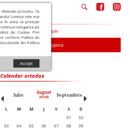
e Website-ul nostru. Te
iarului Lumina cele mai
ce în ceea ce privește
a continua navigarea pe
Opinii
Filantropie
iticii de Cookie. Prin
ie conform Politicii de
trucțiunile din Politica
In memoriam
Diaspora
Accept
Calendar ortodox
‹
›
August
Iulie
Septembrie
Octombrie
Noiembri
2026
L
M
M
J
V
S
D
01
02
03
04
05
06
07
08
09