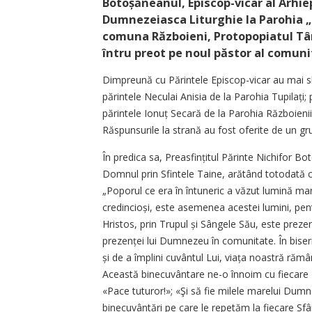
Botoșă­neanul, Episcop-vicar al Arhiep
Dumnezeiasca Liturghie la Parohia 
comuna Războieni, Protopopiatul Târg
întru preot pe noul păstor al comu­ni
Dimpreună cu Părintele Episcop-vicar au mai s
părintele Neculai Anisia de la Parohia Tupilați;
părintele Ionuț Secară de la Parohia Războienii
Răspunsurile la strană au fost oferite de un gru
În predica sa, Preasfințitul Părinte Nichifor Bo
Domnul prin Sfintele Taine, arătând totodată 
„Poporul ce era în întuneric a văzut lumină mare
credincioși, este asemenea acestei lumini, pen
Hristos, prin Trupul și Sângele Său, este preze
prezenței lui Dumnezeu în comunitate. În biser
și de a împlini cuvântul Lui, viața noastră răm
Această binecuvântare ne-o înnoim cu fiecare Li
«Pace tuturor!»; «Şi să fie milele marelui Dumne
binecuvântări pe care le repetăm la fiecare Sf