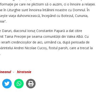
ormație pe care ne plictisim să o auzim, ci o înnoire a relației.
ne în Liturghie sunt înnoirea întâlnirii noastre cu Domnul. În
nisește viața duhovnicească, începând cu Botezul, Cununia,
nie”.
e Daruri, diaconul Ionuț Constantin Papară a dat citire
rimit Taina Preoției pe seama comunității din Valea Albă. Cu
ierarh credin­cioșilor de aici, urmând ca, după perioada de
 părintelui Andrei Nicolae Cucoș, fostul paroh, care a trecut la
ă.
ăneanul
-
hirotonie