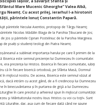
iscopiei Iașilor, a săvârșit Sfânta și
„Sfântul Mare Mucenic Gheorghe” Valea Albă,
u Neamț. Cu acest prilej, ierarhul l-a hirotonit
tății, părintele Ionuț Constantin Papară.
lujit părintele Neculai Axentioi, protopop de Târgu Neamț;
 părintele Nicolas Mădălin Blaga de la Parohia Țibucanii de Jos;
 de Jos și părintele Ciprian Postelniuc de la Parohia Marginea.
p de psalți și studenți teologi din Piatra Neamț.
toșăneanul a subliniat importanța harului pe care îl primim de la
că Biserica este semnul prezenței lui Dumnezeu în comunitate:
, era prezența lui Hristos. Biserica în fiecare comunitate, iubiți
tru că în fiecare biserică ortodoxă, pe Sfânta Masă, Domnul
nt în mijlocul nostru. De aceea, Biserica este semnul văzut al
ică, dacă intrăm cu acest gând, de a fi credincioși lui Dumnezeu
âne în binecuvântarea și în purtarea de grijă a lui Dumnezeu.
turghie în care preotul și arhiereul spun în mijlocul comunității:
zeu şi Mântuitorului nostru Iisus Hristos cu voi cu toţi!». Sunt
ântă Liturghie, dar, așa cum de fiecare dată când ne spune