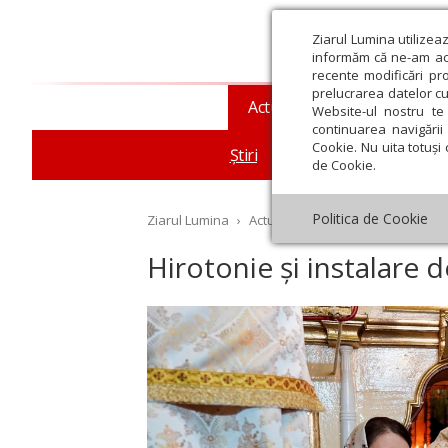
Ziarul Lumina utilizea
informăm că ne-am actu
recente modificări pr
prelucrarea datelor cu
Actualitate religioasă
T
Website-ul nostru te 
continuarea navigării 
Cookie. Nu uita totuși 
Știri
Mesaje și cuvântări
de Cookie.
Politica de Cookie
Ziarul Lumina
›
Actualitate religioasă
›
Știri
›
Hi
Hirotonie și instalare 
st
Septembrie
Octombrie
Noiembrie
Decembrie
Ianuar