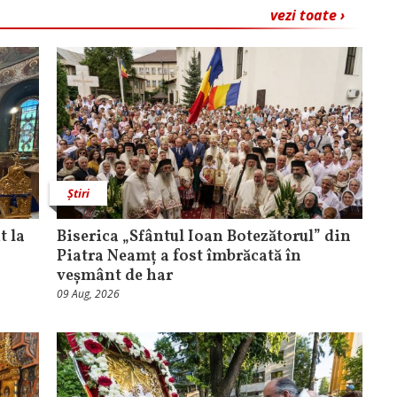
vezi toate ›
Știri
t la
Biserica „Sfântul Ioan Botezătorul” din
Piatra Neamț a fost îmbrăcată în
veșmânt de har
09 Aug, 2026