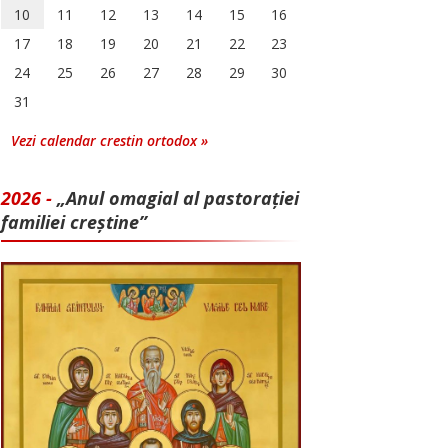
10
11
12
13
14
15
16
17
18
19
20
21
22
23
24
25
26
27
28
29
30
31
Vezi calendar crestin ortodox »
2026 -
„Anul omagial al pastorației
familiei creștine”