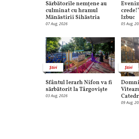
Sărbătorile nemţene au
Evenim
culminat cu hramul
crede!
Mănăstirii Sihăstria
Izbuc
07 Aug, 2026
05 Aug, 2
Știri
Știri
Sfântul Ierarh Nifon va fi
Domni
sărbătorit la Târgoviște
Viteaz
Catedr
03 Aug, 2026
09 Aug, 2