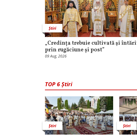
Știri
„Credința trebuie cultivată şi întări
prin rugăciune și post”
09 Aug, 2026
TOP 6 Știri
Știri
Știri