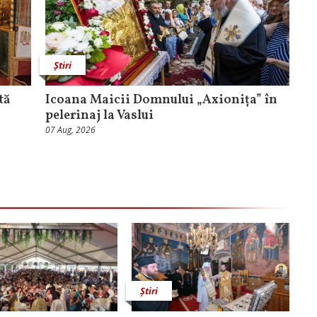
Știri
tă
Icoana Maicii Domnului „Axionița” în
pelerinaj la Vaslui
07 Aug, 2026
Știri