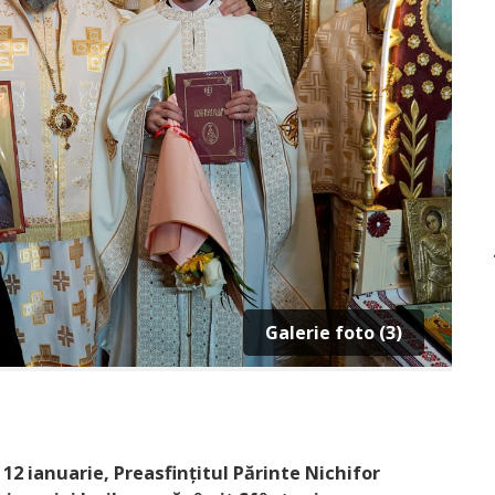
Galerie foto (3)
2 ianuarie, Preasfințitul Părinte Nichifor