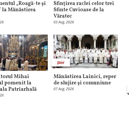
entul „Roagă-te și
Sfințirea raclei celor trei
” la Mănăstirea
Sfinte Cuvioase de la
Văratec
026
03 Aug, 2026
Știri
torul Mihai
Mănăstirea Lainici, reper
ul pomenit la
de slujire şi comuniune
ala Patriarhală
07 Aug, 2026
026