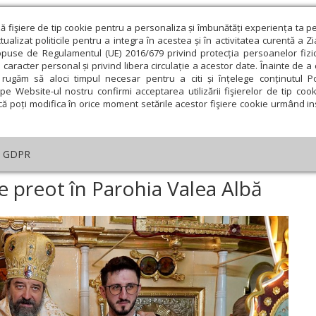
ză fişiere de tip cookie pentru a personaliza și îmbunătăți experiența ta p
alizat politicile pentru a integra în acestea și în activitatea curentă a Z
opuse de Regulamentul (UE) 2016/679 privind protecția persoanelor fizi
 caracter personal și privind libera circulație a acestor date. Înainte de 
eologie și spiritualitate
Educaţie și Cultură
Societate
rugăm să aloci timpul necesar pentru a citi și înțelege conținutul Pol
pe Website-ul nostru confirmi acceptarea utilizării fişierelor de tip cook
că poți modifica în orice moment setările acestor fişiere cookie urmând ins
An omagial
Comunicate de presă
Documentar
GDPR
rotonie și instalare de preot în Parohia Valea Albă
de preot în Parohia Valea Albă
ie
Februarie
Martie
Aprilie
Mai
Iunie