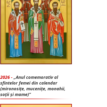
2026 -
„Anul comemorativ al
sfintelor femei din calendar
(mironosițe, mu­cenițe, monahii,
soții și mame)”