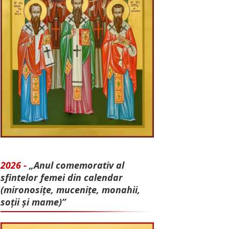
2026 -
„Anul comemorativ al
sfintelor femei din calendar
(mironosițe, mu­cenițe, monahii,
soții și mame)”