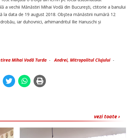
 a vechii Mănăstiri Mihai Vodă din Bucureşti, ctitorie a banului
țită la data de 19 august 2018. Obştea mănăstirii numără 12
drobău, iar duhovnici, arhimandritul Ilie Hanuschi și
tirea Mihai Vodă Turda
-
Andrei, Mitropolitul Clujului
-
vezi toate ›