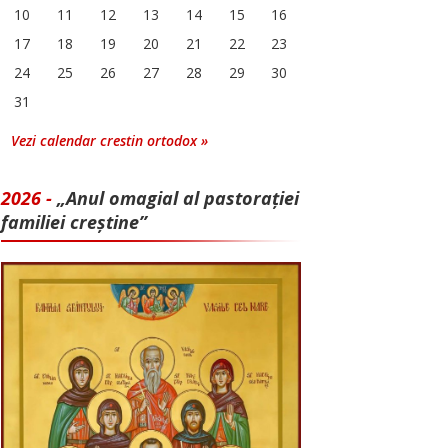
10
11
12
13
14
15
16
17
18
19
20
21
22
23
24
25
26
27
28
29
30
31
Vezi calendar crestin ortodox »
2026 -
„Anul omagial al pastorației
familiei creștine”