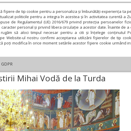
ză fişiere de tip cookie pentru a personaliza și îmbunătăți experiența ta p
alizat politicile pentru a integra în acestea și în activitatea curentă a Z
opuse de Regulamentul (UE) 2016/679 privind protecția persoanelor fizi
 caracter personal și privind libera circulație a acestor date. Înainte de 
eologie și spiritualitate
Educaţie și Cultură
Societate
rugăm să aloci timpul necesar pentru a citi și înțelege conținutul Pol
pe Website-ul nostru confirmi acceptarea utilizării fişierelor de tip cook
că poți modifica în orice moment setările acestor fişiere cookie urmând ins
An omagial
Comunicate de presă
Documentar
GDPR
amul istoric al Mănăstirii Mihai Vodă de la Turda
tirii Mihai Vodă de la Turda
ie
Februarie
Martie
Aprilie
Mai
Iunie