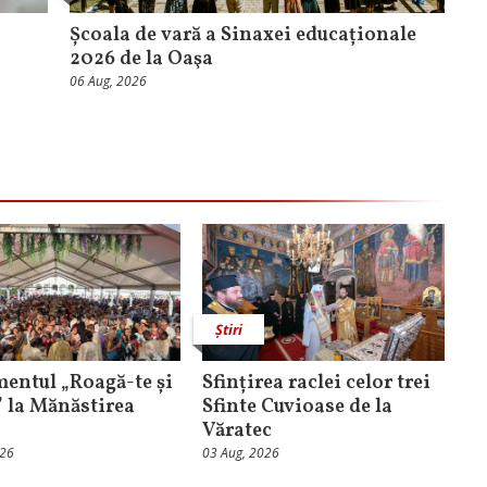
Școala de vară a Sinaxei educaționale
2026 de la Oaşa
06 Aug, 2026
Știri
entul „Roagă-te și
Sfințirea raclei celor trei
” la Mănăstirea
Sfinte Cuvioase de la
Văratec
026
03 Aug, 2026