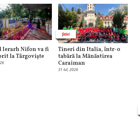
Știri
 Ierarh Nifon va fi
Tineri din Italia, într-o
orit la Târgoviște
tabără la Mănăstirea
Caraiman
026
31 Iul, 2026