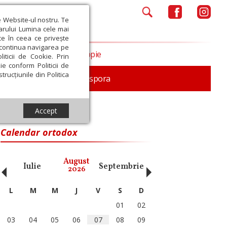
e Website-ul nostru. Te
iarului Lumina cele mai
ce în ceea ce privește
a continua navigarea pe
Opinii
Filantropie
iticii de Cookie. Prin
ie conform Politicii de
trucțiunile din Politica
In memoriam
Diaspora
Accept
Calendar ortodox
‹
›
August
Iulie
Septembrie
Octombrie
Noiembri
2026
L
M
M
J
V
S
D
01
02
03
04
05
06
07
08
09