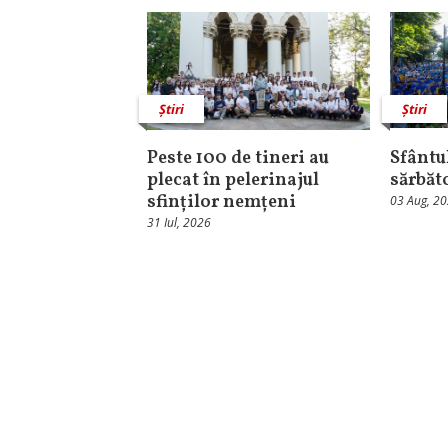
Știri
Știri
Peste 100 de tineri au
Sfântul
plecat în pelerinajul
sărbăt
sfinților nemțeni
03 Aug, 2
31 Iul, 2026