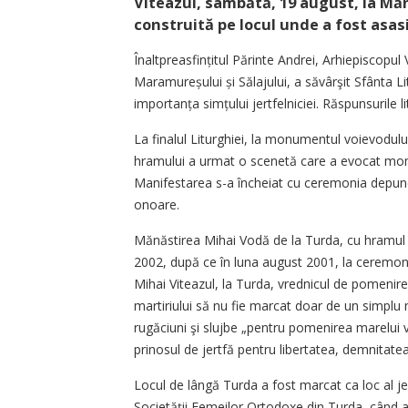
Viteazul, sâmbătă, 19 august, la Măn
construită pe locul unde a fost asasi
Înaltpreasfințitul Părinte Andrei, Arhi­episcopul V
Maramureșului și Sălajului, a săvârşit Sfânta Lit
importanța simțului jertfelniciei. Răspunsurile l
La finalul Liturghiei, la monumentul voievodului 
hramului a urmat o scenetă care a evocat mome
Manifestarea s-a încheiat cu ceremonia depuneri
onoare.
Mănăstirea Mihai Vodă de la Turda, cu hramul „Sfi
2002, după ce în luna august 2001, la ceremo
Mihai Viteazul, la Turda, vrednicul de pomenir
martiriului să nu fie marcat doar de un simplu
rugăciuni şi slujbe „pentru pomenirea marelui vo
prinosul de jertfă pentru libertatea, demnitate
Locul de lângă Turda a fost marcat ca loc al jert
Societăţii Femeilor Ortodoxe din Turda, când a 