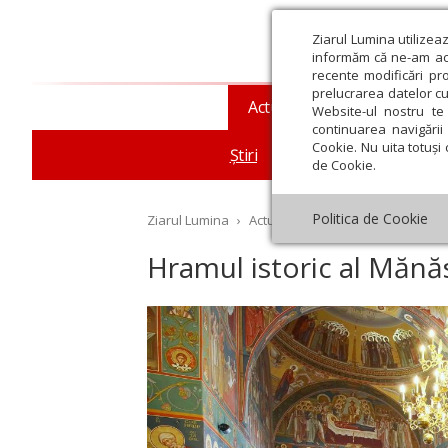
Ziarul Lumina utilizea
informăm că ne-am actu
recente modificări pr
prelucrarea datelor cu
Actualitate religioasă
T
Website-ul nostru te 
continuarea navigării 
Cookie. Nu uita totuși 
Știri
Mesaje și cuvântări
de Cookie.
Politica de Cookie
Ziarul Lumina
›
Actualitate religioasă
›
Știri
›
Hr
Hramul istoric al Mănăs
st
Septembrie
Octombrie
Noiembrie
Decembrie
Ianuar