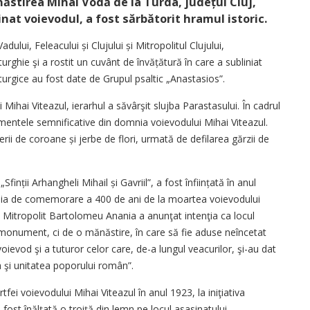
ăstirea Mihai Vodă de la Turda, județul Cluj,
nat voievodul, a fost sărbătorit hramul istoric.
adului, Feleacului și Clujului și Mitropolitul Clujului,
urghie şi a rostit un cuvânt de învățătură în care a subliniat
iturgice au fost date de Grupul psaltic „Anastasios”.
Mihai Viteazul, ierarhul a săvârşit slujba Parastasului. În cadrul
ntele semnificative din domnia voievodului Mihai Viteazul.
i de coroane și jerbe de flori, urmată de defilarea gărzii de
nții Arhangheli Mihail și Gavriil”, a fost înființată în anul
nia de comemorare a 400 de ani de la moartea voievodului
e Mitropolit Bartolomeu Anania a anunţat intenţia ca locul
 monument, ci de o mănăstire, în care să fie aduse neîncetat
ievod şi a tuturor celor care, de-a lungul veacurilor, şi-au dat
a şi unitatea poporului român”.
fei voievodului Mihai Viteazul în anul 1923, la iniţiativa
fost înălţată o troiţă din lemn pe locul asasinatului.