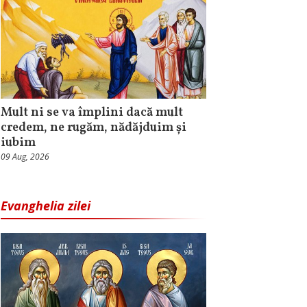
Mult ni se va împlini dacă mult
credem, ne rugăm, nădăjduim și
iubim
09 Aug, 2026
Evanghelia zilei