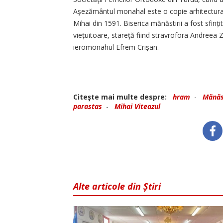
Aşezământul monahal este o copie arhitecturală
Mihai din 1591. Biserica mănăstirii a fost sfin
viețuitoare, stareţă fiind stravrofora Andreea Z
ieromonahul Efrem Crișan.
Citeşte mai multe despre:
hram
-
Mănăs
parastas
-
Mihai Viteazul
Alte articole din Știri