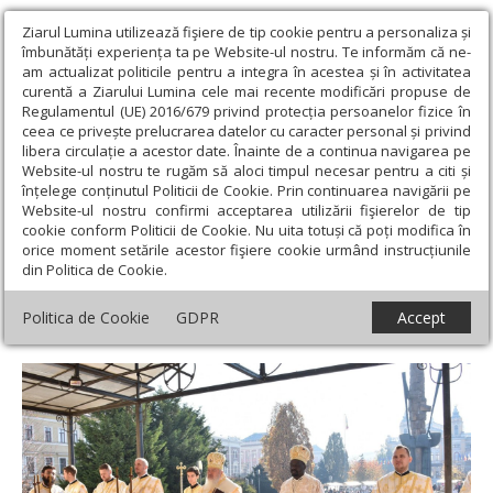
Ziarul Lumina utilizează fişiere de tip cookie pentru a personaliza și
îmbunătăți experiența ta pe Website-ul nostru. Te informăm că ne-
am actualizat politicile pentru a integra în acestea și în activitatea
curentă a Ziarului Lumina cele mai recente modificări propuse de
Regulamentul (UE) 2016/679 privind protecția persoanelor fizice în
ceea ce privește prelucrarea datelor cu caracter personal și privind
libera circulație a acestor date. Înainte de a continua navigarea pe
Website-ul nostru te rugăm să aloci timpul necesar pentru a citi și
Ziarul Lumina
›
Actualitate religioasă
›
Știri
›
Înaltpreasfinţitul
înțelege conținutul Politicii de Cookie. Prin continuarea navigării pe
Mitropolit Andrei și Episcopul Neophytos din Kenya au slujit la
Website-ul nostru confirmi acceptarea utilizării fişierelor de tip
Catedrala Mitropolitană clujeană
cookie conform Politicii de Cookie. Nu uita totuși că poți modifica în
orice moment setările acestor fişiere cookie urmând instrucțiunile
Înaltpreasfinţitul Mitropolit Andrei și
din Politica de Cookie.
Episcopul Neophytos din Kenya au slujit la
Politica de Cookie
GDPR
Accept
Catedrala Mitropolitană clujeană