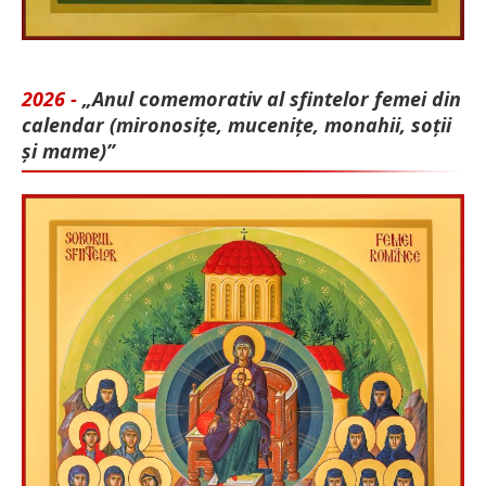
2026 -
„Anul comemorativ al sfintelor femei din
calendar (mironosițe, mu­cenițe, monahii, soții
și mame)”