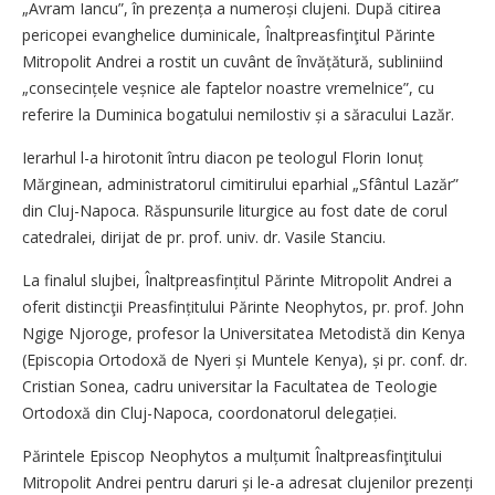
„Avram Iancu”, în prezența a numeroși clujeni. După citirea
pericopei evanghelice duminicale, Înaltprea­sfinţitul Părinte
Mitropolit Andrei a rostit un cuvânt de învățătură, subliniind
„consecințele veșnice ale faptelor noastre vremelnice”, cu
referire la Duminica bogatului nemilostiv și a săracului Lazăr.
Ierarhul l-a hirotonit întru diacon pe teologul Florin Ionuț
Mărginean, administratorul cimitirului eparhial „Sfântul Lazăr”
din Cluj-Napoca. Răspunsurile liturgice au fost date de corul
catedralei, dirijat de pr. prof. univ. dr. Vasile Stanciu.
La finalul slujbei, Înaltpreasfințitul Părinte Mitropolit Andrei a
oferit distincţii Preasfin­țitului Părinte Neophytos, pr. prof. John
Ngige Njoroge, profesor la Universitatea Metodistă din Kenya
(Episcopia Ortodoxă de Nyeri și Muntele Kenya), și pr. conf. dr.
Cristian Sonea, cadru universitar la Facultatea de Teologie
Ortodoxă din Cluj-Napoca, coordonatorul delegației.
Părintele Episcop Neophytos a mulțumit Înaltpreasfinţitului
Mitropolit Andrei pentru daruri și le-a adresat clujenilor prezenți