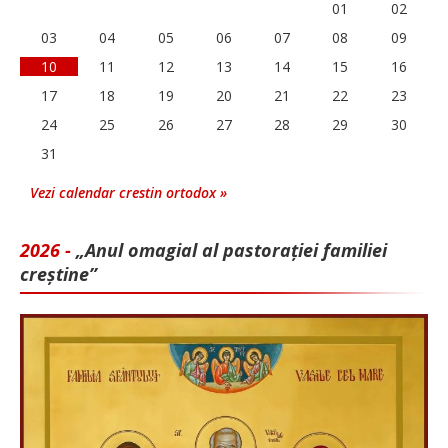
01
02
03
04
05
06
07
08
09
10
11
12
13
14
15
16
17
18
19
20
21
22
23
24
25
26
27
28
29
30
31
Vezi calendar crestin ortodox »
2026 -
„Anul omagial al pastorației familiei
creștine”