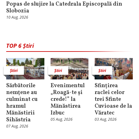
Popas de slujire la Catedrala Episcopală din
Slobozia
10 Aug, 2026
TOP 6 Știri
Știri
Știri
Știri
Sărbătorile
Evenimentul
Sfințirea
nemţene au
„Roagă-te și
raclei celor
culminat cu
crede!” la
trei Sfinte
hramul
Mănăstirea
Cuvioase de la
Mănăstirii
Izbuc
Văratec
Sihăstria
05 Aug, 2026
03 Aug, 2026
07 Aug, 2026