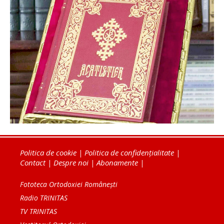
Politica de cookie
|
Politica de confidențialitate
|
Contact
|
Despre noi
|
Abonamente
|
Fototeca Ortodoxiei Românești
Radio TRINITAS
TV TRINITAS