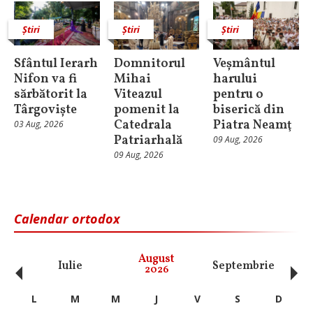
Știri
Știri
Știri
Sfântul Ierarh
Domnitorul
Veșmântul
Nifon va fi
Mihai
harului
sărbătorit la
Viteazul
pentru o
Târgoviște
pomenit la
biserică din
Catedrala
Piatra Neamţ
03 Aug, 2026
Patriarhală
09 Aug, 2026
09 Aug, 2026
Calendar ortodox
‹
›
August
Iulie
Septembrie
O
2026
L
M
M
J
V
S
D