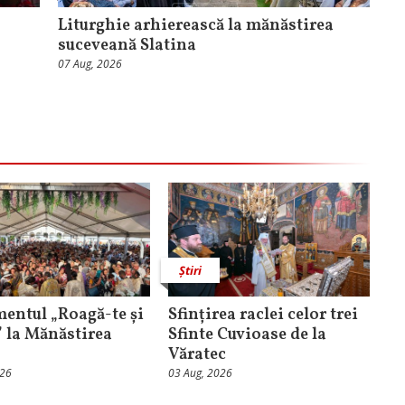
Liturghie arhierească la mănăstirea
suceveană Slatina
07 Aug, 2026
Știri
entul „Roagă-te și
Sfințirea raclei celor trei
” la Mănăstirea
Sfinte Cuvioase de la
Văratec
026
03 Aug, 2026