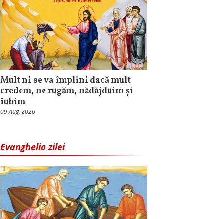
Mult ni se va împlini dacă mult
credem, ne rugăm, nădăjduim și
iubim
09 Aug, 2026
Evanghelia zilei