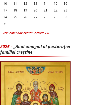
10
11
12
13
14
15
16
17
18
19
20
21
22
23
24
25
26
27
28
29
30
31
Vezi calendar crestin ortodox »
2026 -
„Anul omagial al pastorației
familiei creștine”