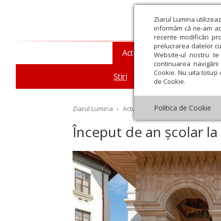
Ziarul Lumina utilizea
informăm că ne-am actu
recente modificări pr
prelucrarea datelor cu
Actualitate religioasă
T
Website-ul nostru te 
continuarea navigării 
Cookie. Nu uita totuși 
Știri
Mesaje și cuvântări
de Cookie.
Politica de Cookie
Ziarul Lumina
›
Actualitate religioasă
›
Știri
›
În
Început de an școlar l
st
Septembrie
Octombrie
Noiembrie
Decembrie
Ianuar