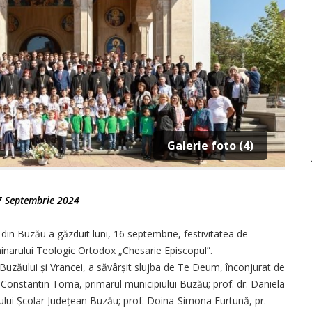
Galerie foto (4)
7 Septembrie 2024
din Buzău a găzduit luni, 16 septembrie, festivitatea de
minarului Teologic Ortodox „Chesarie Episcopul”.
l Buzăului și Vrancei, a săvârșit slujba de Te Deum, înconjurat de
i Constantin Toma, primarul municipiului Buzău; prof. dr. Daniela
tului Școlar Județean Buzău; prof. Doina-Simona Furtună, pr.