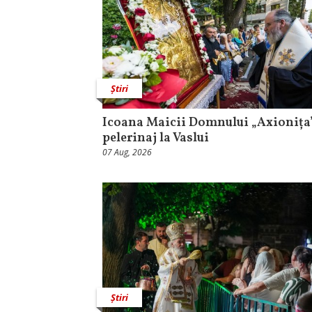
Știri
Icoana Maicii Domnului „Axionița”
pelerinaj la Vaslui
07 Aug, 2026
Știri