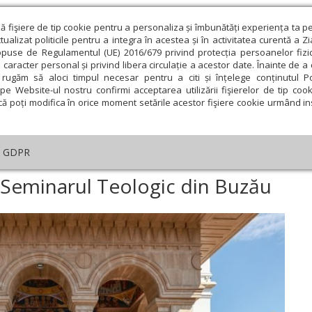
ză fişiere de tip cookie pentru a personaliza și îmbunătăți experiența ta p
alizat politicile pentru a integra în acestea și în activitatea curentă a Z
opuse de Regulamentul (UE) 2016/679 privind protecția persoanelor fizi
 caracter personal și privind libera circulație a acestor date. Înainte de 
eologie și spiritualitate
Educaţie și Cultură
Societate
rugăm să aloci timpul necesar pentru a citi și înțelege conținutul Pol
pe Website-ul nostru confirmi acceptarea utilizării fişierelor de tip cook
că poți modifica în orice moment setările acestor fişiere cookie urmând ins
An omagial
Comunicate de presă
Documentar
GDPR
ceput de an școlar la Seminarul Teologic din Buzău
a Seminarul Teologic din Buzău
ie
Februarie
Martie
Aprilie
Mai
Iunie