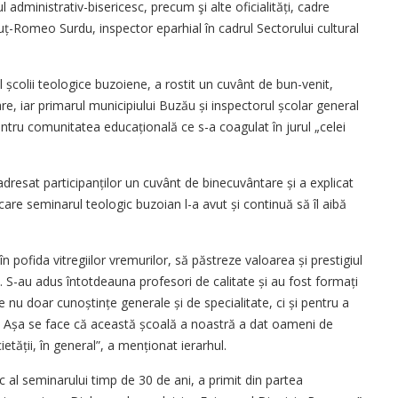
l administrativ-bisericesc, precum şi alte oficialități, cadre
onuț-Romeo Surdu, inspector eparhial în cadrul Sectorului cultural
l școlii teologice buzoiene, a rostit un cuvânt de bun-venit,
are, iar primarul municipiului Buzău și inspectorul școlar general
tru comunitatea educațională ce s-a coagulat în jurul „celei
 adresat participanților un cuvânt de binecuvântare și a explicat
care seminarul teologic buzoian l-a avut și continuă să îl aibă
în pofida vitregiilor vremurilor, să păstreze valoarea și prestigiul
e. S-au adus întotdeauna profesori de calitate și au fost formați
 nu doar cunoștințe generale și de specialitate, ci și pentru a
ine. Așa se face că această școală a noastră a dat oameni de
ietății, în general”, a menționat ierarhul.
c al seminarului timp de 30 de ani, a primit din partea