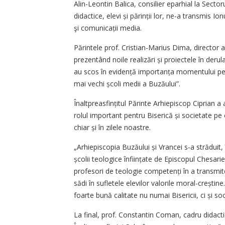
Alin-Leontin Balica, consilier eparhial la Sectoru
didactice, elevi și părinții lor, ne-a transmis I
şi comunicații media.
Părintele prof. Cristian-Marius Dima, director a
prezentând noile realizări și proiectele în derul
au scos în evidență importanța momentului pen
mai vechi școli medii a Buzăului”.
Înaltpreasfințitul Părinte Arhiepiscop Ciprian a
rolul important pentru Biserică și societate pe 
chiar și în zilele noastre.
„Arhiepiscopia Buzăului și Vrancei s-a străduit, 
școlii teologice înființate de Episcopul Chesari
profesori de teologie competenți în a transmite
sădi în sufletele elevilor valorile mo­ral-creșt
foarte bună calitate nu numai Bisericii, ci și soc
La final, prof. Constantin Coman, cadru didacti