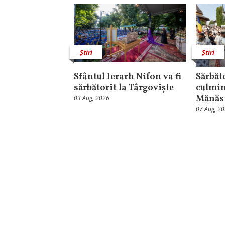
Știri
Știri
Sfântul Ierarh Nifon va fi
Sărbăt
sărbătorit la Târgoviște
culmin
Mănăst
03 Aug, 2026
07 Aug, 2