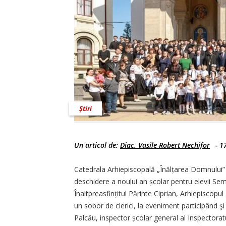
Știri
Un articol de:
Diac. Vasile Robert Nechifor
-
1
Catedrala Arhiepiscopală „Înălțarea Domnului” 
deschidere a noului an școlar pentru elevii Se
Înaltpreasfințitul Părinte Ciprian, Arhiepiscopu
un sobor de clerici, la eveniment participând ş
Palcău, inspector școlar general al Inspectora