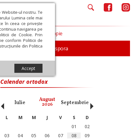
e Website-ul nostru. Te
iarului Lumina cele mai
ce în ceea ce privește
a continua navigarea pe
Opinii
Filantropie
iticii de Cookie. Prin
ie conform Politicii de
trucțiunile din Politica
In memoriam
Diaspora
Accept
Calendar ortodox
‹
›
August
Iulie
Septembrie
Octombrie
Noiembri
2026
L
M
M
J
V
S
D
01
02
03
04
05
06
07
08
09