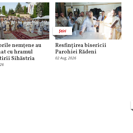
Știri
orile nemţene au
Resfințirea bisericii
at cu hramul
Parohiei Rădeni
irii Sihăstria
02 Aug, 2026
026