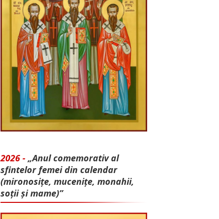
2026 -
„Anul comemorativ al
sfintelor femei din calendar
(mironosițe, mu­cenițe, monahii,
soții și mame)”