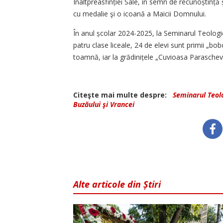
Înaltpreasfinției Sale, în semn de recunoștinț
cu medalie şi o icoană a Maicii Domnului.
În anul școlar 2024-2025, la Seminarul Teologic
patru clase liceale, 24 de elevi sunt primii „bob
toamnă, iar la gră­di­­nițele „Cuvioasa Parascheva
Citeşte mai multe despre:
Seminarul Teol
Buzăului şi Vrancei
Alte articole din Știri