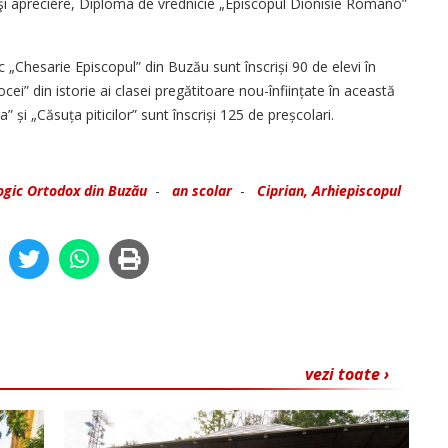
ă şi apreciere, Diploma de vrednicie „Episcopul Dionisie Romano”
 „Chesarie Episcopul” din Buzău sunt înscriși 90 de elevi în
ocei” din istorie ai clasei pregătitoare nou-înființate în această
” și „Căsuța piticilor” sunt înscriși 125 de preșcolari.
ogic Ortodox din Buzău
-
an scolar
-
Ciprian, Arhiepiscopul
vezi toate ›