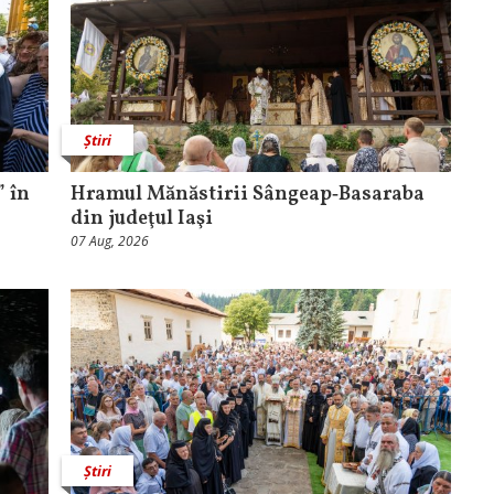
Știri
 în
Hramul Mănăstirii Sângeap‑Basaraba
din judeţul Iaşi
07 Aug, 2026
Știri