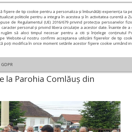
ză fişiere de tip cookie pentru a personaliza și îmbunătăți experiența ta p
alizat politicile pentru a integra în acestea și în activitatea curentă a Z
opuse de Regulamentul (UE) 2016/679 privind protecția persoanelor fizi
 caracter personal și privind libera circulație a acestor date. Înainte de 
eologie și spiritualitate
Educaţie și Cultură
Societate
rugăm să aloci timpul necesar pentru a citi și înțelege conținutul Pol
pe Website-ul nostru confirmi acceptarea utilizării fişierelor de tip cook
că poți modifica în orice moment setările acestor fişiere cookie urmând ins
An omagial
Comunicate de presă
Documentar
GDPR
noire și binecuvântare la Parohia Comlăuș din județul Arad
re la Parohia Comlăuș din
ie
Februarie
Martie
Aprilie
Mai
Iunie