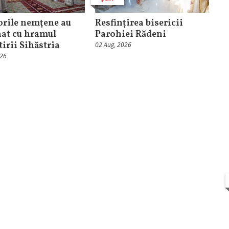
orile nemţene au
Resfințirea bisericii
at cu hramul
Parohiei Rădeni
irii Sihăstria
02 Aug, 2026
026