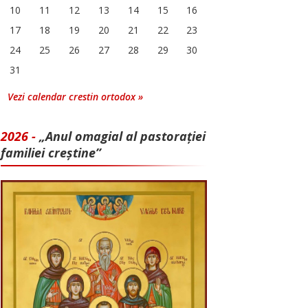
10
11
12
13
14
15
16
17
18
19
20
21
22
23
24
25
26
27
28
29
30
31
Vezi calendar crestin ortodox »
2026 -
„Anul omagial al pastorației
familiei creștine”