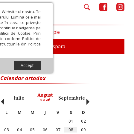
e Website-ul nostru. Te
iarului Lumina cele mai
ce în ceea ce privește
a continua navigarea pe
Opinii
Filantropie
iticii de Cookie. Prin
ie conform Politicii de
trucțiunile din Politica
In memoriam
Diaspora
Accept
Calendar ortodox
‹
›
August
Iulie
Septembrie
Octombrie
Noiembri
2026
L
M
M
J
V
S
D
01
02
03
04
05
06
07
08
09