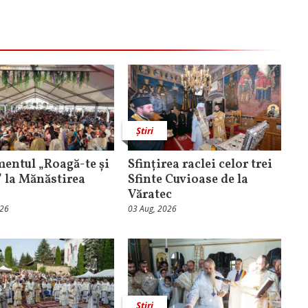
Știri
entul „Roagă-te și
Sfințirea raclei celor trei
” la Mănăstirea
Sfinte Cuvioase de la
Văratec
026
03 Aug, 2026
Știri