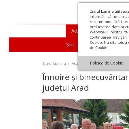
Ziarul Lumina utilizea
informăm că ne-am actu
recente modificări pr
prelucrarea datelor cu
Actualitate religioasă
T
Website-ul nostru te 
continuarea navigării 
Cookie. Nu uita totuși 
Știri
Mesaje și cuvântări
de Cookie.
Politica de Cookie
Ziarul Lumina
›
Actualitate religioasă
›
Știri
›
În
Înnoire și binecuvânta
județul Arad
st
Septembrie
Octombrie
Noiembrie
Decembrie
Ianuar