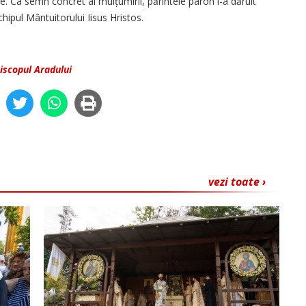
nte. Ca semn concret al mul­țumirii, părintele paroh i-a dăruit
hipul Mântuitorului Iisus Hristos.
iscopul Aradului
vezi toate ›