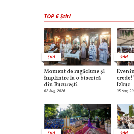
TOP 6 Știri
Știri
Știri
Moment de rugăciune şi
Evenim
împlinire la o biserică
crede!
din Bucureşti
Izbuc
02 Aug, 2026
05 Aug, 2
Știri
Știri