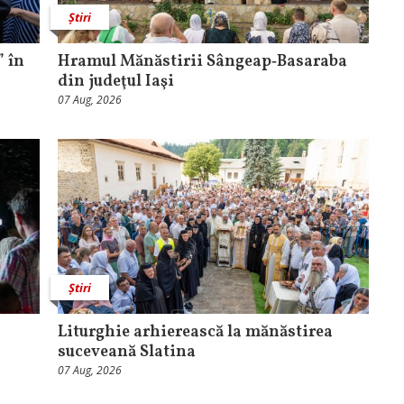
Știri
 în
Hramul Mănăstirii Sângeap‑Basaraba
din judeţul Iaşi
07 Aug, 2026
Știri
Liturghie arhierească la mănăstirea
suceveană Slatina
07 Aug, 2026