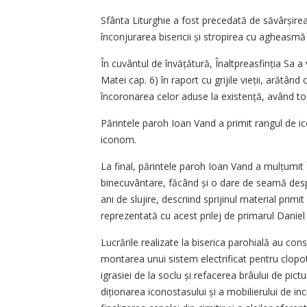
Sfânta Liturghie a fost precedată de săvârșirea 
înconjurarea bisericii și stropirea cu agheasm
În cuvântul de învățătură, Înalt­preasfinția Sa 
Matei cap. 6) în raport cu grijile vieții, arătâ
încoronarea celor aduse la existență, având to
Părintele paroh Ioan Vand a primit rangul de ic
iconom.
La final, părintele paroh Ioan Vand a mulțumit În
binecuvântare, făcând și o dare de seamă desp
ani de slujire, descriind sprijinul material primit
reprezentată cu acest prilej de primarul Danie
Lucrările realizate la biserica parohială au cons
montarea unui sistem electrificat pentru clopote
igrasiei de la soclu și refacerea brâului de pic­tu
diționarea iconostasului și a mobilierului de in