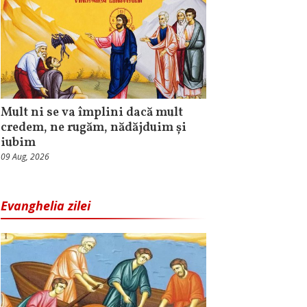
Mult ni se va împlini dacă mult
credem, ne rugăm, nădăjduim și
iubim
09 Aug, 2026
Evanghelia zilei