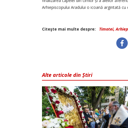
finalizarea capelei din cimitir și a aleilor afere
Arhiepiscopului Aradului o icoană argintată cu c
Citeşte mai multe despre:
Timotei, Arhiep
Alte articole din Știri