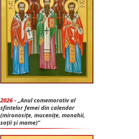
2026 -
„Anul comemorativ al
sfintelor femei din calendar
(mironosițe, mu­cenițe, monahii,
soții și mame)”