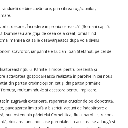
rânduielii de binecuvântare, prin citirea rugăciunilor,
ă mare.
a vorbit despre „Încredere în pronia cerească” (Romani cap. 5;
nd că Dumnezeu are grijă de ceea ce a creat, omul fiind
cmai menirea ca să le desă­vârșească după voia divină.
onom stavrofor, iar părintele Lucian-Ioan Ștefănuț, pe cel de
altprea­sfinți­tului Părinte Timotei pentru pre­zență și
re activitatea gospodărească realizată în parohie în cei nouă
 atât din partea credincioșilor, cât și din ­partea primăriei,
l Tomuța, mulțumindu-le și acestora pentru implicare.
tat în zugrăveli exterioare, repararea crucilor de pe clopotniță,
, pavoazarea limitrofă a bisericii, ac­țiuni de îndepărtare a
ră, prin osteneala părintelui Cornel Ilica, fiu al parohiei, re­con­
cintă, ridicarea unei noi case parohiale. La acestea se adaugă și