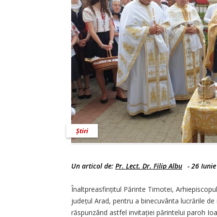
Știri
Un articol de:
Pr. Lect. Dr. Filip Albu
-
26 Iuni
Înaltpreasfințitul Părinte Timotei, Arhiepiscop
județul Arad, pentru a binecuvânta lucrările de r
răspunzând astfel invitației părintelui paroh Io