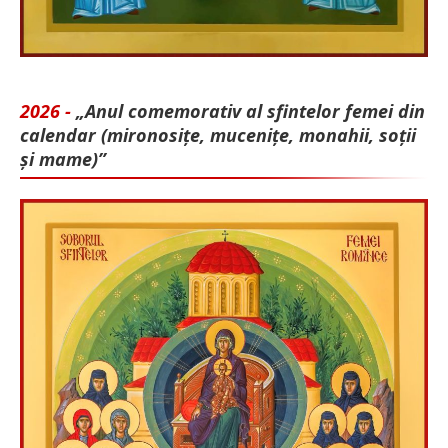
2026 -
„Anul comemorativ al sfintelor femei din
calendar (mironosițe, mu­cenițe, monahii, soții
și mame)”