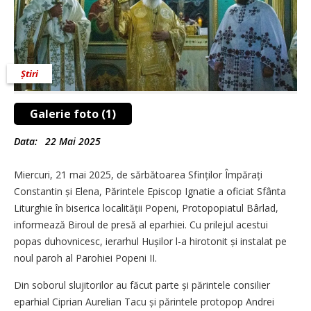
Știri
Galerie foto (1)
Data:
22 Mai 2025
Miercuri, 21 mai 2025, de sărbătoarea Sfinților Împărați
Constantin și Elena, Părintele Episcop Ignatie a oficiat Sfânta
Liturghie în biserica localității Popeni, Protopopiatul Bârlad,
informează Biroul de presă al eparhiei. Cu prilejul acestui
popas duhovnicesc, ierarhul Hușilor l-a hirotonit și instalat pe
noul paroh al Parohiei Popeni II.
Din soborul slujitorilor au făcut parte și părintele consilier
eparhial Ciprian Aurelian Tacu și părintele protopop Andrei