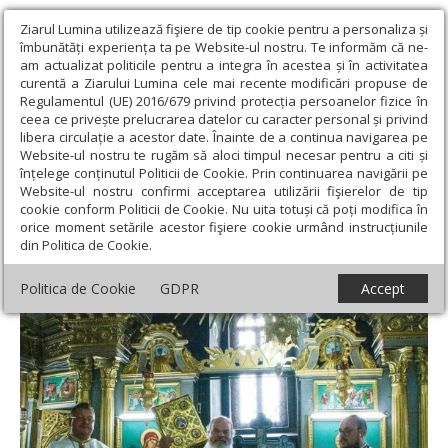
Ziarul Lumina utilizează fişiere de tip cookie pentru a personaliza și
îmbunătăți experiența ta pe Website-ul nostru. Te informăm că ne-
am actualizat politicile pentru a integra în acestea și în activitatea
curentă a Ziarului Lumina cele mai recente modificări propuse de
Regulamentul (UE) 2016/679 privind protecția persoanelor fizice în
ceea ce privește prelucrarea datelor cu caracter personal și privind
libera circulație a acestor date. Înainte de a continua navigarea pe
Website-ul nostru te rugăm să aloci timpul necesar pentru a citi și
Ziarul Lumina
›
Actualitate religioasă
›
Știri
›
Instalare de
înțelege conținutul Politicii de Cookie. Prin continuarea navigării pe
preot în parohia vasluiană Popeni II
Website-ul nostru confirmi acceptarea utilizării fişierelor de tip
cookie conform Politicii de Cookie. Nu uita totuși că poți modifica în
Instalare de preot în parohia vasluiană
orice moment setările acestor fişiere cookie urmând instrucțiunile
din Politica de Cookie.
Popeni II
Politica de Cookie
GDPR
Accept