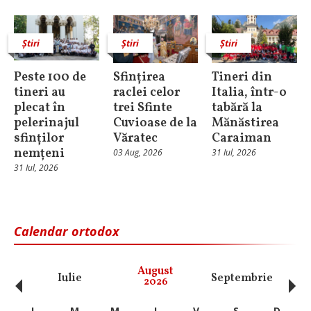
Știri
Știri
Știri
Peste 100 de
Sfințirea
Tineri din
tineri au
raclei celor
Italia, într-o
plecat în
trei Sfinte
tabără la
pelerinajul
Cuvioase de la
Mănăstirea
sfinților
Văratec
Caraiman
nemțeni
03 Aug, 2026
31 Iul, 2026
31 Iul, 2026
Calendar ortodox
‹
›
August
Iulie
Septembrie
O
2026
L
M
M
J
V
S
D