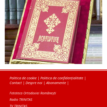
Politica de cookie
|
Politica de confidențialitate
|
Contact
|
Despre noi
|
Abonamente
|
Fototeca Ortodoxiei Românești
Radio TRINITAS
TV TRINITAS