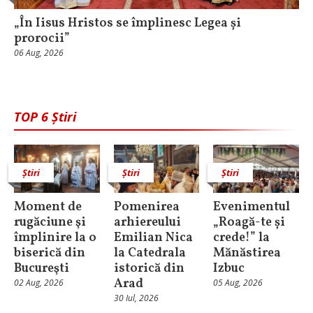
„În Iisus Hristos se împlinesc Legea și
prorocii”
06 Aug, 2026
TOP 6 Știri
Știri
Știri
Știri
Moment de
Pomenirea
Evenimentul
rugăciune şi
arhiereului
„Roagă-te și
împlinire la o
Emilian Nica
crede!” la
biserică din
la Catedrala
Mănăstirea
Bucureşti
istorică din
Izbuc
Arad
02 Aug, 2026
05 Aug, 2026
30 Iul, 2026