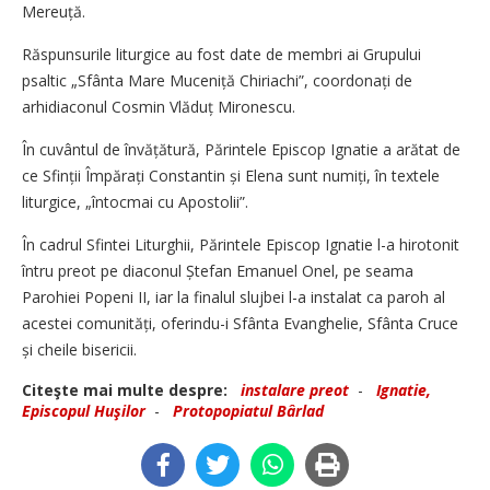
Mereuță.
Răspunsurile liturgice au fost date de membri ai Grupului
psaltic „Sfânta Mare Muceniță Chiriachi”, coor­donați de
arhidiaconul Cosmin Vlă­duț Mironescu.
În cuvântul de învățătură, Părintele Episcop Ignatie a arătat de
ce Sfinții Împărați Constantin și Elena sunt numiți, în textele
liturgice, „întocmai cu Apostolii”.
În cadrul Sfintei Liturghii, Părintele Episcop Ignatie l-a hirotonit
întru preot pe diaconul Ștefan Emanuel Onel, pe seama
Parohiei Popeni II, iar la finalul slujbei l-a instalat ca paroh al
acestei comunități, oferindu-i Sfânta Evanghelie, Sfânta Cruce
și cheile bisericii.
Citeşte mai multe despre:
instalare preot
-
Ignatie,
Episcopul Huşilor
-
Protopopiatul Bârlad