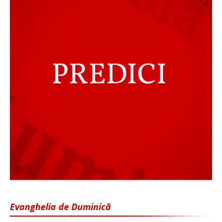
Evanghelia de Duminică