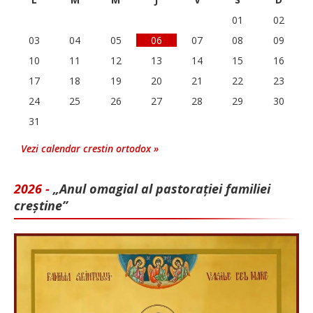
01
02
03
04
05
06
07
08
09
10
11
12
13
14
15
16
17
18
19
20
21
22
23
24
25
26
27
28
29
30
31
Vezi calendar crestin ortodox »
2026 -
„Anul omagial al pastorației familiei
creștine”