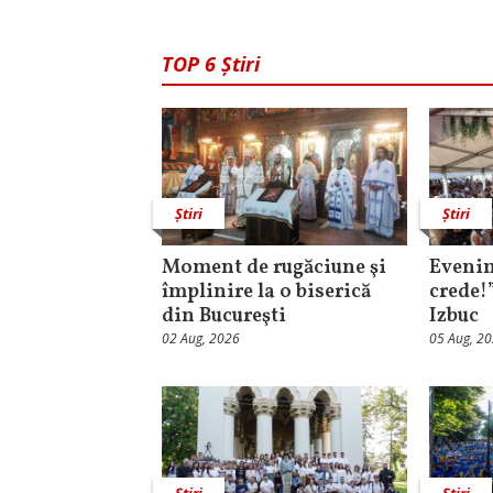
TOP 6 Știri
Știri
Știri
Moment de rugăciune şi
Evenim
împlinire la o biserică
crede!
din Bucureşti
Izbuc
02 Aug, 2026
05 Aug, 2
Știri
Știri