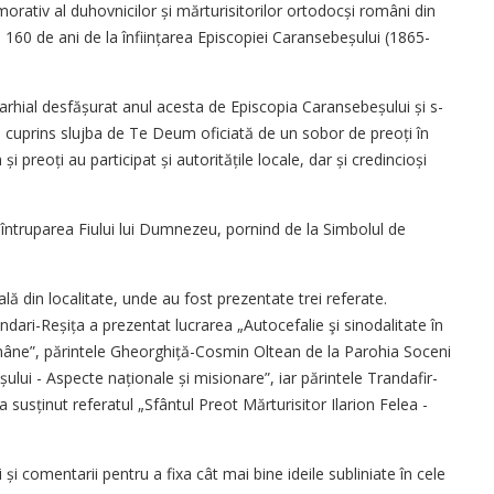
rativ al duhovnicilor și mărturisitorilor ortodocși români din
ei 160 de ani de la înființarea Episcopiei Caransebeșului (1865-
arhial desfășurat anul acesta de Episcopia Caranse­beșului și s-
a cuprins slujba de Te Deum oficiată de un sobor de preoți în
i preoți au participat și autoritățile locale, dar și cre­din­cioși
e întruparea Fiului lui Dumnezeu, pornind de la Simbolul de
ă din localitate, unde au fost prezentate trei referate.
dari-Reșița a prezentat lucrarea „Autocefalie şi sinodalitate în
mâne”, părintele Gheorghiță-Cosmin Oltean de la Parohia Soceni
șului - Aspecte naționale și misionare”, iar părintele Trandafir-
usținut referatul „Sfântul Preot Mărturisitor Ilarion Felea -
și comentarii pentru a fixa cât mai bine ideile subliniate în cele