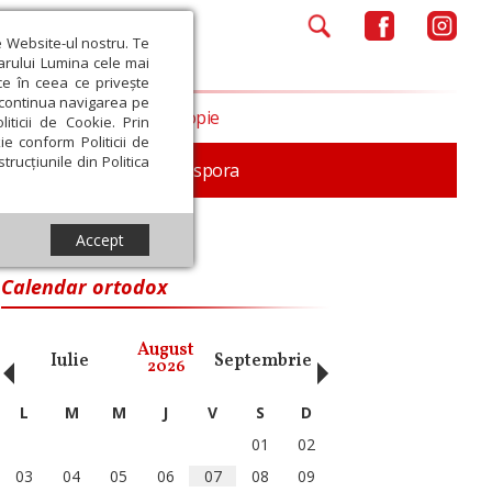
e Website-ul nostru. Te
iarului Lumina cele mai
ce în ceea ce privește
a continua navigarea pe
Opinii
Filantropie
iticii de Cookie. Prin
ie conform Politicii de
trucțiunile din Politica
In memoriam
Diaspora
Accept
Calendar ortodox
‹
›
August
Iulie
Septembrie
Octombrie
Noiembri
2026
L
M
M
J
V
S
D
01
02
03
04
05
06
07
08
09