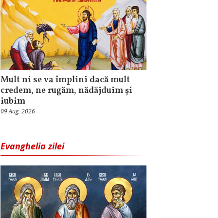
Mult ni se va împlini dacă mult
credem, ne rugăm, nădăjduim și
iubim
09 Aug, 2026
Evanghelia zilei