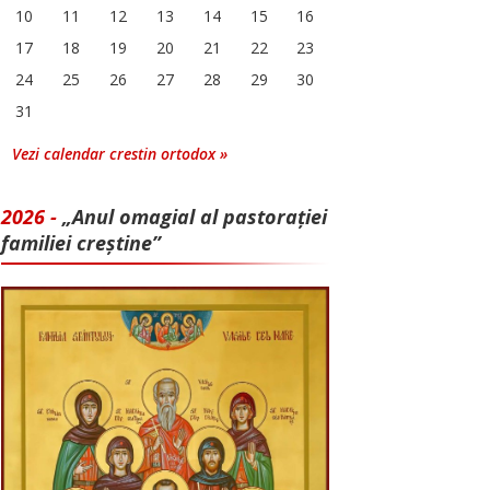
10
11
12
13
14
15
16
17
18
19
20
21
22
23
24
25
26
27
28
29
30
31
Vezi calendar crestin ortodox »
2026 -
„Anul omagial al pastorației
familiei creștine”