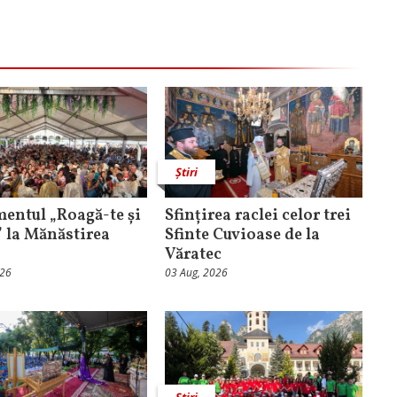
Știri
entul „Roagă-te și
Sfințirea raclei celor trei
” la Mănăstirea
Sfinte Cuvioase de la
Văratec
026
03 Aug, 2026
Știri