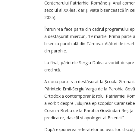
Centenarului Patriarhiei Române și Anul comemo
secolul al XX-lea, dar și viața bisericească în c
2025).
Întrunirea face parte din cadrul programului ep
a desfășurat miercuri, 19 martie. Prima parte 
biserica parohială din Târnova. Alături de ierarh ș
din parohie.
La final, părintele Sergiu Dalea a vorbit despr
credință.
A doua parte s-a desfășurat la Școala Gimnazial
Părintele Emil-Sergiu Varga de la Parohia Govân
Ortodoxia contemporană: rolul Patriarhiei Ro
a vorbit despre „Slujirea episcopilor Caran­se­be
Cosmin Brebu de la Parohia Govândari-Reșița a s
predicator, dascăl și apologet al Bisericii”.
După expunerea referatelor au avut loc discuții 