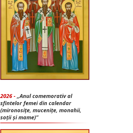
2026 -
„Anul comemorativ al
sfintelor femei din calendar
(mironosițe, mu­cenițe, monahii,
soții și mame)”