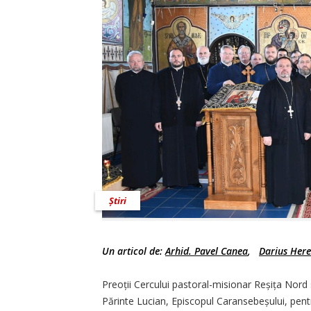
Știri
Un articol de:
Arhid. Pavel Canea
,
Darius Her
Preoții Cercului pastoral-misionar Reșița Nord s
Părinte Lucian, Episcopul Caransebeșului, pent