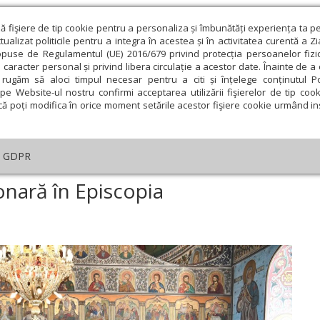
ză fişiere de tip cookie pentru a personaliza și îmbunătăți experiența ta p
alizat politicile pentru a integra în acestea și în activitatea curentă a Z
opuse de Regulamentul (UE) 2016/679 privind protecția persoanelor fizi
 caracter personal și privind libera circulație a acestor date. Înainte de 
eologie și spiritualitate
Educaţie și Cultură
Societate
rugăm să aloci timpul necesar pentru a citi și înțelege conținutul Pol
pe Website-ul nostru confirmi acceptarea utilizării fişierelor de tip cook
că poți modifica în orice moment setările acestor fişiere cookie urmând ins
An omagial
Comunicate de presă
Documentar
GDPR
trunire pastoral-misionară în Episcopia Caransebeșului
onară în Episcopia
ie
Februarie
Martie
Aprilie
Mai
Iunie