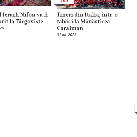
 Ierarh Nifon va fi
Tineri din Italia, într-o
orit la Târgoviște
tabără la Mănăstirea
Caraiman
026
31 Iul, 2026