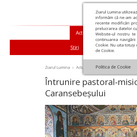
Ziarul Lumina utilizea
informăm că ne-am actu
recente modificări pr
prelucrarea datelor cu
Actualitate religioasă
T
Website-ul nostru te 
continuarea navigării 
Cookie. Nu uita totuși 
Știri
Mesaje și cuvântări
de Cookie.
Politica de Cookie
Ziarul Lumina
›
Actualitate religioasă
›
Știri
›
În
Întrunire pastoral-misi
Caransebeșului
st
Septembrie
Octombrie
Noiembrie
Decembrie
Ianuar