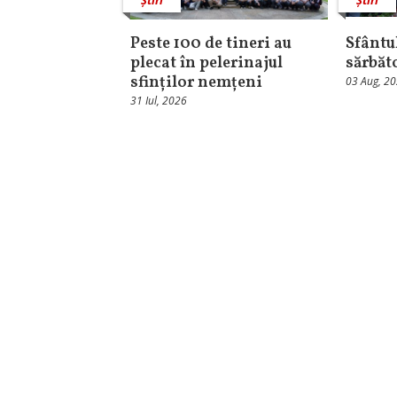
Peste 100 de tineri au
Sfântul
plecat în pelerinajul
sărbăt
sfinților nemțeni
03 Aug, 2
31 Iul, 2026