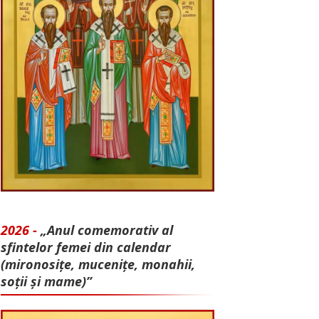
2026 -
„Anul comemorativ al
sfintelor femei din calendar
(mironosițe, mu­cenițe, monahii,
soții și mame)”