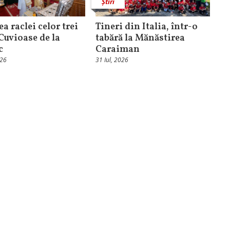
Știri
ea raclei celor trei
Tineri din Italia, într-o
 Cuvioase de la
tabără la Mănăstirea
c
Caraiman
026
31 Iul, 2026