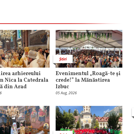
Știri
rea arhiereului
Evenimentul „Roagă-te și
n Nica la Catedrala
crede!” la Mănăstirea
că din Arad
Izbuc
26
05 Aug, 2026