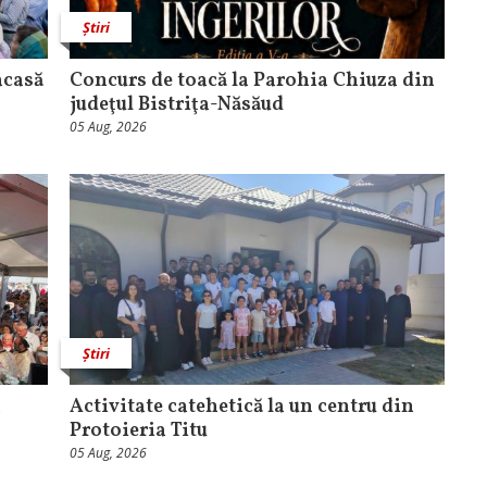
Știri
acasă
​Concurs de toacă la Parohia Chiuza din
judeţul Bistriţa-Năsăud
05 Aug, 2026
Știri
a
Activitate catehetică la un centru din
Protoieria Titu
05 Aug, 2026