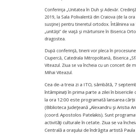
Conferinţa „Unitatea în Duh şi Adevăr. Credin
2019, la Sala Polivalentă din Craiova (de la ora 
susţine) pentru tineretul ortodox. Întâlnirea v
„unităţii” de viaţă şi mărturisire în Biserica Ort
dragostea.
După conferinţă, tinerii vor pleca în procesiune
Ciupercă, Catedrala Mitropolitană, Biserica „S
Viteazul. Ziua se va încheia cu un concert de 
Mihai Viteazul.
Cea de-a treia zi a ITO, sâmbătă, 7 septembrie
întâmpinați în prima parte a zilei în bisericil
la ora 12:00 este programată lansarea cărții 
(Biblioteca Ju­deţeană „Alexandru şi Aristia A
(coord. Apostolos Patelakis). Sunt program
activităţi culturale în cetate. Ziua se va înch
Centrală a oraşului de îndrăgita artistă Paula 