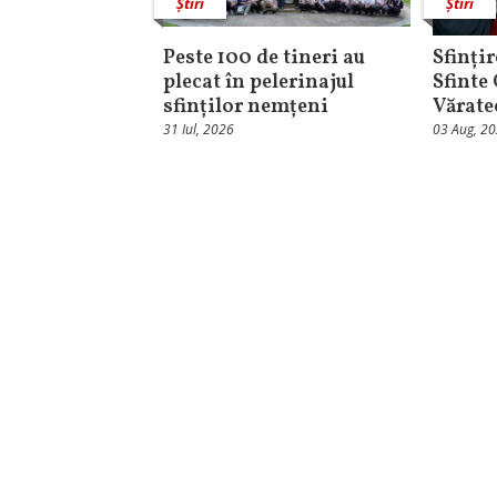
Știri
Știri
Peste 100 de tineri au
Sfințir
plecat în pelerinajul
Sfinte
sfinților nemțeni
Vărate
31 Iul, 2026
03 Aug, 2