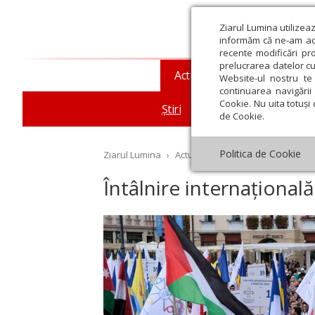
Ziarul Lumina utilizea
informăm că ne-am actu
recente modificări pr
prelucrarea datelor cu
Actualitate religioasă
T
Website-ul nostru te 
continuarea navigării 
Cookie. Nu uita totuși 
Știri
Mesaje și cuvântări
de Cookie.
Politica de Cookie
Ziarul Lumina
›
Actualitate religioasă
›
Știri
›
În
Întâlnire internațională
st
Septembrie
Octombrie
Noiembrie
Decembrie
Ianuar