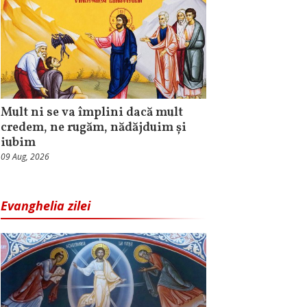
Mult ni se va împlini dacă mult
credem, ne rugăm, nădăjduim și
iubim
09 Aug, 2026
Evanghelia zilei