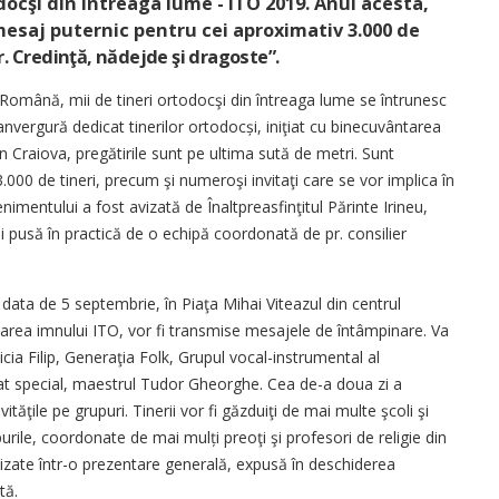
docşi din întreaga lume - ITO 2019. Anul acesta,
mesaj puternic pentru cei aproxi­ma­tiv 3.000 de
r.
Credinţă, nădejde şi dragoste”.
a Română, mii de tineri ortodocşi din întreaga lume se întrunesc
nvergură dedicat tinerilor ortodocși, iniţiat cu binecuvântarea
n Craiova, pregătirile sunt pe ultima sută de metri. Sunt
 3.000 de tineri, precum şi numeroşi invitaţi care se vor implica în
nimentului a fost avizată de Înalt­preasfinţitul Părinte Irineu,
 şi pusă în practică de o echipă coordonată de pr. consilier
data de 5 septembrie, în Piaţa Mihai Viteazul din centrul
narea imnului ITO, vor fi transmise mesajele de întâmpinare. Va
cia Filip, Generaţia Folk, Grupul vocal-instrumental al
vitat special, maestrul Tudor Gheorghe. Cea de-a doua zi a
vităţile pe grupuri. Tinerii vor fi găzduiţi de mai multe şcoli şi
rile, coordonate de mai mulți preoţi şi profesori de religie din
etizate într-o prezentare generală, expusă în deschiderea
tă.