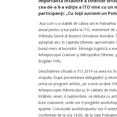
importantă întâlnire a tinerilor orto
cea de-a 6-a ediţie a ITO vine cu un 
partici­panţi:
„Cu toţii suntem un Poti
Așa cum s-a stabilit de câțiva ani în Patriarhi
anual pentru a lua parte la ITO, eveniment de a
Sfântului Sinod al Bisericii Ortodoxe Române. Î
aşteptaţi aici, în capitala Olteniei, aproximativ
bunul mers al lucrurilor. Întreaga logistică a eve
Arhiepiscopul Craiovei şi Mitropolitul Olteniei,
Bogdan Trifu.
Deschiderea oficială a ITO 2019 va avea loc în 
oraşului. După prezentarea delegaţiilor şi into
urma un program artistic, pe scenă urcând: Feli
Arhiepiscopiei Râmnicului şi, în calitate de in
întâlnirii, vineri, 6 septembrie, va debuta cu acti
licee craiovene, unde vor fi pregătite workshopu
eparhie. Concluziile workshopurilor vor fi sint
conferinţei de la ora 16:00, de la Sala Polivalen