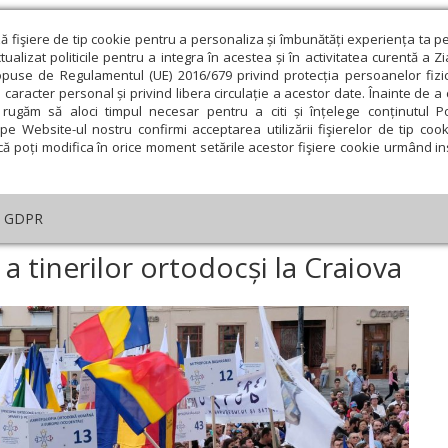
ză fişiere de tip cookie pentru a personaliza și îmbunătăți experiența ta p
alizat politicile pentru a integra în acestea și în activitatea curentă a Z
opuse de Regulamentul (UE) 2016/679 privind protecția persoanelor fizi
 caracter personal și privind libera circulație a acestor date. Înainte de 
eologie și spiritualitate
Educaţie și Cultură
Societate
rugăm să aloci timpul necesar pentru a citi și înțelege conținutul Pol
pe Website-ul nostru confirmi acceptarea utilizării fişierelor de tip cook
că poți modifica în orice moment setările acestor fişiere cookie urmând ins
An omagial
Comunicate de presă
Documentar
GDPR
tâlnire internațională a tinerilor ortodocși la Craiova
 a tinerilor ortodocși la Craiova
ie
Februarie
Martie
Aprilie
Mai
Iunie