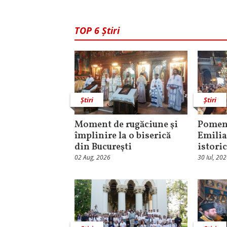
TOP 6 Știri
Știri
Știri
Moment de rugăciune şi
Pomeni
împlinire la o biserică
Emilia
din Bucureşti
istori
02 Aug, 2026
30 Iul, 20