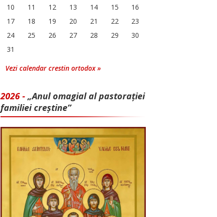
10
11
12
13
14
15
16
17
18
19
20
21
22
23
24
25
26
27
28
29
30
31
Vezi calendar crestin ortodox »
2026 -
„Anul omagial al pastorației
familiei creștine”