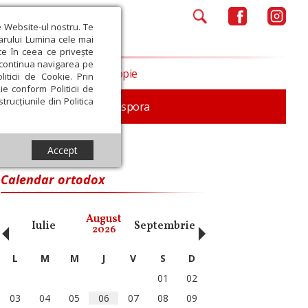
e Website-ul nostru. Te
iarului Lumina cele mai
ce în ceea ce privește
a continua navigarea pe
Opinii
Filantropie
iticii de Cookie. Prin
ie conform Politicii de
trucțiunile din Politica
In memoriam
Diaspora
Accept
Calendar ortodox
‹
›
August
Iulie
Septembrie
Octombrie
Noiembri
2026
L
M
M
J
V
S
D
01
02
03
04
05
06
07
08
09