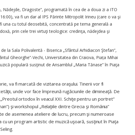
ţă, Nădejde, Dragoste”, programată în cea de a doua zi a ITO
16:00), va fi un dar al IPS Părinte Mitropolit Irineu (care o va şi
a fi una cu totul deosebită, concentrată pe tema generală a
odoxă, prin cele trei virtuţi teologice: credinţa, nădejdea şi
 de la Sala Polivalentă - Biserica „Sfântul Arhidiacon Ştefan”,
fântul Gheorghe”-Vechi, Universitatea din Craiova, Piața Mihai
muzică populară susţinut de Ansamblul „Maria Tănase” în Piaţa
, va fi marcată de vizitarea oraşului. Tinerii vor fi
e cetăţii, unde vor face împreună rugăciunile de dimineaţă. De
„Preotul ortodox în veacul XXI. Schiţe pentru un portret”
man”) şi workshopul „Relaţiile dintre Grecia şi România”
ate de asemenea ateliere de lucru, precum şi numeroase
eia cu un program artistic de muzică uşoară, susţinut în Piaţa
Seling.