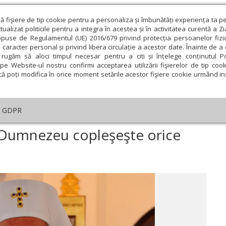
ză fişiere de tip cookie pentru a personaliza și îmbunătăți experiența ta p
alizat politicile pentru a integra în acestea și în activitatea curentă a Z
opuse de Regulamentul (UE) 2016/679 privind protecția persoanelor fizi
 caracter personal și privind libera circulație a acestor date. Înainte de 
eologie și spiritualitate
Educaţie și Cultură
Societate
rugăm să aloci timpul necesar pentru a citi și înțelege conținutul Pol
pe Website-ul nostru confirmi acceptarea utilizării fişierelor de tip cook
că poți modifica în orice moment setările acestor fişiere cookie urmând ins
An omagial
Comunicate de presă
Documentar
GDPR
ubirea milostivă a lui Dumnezeu copleşeşte orice dreptate omenească“
ui Dumnezeu copleşeşte orice
ie
Februarie
Martie
Aprilie
Mai
Iunie