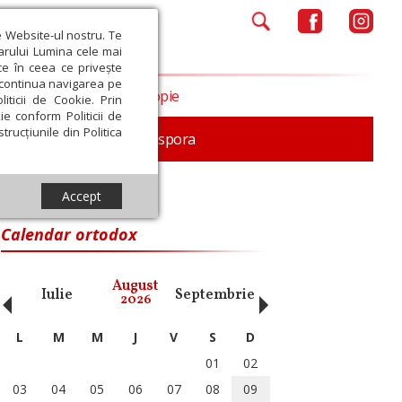
e Website-ul nostru. Te
iarului Lumina cele mai
ce în ceea ce privește
a continua navigarea pe
Opinii
Filantropie
iticii de Cookie. Prin
ie conform Politicii de
trucțiunile din Politica
In memoriam
Diaspora
Accept
Calendar ortodox
‹
›
August
Iulie
Septembrie
Octombrie
Noiembri
2026
L
M
M
J
V
S
D
01
02
03
04
05
06
07
08
09