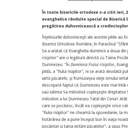
În toate bisericile ortodoxe s-a citit ieri, 
evanghelice rânduite special de Biserică
pregătirea duhovnicească a credincioşilor,
Înţelesurile duhovniceşti ale acestei pilde au fo
Bisericii Ortodoxe Române, în Paraclisul "Sfânt
Sa a arătat că Evanghelia duminicii a doua di
risipitor"
are o legătură directă cu Taina Pocăi
Dumnezeu. "În
Duminica Fiului risipitor
, Evang
pildă, a "fiului risipitor", ni se arată deodată
iartă păcatele, şi frumuseţea vieţii omului iert
descoperă faptul că Dumnezeu este mai întâi d
sau iubirea Sa milostivă copleşeşte dreptatea S
milostive a lui Dumnezeu Tatăl din Ceruri. Atâ
care se pocăiesc, încât ea copleşeşte orice ca
"fiului risipitor" ne cheamă la spovedanie, la m
hotărârea de a pune început bun în viaţa noast
pocăinţei şi taina iertării păcatelor", a spus Pre