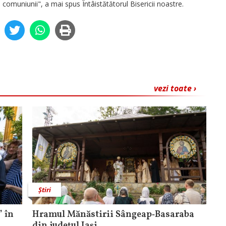
 comuniunii", a mai spus Întâistătătorul Bisericii noastre.
vezi toate ›
Știri
 în
Hramul Mănăstirii Sângeap‑Basaraba
din judeţul Iaşi