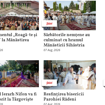
Știri
entul „Roagă-te și
Sărbătorile nemţene au
” la Mănăstirea
culminat cu hramul
Mănăstirii Sihăstria
026
07 Aug, 2026
Știri
 Ierarh Nifon va fi
Resfințirea bisericii
orit la Târgoviște
Parohiei Rădeni
026
02 Aug, 2026