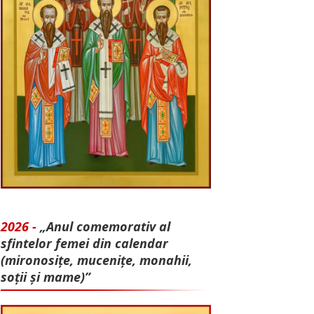
2026 -
„Anul comemorativ al
sfintelor femei din calendar
(mironosițe, mu­cenițe, monahii,
soții și mame)”