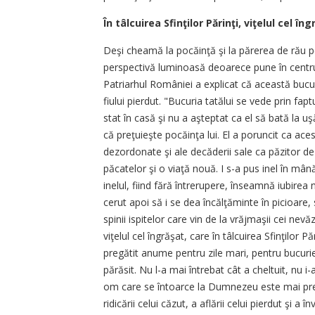
În tâlcuirea Sfinţilor Părinţi, viţelul cel î
Deşi cheamă la pocăinţă şi la părerea de rău 
perspectivă luminoasă deoarece pune în centrul 
Patriarhul României a explicat că această bucur
fiului pierdut. "Bucuria tatălui se vede prin fap
stat în casă şi nu a aşteptat ca el să bată la uşă
că preţuieşte pocăinţa lui. El a poruncit ca aces
dezordonate şi ale decăderii sale ca păzitor de
păcatelor şi o viaţă nouă. I s-a pus inel în mână
inelul, fiind fără întrerupere, înseamnă iubir
cerut apoi să i se dea încălţăminte în picioare
spinii ispitelor care vin de la vrăjmaşii cei nevă
viţelul cel îngrăşat, care în tâlcuirea Sfinţilor P
pregătit anume pentru zile mari, pentru bucurie 
părăsit. Nu l-a mai întrebat cât a cheltuit, nu i
om care se întoarce la Dumnezeu este mai preţ
ridicării celui căzut, a aflării celui pierdut şi a