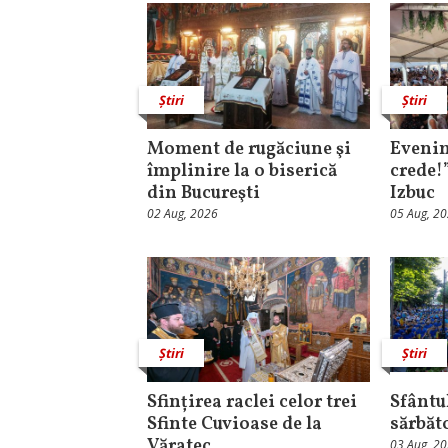
Știri
Știri
Moment de rugăciune şi
Evenim
împlinire la o biserică
crede!
din Bucureşti
Izbuc
02 Aug, 2026
05 Aug, 2
Știri
Știri
Sfințirea raclei celor trei
Sfântul
Sfinte Cuvioase de la
sărbăt
Văratec
03 Aug, 2