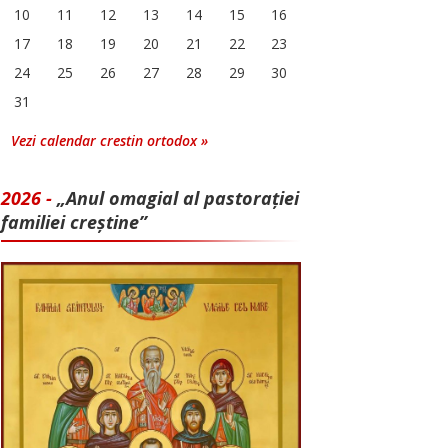
10
11
12
13
14
15
16
17
18
19
20
21
22
23
24
25
26
27
28
29
30
31
Vezi calendar crestin ortodox »
2026 -
„Anul omagial al pastorației
familiei creștine”