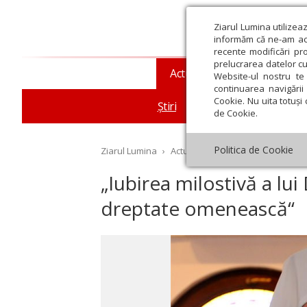
Ziarul Lumina utilizea
informăm că ne-am actu
recente modificări pr
prelucrarea datelor cu
Actualitate religioasă
T
Website-ul nostru te 
continuarea navigării 
Cookie. Nu uita totuși 
Știri
Mesaje și cuvântări
de Cookie.
Politica de Cookie
Ziarul Lumina
›
Actualitate religioasă
›
Știri
›
„I
„Iubirea milostivă a l
dreptate omenească“
st
Septembrie
Octombrie
Noiembrie
Decembrie
Ianuar