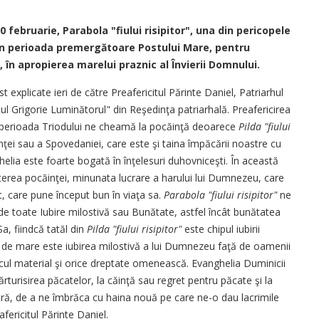
20 februarie, Parabola "fiului risipitor", una din pericopele
 în perioada premergătoare Postului Mare, pentru
 în apropierea marelui praznic al Învierii Domnului.
st explicate ieri de către Preafericitul Părinte Daniel, Patriarhul
ul Grigorie Luminătorul" din Reşedinţa patriarhală. Preafericirea
n perioada Triodului ne cheamă la pocăinţă deoarece
Pilda "fiului
nţei sau a Spovedaniei, care este şi taina împăcării noastre cu
helia este foarte bogată în înţelesuri duhovniceşti. În această
 puterea pocăinţei, minunata lucrare a harului lui Dumnezeu, care
at, care pune început bun în viaţa sa.
Parabola "fiului risipitor"
ne
e toate Iubire milostivă sau Bunătate, astfel încât bunătatea
a, fiindcă tatăl din
Pilda "fiului risipitor"
este chipul iubirii
t de mare este iubirea milostivă a lui Dumnezeu faţă de oamenii
lcul material şi orice dreptate omenească. Evanghelia Duminicii
ărturisirea păcatelor, la căinţă sau regret pentru păcate şi la
ră, de a ne îmbrăca cu haina nouă pe care ne-o dau lacrimile
afericitul Părinte Daniel.