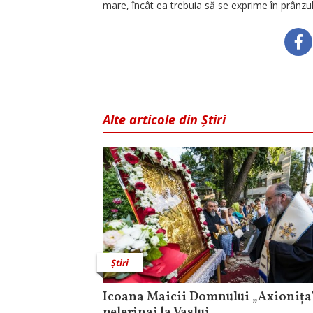
mare, încât ea trebuia să se exprime în prânzul
Alte articole din Știri
Știri
Icoana Maicii Domnului „Axionița”
pelerinaj la Vaslui