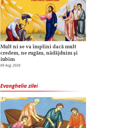
Mult ni se va împlini dacă mult
credem, ne rugăm, nădăjduim și
iubim
09 Aug, 2026
Evanghelia zilei