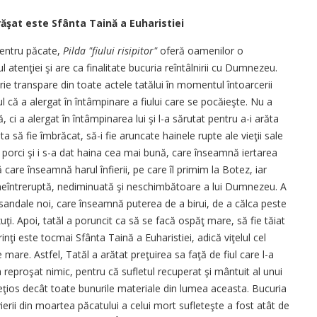
ngrăşat este Sfânta Taină a Euharistiei
pentru păcate,
Pilda "fiului risipitor"
oferă oamenilor o
atenţiei şi are ca finalitate bucuria reîntâlnirii cu Dumnezeu.
ie transpare din toate actele tatălui în momentul întoarcerii
tul că a alergat în întâmpinare a fiului care se pocăieşte. Nu a
, ci a alergat în întâmpinarea lui şi l-a sărutat pentru a-i arăta
ta să fie îmbrăcat, să-i fie aruncate hainele rupte ale vieţii sale
 porci şi i s-a dat haina cea mai bună, care înseamnă iertarea
 care înseamnă harul înfierii, pe care îl primim la Botez, iar
ea neîntreruptă, nediminuată şi neschimbătoare a lui Dumnezeu. A
, sandale noi, care înseamnă puterea de a birui, de a călca peste
zuţi. Apoi, tatăl a poruncit ca să se facă ospăţ mare, să fie tăiat
ărinţi este tocmai Sfânta Taină a Euharistiei, adică viţelul cel
mare. Astfel, Tatăl a arătat preţuirea sa faţă de fiul care l-a
-a reproşat nimic, pentru că sufletul recuperat şi mântuit al unui
ios decât toate bunurile materiale din lumea aceasta. Bucuria
 învierii din moartea păcatului a celui mort sufleteşte a fost atât de