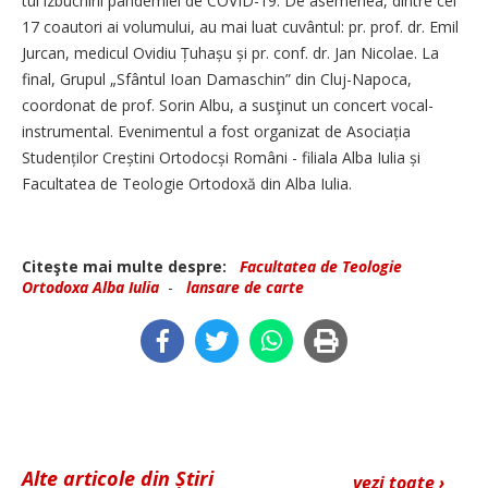
tul izbucnirii pandemiei de COVID-19. De asemenea, dintre cei
17 coautori ai volumului, au mai luat cuvântul: pr. prof. dr. Emil
Jurcan, medicul Ovidiu Țuhașu și pr. conf. dr. Jan Nicolae. La
final, Grupul „Sfântul Ioan Damaschin” din Cluj-Napoca,
coordonat de prof. Sorin Albu, a susţinut un concert vocal-
instrumental. Evenimentul a fost organizat de Asociația
Studenților Creștini Ortodocși Români - filiala Alba Iulia și
Facultatea de Teologie Ortodoxă din Alba Iulia.
Citeşte mai multe despre:
Facultatea de Teologie
Ortodoxa Alba Iulia
-
lansare de carte
Alte articole din Știri
vezi toate ›