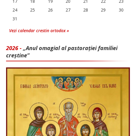
17
18
19
20
21
22
23
24
25
26
27
28
29
30
31
Vezi calendar crestin ortodox »
2026 -
„Anul omagial al pastorației familiei
creștine”