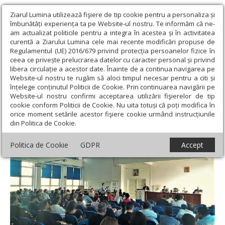
Ziarul Lumina utilizează fişiere de tip cookie pentru a personaliza și
îmbunătăți experiența ta pe Website-ul nostru. Te informăm că ne-
am actualizat politicile pentru a integra în acestea și în activitatea
curentă a Ziarului Lumina cele mai recente modificări propuse de
Regulamentul (UE) 2016/679 privind protecția persoanelor fizice în
ceea ce privește prelucrarea datelor cu caracter personal și privind
libera circulație a acestor date. Înainte de a continua navigarea pe
Website-ul nostru te rugăm să aloci timpul necesar pentru a citi și
Ziarul Lumina
›
Actualitate religioasă
›
Știri
›
Lansare de carte la
înțelege conținutul Politicii de Cookie. Prin continuarea navigării pe
Facultatea de Teologie Ortodoxă din Alba Iulia
Website-ul nostru confirmi acceptarea utilizării fişierelor de tip
cookie conform Politicii de Cookie. Nu uita totuși că poți modifica în
Lansare de carte la Facultatea de Teologie
orice moment setările acestor fişiere cookie urmând instrucțiunile
din Politica de Cookie.
Ortodoxă din Alba Iulia
Politica de Cookie
GDPR
Accept