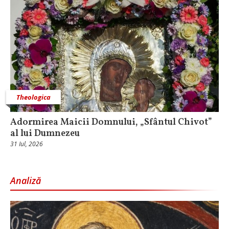
Theologica
Adormirea Maicii Domnului, „Sfântul Chivot”
al lui Dumnezeu
31 Iul, 2026
Analiză