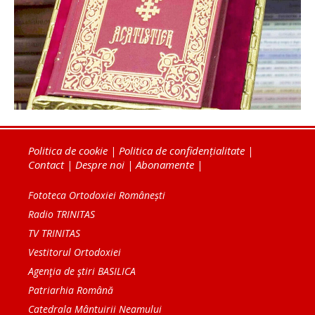
Politica de cookie
|
Politica de confidențialitate
|
Contact
|
Despre noi
|
Abonamente
|
Fototeca Ortodoxiei Românești
Radio TRINITAS
TV TRINITAS
Vestitorul Ortodoxiei
Agenţia de ştiri BASILICA
Patriarhia Română
Catedrala Mântuirii Neamului