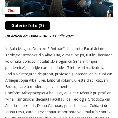
Știri
Galerie foto (3)
Un articol de:
Oana Rusu
-
11 Iulie 2021
În Aula Magna „Dumitru Stăniloae” din incinta Facultății de
Teologie Ortodoxă din Alba Iulia, a avut loc joi, 8 iulie, lansarea
volumului colectiv intitulat „Dialoguri cu Sens în timpuri
pandemice”, apariție care cuprinde 17 interviuri realizate la
Radio Reîntregirea de preoți, profesori și oameni de cultură din
Arhiepiscopia Alba Iuliei. Editorul volumului este diac. Răzvan
Brudiu, care a moderat şi evenimentul.
Conform Arhiepiscopiei Alba Iuliei, au luat cuvântul: pr. prof. dr.
Mihai Himcinschi, decanul Facul­tății de Teologie Ortodoxă din
Alba Iulia, prof. dr. Diana Câmpan, pr. lect. Lucian Colda și dr.
Ioana Ursu, care au eviden­ți­at importanța volumului în con­tex­