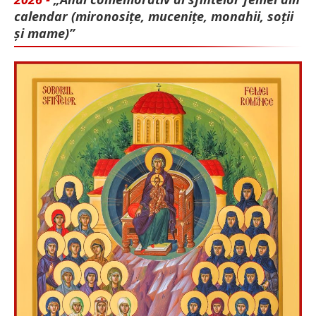
calendar (mironosițe, mu­cenițe, monahii, soții
și mame)”