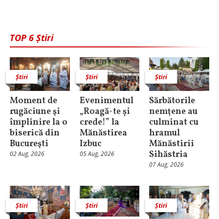
TOP 6 Știri
Știri
Știri
Știri
Moment de
Evenimentul
Sărbătorile
rugăciune şi
„Roagă-te și
nemţene au
împlinire la o
crede!” la
culminat cu
biserică din
Mănăstirea
hramul
Bucureşti
Izbuc
Mănăstirii
Sihăstria
02 Aug, 2026
05 Aug, 2026
07 Aug, 2026
Știri
Știri
Știri