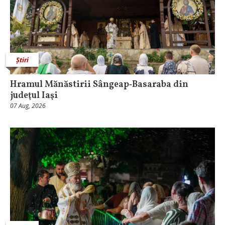
Știri
Hramul Mănăstirii Sângeap‑Basaraba din
judeţul Iaşi
07 Aug, 2026