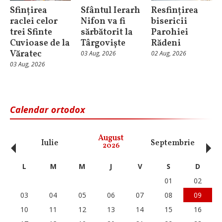
Sfințirea
Sfântul Ierarh
Resfințirea
raclei celor
Nifon va fi
bisericii
trei Sfinte
sărbătorit la
Parohiei
Cuvioase de la
Târgoviște
Rădeni
Văratec
03 Aug, 2026
02 Aug, 2026
03 Aug, 2026
Calendar ortodox
‹
›
August
Iulie
Septembrie
O
2026
L
M
M
J
V
S
D
01
02
03
04
05
06
07
08
09
10
11
12
13
14
15
16