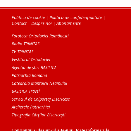
Politica de cookie
|
Politica de confidențialitate
|
Contact
|
Despre noi
|
Abonamente
|
Fototeca Ortodoxiei Românești
Radio TRINITAS
TV TRINITAS
Vestitorul Ortodoxiei
Agenţia de ştiri BASILICA
Patriarhia Română
Catedrala Mântuirii Neamului
BASILICA Travel
Serviciul de Colportaj Bisericesc
Atelierele Patriarhiei
Tipografia Cărţilor Bisericeşti
Conținutul și design-ul site-ului, toate informaţiile