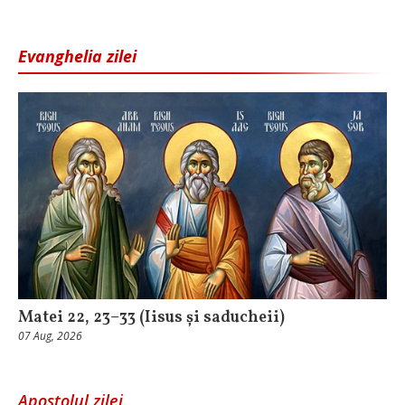
Evanghelia zilei
Matei 22, 23–33 (Iisus și saducheii)
07 Aug, 2026
Apostolul zilei