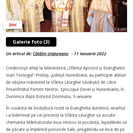
Știri
Galerie foto (3)
Un articol de:
Cătălin Ungureanu
-
11 Ianuarie 2022
Credincioşii aflaţi la Mănăstirea „Sfântul Apostol și Evanghelist
Ioan Teologul”-Prislop, judeţul Hunedoara, au participat alături
de obştea mănăstirii la Sfânta Liturghie săvârşită de către
Preasfințitul Părinte Nestor, Episcopul Devei și Hunedoarei, în
Duminica după Botezul Domnului, 9 ianuarie.
În cuvântul de învăță­tură rostit la Evanghelia duminicii, ierarhul
i-a îndemnat pe cei prezenți la Sfânta Liturghie să asculte
chemarea Mântuitorului Iisus Hristos la pocăință, lepădându-se
de păcate și împli­nind poruncile Sale, pregătindu-se încă de pe