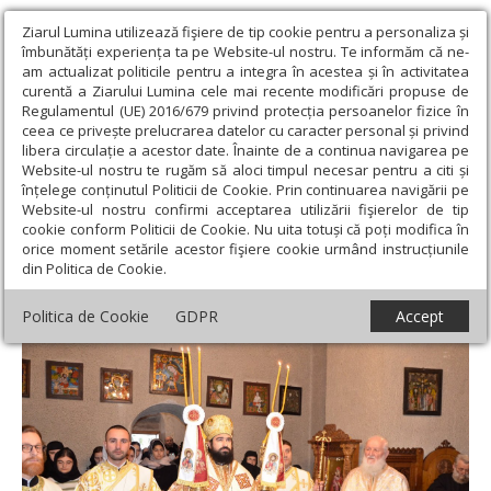
Ziarul Lumina utilizează fişiere de tip cookie pentru a personaliza și
îmbunătăți experiența ta pe Website-ul nostru. Te informăm că ne-
am actualizat politicile pentru a integra în acestea și în activitatea
curentă a Ziarului Lumina cele mai recente modificări propuse de
Regulamentul (UE) 2016/679 privind protecția persoanelor fizice în
ceea ce privește prelucrarea datelor cu caracter personal și privind
libera circulație a acestor date. Înainte de a continua navigarea pe
Website-ul nostru te rugăm să aloci timpul necesar pentru a citi și
Ziarul Lumina
›
Actualitate religioasă
›
Știri
›
Liturghie
înțelege conținutul Politicii de Cookie. Prin continuarea navigării pe
arhierească la Mănăstirea Prislop, Hunedoara
Website-ul nostru confirmi acceptarea utilizării fişierelor de tip
cookie conform Politicii de Cookie. Nu uita totuși că poți modifica în
Liturghie arhierească la Mănăstirea
orice moment setările acestor fişiere cookie urmând instrucțiunile
din Politica de Cookie.
Prislop, Hunedoara
Politica de Cookie
GDPR
Accept