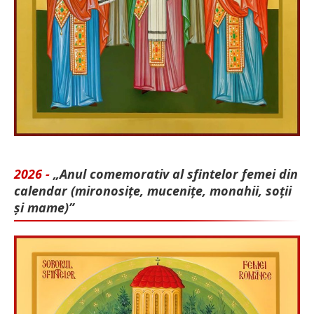
2026 -
„Anul comemorativ al sfintelor femei din
calendar (mironosițe, mu­cenițe, monahii, soții
și mame)”