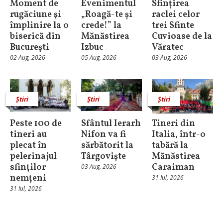
Moment de
Evenimentul
Sfințirea
rugăciune şi
„Roagă-te și
raclei celor
împlinire la o
crede!” la
trei Sfinte
biserică din
Mănăstirea
Cuvioase de la
Bucureşti
Izbuc
Văratec
02 Aug, 2026
05 Aug, 2026
03 Aug, 2026
Știri
Știri
Știri
Peste 100 de
Sfântul Ierarh
Tineri din
tineri au
Nifon va fi
Italia, într-o
plecat în
sărbătorit la
tabără la
pelerinajul
Târgoviște
Mănăstirea
sfinților
Caraiman
03 Aug, 2026
nemțeni
31 Iul, 2026
31 Iul, 2026