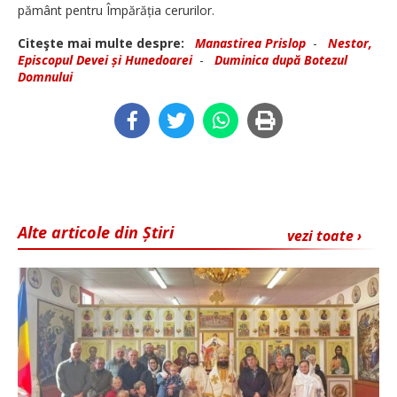
pământ pentru Împărăția cerurilor.
Citeşte mai multe despre:
Manastirea Prislop
-
Nestor,
Episcopul Devei și Hunedoarei
-
Duminica după Botezul
Domnului
Alte articole din Știri
vezi toate ›