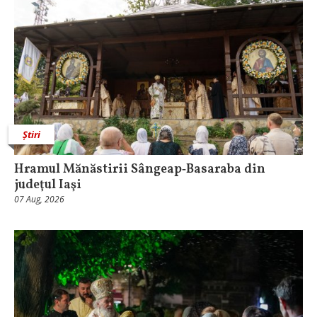
Știri
Hramul Mănăstirii Sângeap‑Basaraba din
judeţul Iaşi
07 Aug, 2026