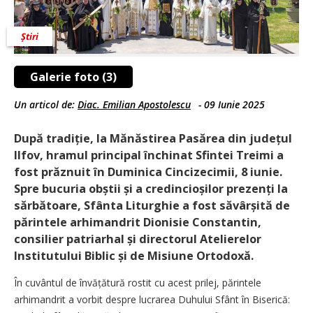
Știri
Galerie foto (3)
Un articol de:
Diac. Emilian Apostolescu
-
09 Iunie 2025
După tradiție, la Mănăstirea Pasărea din județul
Ilfov, hramul principal închinat Sfintei Treimi a
fost prăznuit în Duminica Cincizecimii, 8 iunie.
Spre bucuria obștii și a credin­cioșilor prezenți la
sărbătoare, Sfânta Liturghie a fost săvârșită de
părintele arhimandrit Dionisie Constantin,
consilier patriarhal și directorul Atelierelor
Institutului Biblic și de Misiune Ortodoxă.
În cuvântul de învățătură rostit cu acest prilej, părintele
arhimandrit a vorbit despre lucrarea Duhului Sfânt în Biserică: