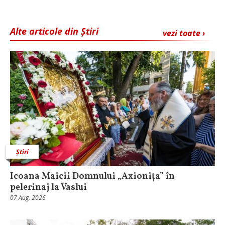
Alte articole din Știri
vezi toate ›
Știri
Icoana Maicii Domnului „Axionița” în
pelerinaj la Vaslui
07 Aug, 2026