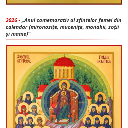
2026 -
„Anul comemorativ al sfintelor femei din
calendar (mironosițe, mu­cenițe, monahii, soții
și mame)”