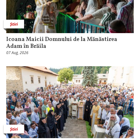
Știri
Icoana Maicii Domnului de la Mănăstirea
Adam în Brăila
07 Aug, 2026
Știri