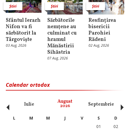
Știri
Știri
Știri
Sfântul Ierarh
Sărbătorile
Resfințirea
Nifon va fi
nemţene au
bisericii
sărbătorit la
culminat cu
Parohiei
Târgoviște
hramul
Rădeni
Mănăstirii
03 Aug, 2026
02 Aug, 2026
Sihăstria
07 Aug, 2026
Calendar ortodox
‹
›
August
Iulie
Septembrie
O
2026
L
M
M
J
V
S
D
01
02