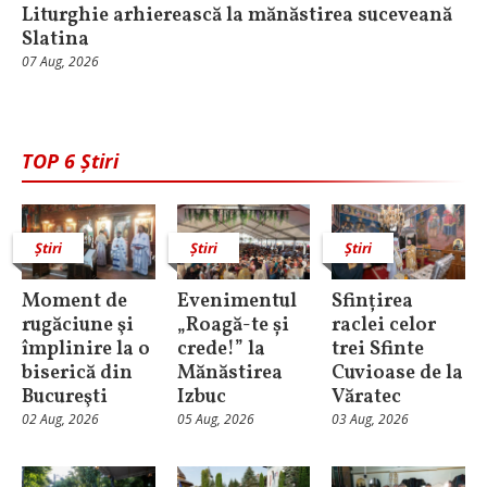
Liturghie arhierească la mănăstirea suceveană
Slatina
07 Aug, 2026
TOP 6 Știri
Știri
Știri
Știri
Moment de
Evenimentul
Sfințirea
rugăciune şi
„Roagă-te și
raclei celor
împlinire la o
crede!” la
trei Sfinte
biserică din
Mănăstirea
Cuvioase de la
Bucureşti
Izbuc
Văratec
02 Aug, 2026
05 Aug, 2026
03 Aug, 2026