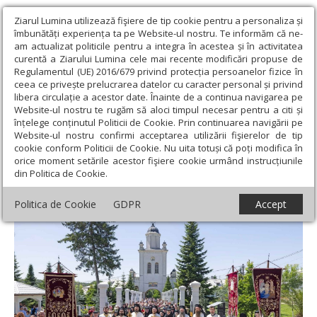
Ziarul Lumina utilizează fişiere de tip cookie pentru a personaliza și
îmbunătăți experiența ta pe Website-ul nostru. Te informăm că ne-
am actualizat politicile pentru a integra în acestea și în activitatea
curentă a Ziarului Lumina cele mai recente modificări propuse de
Regulamentul (UE) 2016/679 privind protecția persoanelor fizice în
ceea ce privește prelucrarea datelor cu caracter personal și privind
libera circulație a acestor date. Înainte de a continua navigarea pe
Website-ul nostru te rugăm să aloci timpul necesar pentru a citi și
Ziarul Lumina
›
Actualitate religioasă
›
Știri
›
Mănăstirea
înțelege conținutul Politicii de Cookie. Prin continuarea navigării pe
ilfoveană Pasărea, în zi de sărbătoare
Website-ul nostru confirmi acceptarea utilizării fişierelor de tip
cookie conform Politicii de Cookie. Nu uita totuși că poți modifica în
Mănăstirea ilfoveană Pasărea, în zi de
orice moment setările acestor fişiere cookie urmând instrucțiunile
din Politica de Cookie.
sărbătoare
Politica de Cookie
GDPR
Accept