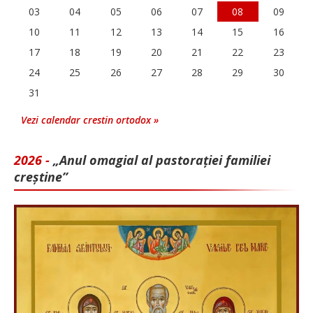
03
04
05
06
07
08
09
10
11
12
13
14
15
16
17
18
19
20
21
22
23
24
25
26
27
28
29
30
31
Vezi calendar crestin ortodox »
2026 -
„Anul omagial al pastorației familiei
creștine”