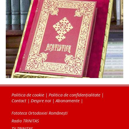
Politica de cookie
|
Politica de confidențialitate
|
Contact
|
Despre noi
|
Abonamente
|
Fototeca Ortodoxiei Românești
Radio TRINITAS
TV TRINITAS