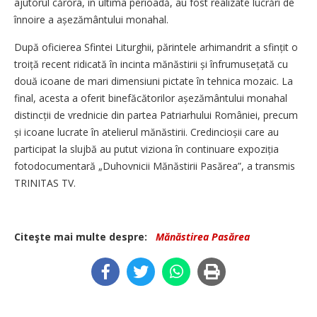
ajutorul cărora, în ultima perioadă, au fost realizate lucrări de
înnoire a așezământului monahal.
După oficierea Sfintei Liturghii, părintele arhimandrit a sfințit o
troiță recent ridicată în incinta mănăstirii și înfrumusețată cu
două icoane de mari dimensiuni pictate în tehnica mozaic. La
final, acesta a oferit binefăcătorilor așeză­mântului monahal
distincții de vrednicie din partea Patriarhului României, precum
și icoane lucrate în atelierul mănăstirii. Cre­dincioșii care au
participat la slujbă au putut viziona în continuare expoziția
fotodocumentară „Duhovnicii Mănăstirii Pasărea”, a transmis
TRINITAS TV.
Citeşte mai multe despre:
Mănăstirea Pasărea