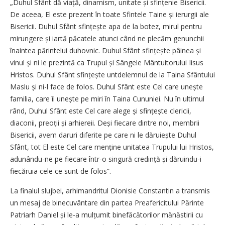
„Duhul Sfânt dă viață, dinamism, unitate și sfințenie Bisericii.
De aceea, El este prezent în toate Sfintele Taine și ierurgii ale
Bisericii. Duhul Sfânt sfințește apa de la botez, mirul pentru
mirungere și iartă păcatele atunci când ne plecăm genunchii
îna­intea părintelui duhovnic. Duhul Sfânt sfințește pâinea și
vinul și ni le prezintă ca Trupul și Sângele Mântuitorului Iisus
Hristos. Duhul Sfânt sfințește untdelemnul de la Taina Sfântului
Mas­lu și ni-l face de folos. Duhul Sfânt este Cel care unește
familia, care îi unește pe miri în Taina Cununiei. Nu în ultimul
rând, Duhul Sfânt este Cel care alege și sfințește clericii,
diaconii, preoții și arhiereii. Deși fiecare dintre noi, membrii
Bisericii, avem daruri diferite pe care ni le dăruiește Duhul
Sfânt, tot El este Cel care menține unitatea Trupului lui Hristos,
adunându-ne pe fiecare într-o singură credință și dăruindu-i
fiecăruia cele ce sunt de folos”.
La finalul slujbei, arhimandritul Dionisie Constantin a transmis
un mesaj de binecuvântare din partea Preafericitului Părinte
Patriarh Daniel și le-a mulțumit binefăcătorilor mănăstirii cu