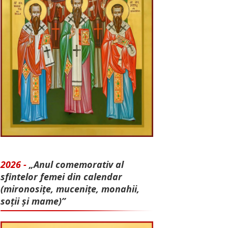
2026 -
„Anul comemorativ al
sfintelor femei din calendar
(mironosițe, mu­cenițe, monahii,
soții și mame)”