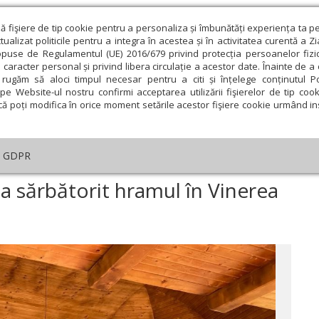
ză fişiere de tip cookie pentru a personaliza și îmbunătăți experiența ta p
alizat politicile pentru a integra în acestea și în activitatea curentă a Z
opuse de Regulamentul (UE) 2016/679 privind protecția persoanelor fizi
 caracter personal și privind libera circulație a acestor date. Înainte de 
eologie și spiritualitate
Educaţie și Cultură
Societate
rugăm să aloci timpul necesar pentru a citi și înțelege conținutul Pol
pe Website-ul nostru confirmi acceptarea utilizării fişierelor de tip cook
că poți modifica în orice moment setările acestor fişiere cookie urmând ins
An omagial
Comunicate de presă
Documentar
GDPR
năstirea Maglavit și-a sărbătorit hramul în Vinerea Luminată
a sărbătorit hramul în Vinerea
ie
Februarie
Martie
Aprilie
Mai
Iunie