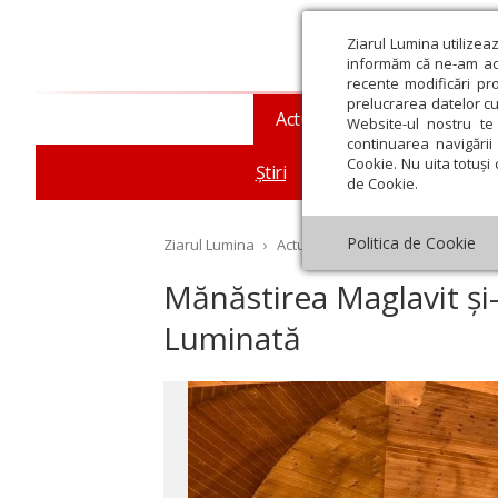
Ziarul Lumina utilizea
informăm că ne-am actu
recente modificări pr
prelucrarea datelor cu
Actualitate religioasă
T
Website-ul nostru te 
continuarea navigării 
Cookie. Nu uita totuși 
Știri
Mesaje și cuvântări
de Cookie.
Politica de Cookie
Ziarul Lumina
›
Actualitate religioasă
›
Știri
›
Mă
Mănăstirea Maglavit și-
Luminată
st
Septembrie
Octombrie
Noiembrie
Decembrie
Ianuar