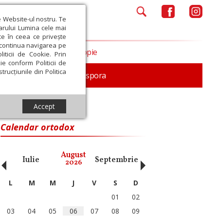
e Website-ul nostru. Te
iarului Lumina cele mai
ce în ceea ce privește
a continua navigarea pe
Opinii
Filantropie
iticii de Cookie. Prin
ie conform Politicii de
trucțiunile din Politica
In memoriam
Diaspora
Accept
Calendar ortodox
‹
›
August
Iulie
Septembrie
Octombrie
Noiembri
2026
L
M
M
J
V
S
D
01
02
03
04
05
06
07
08
09