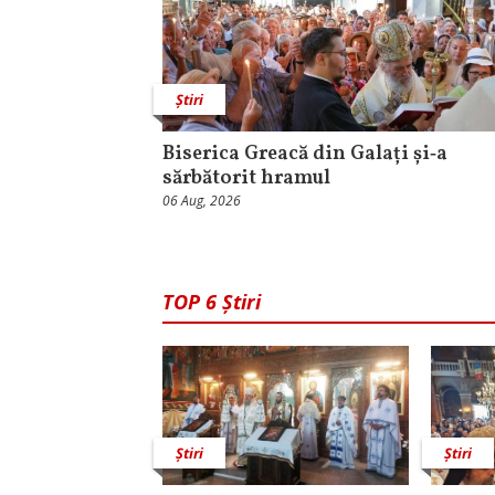
Știri
Biserica Greacă din Galați și‑a
sărbătorit hramul
06 Aug, 2026
TOP 6 Știri
Știri
Știri