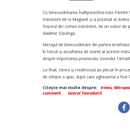
Cu binecuvântarea Înaltprea­sfinți­-tului Părinte I
mănăstirii de la Maglavit și-a prăznuit al doilea
foișorul din curtea mănăstirii, de un sobor de p
Vladimir Dărângă.
Mesajul de binecuvântare din partea ierarhului
în trecut și ascultarea de stareț al acestei mănăs
despre importanța praznicului Izvorului Tămădui
La final, clericii și credincioșii au plecat în p
de sfinţire a apei, după care agheasma a fost î
Citeşte mai multe despre:
Irineu, Mitropol
Luminată
-
Izvorul Tamaduirii