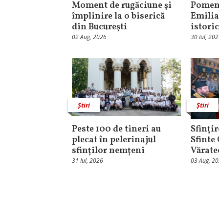
Moment de rugăciune şi
Pomeni
împlinire la o biserică
Emilia
din Bucureşti
istori
02 Aug, 2026
30 Iul, 20
Știri
Știri
Peste 100 de tineri au
Sfințir
plecat în pelerinajul
Sfinte
sfinților nemțeni
Vărate
31 Iul, 2026
03 Aug, 2