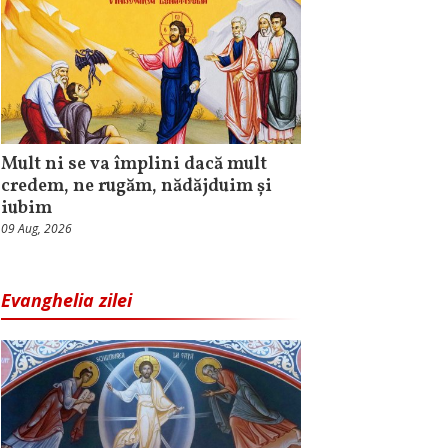
Mult ni se va împlini dacă mult
credem, ne rugăm, nădăjduim și
iubim
09 Aug, 2026
Evanghelia zilei