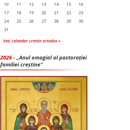
10
11
12
13
14
15
16
17
18
19
20
21
22
23
24
25
26
27
28
29
30
31
Vezi calendar crestin ortodox »
2026 -
„Anul omagial al pastorației
familiei creștine”