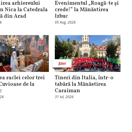
rea arhiereului
Evenimentul „Roagă-te și
n Nica la Catedrala
crede!” la Mănăstirea
că din Arad
Izbuc
26
05 Aug, 2026
Știri
ea raclei celor trei
Tineri din Italia, într-o
 Cuvioase de la
tabără la Mănăstirea
c
Caraiman
026
31 Iul, 2026