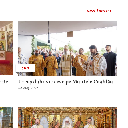
vezi toate ›
Știri
ific
Urcuş duhovnicesc pe Muntele Ceahlău
06 Aug, 2026