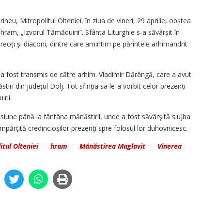
rineu, Mitropolitul Olteniei, în ziua de vineri, 29 aprilie, obștea
 hram, „Izvorul Tămăduirii”. Sfânta Liturghie s-a săvârșit în
reoți și diaconi, dintre care amintim pe părintele arhimandrit
 a fost transmis de către arhim. Vladimir Dărângă, care a avut
tiri din județul Dolj. Tot sfinția sa le-a vorbit celor prezenți
rii.
rocesiune până la fântâna mănăstirii, unde a fost săvârşită slujba
mpărţită credincioşilor prezenţi spre folosul lor duhovnicesc.
itul Olteniei
-
hram
-
Mănăstirea Maglavit
-
Vinerea