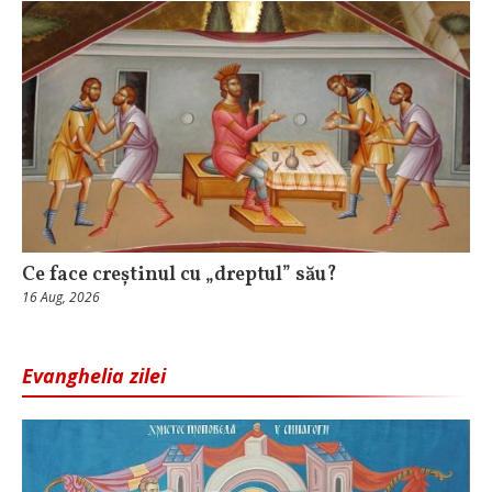
Ce face creștinul cu „dreptul” său?
16 Aug, 2026
Evanghelia zilei