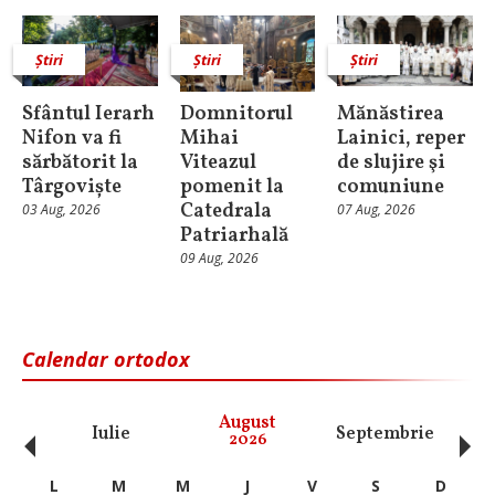
Știri
Știri
Știri
Sfântul Ierarh
Domnitorul
Mănăstirea
Nifon va fi
Mihai
Lainici, reper
sărbătorit la
Viteazul
de slujire şi
Târgoviște
pomenit la
comuniune
Catedrala
03 Aug, 2026
07 Aug, 2026
Patriarhală
09 Aug, 2026
Calendar ortodox
‹
›
August
Iulie
Septembrie
O
2026
L
M
M
J
V
S
D