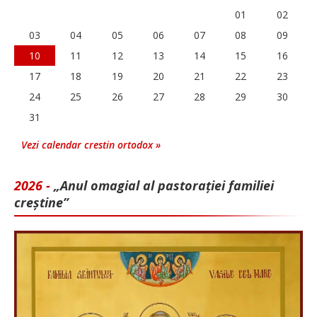
01
02
03
04
05
06
07
08
09
10
11
12
13
14
15
16
17
18
19
20
21
22
23
24
25
26
27
28
29
30
31
Vezi calendar crestin ortodox »
2026 -
„Anul omagial al pastorației familiei
creștine”