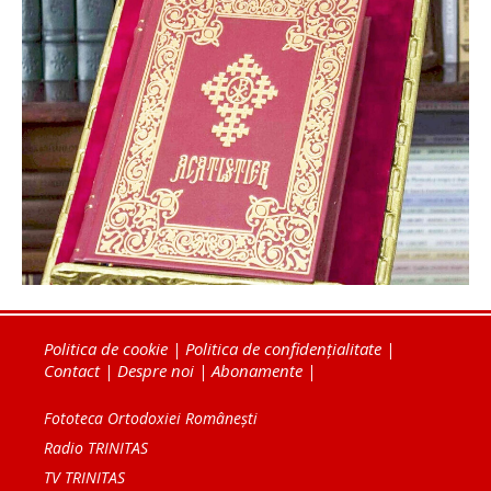
Politica de cookie
|
Politica de confidențialitate
|
Contact
|
Despre noi
|
Abonamente
|
Fototeca Ortodoxiei Românești
Radio TRINITAS
TV TRINITAS