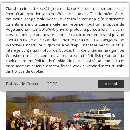
Ziarul Lumina utilizează fişiere de tip cookie pentru a personaliza și
îmbunătăți experiența ta pe Website-ul nostru. Te informăm că ne-
am actualizat politicile pentru a integra în acestea și în activitatea
curentă a Ziarului Lumina cele mai recente modificări propuse de
Regulamentul (UE) 2016/679 privind protecția persoanelor fizice în
ceea ce privește prelucrarea datelor cu caracter personal și privind
libera circulație a acestor date. Înainte de a continua navigarea pe
Website-ul nostru te rugăm să aloci timpul necesar pentru a citi și
Ziarul Lumina
›
Actualitate religioasă
›
Știri
›
„Marşul pentru
înțelege conținutul Politicii de Cookie. Prin continuarea navigării pe
viaţă” în Arhiepiscopia Dunării de Jos
Website-ul nostru confirmi acceptarea utilizării fişierelor de tip
cookie conform Politicii de Cookie. Nu uita totuși că poți modifica în
„Marşul pentru viaţă” în Arhiepiscopia
orice moment setările acestor fişiere cookie urmând instrucțiunile
din Politica de Cookie.
Dunării de Jos
Politica de Cookie
GDPR
Accept