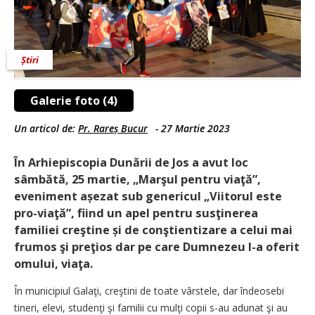
Știri
Galerie foto (4)
Un articol de:
Pr. Rareș Bucur
-
27 Martie 2023
În Arhiepiscopia Dunării de Jos a avut loc
sâmbătă, 25 martie, „Marşul pentru viaţă”,
eveniment așezat sub genericul „Viitorul este
pro-viaţă”, fiind un apel pentru susţinerea
familiei creştine și de conştientizare a celui mai
frumos şi preţios dar pe care Dumnezeu l-a oferit
omului, viaţa.
În municipiul Galaţi, creştini de toate vârstele, dar îndeosebi
tineri, elevi, studenţi şi familii cu mulţi copii s-au adunat şi au