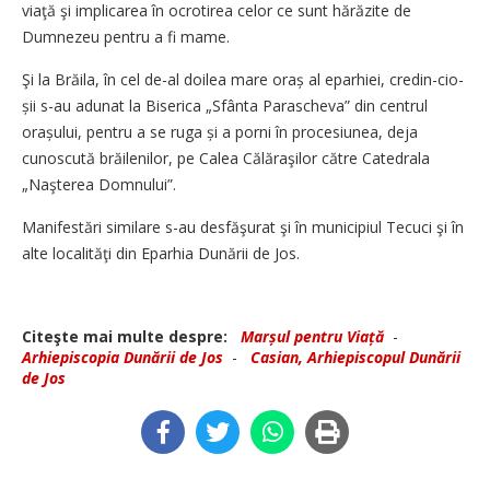
viaţă şi implicarea în ocrotirea celor ce sunt hărăzite de
Dumnezeu pentru a fi mame.
Şi la Brăila, în cel de-al doilea mare oraș al eparhiei, credin­-c­io­­
șii s-au adunat la Biserica „Sfânta Parascheva” din centrul
orașului, pentru a se ruga și a porni în procesiunea, deja
cunoscută brăilenilor, pe Calea Călăraşilor către Catedrala
„Naşterea Domnului”.
Manifestări similare s-au desfăşurat şi în municipiul Tecuci şi în
alte localităţi din Eparhia Dunării de Jos.
Citeşte mai multe despre:
Marșul pentru Viață
-
Arhiepiscopia Dunării de Jos
-
Casian, Arhiepiscopul Dunării
de Jos