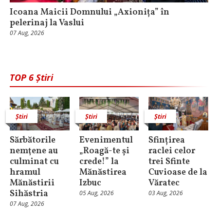
Icoana Maicii Domnului „Axionița” în
pelerinaj la Vaslui
07 Aug, 2026
TOP 6 Știri
Știri
Știri
Știri
Sărbătorile
Evenimentul
Sfințirea
nemţene au
„Roagă-te și
raclei celor
culminat cu
crede!” la
trei Sfinte
hramul
Mănăstirea
Cuvioase de la
Mănăstirii
Izbuc
Văratec
Sihăstria
05 Aug, 2026
03 Aug, 2026
07 Aug, 2026