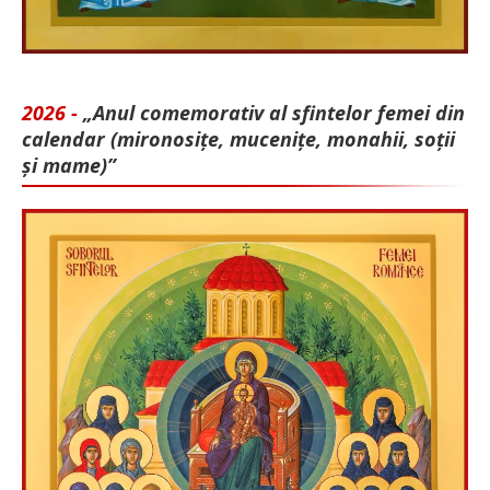
2026 -
„Anul comemorativ al sfintelor femei din
calendar (mironosițe, mu­cenițe, monahii, soții
și mame)”