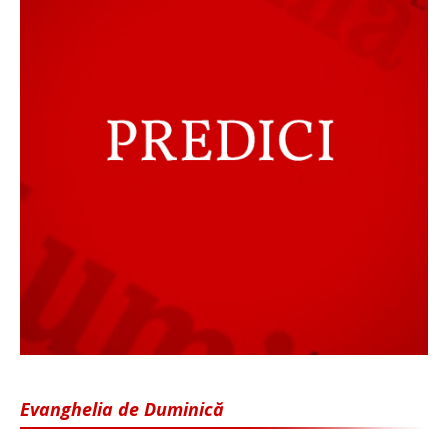
Evanghelia de Duminică