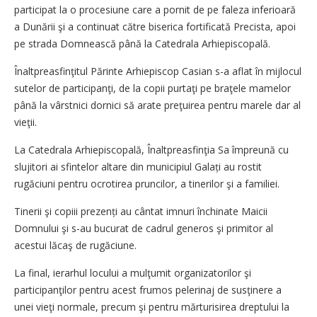
participat la o procesiune care a pornit de pe faleza inferioară
a Dunării şi a continuat către biserica fortificată Precista, apoi
pe strada Domnească până la Catedrala Arhi­episcopală.
Înaltpreasfinţitul Părinte Arhi­episcop Casian s-a aflat în mijlocul
sutelor de participanţi, de la copii purtaţi pe braţele mamelor
până la vârstnici dornici să arate preţuirea pentru marele dar al
vieţii.
La Catedrala Arhiepiscopală, Înaltpreasfinţia Sa împreună cu
slujitori ai sfintelor altare din municipiul Galați au rostit
rugăciuni pentru ocrotirea prun­cilor, a tinerilor şi a familiei.
Tinerii şi copiii prezenți au cântat imnuri închinate Maicii
Domnului şi s-au bucurat de cadrul generos şi primitor al
acestui lăcaş de rugăciune.
La final, ierarhul locului a mulţumit organizatorilor şi
participanţilor pentru acest frumos pelerinaj de susţinere a
unei vieţi normale, precum şi pentru mărturisirea dreptului la