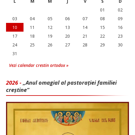
L
M
M
J
V
S
D
01
02
03
04
05
06
07
08
09
10
11
12
13
14
15
16
17
18
19
20
21
22
23
24
25
26
27
28
29
30
31
Vezi calendar crestin ortodox »
2026 -
„Anul omagial al pastorației familiei
creștine”