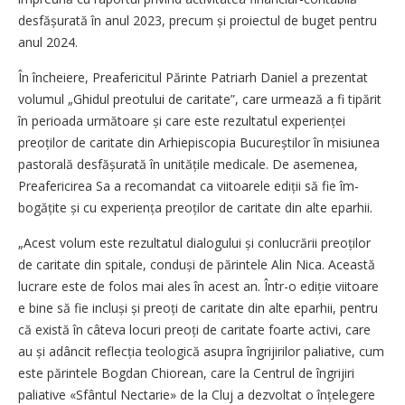
desfășu­rată în anul 2023, precum și proiectul de buget pentru
anul 2024.
În încheiere, Preafericitul Părinte Patriarh Daniel a prezentat
volumul „Ghidul preotului de caritate”, care urmează a fi tipărit
în perioada următoare și care este rezultatul experienței
preoților de caritate din Arhiepiscopia Bucureș­tilor în misiunea
pastorală desfășurată în unitățile medicale. De asemenea,
Preafericirea Sa a recomandat ca viitoarele ediții să fie îm­
bogățite și cu experiența preoților de caritate din alte eparhii.
„Acest volum este rezultatul dialogului și conlucrării preoților
de caritate din spitale, conduși de părintele Alin Nica. Această
lucrare este de folos mai ales în acest an. Într-o ediție viitoare
e bine să fie incluși și preoți de caritate din alte eparhii, pentru
că există în câteva locuri preoți de caritate foarte activi, care
au și adâncit reflecția teologică asupra îngrijirilor paliative, cum
este părintele Bogdan Chiorean, care la Centrul de îngrijiri
paliative «Sfântul Nectarie» de la Cluj a dezvoltat o înțelegere