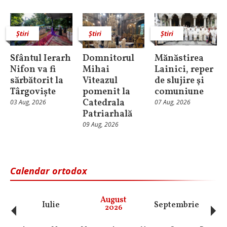
Știri
Știri
Știri
Sfântul Ierarh
Domnitorul
Mănăstirea
Nifon va fi
Mihai
Lainici, reper
sărbătorit la
Viteazul
de slujire şi
Târgoviște
pomenit la
comuniune
Catedrala
03 Aug, 2026
07 Aug, 2026
Patriarhală
09 Aug, 2026
Calendar ortodox
‹
›
August
Iulie
Septembrie
O
2026