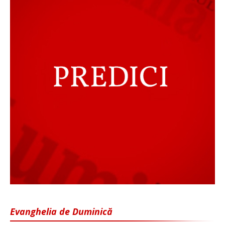
Evanghelia de Duminică