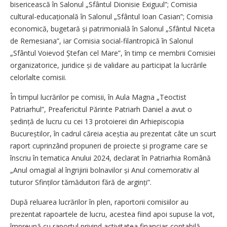
bisericească în Salonul „Sfântul Dionisie Exiguul”; Comisia
cultural-educațională în Salonul „Sfântul Ioan Casian”; Comisia
economică, bugetară și patrimonială în Salonul „Sfântul Niceta
de Remesiana”, iar Comisia social-filantropică în Salonul
„Sfântul Voievod Ștefan cel Mare”, în timp ce membrii Comisiei
organizatorice, juridice și de validare au participat la lucrările
celorlalte comisii.
În timpul lucrărilor pe comisii, în Aula Magna „Teoctist
Patriarhul”, Preafericitul Părinte Patriarh Daniel a avut o
ședință de lucru cu cei 13 protoierei din Arhiepiscopia
Bucureștilor, în cadrul căreia aceștia au prezentat câte un scurt
raport cuprinzând propuneri de proiecte și programe care se
înscriu în tematica Anului 2024, declarat în Patriarhia Română
„Anul omagial al îngrijirii bolnavilor și Anul comemorativ al
tuturor Sfinților tămăduitori fără de arginți”.
După reluarea lucrărilor în plen, raportorii comisiilor au
prezentat rapoartele de lucru, acestea fiind apoi supuse la vot,
împreună cu raportul privind activitatea financiar-contabilă