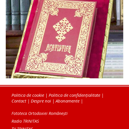
Politica de cookie
|
Politica de confidențialitate
|
Contact
|
Despre noi
|
Abonamente
|
Fototeca Ortodoxiei Românești
Radio TRINITAS
TV TRINITAS