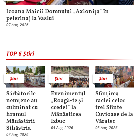
Icoana Maicii Domnului „Axionița” în
pelerinaj la Vaslui
07 Aug, 2026
TOP 6 Știri
Știri
Știri
Știri
Sărbătorile
Evenimentul
Sfințirea
nemţene au
„Roagă-te și
raclei celor
culminat cu
crede!” la
trei Sfinte
hramul
Mănăstirea
Cuvioase de la
Mănăstirii
Izbuc
Văratec
Sihăstria
05 Aug, 2026
03 Aug, 2026
07 Aug, 2026