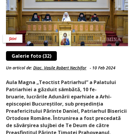
Știri
Galerie foto (32)
Un articol de:
Diac. Vasile Robert Nechifor
-
10 Feb 2024
Aula Magna „Teoctist Patriarhul” a Palatului
Patriarhiei a găzduit sâmbătă, 10 fe­
bruarie, lucrările Adunării eparhiale a Arhi­
episcopiei Bucureștilor, sub președinția
Preafericitului Părinte Daniel, Patriarhul Bisericii
Ortodoxe Române. Întrunirea a fost precedată
de săvârșirea slujbei de ­Te Deum de către
Preasfințitul Părinte ­Timotei Prahoveanul,