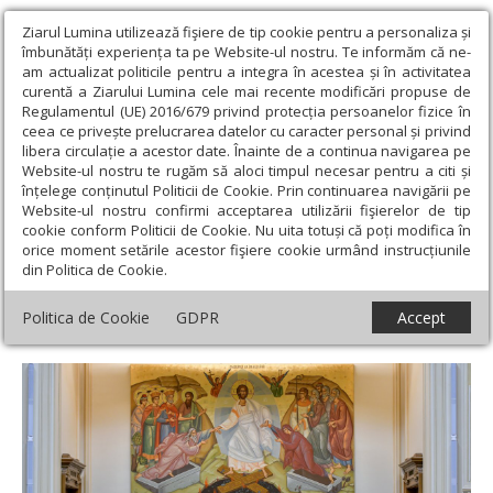
Ziarul Lumina utilizează fişiere de tip cookie pentru a personaliza și
îmbunătăți experiența ta pe Website-ul nostru. Te informăm că ne-
am actualizat politicile pentru a integra în acestea și în activitatea
curentă a Ziarului Lumina cele mai recente modificări propuse de
Regulamentul (UE) 2016/679 privind protecția persoanelor fizice în
ceea ce privește prelucrarea datelor cu caracter personal și privind
libera circulație a acestor date. Înainte de a continua navigarea pe
Website-ul nostru te rugăm să aloci timpul necesar pentru a citi și
Ziarul Lumina
›
Actualitate religioasă
›
Știri
›
Membrii Adunării
înțelege conținutul Politicii de Cookie. Prin continuarea navigării pe
eparhiale a Arhiepiscopiei Bucureștilor reuniți în ședință anuală de
Website-ul nostru confirmi acceptarea utilizării fişierelor de tip
lucru
cookie conform Politicii de Cookie. Nu uita totuși că poți modifica în
orice moment setările acestor fişiere cookie urmând instrucțiunile
Membrii Adunării eparhiale a
din Politica de Cookie.
Arhiepiscopiei Bucureștilor reuniți în
Politica de Cookie
GDPR
Accept
ședință anuală de lucru