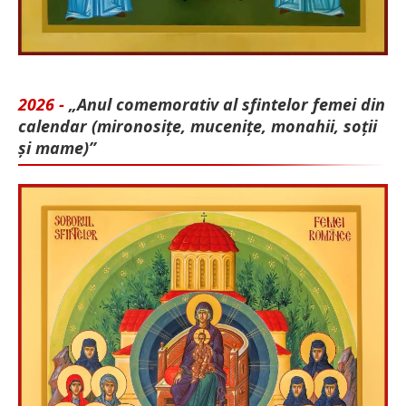
2026 -
„Anul comemorativ al sfintelor femei din
calendar (mironosițe, mu­cenițe, monahii, soții
și mame)”