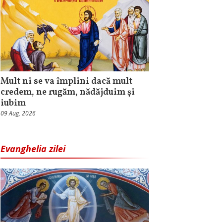
Mult ni se va împlini dacă mult
credem, ne rugăm, nădăjduim și
iubim
09 Aug, 2026
Evanghelia zilei