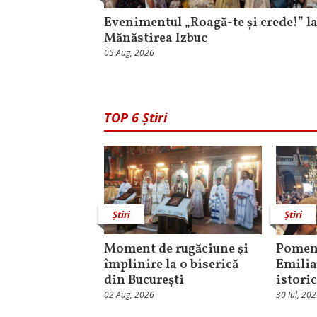
Evenimentul „Roagă-te și crede!” l
Mănăstirea Izbuc
05 Aug, 2026
TOP 6 Știri
Știri
Știri
Moment de rugăciune şi
Pomeni
împlinire la o biserică
Emilia
din Bucureşti
istori
02 Aug, 2026
30 Iul, 20