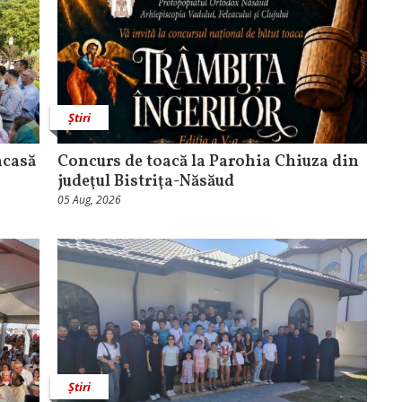
Știri
acasă
​Concurs de toacă la Parohia Chiuza din
judeţul Bistriţa-Năsăud
05 Aug, 2026
Știri