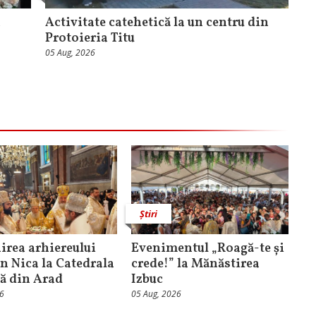
a
Activitate catehetică la un centru din
Protoieria Titu
05 Aug, 2026
Știri
rea arhiereului
Evenimentul „Roagă-te și
n Nica la Catedrala
crede!” la Mănăstirea
că din Arad
Izbuc
26
05 Aug, 2026