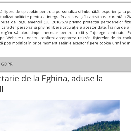
ză fişiere de tip cookie pentru a personaliza și îmbunătăți experiența ta p
alizat politicile pentru a integra în acestea și în activitatea curentă a Z
opuse de Regulamentul (UE) 2016/679 privind protecția persoanelor fizi
 caracter personal și privind libera circulație a acestor date. Înainte de 
eologie și spiritualitate
Educaţie și Cultură
Societate
rugăm să aloci timpul necesar pentru a citi și înțelege conținutul Pol
pe Website-ul nostru confirmi acceptarea utilizării fişierelor de tip cook
că poți modifica în orice moment setările acestor fişiere cookie urmând ins
An omagial
Comunicate de presă
Documentar
GDPR
aștele Sfântului Nectarie de la Eghina, aduse la hramul Parohiei Straja II
arie de la Eghina, aduse la
II
ie
Februarie
Martie
Aprilie
Mai
Iunie