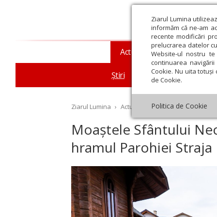
Ziarul Lumina utilizea
informăm că ne-am actu
recente modificări pr
prelucrarea datelor cu
Actualitate religioasă
T
Website-ul nostru te 
continuarea navigării 
Cookie. Nu uita totuși 
Știri
Mesaje și cuvântări
de Cookie.
Politica de Cookie
Ziarul Lumina
›
Actualitate religioasă
›
Știri
›
Mo
Moaștele Sfântului Nect
hramul Parohiei Straja 
st
Septembrie
Octombrie
Noiembrie
Decembrie
Ianuar