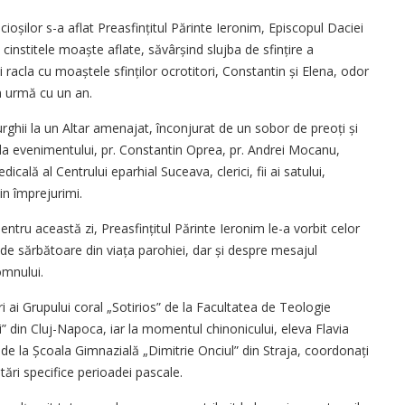
cioșilor s-a aflat Preasfințitul Părinte Ieronim, Episcopul Daciei
 cinstitele moaște aflate, săvârșind slujba de sfințire a
 racla cu moaștele sfinților ocrotitori, Constantin și Elena, odor
în urmă cu un an.
urghii la un Altar amenajat, înconjurat de un sobor de preoți și
zda evenimentului, pr. Constantin Oprea, pr. Andrei Mocanu,
icală al Centrului eparhial Suceava, clerici, fii ai satului,
din împrejurimi.
pentru această zi, Preasfințitul Părinte Ieronim le-a vorbit celor
e sărbătoare din viața parohiei, dar și despre mesajul
omnului.
i ai Grupului coral „Sotirios” de la Facultatea de Teologie
” din Cluj-Napoca, iar la momentul chinonicului, eleva Flavia
 A, de la Școala Gimnazială „Dimitrie Onciul” din Straja, coordonați
tări specifice perioadei pascale.