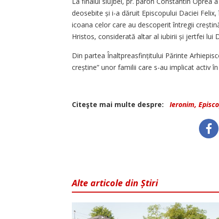
La finalul slujbei, pr. paroh Constantin Oprea a
deosebite și i-a dăruit Episcopului Daciei Felix
icoana celor care au descoperit întregii creștin
Hristos, considerată altar al iubirii și jertfei l
Din partea Înaltpreasfințitului Părinte Arhi­epis
creștine” unor familii care s-au implicat activ în
Citeşte mai multe despre:
Ieronim, Episco
Alte articole din Știri