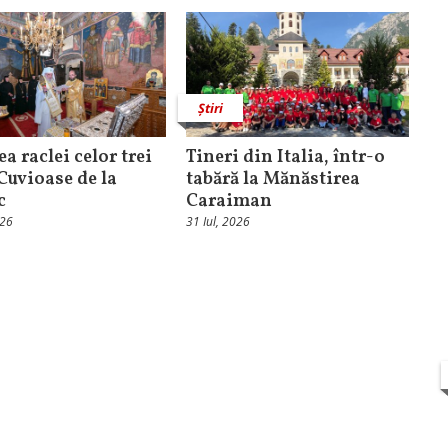
Știri
ea raclei celor trei
Tineri din Italia, într-o
 Cuvioase de la
tabără la Mănăstirea
c
Caraiman
026
31 Iul, 2026