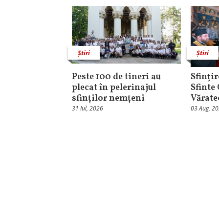
Știri
Știri
Peste 100 de tineri au
Sfințir
plecat în pelerinajul
Sfinte
sfinților nemțeni
Vărate
31 Iul, 2026
03 Aug, 2