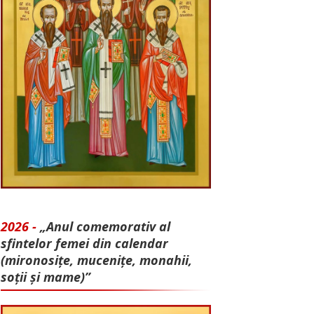
2026 -
„Anul comemorativ al
sfintelor femei din calendar
(mironosițe, mu­cenițe, monahii,
soții și mame)”