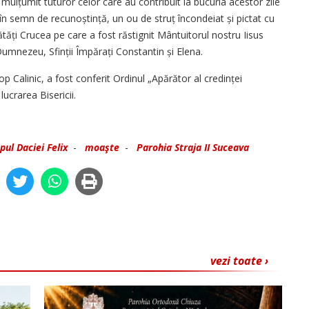
 mulțumit tuturor celor care au contribuit la bucuria acestor zile
, în semn de recunoștință, un ou de struț încondeiat și pictat cu
ătăți Crucea pe care a fost răstignit Mântuitorul nostru Iisus
ui Dumnezeu, Sfinții Împărați Constantin și Elena.
cop Calinic, a fost conferit Ordinul „Apărător al credinței
 lucrarea Bisericii.
pul Daciei Felix
-
moaşte
-
Parohia Straja II Suceava
vezi toate ›