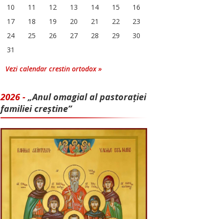
10
11
12
13
14
15
16
17
18
19
20
21
22
23
24
25
26
27
28
29
30
31
Vezi calendar crestin ortodox »
2026 -
„Anul omagial al pastorației
familiei creștine”