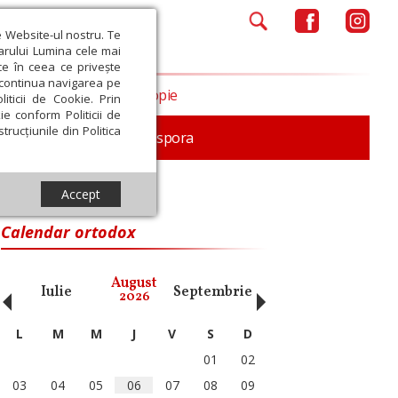
e Website-ul nostru. Te
iarului Lumina cele mai
ce în ceea ce privește
a continua navigarea pe
Opinii
Filantropie
iticii de Cookie. Prin
ie conform Politicii de
trucțiunile din Politica
In memoriam
Diaspora
Accept
Calendar ortodox
‹
›
August
Iulie
Septembrie
Octombrie
Noiembri
2026
L
M
M
J
V
S
D
01
02
03
04
05
06
07
08
09