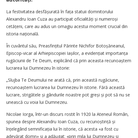
La festivitatea desfășurată în fața statuii domnitorului
Alexandru Ioan Cuza au participat oficialități și numeroși
cetățeni, care au adus un omagiu acestui moment crucial din
istoria națională.
În cuvântul său, Preasfințitul Părinte Nichifor Botoșăneanul,
Episcop‑vicar al Arhiepiscopiei Iașilor, a evidențiat importanța
rugăciunii de Te Deum, explicând că prin aceasta recunoaștem
lucrarea lui Dumnezeu în istorie:
„Slujba Te Deumului ne arată că, prin această rugăciune,
recunoaștem lucrarea lui Dumnezeu în istorie. Fără această
lucrare, strigătele și gândurile noastre pot greși și pot să nu se
unească cu voia lui Dumnezeu.
Nicolae Iorga, într‑un discurs rostit în 1920 la Ateneul Român,
spunea despre Alexandru Ioan Cuza, cu recunoștință și
înțelegând semnificația lui în istorie, că acesta «a fost cu
adevărat domn» și a adăugat: «prin mila lui Dumnezeu și