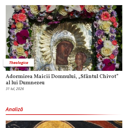
Theologica
Adormirea Maicii Domnului, „Sfântul Chivot”
al lui Dumnezeu
31 Iul, 2026
Analiză