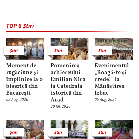
TOP 6 Știri
Știri
Știri
Știri
Moment de
Pomenirea
Evenimentul
rugăciune şi
arhiereului
„Roagă-te și
împlinire la o
Emilian Nica
crede!” la
biserică din
la Catedrala
Mănăstirea
Bucureşti
istorică din
Izbuc
Arad
02 Aug, 2026
05 Aug, 2026
30 Iul, 2026
Știri
Știri
Știri