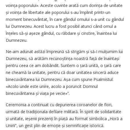
voința poporului». Aceste cuvinte arată cum dorința de unitate
și voința de libertate ale poporului s‑au împlinit printr‑un
moment binecuvântat, în care gândul omului s‑a unit cu gândul
lui Dumnezeu. Acest lucru a fost posibil atunci când omul a
înțeles să‑și așeze gândul, cu răbdare și cinstire, înaintea lui
Dumnezeu.
Ne‑am adunat astăzi împreună să strigăm și să‑I mulțumim lui
Dumnezeu, să arătăm recunoștința noastră față de înaintași
pentru ceea ce am dobândit. Suntem o țară unită, o țară care
ne cheamă la unitate, pentru că doar unitatea sinceră aduce
binecuvântarea lui Dumnezeu. Așa cum spune Psalmistul:
«Acolo unde este unire, acolo a poruncit Domnul
binecuvântarea și viața pe vecie»”.
Ceremonia a continuat cu depunerea coroanelor de flori,
urmată de tradiționala defilare militară. În spirit de solidaritate
și unitate, ieșenii prezenți în piață au format simbolica „Horă a
Unirii”, un gest plin de emoție și semnificație istorică.