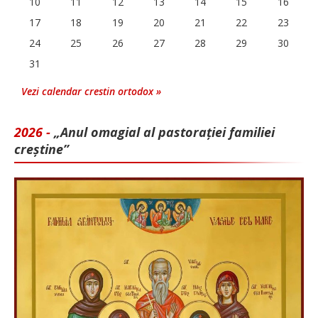
10
11
12
13
14
15
16
17
18
19
20
21
22
23
24
25
26
27
28
29
30
31
Vezi calendar crestin ortodox »
2026 -
„Anul omagial al pastorației familiei
creștine”