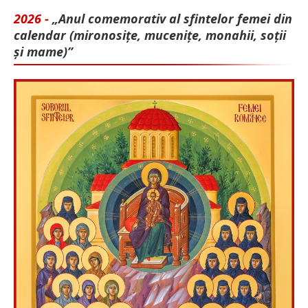
2026 -
„Anul comemorativ al sfintelor femei din
calendar (mironosițe, mu­cenițe, monahii, soții
și mame)”