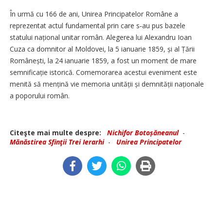
În urmă cu 166 de ani, Unirea Principatelor Române a
reprezentat actul fundamental prin care s‑au pus bazele
statului național unitar român. Alegerea lui Alexandru Ioan
Cuza ca domnitor al Moldovei, la 5 ianuarie 1859, și al Țării
Românești, la 24 ianuarie 1859, a fost un moment de mare
semnificație istorică. Comemorarea acestui eveniment este
menită să mențină vie memoria unității și demnității naționale
a poporului român.
Citeşte mai multe despre:
Nichifor Botoșăneanul
-
Mănăstirea Sfinţii Trei Ierarhi
-
Unirea Principatelor