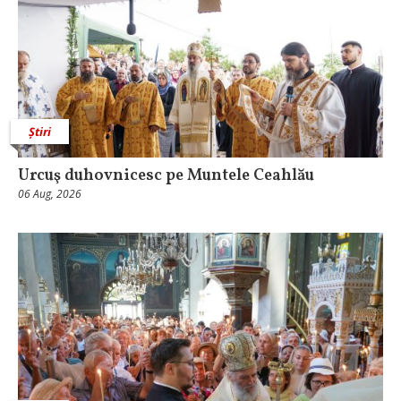
Știri
Urcuş duhovnicesc pe Muntele Ceahlău
06 Aug, 2026