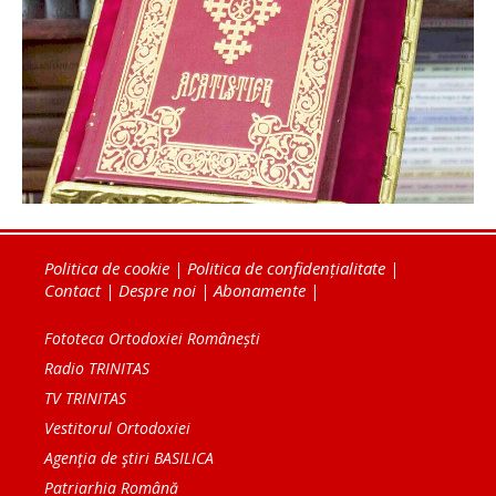
Politica de cookie
|
Politica de confidențialitate
|
Contact
|
Despre noi
|
Abonamente
|
Fototeca Ortodoxiei Românești
Radio TRINITAS
TV TRINITAS
Vestitorul Ortodoxiei
Agenţia de ştiri BASILICA
Patriarhia Română