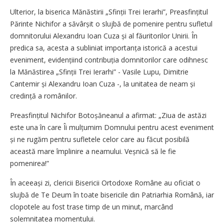
Ulterior, la biserica Mănăstirii „Sfinții Trei Ierarhi”, Preasfințitul
Părinte Nichifor a săvârșit o slujbă de pomenire pentru sufletul
domnitorului Alexandru Ioan Cuza și al făuritorilor Unirii. În
predica sa, acesta a subliniat importanța istorică a acestui
eveniment, evidențiind contribuția domnitorilor care odihnesc
la Mănăstirea „Sfinții Trei Ierarhi” - Vasile Lupu, Dimitrie
Cantemir și Alexandru Ioan Cuza -, la unitatea de neam și
credință a românilor.
Preasfințitul Nichifor Botoșăneanul a afirmat: „Ziua de astăzi
este una în care Îi mulțumim Domnului pentru acest eveniment
și ne rugăm pentru sufletele celor care au făcut posibilă
această mare împlinire a neamului. Veșnică să le fie
pomenirea!”
În aceeași zi, clericii Bisericii Ortodoxe Române au oficiat o
slujbă de Te Deum în toate bisericile din Patriarhia Română, iar
clopotele au fost trase timp de un minut, marcând
solemnitatea momentului.