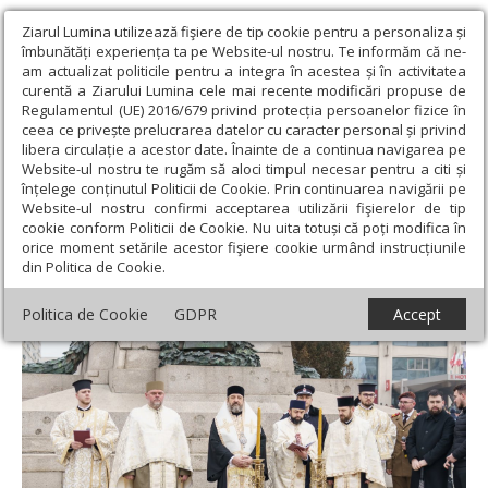
Ziarul Lumina utilizează fişiere de tip cookie pentru a personaliza și
îmbunătăți experiența ta pe Website-ul nostru. Te informăm că ne-
am actualizat politicile pentru a integra în acestea și în activitatea
curentă a Ziarului Lumina cele mai recente modificări propuse de
Regulamentul (UE) 2016/679 privind protecția persoanelor fizice în
ceea ce privește prelucrarea datelor cu caracter personal și privind
libera circulație a acestor date. Înainte de a continua navigarea pe
Website-ul nostru te rugăm să aloci timpul necesar pentru a citi și
Ziarul Lumina
›
Actualitate religioasă
›
Știri
›
Momentul istoric
înțelege conținutul Politicii de Cookie. Prin continuarea navigării pe
de la 24 ianuarie 1859 sărbătorit cu bucurie la Iași
Website-ul nostru confirmi acceptarea utilizării fişierelor de tip
cookie conform Politicii de Cookie. Nu uita totuși că poți modifica în
Momentul istoric de la 24 ianuarie 1859
orice moment setările acestor fişiere cookie urmând instrucțiunile
din Politica de Cookie.
sărbătorit cu bucurie la Iași
Politica de Cookie
GDPR
Accept