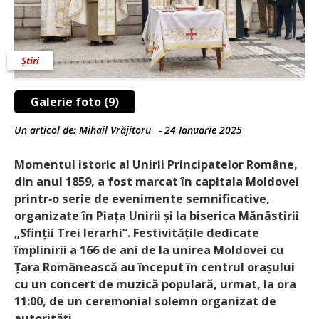
Știri
Galerie foto (9)
Un articol de:
Mihail Vrăjitoru
-
24 Ianuarie 2025
Momentul istoric al Unirii Principatelor Române,
din anul 1859, a fost marcat în capitala Moldovei
printr‑o serie de evenimente semnificative,
organizate în Piața Unirii și la biserica Mănăstirii
„Sfinții Trei Ierarhi”. Festivitățile dedicate
împlinirii a 166 de ani de la unirea Moldovei cu
Țara Românească au început în centrul orașului
cu un concert de muzică populară, urmat, la ora
11:00, de un ceremonial solemn organizat de
autorități.