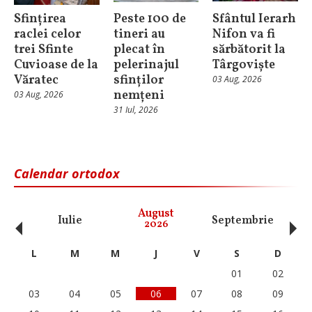
Sfințirea
Peste 100 de
Sfântul Ierarh
raclei celor
tineri au
Nifon va fi
trei Sfinte
plecat în
sărbătorit la
Cuvioase de la
pelerinajul
Târgoviște
Văratec
sfinților
03 Aug, 2026
nemțeni
03 Aug, 2026
31 Iul, 2026
Calendar ortodox
‹
›
August
Iulie
Septembrie
O
2026
L
M
M
J
V
S
D
01
02
03
04
05
06
07
08
09