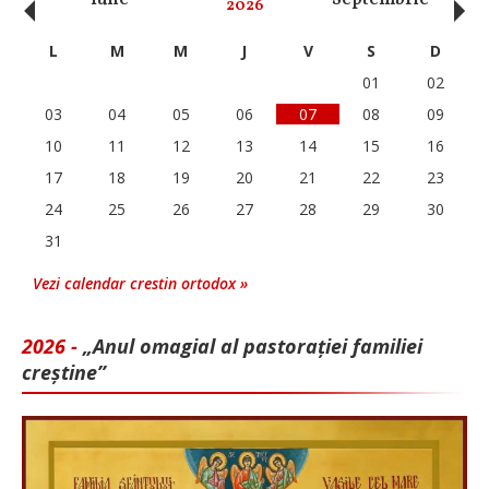
‹
›
2026
L
M
M
J
V
S
D
01
02
03
04
05
06
07
08
09
10
11
12
13
14
15
16
17
18
19
20
21
22
23
24
25
26
27
28
29
30
31
Vezi calendar crestin ortodox »
2026 -
„Anul omagial al pastorației familiei
creștine”