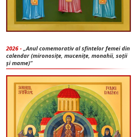
2026 -
„Anul comemorativ al sfintelor femei din
calendar (mironosițe, mu­cenițe, monahii, soții
și mame)”