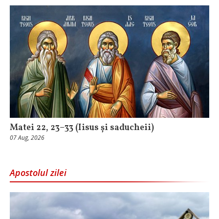
Matei 22, 23–33 (Iisus și saducheii)
07 Aug, 2026
Apostolul zilei