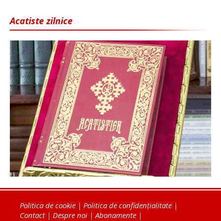
Acatiste zilnice
Politica de cookie
|
Politica de confidențialitate
|
Contact
|
Despre noi
|
Abonamente
|