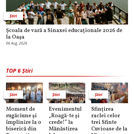
Știri
Școala de vară a Sinaxei educaționale 2026 de
la Oaşa
06 Aug, 2026
TOP 6 Știri
Știri
Știri
Știri
Moment de
Evenimentul
Sfințirea
rugăciune şi
„Roagă-te și
raclei celor
împlinire la o
crede!” la
trei Sfinte
biserică din
Mănăstirea
Cuvioase de la