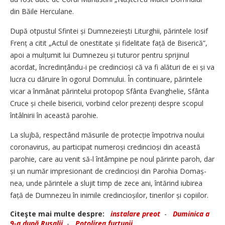
din Băile Herculane.
După otpustul Sfintei și Dumne­ze­iești Liturghii, părintele Iosif
Frenț a citit „Actul de onestitate și fidelitate față de Biserică”,
apoi a mulțumit lui Dumnezeu și tuturor pentru sprijinul
acordat, încredințându-i pe credincioși că va fi alături de ei și va
lucra cu dăruire în ogorul Domnului. În continuare, părintele
vicar a înmânat părintelui protopop Sfânta Evanghelie, Sfânta
Cruce și cheile bisericii, vorbind celor prezenți despre scopul
întâlnirii în această parohie.
La slujbă, respectând măsurile de protecție împotriva noului
coronavirus, au participat numeroși credin­cioși din această
parohie, care au venit să-l întâmpine pe noul părinte paroh, dar
și un număr impre­sio­nant de credincioși din Parohia Domaș­
nea, unde părintele a slujit timp de zece ani, întărind iubirea
față de Dumnezeu în inimile credin­cioșilor, tinerilor și copiilor.
Citeşte mai multe despre:
instalare preot
-
Duminica a
9-a după Rusalii
-
Potolirea furtunii