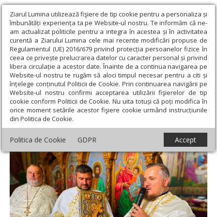
Ziarul Lumina utilizează fişiere de tip cookie pentru a personaliza și
îmbunătăți experiența ta pe Website-ul nostru. Te informăm că ne-
am actualizat politicile pentru a integra în acestea și în activitatea
curentă a Ziarului Lumina cele mai recente modificări propuse de
Regulamentul (UE) 2016/679 privind protecția persoanelor fizice în
ceea ce privește prelucrarea datelor cu caracter personal și privind
libera circulație a acestor date. Înainte de a continua navigarea pe
Website-ul nostru te rugăm să aloci timpul necesar pentru a citi și
Ziarul Lumina
›
Actualitate religioasă
›
Știri
›
Nou preot paroh la
înțelege conținutul Politicii de Cookie. Prin continuarea navigării pe
o biserică istorică din Băile Herculane
Website-ul nostru confirmi acceptarea utilizării fişierelor de tip
cookie conform Politicii de Cookie. Nu uita totuși că poți modifica în
Nou preot paroh la o biserică istorică din
orice moment setările acestor fişiere cookie urmând instrucțiunile
din Politica de Cookie.
Băile Herculane
Politica de Cookie
GDPR
Accept