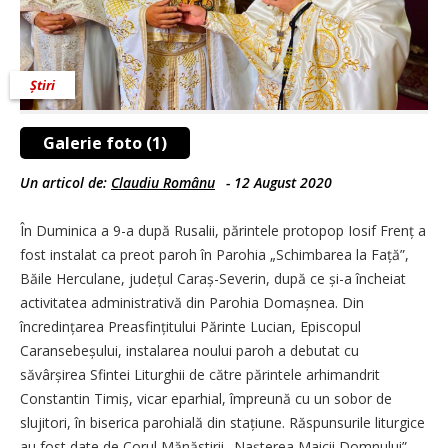
Știri
Galerie foto (1)
Un articol de:
Claudiu Românu
-
12 August 2020
În Duminica a 9-a după Rusalii, părintele protopop Iosif Frenț a
fost instalat ca preot paroh în Parohia „Schimbarea la Față”,
Băile Herculane, județul Caraș-Severin, după ce și-a încheiat
activitatea administrativă din Parohia Domașnea. Din
încredințarea Preasfințitului Părinte Lucian, Episcopul
Caransebeșului, instalarea noului paroh a debutat cu
săvârșirea Sfintei Liturghii de către părintele arhimandrit
Constantin Timiș, vicar eparhial, împreună cu un sobor de
slujitori, în biserica parohială din stațiune. Răspunsurile liturgice
au fost date de Corul Mănăstirii „Nașterea Maicii Domnului”