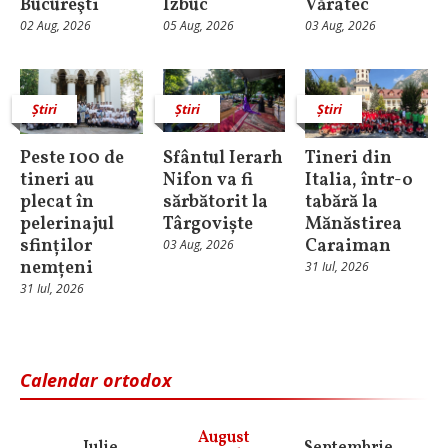
Bucureşti
Izbuc
Văratec
02 Aug, 2026
05 Aug, 2026
03 Aug, 2026
Știri
Știri
Știri
Peste 100 de
Sfântul Ierarh
Tineri din
tineri au
Nifon va fi
Italia, într-o
plecat în
sărbătorit la
tabără la
pelerinajul
Târgoviște
Mănăstirea
sfinților
Caraiman
03 Aug, 2026
nemțeni
31 Iul, 2026
31 Iul, 2026
Calendar ortodox
August
Iulie
Septembrie
O