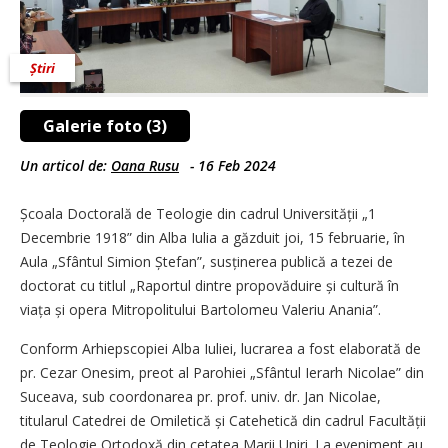
Știri
Galerie foto (3)
Un articol de:
Oana Rusu
-
16 Feb 2024
Școala Doctorală de Teologie din cadrul Universității „1
Decembrie 1918” din Alba Iulia a găzduit joi, 15 februarie, în
Aula „Sfântul Simion Ștefan”, susți­nerea publică a tezei de
doctorat cu titlul „Raportul dintre propovăduire și cultură în
viața și opera Mitropolitului Bartolomeu Valeriu Anania”.
Conform Arhiepscopiei Alba Iuliei, lucrarea a fost elaborată de
pr. Cezar Onesim, preot al Parohiei „Sfântul Ierarh Nicolae” din
Suceava, sub coordonarea pr. prof. univ. dr. Jan Nicolae,
titularul Catedrei de Omiletică și Catehetică din cadrul Facultății
de Teologie Ortodoxă din cetatea Marii Uniri. La eveniment au