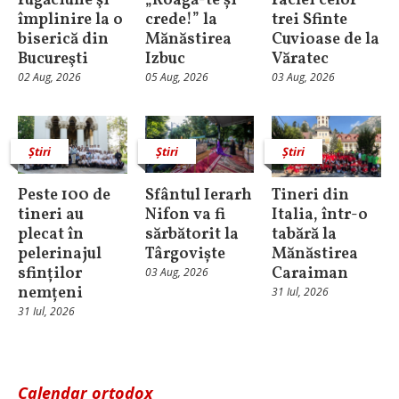
rugăciune şi
„Roagă-te și
raclei celor
împlinire la o
crede!” la
trei Sfinte
biserică din
Mănăstirea
Cuvioase de la
Bucureşti
Izbuc
Văratec
02 Aug, 2026
05 Aug, 2026
03 Aug, 2026
Știri
Știri
Știri
Peste 100 de
Sfântul Ierarh
Tineri din
tineri au
Nifon va fi
Italia, într-o
plecat în
sărbătorit la
tabără la
pelerinajul
Târgoviște
Mănăstirea
sfinților
Caraiman
03 Aug, 2026
nemțeni
31 Iul, 2026
31 Iul, 2026
Calendar ortodox