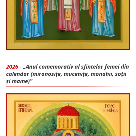
2026 -
„Anul comemorativ al sfintelor femei din
calendar (mironosițe, mu­cenițe, monahii, soții
și mame)”