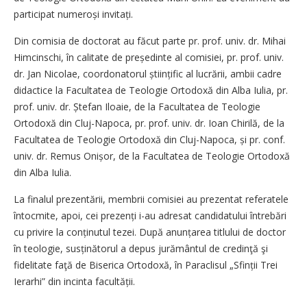
participat nu­me­roși invitați.
Din comisia de doctorat au făcut parte pr. prof. univ. dr. Mihai
Himcinschi, în calitate de președinte al comisiei, pr. prof. univ.
dr. Jan Nicolae, coordonatorul științific al lucrării, ambii cadre
didactice la Facultatea de Teologie Ortodoxă din Alba Iulia, pr.
prof. univ. dr. Ștefan Iloaie, de la Facultatea de Teologie
Ortodoxă din Cluj-Napoca, pr. prof. univ. dr. Ioan Chirilă, de la
Facultatea de Teologie Ortodoxă din Cluj-Napoca, și pr. conf.
univ. dr. Remus Onișor, de la Facultatea de Teologie Ortodoxă
din Alba Iulia.
La finalul prezentării, membrii comisiei au prezentat referatele
întocmite, apoi, cei prezenți i-au adresat candidatului întrebări
cu privire la conținutul tezei. După anunțarea titlului de doctor
în teologie, susținătorul a depus jurământul de credinţă şi
fidelitate faţă de Biserica Ortodoxă, în Paraclisul „Sfinții Trei
Ierarhi” din incinta facultății.