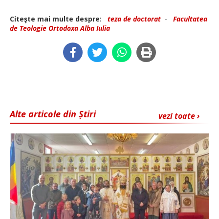
Citeşte mai multe despre:
teza de doctorat
-
Facultatea
de Teologie Ortodoxa Alba Iulia
Alte articole din Știri
vezi toate ›