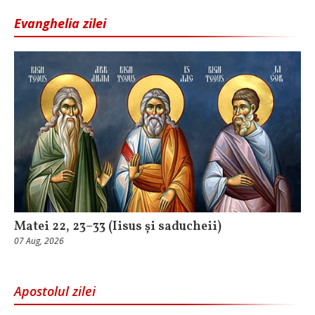
Evanghelia zilei
Matei 22, 23–33 (Iisus și saducheii)
07 Aug, 2026
Apostolul zilei