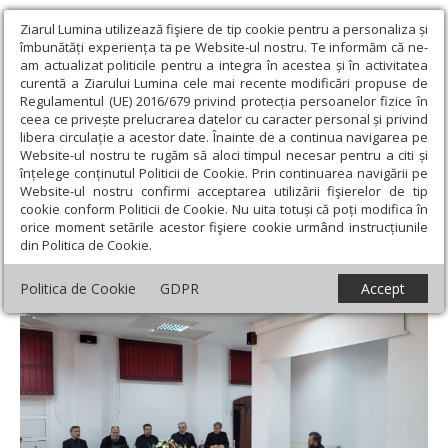
Ziarul Lumina utilizează fişiere de tip cookie pentru a personaliza și
îmbunătăți experiența ta pe Website-ul nostru. Te informăm că ne-
am actualizat politicile pentru a integra în acestea și în activitatea
curentă a Ziarului Lumina cele mai recente modificări propuse de
Regulamentul (UE) 2016/679 privind protecția persoanelor fizice în
ceea ce privește prelucrarea datelor cu caracter personal și privind
libera circulație a acestor date. Înainte de a continua navigarea pe
Website-ul nostru te rugăm să aloci timpul necesar pentru a citi și
Ziarul Lumina
›
Actualitate religioasă
›
Știri
›
O nouă teză de
înțelege conținutul Politicii de Cookie. Prin continuarea navigării pe
doctorat susţinută la Facultatea de Teologie Ortodoxă din Alba Iulia
Website-ul nostru confirmi acceptarea utilizării fişierelor de tip
cookie conform Politicii de Cookie. Nu uita totuși că poți modifica în
O nouă teză de doctorat susţinută la
orice moment setările acestor fişiere cookie urmând instrucțiunile
din Politica de Cookie.
Facultatea de Teologie Ortodoxă din Alba
Iulia
Politica de Cookie
GDPR
Accept