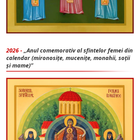
2026 -
„Anul comemorativ al sfintelor femei din
calendar (mironosițe, mu­cenițe, monahii, soții
și mame)”