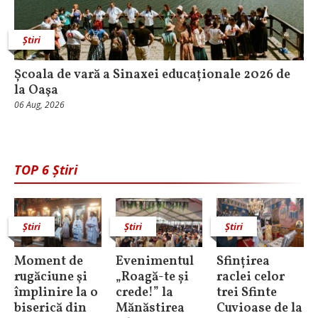
Știri
Școala de vară a Sinaxei educaționale 2026 de
la Oaşa
06 Aug, 2026
TOP 6 Știri
Știri
Știri
Știri
Moment de
Evenimentul
Sfințirea
rugăciune şi
„Roagă-te și
raclei celor
împlinire la o
crede!” la
trei Sfinte
biserică din
Mănăstirea
Cuvioase de la