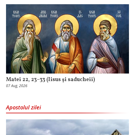
Matei 22, 23–33 (Iisus și saducheii)
07 Aug, 2026
Apostolul zilei