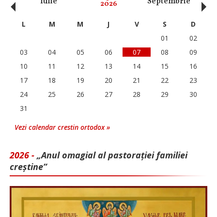
‹
›
Iulie
Septembrie
O
2026
L
M
M
J
V
S
D
01
02
03
04
05
06
07
08
09
10
11
12
13
14
15
16
17
18
19
20
21
22
23
24
25
26
27
28
29
30
31
Vezi calendar crestin ortodox »
2026 -
„Anul omagial al pastorației familiei
creștine”