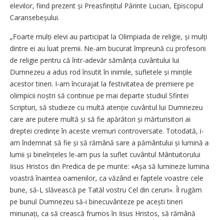
elevilor, fiind prezent și Preasfințitul Părinte Lucian, Episcopul
Caranse­beșului.
„Foarte mulți elevi au participat la Olimpiada de religie, și mulți
dintre ei au luat premii. Ne-am bucurat împreună cu profesorii
de religie pentru că într-adevăr sămânța cuvântului lui
Dumnezeu a adus rod însutit în inimile, sufletele și mințile
acestor tineri. I-am încurajat la festivitatea de premiere pe
olimpicii noștri să continue pe mai departe studiul Sfintei
Scripturi, să studieze cu multă atenție cuvântul lui Dumnezeu
care are putere multă și să fie apărători și mărturisitori ai
dreptei credințe în aceste vremuri controversate. Totodată, i-
am îndemnat să fie și să rămână sare a pământului și lumină a
lumii și bineînțeles le-am pus la suflet cuvântul Mântuitorului
Iisus Hristos din Predica de pe munte: «Așa să lumineze lumina
voastră îna­intea oamenilor, ca văzând ei faptele voastre cele
bune, să-L slăvească pe Tatăl vostru Cel din ceruri». Îl rugăm
pe bunul Dumnezeu să-i binecuvânteze pe acești tineri
minunați, ca să crească frumos în Iisus Hristos, să rămână