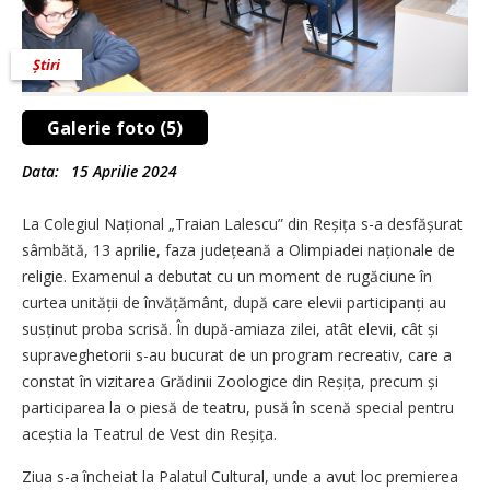
Știri
Galerie foto (5)
Data:
15 Aprilie 2024
La Colegiul Național „Traian Lalescu” din Reșița s-a desfășurat
sâmbătă, 13 aprilie, faza județeană a Olimpiadei naționale de
religie. Examenul a debutat cu un moment de rugăciune în
curtea unității de învățământ, după care elevii partici­panți au
susținut proba scrisă. În după-amiaza zilei, atât elevii, cât și
supraveghetorii s-au bucurat de un program recreativ, care a
constat în vizitarea Grădinii Zoologice din Reșița, precum și
participarea la o piesă de teatru, pusă în scenă special pentru
aceștia la Teatrul de Vest din Reșița.
Ziua s-a încheiat la Palatul Cultural, unde a avut loc premierea