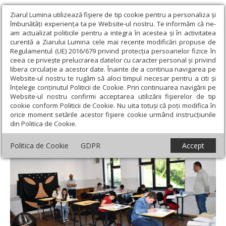
Ziarul Lumina utilizează fişiere de tip cookie pentru a personaliza și
îmbunătăți experiența ta pe Website-ul nostru. Te informăm că ne-
am actualizat politicile pentru a integra în acestea și în activitatea
curentă a Ziarului Lumina cele mai recente modificări propuse de
Regulamentul (UE) 2016/679 privind protecția persoanelor fizice în
ceea ce privește prelucrarea datelor cu caracter personal și privind
libera circulație a acestor date. Înainte de a continua navigarea pe
Website-ul nostru te rugăm să aloci timpul necesar pentru a citi și
Ziarul Lumina
›
Actualitate religioasă
›
Știri
›
Olimpiada de
înțelege conținutul Politicii de Cookie. Prin continuarea navigării pe
religie în Caraș‑Severin
Website-ul nostru confirmi acceptarea utilizării fişierelor de tip
cookie conform Politicii de Cookie. Nu uita totuși că poți modifica în
Olimpiada de religie în Caraș‑Severin
orice moment setările acestor fişiere cookie urmând instrucțiunile
din Politica de Cookie.
Politica de Cookie
GDPR
Accept