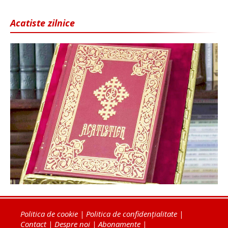
Acatiste zilnice
Politica de cookie
|
Politica de confidențialitate
|
Contact
|
Despre noi
|
Abonamente
|