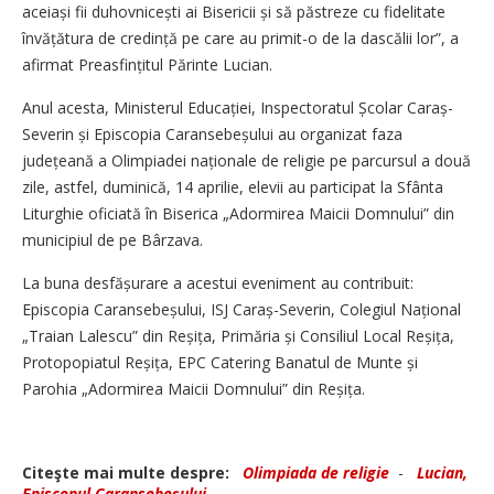
aceiași fii duhovnicești ai Bisericii și să păstreze cu fidelitate
învățătura de credință pe care au primit-o de la dascălii lor”, a
afirmat Preasfințitul Părinte Lucian.
Anul acesta, Ministerul Educației, Inspectoratul Școlar Caraș-
Severin și Episcopia Caransebeșului au organizat faza
județeană a Olimpiadei naționale de religie pe parcursul a două
zile, astfel, duminică, 14 aprilie, elevii au participat la Sfânta
Liturghie oficiată în Biserica „Adormirea Maicii Domnului” din
municipiul de pe Bârzava.
La buna desfășurare a acestui eveniment au contribuit:
Episcopia Caransebeșului, ISJ Caraș-Severin, Colegiul Național
„Traian Lalescu” din Reșița, Primăria și Consiliul Local Reșița,
Protopopiatul Reșița, EPC Catering Banatul de Munte și
Parohia „Adormirea Maicii Domnului” din Reșița.
Citeşte mai multe despre:
Olimpiada de religie
-
Lucian,
Episcopul Caransebeşului