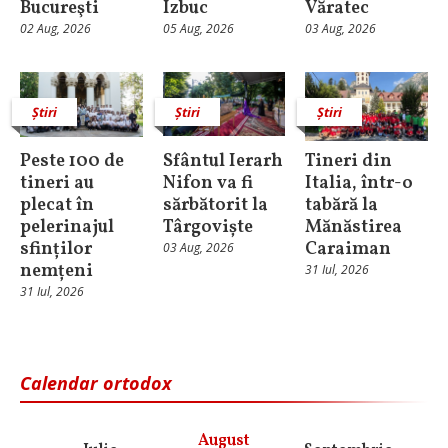
Bucureşti
Izbuc
Văratec
02 Aug, 2026
05 Aug, 2026
03 Aug, 2026
Știri
Știri
Știri
Peste 100 de
Sfântul Ierarh
Tineri din
tineri au
Nifon va fi
Italia, într-o
plecat în
sărbătorit la
tabără la
pelerinajul
Târgoviște
Mănăstirea
sfinților
Caraiman
03 Aug, 2026
nemțeni
31 Iul, 2026
31 Iul, 2026
Calendar ortodox
August