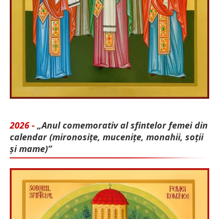
2026 -
„Anul comemorativ al sfintelor femei din
calendar (mironosițe, mu­cenițe, monahii, soții
și mame)”