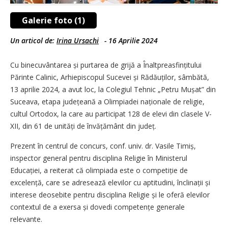
Galerie foto (1)
Un articol de:
Irina Ursachi
-
16 Aprilie 2024
Cu binecuvântarea și purtarea de grijă a Înaltpreasfințitului
Părinte Calinic, Arhiepiscopul Sucevei și Rădăuților, sâmbătă,
13 aprilie 2024, a avut loc, la Colegiul Tehnic „Petru Mușat” din
Suceava, etapa județeană a Olimpiadei na­ționale de religie,
cultul Ortodox, la care au participat 128 de elevi din clasele V-
XII, din 61 de unități de învățământ din județ.
Prezent în centrul de concurs, conf. univ. dr. Vasile Timiș,
inspec­tor general pentru disciplina Religie în Ministerul
Educației, a reiterat că olimpiada este o competi­ție de
excelență, care se adresează elevilor cu aptitudini, înclinații și
interese deosebite pentru disciplina Religie și le oferă elevilor
contextul de a exersa și dovedi com­petențe generale
relevante.