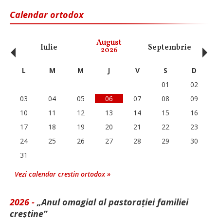
Calendar ortodox
‹
›
August
Iulie
Septembrie
O
2026
L
M
M
J
V
S
D
01
02
03
04
05
06
07
08
09
10
11
12
13
14
15
16
17
18
19
20
21
22
23
24
25
26
27
28
29
30
31
Vezi calendar crestin ortodox »
2026 -
„Anul omagial al pastorației familiei
creștine”