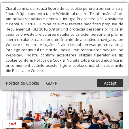
Ziarul Lumina utilizează fişiere de tip cookie pentru a personaliza și
îmbunătăți experiența ta pe Website-ul nostru. Te informăm că ne-
am actualizat politicile pentru a integra în acestea și în activitatea
curentă a Ziarului Lumina cele mai recente modificări propuse de
Regulamentul (UE) 2016/679 privind protecția persoanelor fizice în
ceea ce privește prelucrarea datelor cu caracter personal și privind
libera circulație a acestor date. Înainte de a continua navigarea pe
Website-ul nostru te rugăm să aloci timpul necesar pentru a citi și
Ziarul Lumina
›
Actualitate religioasă
›
Știri
›
Olimpiada de
înțelege conținutul Politicii de Cookie. Prin continuarea navigării pe
religie, la Suceava
Website-ul nostru confirmi acceptarea utilizării fişierelor de tip
cookie conform Politicii de Cookie. Nu uita totuși că poți modifica în
Olimpiada de religie, la Suceava
orice moment setările acestor fişiere cookie urmând instrucțiunile
din Politica de Cookie.
Politica de Cookie
GDPR
Accept
Știri