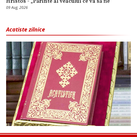
Hristos - „Părinte al veacului ce va să fie”
09 Aug, 2026
Acatiste zilnice