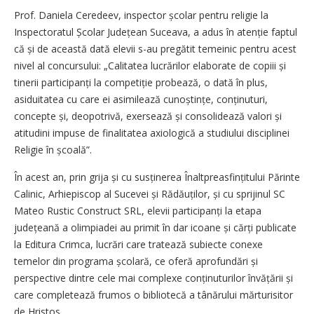
Prof. Daniela Ceredeev, inspector școlar pentru religie la
Inspectoratul Școlar Județean Suceava, a adus în atenție faptul
că și de această dată elevii s-au pregătit temeinic pentru acest
nivel al concursului: „Calitatea lucrărilor elaborate de copiii și
tinerii partici­panți la competiție probează, o dată în plus,
asiduitatea cu care ei asimilează cunoștințe, conținuturi,
concepte și, deopotrivă, exersează și consolidează valori și
atitudini impuse de finalitatea axiologică a studiului disciplinei
Religie în școală”.
În acest an, prin grija și cu sus­ținerea Înaltpreasfințitului Părinte
Calinic, Arhiepiscop al Sucevei și Rădăuților, și cu sprijinul SC
Mateo Rustic Construct SRL, elevii participanți la etapa
județeană a olimpiadei au primit în dar icoane și cărți publicate
la Editura Crimca, lucrări care tratează subiecte conexe
temelor din programa șco­lară, ce oferă aprofundări și
perspective dintre cele mai complexe conținuturilor învățării și
care completează frumos o bibliotecă a tânărului mărturisitor
de Hristos.