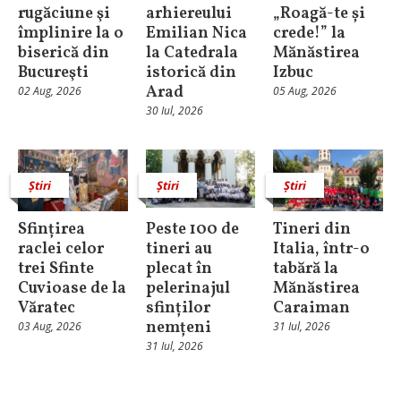
rugăciune şi
arhiereului
„Roagă-te și
împlinire la o
Emilian Nica
crede!” la
biserică din
la Catedrala
Mănăstirea
Bucureşti
istorică din
Izbuc
Arad
02 Aug, 2026
05 Aug, 2026
30 Iul, 2026
Știri
Știri
Știri
Sfințirea
Peste 100 de
Tineri din
raclei celor
tineri au
Italia, într-o
trei Sfinte
plecat în
tabără la
Cuvioase de la
pelerinajul
Mănăstirea
Văratec
sfinților
Caraiman
nemțeni
03 Aug, 2026
31 Iul, 2026
31 Iul, 2026