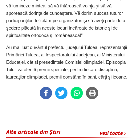
vă lumineze mintea, să vă întărească voinţa şi să vă
sporească dorinţa de cunoaştere. Vă dorim succes tuturor
participanţilor, felicităm pe organizatori şi să aveţi parte de o
şedere plăcută în aceste locuri încărcate de istorie şi de
spiritualitate ortodoxă şi românească!”
Au mai luat cuvântul prefectul judeţului Tulcea, reprezentanţii
Primăriei Tulcea, ai Inspectoratului Judeţean, ai Ministerului
Educaţiei, cât şi preşedintele Comisiei olimpiadei. Episcopia
Tulcii va oferi 6 premii speciale, pentru fiecare disciplină,
laureaţilor olimpiadei, premii constând în bani, cărţi şi icoane.
Alte articole din Știri
vezi toate ›