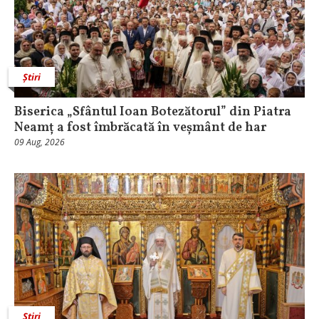
Știri
Biserica „Sfântul Ioan Botezătorul” din Piatra
Neamț a fost îmbrăcată în veșmânt de har
09 Aug, 2026
Știri