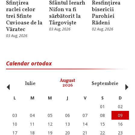
Sfințirea
Sfântul Ierarh
Resfințirea
raclei celor
Nifon va fi
bisericii
trei Sfinte
sărbătorit la
Parohiei
Cuvioase de la
Târgoviște
Rădeni
Văratec
03 Aug, 2026
02 Aug, 2026
03 Aug, 2026
Calendar ortodox
‹
›
August
Iulie
Septembrie
O
2026
L
M
M
J
V
S
D
01
02
03
04
05
06
07
08
09
10
11
12
13
14
15
16
17
18
19
20
21
22
23