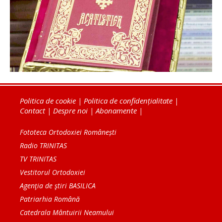
Politica de cookie
|
Politica de confidențialitate
|
Contact
|
Despre noi
|
Abonamente
|
Fototeca Ortodoxiei Românești
Radio TRINITAS
TV TRINITAS
Vestitorul Ortodoxiei
Agenţia de ştiri BASILICA
Patriarhia Română
Catedrala Mântuirii Neamului