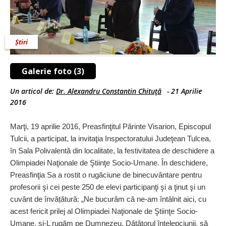
Știri
Galerie foto (3)
Un articol de:
Dr. Alexandru Constantin Chituţă
-
21 Aprilie
2016
Marţi, 19 aprilie 2016, Prea­sfinţitul Părinte Visarion, Episcopul
Tulcii, a participat, la invitaţia Inspectoratului Judeţean Tulcea,
în Sala Polivalentă din localitate, la festivitatea de deschidere a
Olimpiadei Naţionale de Ştiinţe Socio-Umane. În deschidere,
Preasfinţia Sa a rostit o rugăciune de binecuvântare pentru
profesorii şi cei peste 250 de elevi participanţi şi a ţinut şi un
cuvânt de învățătură: „Ne bucurăm că ne-am întâlnit aici, cu
acest fericit prilej al Olimpiadei Naţionale de Ştiinţe Socio-
Umane, şi-L rugăm pe Dumnezeu, Dătătorul înţelepciunii, să