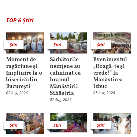
TOP 6 Știri
Știri
Știri
Știri
Moment de
Sărbătorile
Evenimentul
rugăciune şi
nemţene au
„Roagă-te și
împlinire la o
culminat cu
crede!” la
biserică din
hramul
Mănăstirea
Bucureşti
Mănăstirii
Izbuc
Sihăstria
02 Aug, 2026
05 Aug, 2026
07 Aug, 2026
Știri
Știri
Știri