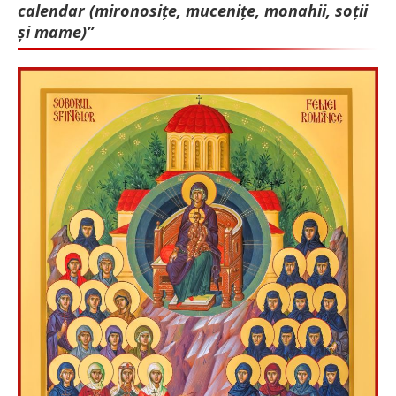
calendar (mironosițe, mu­cenițe, monahii, soții
și mame)”