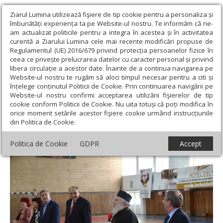
Ziarul Lumina utilizează fişiere de tip cookie pentru a personaliza și
îmbunătăți experiența ta pe Website-ul nostru. Te informăm că ne-
am actualizat politicile pentru a integra în acestea și în activitatea
curentă a Ziarului Lumina cele mai recente modificări propuse de
Regulamentul (UE) 2016/679 privind protecția persoanelor fizice în
ceea ce privește prelucrarea datelor cu caracter personal și privind
libera circulație a acestor date. Înainte de a continua navigarea pe
Website-ul nostru te rugăm să aloci timpul necesar pentru a citi și
Ziarul Lumina
›
Actualitate religioasă
›
Știri
›
Olimpiada
înțelege conținutul Politicii de Cookie. Prin continuarea navigării pe
Naţională de Ştiinţe Socio-Umane s-a deschis la Tulcea
Website-ul nostru confirmi acceptarea utilizării fişierelor de tip
cookie conform Politicii de Cookie. Nu uita totuși că poți modifica în
Olimpiada Naţională de Ştiinţe Socio-
orice moment setările acestor fişiere cookie urmând instrucțiunile
din Politica de Cookie.
Umane s-a deschis la Tulcea
Politica de Cookie
GDPR
Accept