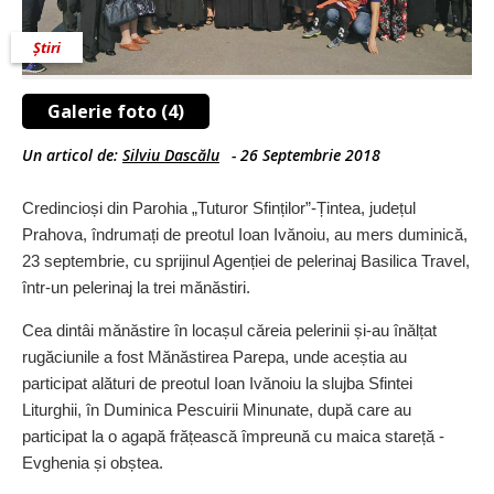
Știri
Galerie foto (4)
Un articol de:
Silviu Dascălu
-
26 Septembrie 2018
Credincioși din Parohia „Tuturor Sfinților”-Țintea, județul
Prahova, îndrumați de preotul Ioan Ivănoiu, au mers duminică,
23 septembrie, cu sprijinul Agenției de pelerinaj Basilica Travel,
într-un pelerinaj la trei mănăstiri.
Cea dintâi mănăstire în locașul căreia pelerinii și-au înălțat
rugăciunile a fost Mănăstirea Parepa, unde aceștia au
participat alături de preotul Ioan Ivănoiu la slujba Sfintei
Liturghii, în Duminica Pescuirii Minunate, după care au
participat la o agapă frățească împreună cu maica stareță ­
Evghenia și obștea.