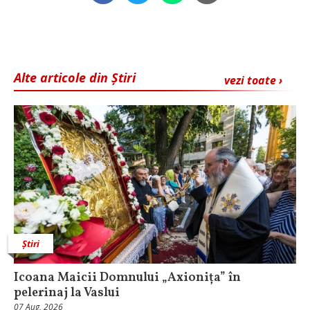
Alte articole din Știri
vezi toate ›
Știri
Icoana Maicii Domnului „Axionița” în
pelerinaj la Vaslui
07 Aug, 2026