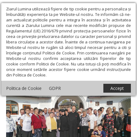
Ziarul Lumina utilizează fişiere de tip cookie pentru a personaliza și
îmbunătăți experiența ta pe Website-ul nostru. Te informăm că ne-
am actualizat politicile pentru a integra în acestea și în activitatea
curentă a Ziarului Lumina cele mai recente modificări propuse de
Regulamentul (UE) 2016/679 privind protecția persoanelor fizice în
ceea ce privește prelucrarea datelor cu caracter personal și privind
libera circulație a acestor date. Înainte de a continua navigarea pe
Website-ul nostru te rugăm să aloci timpul necesar pentru a citi și
Ziarul Lumina
›
Actualitate religioasă
›
Știri
›
Pelerinaj al
înțelege conținutul Politicii de Cookie. Prin continuarea navigării pe
credincioșilor din Parohia Țintea
Website-ul nostru confirmi acceptarea utilizării fişierelor de tip
cookie conform Politicii de Cookie. Nu uita totuși că poți modifica în
Pelerinaj al credincioșilor din Parohia
orice moment setările acestor fişiere cookie urmând instrucțiunile
din Politica de Cookie.
Țintea
Politica de Cookie
GDPR
Accept