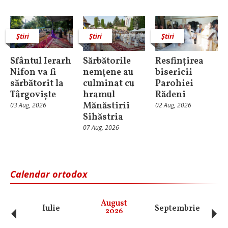
Știri
Știri
Știri
Sfântul Ierarh
Sărbătorile
Resfințirea
Nifon va fi
nemţene au
bisericii
sărbătorit la
culminat cu
Parohiei
Târgoviște
hramul
Rădeni
Mănăstirii
03 Aug, 2026
02 Aug, 2026
Sihăstria
07 Aug, 2026
Calendar ortodox
‹
›
August
Iulie
Septembrie
O
2026