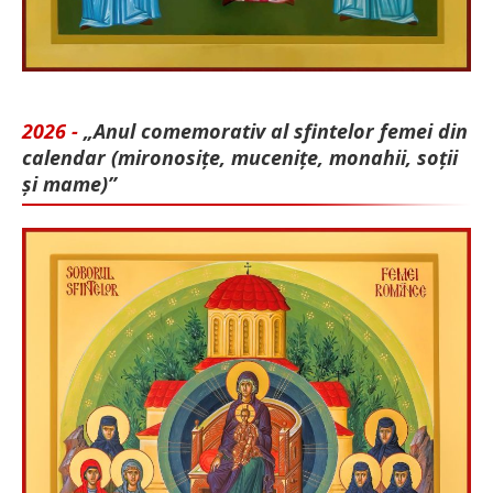
2026 -
„Anul comemorativ al sfintelor femei din
calendar (mironosițe, mu­cenițe, monahii, soții
și mame)”