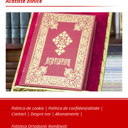
Acatiste zilnice
Politica de cookie
|
Politica de confidențialitate
|
Contact
|
Despre noi
|
Abonamente
|
Fototeca Ortodoxiei Românești