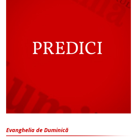
Evanghelia de Duminică