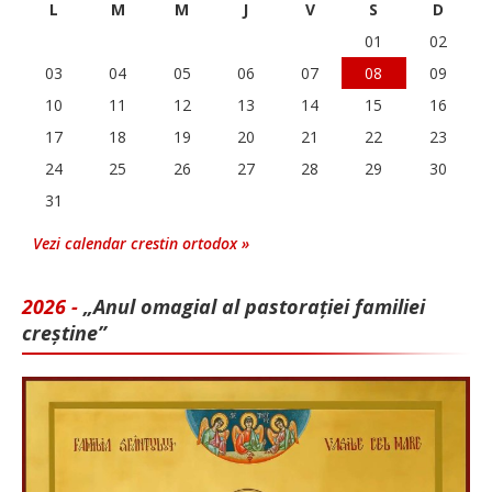
L
M
M
J
V
S
D
01
02
03
04
05
06
07
08
09
10
11
12
13
14
15
16
17
18
19
20
21
22
23
24
25
26
27
28
29
30
31
Vezi calendar crestin ortodox »
2026 -
„Anul omagial al pastorației familiei
creștine”