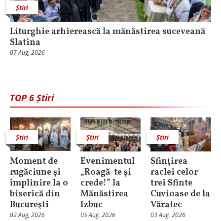
Știri
Liturghie arhierească la mănăstirea suceveană
Slatina
07 Aug, 2026
TOP 6 Știri
Știri
Știri
Știri
Moment de
Evenimentul
Sfințirea
rugăciune şi
„Roagă-te și
raclei celor
împlinire la o
crede!” la
trei Sfinte
biserică din
Mănăstirea
Cuvioase de la
Bucureşti
Izbuc
Văratec
02 Aug, 2026
05 Aug, 2026
03 Aug, 2026