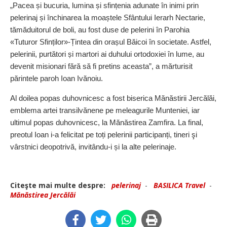
„Pacea și bucuria, lumina și sfințenia adunate în inimi prin
pelerinaj și închinarea la moaștele Sfântului Ierarh Nectarie,
tămăduitorul de boli, au fost duse de pelerini în Parohia
«Tuturor Sfinților»-Țintea din orașul Băicoi în societate. Astfel,
pelerinii, purtători și martori ai duhului ortodoxiei în lume, au
devenit misionari fără să fi pretins aceasta”, a mărturisit
părintele paroh Ioan Ivănoiu.
Al doilea popas duhovnicesc a fost biserica Mănăstirii Jercălăi,
emblema artei transilvănene pe meleagurile Munteniei, iar
ultimul popas duhovnicesc, la Mănăstirea Zamfira. La final,
preotul Ioan i-a felicitat pe toți pelerinii participanți, tineri şi
vârstnici deopotrivă, invitându-i și la alte pelerinaje.
Citeşte mai multe despre:
pelerinaj
-
BASILICA Travel
-
Mănăstirea Jercălăi