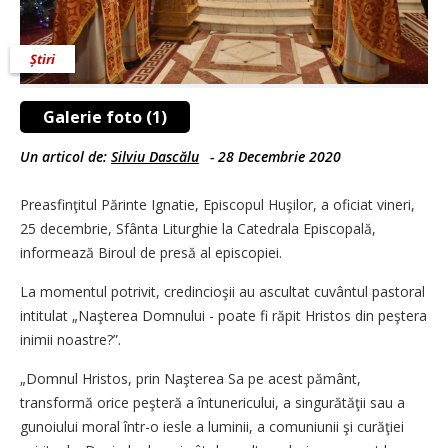
Știri
Galerie foto (1)
Un articol de:
Silviu Dascălu
-
28 Decembrie 2020
Preasfinţitul Părinte Ignatie, Episcopul Huşilor, a oficiat vineri,
25 decembrie, Sfânta Liturghie la Catedrala Episcopală,
informează Biroul de presă al episcopiei.
La momentul potrivit, credincioşii au ascultat cuvântul pastoral
intitulat „Naşterea Domnului - poate fi răpit Hristos din peştera
inimii noastre?”.
„Domnul Hristos, prin Naşterea Sa pe acest pământ,
transformă orice peşteră a întunericului, a singurătăţii sau a
gunoiului moral într-o iesle a luminii, a comuniunii şi curăţiei