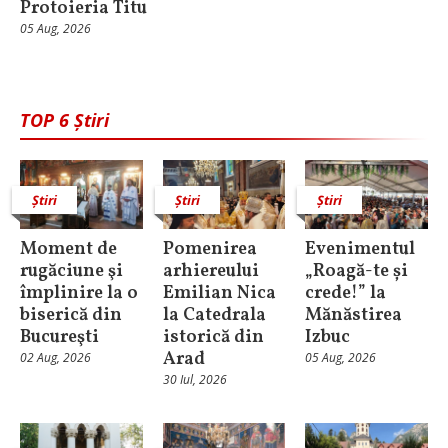
Protoieria Titu
05 Aug, 2026
TOP 6 Știri
Știri
Știri
Știri
Moment de
Pomenirea
Evenimentul
rugăciune şi
arhiereului
„Roagă-te și
împlinire la o
Emilian Nica
crede!” la
biserică din
la Catedrala
Mănăstirea
Bucureşti
istorică din
Izbuc
Arad
02 Aug, 2026
05 Aug, 2026
30 Iul, 2026