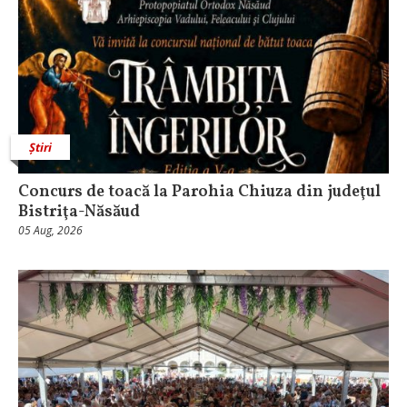
Știri
​Concurs de toacă la Parohia Chiuza din judeţul
Bistriţa-Năsăud
05 Aug, 2026