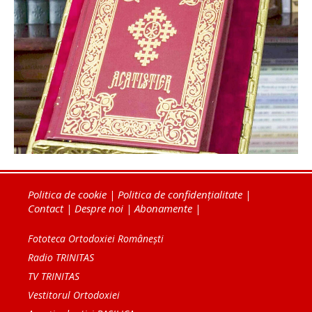
Politica de cookie
|
Politica de confidențialitate
|
Contact
|
Despre noi
|
Abonamente
|
Fototeca Ortodoxiei Românești
Radio TRINITAS
TV TRINITAS
Vestitorul Ortodoxiei