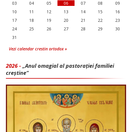
03
04
05
06
07
08
09
10
11
12
13
14
15
16
17
18
19
20
21
22
23
24
25
26
27
28
29
30
31
Vezi calendar crestin ortodox »
2026 -
„Anul omagial al pastorației familiei
creștine”