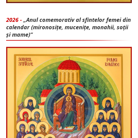
2026 -
„Anul comemorativ al sfintelor femei din
calendar (mironosițe, mu­cenițe, monahii, soții
și mame)”