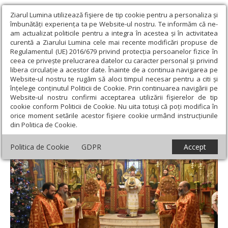
Ziarul Lumina utilizează fişiere de tip cookie pentru a personaliza și
îmbunătăți experiența ta pe Website-ul nostru. Te informăm că ne-
am actualizat politicile pentru a integra în acestea și în activitatea
curentă a Ziarului Lumina cele mai recente modificări propuse de
Regulamentul (UE) 2016/679 privind protecția persoanelor fizice în
ceea ce privește prelucrarea datelor cu caracter personal și privind
libera circulație a acestor date. Înainte de a continua navigarea pe
Website-ul nostru te rugăm să aloci timpul necesar pentru a citi și
Ziarul Lumina
›
Actualitate religioasă
›
Știri
›
Prima zi de Crăciun
înțelege conținutul Politicii de Cookie. Prin continuarea navigării pe
la Catedrala din Huşi
Website-ul nostru confirmi acceptarea utilizării fişierelor de tip
cookie conform Politicii de Cookie. Nu uita totuși că poți modifica în
Prima zi de Crăciun la Catedrala din Huşi
orice moment setările acestor fişiere cookie urmând instrucțiunile
din Politica de Cookie.
Politica de Cookie
GDPR
Accept