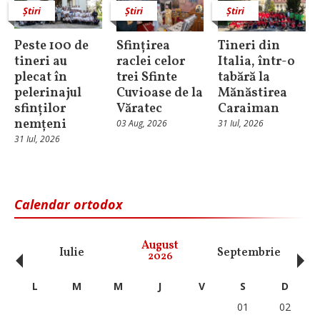
Știri
Știri
Știri
Peste 100 de
Sfințirea
Tineri din
tineri au
raclei celor
Italia, într-o
plecat în
trei Sfinte
tabără la
pelerinajul
Cuvioase de la
Mănăstirea
sfinților
Văratec
Caraiman
nemțeni
03 Aug, 2026
31 Iul, 2026
31 Iul, 2026
Calendar ortodox
‹
›
August
Iulie
Septembrie
O
2026
L
M
M
J
V
S
D
01
02