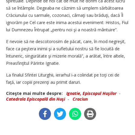
spirituale. Depinde de noi cât de mult ne dorim ca acest lucru
să se întâmple. Degeaba ne căznim să umplem sărbătoarea
Crăciunului cu sarmale, cozonaci, cârnaţi sau brăduţi, dacă Îl
ignorăm pe Cel care este inima acestui eveniment: Hristos, Fiul
lui Dumnezeu Întrupat „pentru noi şi a noastră mântuire”.
E nevoie să ne descotorosim de păcat, care, în mod negreşit,
face ca peştera inimii şi a sufletului nostru să fie locuită de
întuneric, singurătate şi mizerie morală”, a arătat, între altele,
Preasfinţitul Părinte Ignatie.
La finalul Sfintei Liturghii, ierarhul i-a colindat pe toţi cei de
faţă, iar copiii prezenţi au primit daruri.
Citeşte mai multe despre:
Ignatie, Episcopul Huşilor
-
Catedrala Episcopală din Huşi
-
Craciun