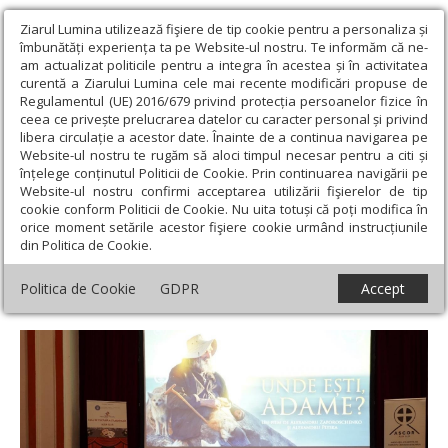
Ziarul Lumina utilizează fişiere de tip cookie pentru a personaliza și
îmbunătăți experiența ta pe Website-ul nostru. Te informăm că ne-
am actualizat politicile pentru a integra în acestea și în activitatea
curentă a Ziarului Lumina cele mai recente modificări propuse de
Regulamentul (UE) 2016/679 privind protecția persoanelor fizice în
ceea ce privește prelucrarea datelor cu caracter personal și privind
libera circulație a acestor date. Înainte de a continua navigarea pe
Website-ul nostru te rugăm să aloci timpul necesar pentru a citi și
Ziarul Lumina
›
Actualitate religioasă
›
Știri
›
Proiecția filmului
înțelege conținutul Politicii de Cookie. Prin continuarea navigării pe
„Unde ești, Adame?” în cadrul „Săptămânii duhovniceşti” la Alba
Website-ul nostru confirmi acceptarea utilizării fişierelor de tip
Iulia
cookie conform Politicii de Cookie. Nu uita totuși că poți modifica în
orice moment setările acestor fişiere cookie urmând instrucțiunile
Proiecția filmului „Unde ești, Adame?” în
din Politica de Cookie.
cadrul „Săptămânii duhovniceşti” la Alba
Politica de Cookie
GDPR
Accept
Iulia