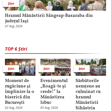
Știri
Hramul Mănăstirii Sângeap‑Basaraba din
judeţul Iaşi
07 Aug, 2026
TOP 6 Știri
Știri
Știri
Știri
Moment de
Evenimentul
Sărbătorile
rugăciune şi
„Roagă-te și
nemţene au
împlinire la o
crede!” la
culminat cu
biserică din
Mănăstirea
hramul
Bucureşti
Izbuc
Mănăstirii
Sihăstria
02 Aug, 2026
05 Aug, 2026