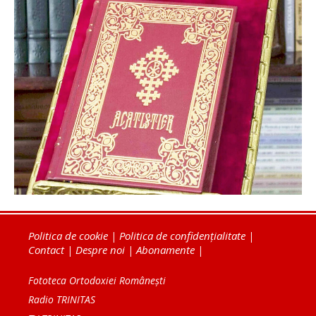
Politica de cookie
|
Politica de confidențialitate
|
Contact
|
Despre noi
|
Abonamente
|
Fototeca Ortodoxiei Românești
Radio TRINITAS