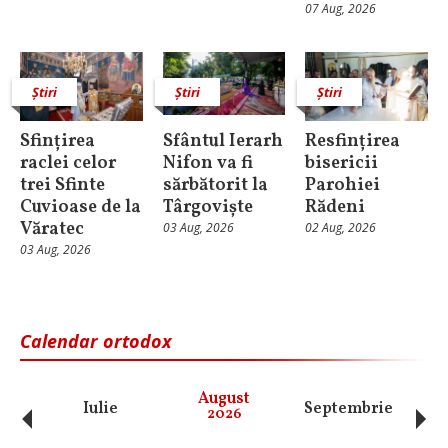
07 Aug, 2026
Știri
Știri
Știri
Sfințirea
Sfântul Ierarh
Resfințirea
raclei celor
Nifon va fi
bisericii
trei Sfinte
sărbătorit la
Parohiei
Cuvioase de la
Târgoviște
Rădeni
Văratec
03 Aug, 2026
02 Aug, 2026
03 Aug, 2026
Calendar ortodox
‹
›
August
Iulie
Septembrie
O
2026