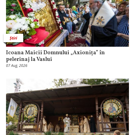
Știri
Icoana Maicii Domnului „Axionița” în
pelerinaj la Vaslui
07 Aug, 2026