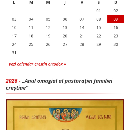
L
M
M
J
V
S
D
01
02
03
04
05
06
07
08
09
10
11
12
13
14
15
16
17
18
19
20
21
22
23
24
25
26
27
28
29
30
31
Vezi calendar crestin ortodox »
2026 -
„Anul omagial al pastorației familiei
creștine”