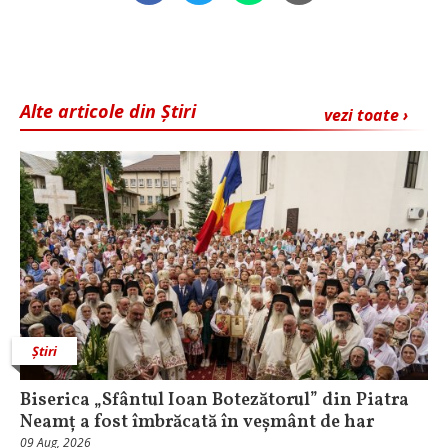
Alte articole din Știri
vezi toate ›
Știri
Biserica „Sfântul Ioan Botezătorul” din Piatra
Neamț a fost îmbrăcată în veșmânt de har
09 Aug, 2026