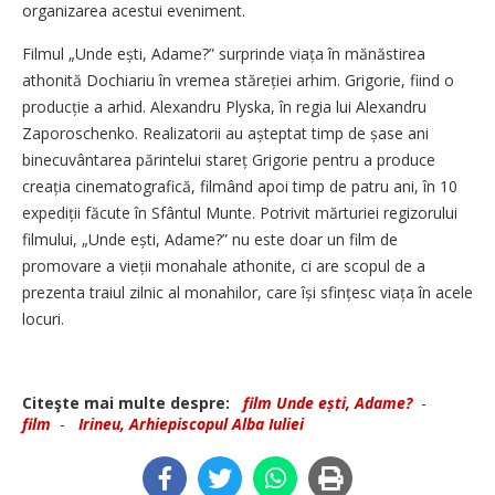
organizarea acestui eveniment.
Filmul „Unde ești, Adame?” surprinde viața în mănăstirea
athonită Dochiariu în vremea stăreției arhim. Grigorie, fiind o
producție a arhid. Alexandru Plyska, în regia lui Alexandru
Zaporoschenko. Realizatorii au așteptat timp de șase ani
binecuvântarea părintelui stareț Grigorie pentru a produce
creația cinematografică, filmând apoi timp de patru ani, în 10
expediții făcute în Sfântul Munte. Potrivit mărturiei regizorului
filmului, „Unde ești, Adame?” nu este doar un film de
promovare a vieții monahale athonite, ci are scopul de a
prezenta traiul zilnic al monahilor, care își sfințesc viața în acele
locuri.
Citeşte mai multe despre:
film Unde ești, Adame?
-
film
-
Irineu, Arhiepiscopul Alba Iuliei