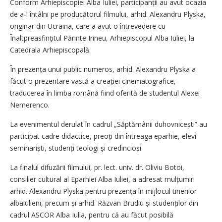
Conform Arhiepiscopiei Alba Iuliei, parti­cipanții au avut ocazia
de a-l întâlni pe producătorul filmului, arhid. Alexandru Plyska,
originar din Ucraina, care a avut o întrevedere cu
Înaltpreasfinţitul Părinte Irineu, Arhiepiscopul Alba Iuliei, la
Catedrala Arhiepiscopală.
În prezența unui public numeros, arhid. Alexandru Plyska a
făcut o prezentare vastă a crea­ției cinematografice,
traducerea în limba română fiind oferită de studentul Alexei
Nemerenco.
La evenimentul derulat în cadrul „Săptămânii duhovnicești” au
participat cadre didactice, preoți din întreaga eparhie, elevi
seminariști, studenți teologi și credincioși.
La finalul difuzării filmului, pr. lect. univ. dr. Oliviu Botoi,
consilier cultural al Eparhiei Alba Iuliei, a adresat mulțumiri
arhid. Alexandru Plyska pentru prezența în mijlocul tinerilor
albaiulieni, precum și arhid. Răzvan Brudiu și studenților din
cadrul ASCOR Alba Iulia, pentru că au făcut posibilă