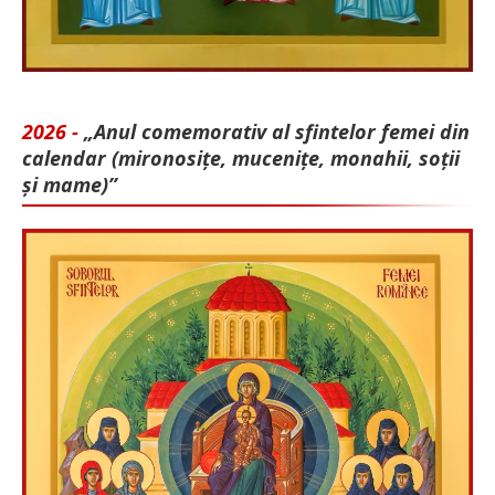
2026 -
„Anul comemorativ al sfintelor femei din
calendar (mironosițe, mu­cenițe, monahii, soții
și mame)”