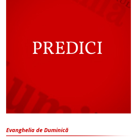
Evanghelia de Duminică