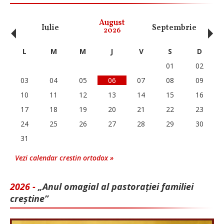
‹
›
August
Iulie
Septembrie
O
2026
L
M
M
J
V
S
D
01
02
03
04
05
06
07
08
09
10
11
12
13
14
15
16
17
18
19
20
21
22
23
24
25
26
27
28
29
30
31
Vezi calendar crestin ortodox »
2026 -
„Anul omagial al pastorației familiei
creștine”