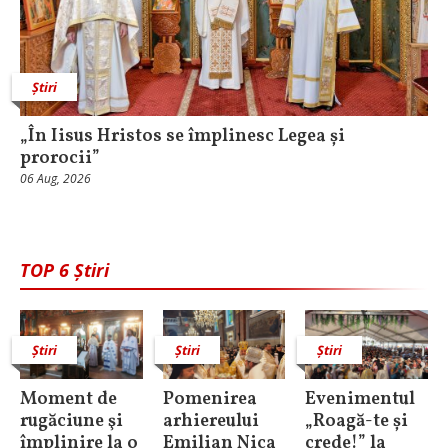
Știri
„În Iisus Hristos se împlinesc Legea și
prorocii”
06 Aug, 2026
TOP 6 Știri
Știri
Știri
Știri
Moment de
Pomenirea
Evenimentul
rugăciune şi
arhiereului
„Roagă-te și
împlinire la o
Emilian Nica
crede!” la