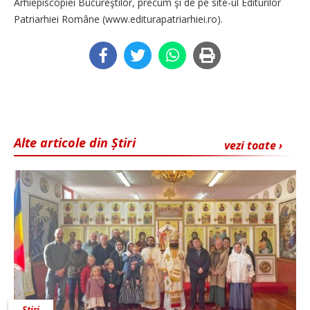
Arhiepiscopiei Bucureştilor, precum şi de pe site-ul Editurilor
Patriarhiei Române (www.editurapatriarhiei.ro).
Alte articole din Știri
vezi toate ›
Știri