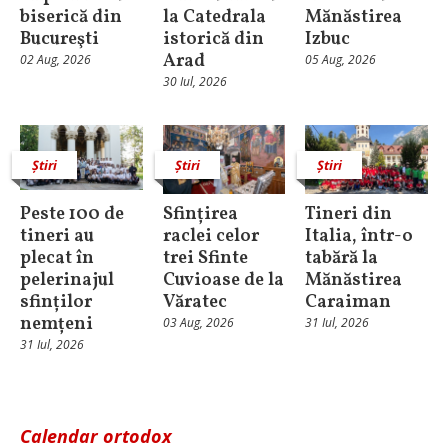
biserică din
la Catedrala
Mănăstirea
Bucureşti
istorică din
Izbuc
Arad
02 Aug, 2026
05 Aug, 2026
30 Iul, 2026
Știri
Știri
Știri
Peste 100 de
Sfințirea
Tineri din
tineri au
raclei celor
Italia, într-o
plecat în
trei Sfinte
tabără la
pelerinajul
Cuvioase de la
Mănăstirea
sfinților
Văratec
Caraiman
nemțeni
03 Aug, 2026
31 Iul, 2026
31 Iul, 2026
Calendar ortodox