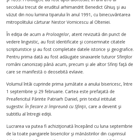
secolului trecut de eruditul arhimandrit Benedict Ghiuş şi au
văzut din nou lumina tiparului în anul 1991, cu binecuvântarea
mitropolitului cărturar Nestor Vornicescu al Olteniei.
În ediţia de acum a
Proloagelor
, atent revizuită din punct de
vedere lingvistic, au fost identificate şi consemnate citatele
scripturistice şi au fost completate datele istorice şi geografice.
Pentru prima dată au fost adăugate sinaxarele tuturor Sfinţilor
români canonizaţi până acum, precum şi ale altor Sfinţi faţă de
care se manifestă o deosebită evlavie.
Volumul întâi cuprinde prima jumătate a anului bisericesc, între
1 septembrie şi 29 februarie. Cartea este prefaţată de
Preafericitul Părinte Patriarh Daniel, prin textul intitulat
sugestiv:
În fiecare zi împreună cu Sfinţii
, care a devenit şi
subtitlu al întregii ediţii.
Lucrarea va putea fi achiziţionată începând cu luna septembrie
de la toate pangarele bisericilor şi mănăstirilor din cuprinsul