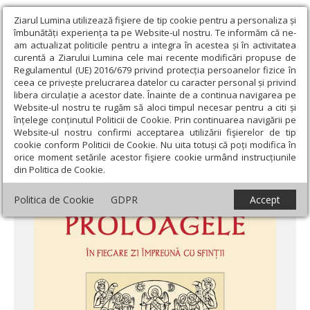
Ziarul Lumina utilizează fişiere de tip cookie pentru a personaliza și
îmbunătăți experiența ta pe Website-ul nostru. Te informăm că ne-
am actualizat politicile pentru a integra în acestea și în activitatea
curentă a Ziarului Lumina cele mai recente modificări propuse de
Regulamentul (UE) 2016/679 privind protecția persoanelor fizice în
ceea ce privește prelucrarea datelor cu caracter personal și privind
libera circulație a acestor date. Înainte de a continua navigarea pe
Website-ul nostru te rugăm să aloci timpul necesar pentru a citi și
Ziarul Lumina
›
Actualitate religioasă
›
Știri
›
Proloagele: în
înțelege conținutul Politicii de Cookie. Prin continuarea navigării pe
fiecare zi împreună cu Sfinţii
Website-ul nostru confirmi acceptarea utilizării fişierelor de tip
cookie conform Politicii de Cookie. Nu uita totuși că poți modifica în
Proloagele: în fiecare zi împreună cu Sfinţii
orice moment setările acestor fişiere cookie urmând instrucțiunile
din Politica de Cookie.
Politica de Cookie
GDPR
Accept