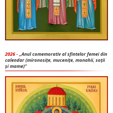
2026 -
„Anul comemorativ al sfintelor femei din
calendar (mironosițe, mu­cenițe, monahii, soții
și mame)”