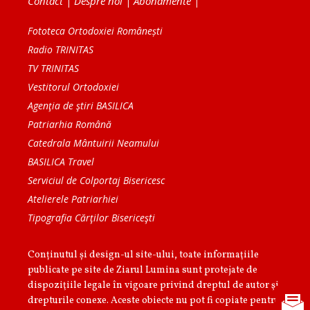
Contact
|
Despre noi
|
Abonamente
|
Fototeca Ortodoxiei Românești
Radio TRINITAS
TV TRINITAS
Vestitorul Ortodoxiei
Agenţia de ştiri BASILICA
Patriarhia Română
Catedrala Mântuirii Neamului
BASILICA Travel
Serviciul de Colportaj Bisericesc
Atelierele Patriarhiei
Tipografia Cărţilor Bisericeşti
Conținutul și design-ul site-ului, toate informaţiile
publicate pe site de Ziarul Lumina sunt protejate de
dispoziţiile legale în vigoare privind dreptul de autor şi
drepturile conexe. Aceste obiecte nu pot fi copiate pentru