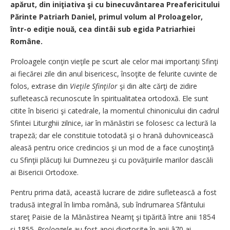
apărut, din iniţiativa şi cu binecuvântarea Preafericitului
Părinte Patriarh Daniel, primul volum al Proloagelor,
într-o ediţie nouă, cea dintâi sub egida Patriarhiei
Române.
Proloagele conţin vieţile pe scurt ale celor mai importanţi Sfinţi
ai fiecărei zile din anul bisericesc, însoţite de felurite cuvinte de
folos, extrase din
Vieţile Sfinţilor
şi din alte cărţi de zidire
sufletească recunoscute în spiritualitatea ortodoxă. Ele sunt
citite în biserici şi catedrale, la momentul chinonicului din cadrul
Sfintei Liturghii zilnice, iar în mănăstiri se folosesc ca lectură la
trapeză; dar ele constituie totodată şi o hrană duhovnicească
aleasă pentru orice credincios şi un mod de a face cunoştinţă
cu Sfinţii plăcuţi lui Dumnezeu şi cu povăţuirile marilor dascăli
ai Bisericii Ortodoxe.
Pentru prima dată, această lucrare de zidire sufletească a fost
tradusă integral în limba română, sub îndrumarea Sfântului
stareţ Paisie de la Mănăstirea Neamţ şi tipărită între anii 1854
şi 1855.
Proloagele
au fost apoi diortosite în anii â70 ai