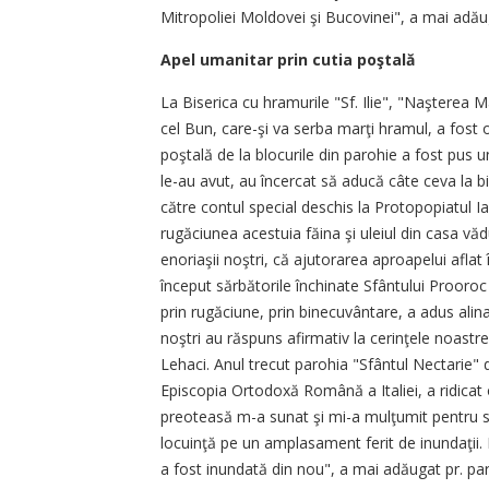
Mitropoliei Moldovei şi Bucovinei", a mai adău
Apel umanitar prin cutia poştală
La Biserica cu hramurile "Sf. Ilie", "Naşterea M
cel Bun, care-şi va serba marţi hramul, a fost o
poştală de la blocurile din parohie a fost pus un
le-au avut, au încercat să aducă câte ceva la b
către contul special deschis la Protopopiatul Iaş
rugăciunea acestuia făina şi uleiul din casa vă
enoriaşii noştri, că ajutorarea aproapelui aflat
început sărbătorile închinate Sfântului Prooroc 
prin rugăciune, prin binecuvântare, a adus alinar
noştri au răspuns afirmativ la cerinţele noastre 
Lehaci. Anul trecut parohia "Sfântul Nectarie" d
Episcopia Ortodoxă Română a Italiei, a ridic
preoteasă m-a sunat şi mi-a mulţumit pentru sfat
locuinţă pe un amplasament ferit de inundaţii.
a fost inundată din nou", a mai adăugat pr. pa