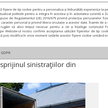
ză fişiere de tip cookie pentru a personaliza și îmbunătăți experiența ta p
alizat politicile pentru a integra în acestea și în activitatea curentă a Z
opuse de Regulamentul (UE) 2016/679 privind protecția persoanelor fizi
 caracter personal și privind libera circulație a acestor date. Înainte de 
eologie și spiritualitate
Educaţie și Cultură
Societate
rugăm să aloci timpul necesar pentru a citi și înțelege conținutul Pol
pe Website-ul nostru confirmi acceptarea utilizării fişierelor de tip cook
că poți modifica în orice moment setările acestor fişiere cookie urmând ins
An omagial
Comunicate de presă
Documentar
GDPR
otopopiatul Iaşi 1, în sprijinul sinistraţiilor din Dorohoi
sprijinul sinistraţiilor din
ie
Februarie
Martie
Aprilie
Mai
Iunie