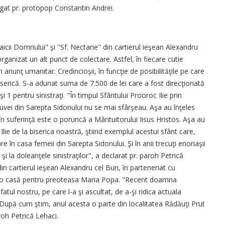
gat pr. protopop Constantin Andrei.
aicii Domnului" şi "Sf. Nectarie" din cartierul ieşean Alexandru
rganizat un alt punct de colectare. Astfel, în fiecare cutie
 anunţ umanitar. Credincioşii, în funcţie de posibilităţile pe care
iserică. S-a adunat suma de 7.500 de lei care a fost direcţionată
i 1 pentru sinistraţi. "În timpul Sfântului Prooroc Ilie prin
duvei din Sarepta Sidonului nu se mai sfârşeau. Aşa au înţeles
 în suferinţă este o poruncă a Mântuitorului Iisus Hristos. Aşa au
Ilie de la biserica noastră, ştiind exemplul acestui sfânt care,
e în casa femeii din Sarepta Sidonului. Şi în anii trecuţi enoriaşii
şi la doleanţele sinistraţilor", a declarat pr. paroh Petrică
in cartierul ieşean Alexandru cel Bun, în parteneriat cu
at o casă pentru preoteasa Maria Popa. "Recent doamna
ul nostru, pe care l-a şi ascultat, de a-şi ridica actuala
 După cum ştim, anul acesta o parte din localitatea Rădăuţi Prut
roh Petrică Lehaci.