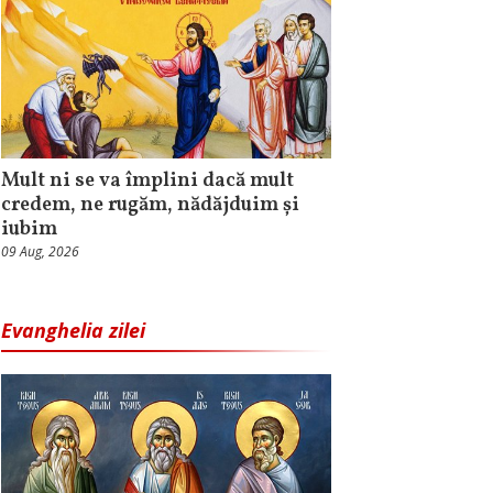
Mult ni se va împlini dacă mult
credem, ne rugăm, nădăjduim și
iubim
09 Aug, 2026
Evanghelia zilei