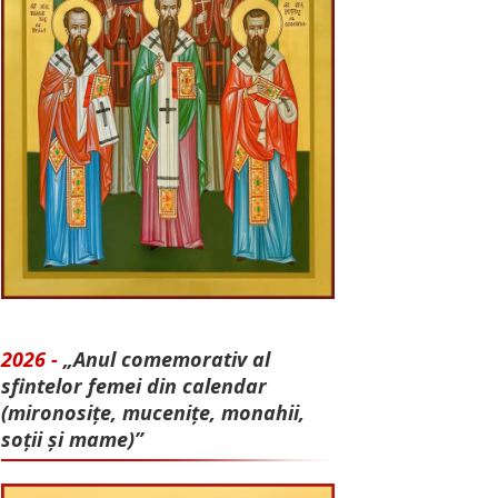
2026 -
„Anul comemorativ al
sfintelor femei din calendar
(mironosițe, mu­cenițe, monahii,
soții și mame)”