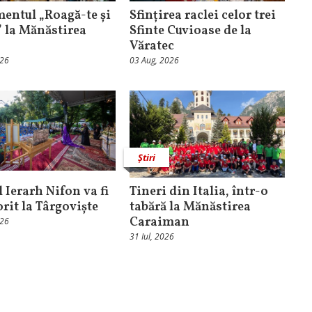
entul „Roagă-te și
Sfințirea raclei celor trei
” la Mănăstirea
Sfinte Cuvioase de la
Văratec
026
03 Aug, 2026
Știri
 Ierarh Nifon va fi
Tineri din Italia, într-o
orit la Târgoviște
tabără la Mănăstirea
Caraiman
026
31 Iul, 2026