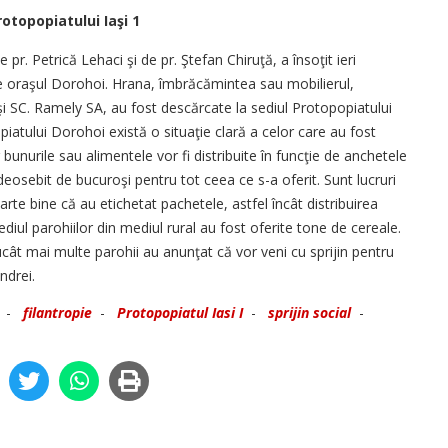
otopopiatului Iaşi 1
pr. Petrică Lehaci şi de pr. Ştefan Chiruţă, a însoţit ieri
re oraşul Dorohoi. Hrana, îmbrăcămintea sau mobilierul,
 şi SC. Ramely SA, au fost descărcate la sediul Protopopiatului
atului Dorohoi există o situaţie clară a celor care au fost
ar bunurile sau alimentele vor fi distribuite în funcţie de anchetele
deosebit de bucuroşi pentru tot ceea ce s-a oferit. Sunt lucruri
oarte bine că au etichetat pachetele, astfel încât distribuirea
diul parohiilor din mediul rural au fost oferite tone de cereale.
ucât mai multe parohii au anunţat că vor veni cu sprijin pentru
ndrei.
-
filantropie
-
Protopopiatul Iasi I
-
sprijin social
-