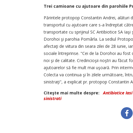
Trei camioane cu ajutoare din parohiile Pr
Părintele protopop Constantin Andrei, alături de 
transportul cu ajutoare care s-a îndreptat căt
transportate cu sprijinul SC Antibiotice SA Iaşi
Dorohoi şi parohia Pomârla. La sediul Protopopi
afectaţi de viitura din seara zilei de 28 iunie, i
sociale întreprinse. "Cei de la Dorohoi au fost 
noi şi de calitate. Credincioşii noştri au făcut f
ajutoarelor să fie mult mai uşoară. Prin interme
Colecta va continua şi în zilele următoare, într
sinistraţi", a explicat pr. protopop Constantin A
Citeşte mai multe despre:
Antibiotice Iasi
sinistrati