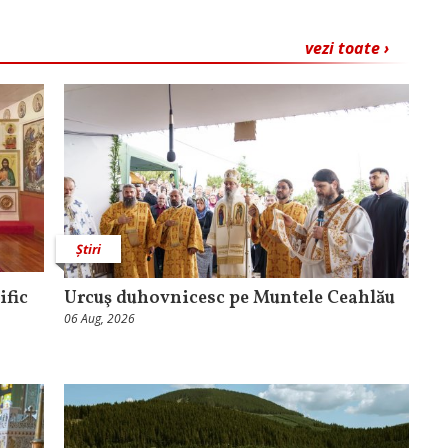
vezi toate ›
Știri
ific
Urcuş duhovnicesc pe Muntele Ceahlău
06 Aug, 2026