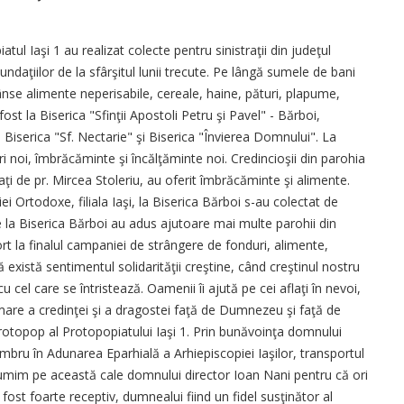
tul Iaşi 1 au realizat colecte pentru sinistraţii din judeţul
daţiilor de la sfârşitul lunii trecute. Pe lângă sumele de bani
rânse alimente neperisabile, cereale, haine, pături, plapume,
ost la Biserica "Sfinţii Apostoli Petru şi Pavel" - Bărboi,
Biserica "Sf. Nectarie" şi Biserica "Învierea Domnului". La
i noi, îmbrăcăminte şi încălţăminte noi. Credincioşii din parohia
i de pr. Mircea Stoleriu, au oferit îmbrăcăminte şi alimente.
ei Ortodoxe, filiala Iaşi, la Biserica Bărboi s-au colectat de
 la Biserica Bărboi au adus ajutoare mai multe parohii din
ort la finalul campaniei de strângere de fonduri, alimente,
există sentimentul solidarităţii creştine, când creştinul nostru
u cel care se întristează. Oamenii îi ajută pe cei aflaţi în nevoi,
imare a credinţei şi a dragostei faţă de Dumnezeu şi faţă de
protopop al Protopopiatului Iaşi 1. Prin bunăvoinţa domnului
embru în Adunarea Eparhială a Arhiepiscopiei Iaşilor, transportul
lţumim pe această cale domnului director Ioan Nani pentru că ori
 fost foarte receptiv, dumnealui fiind un fidel susţinător al