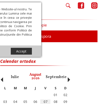
e Website-ul nostru. Te
iarului Lumina cele mai
ce în ceea ce privește
a continua navigarea pe
Opinii
Filantropie
iticii de Cookie. Prin
ie conform Politicii de
trucțiunile din Politica
In memoriam
Diaspora
Accept
Calendar ortodox
‹
›
August
Iulie
Septembrie
Octombrie
Noiembri
2026
L
M
M
J
V
S
D
01
02
03
04
05
06
07
08
09