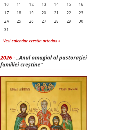
10
11
12
13
14
15
16
17
18
19
20
21
22
23
24
25
26
27
28
29
30
31
Vezi calendar crestin ortodox »
2026 -
„Anul omagial al pastorației
familiei creștine”