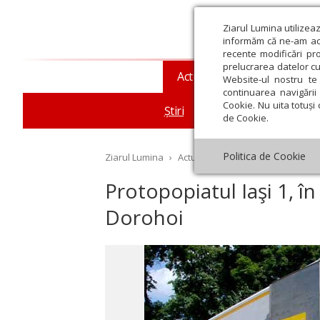
Ziarul Lumina utilizea
informăm că ne-am actu
recente modificări pr
prelucrarea datelor cu
Actualitate religioasă
T
Website-ul nostru te 
continuarea navigării 
Cookie. Nu uita totuși 
Știri
Mesaje și cuvântări
de Cookie.
Politica de Cookie
Ziarul Lumina
›
Actualitate religioasă
›
Știri
›
Pr
Protopopiatul Iaşi 1, în 
Dorohoi
st
Septembrie
Octombrie
Noiembrie
Decembrie
Ianuar