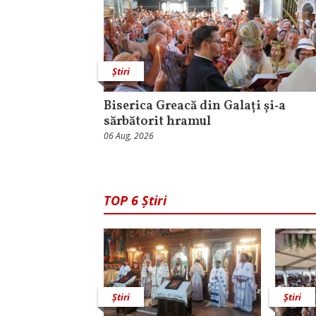
Știri
Biserica Greacă din Galați și‑a
sărbătorit hramul
06 Aug, 2026
TOP 6 Știri
Știri
Știri