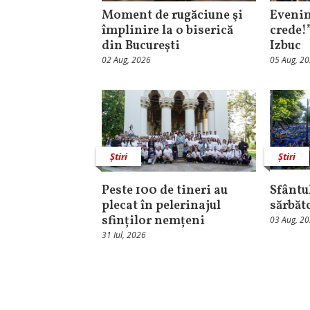
Moment de rugăciune şi
Evenim
împlinire la o biserică
crede!
din Bucureşti
Izbuc
02 Aug, 2026
05 Aug, 2
Știri
Știri
Peste 100 de tineri au
Sfântul
plecat în pelerinajul
sărbăt
sfinților nemțeni
03 Aug, 2
31 Iul, 2026