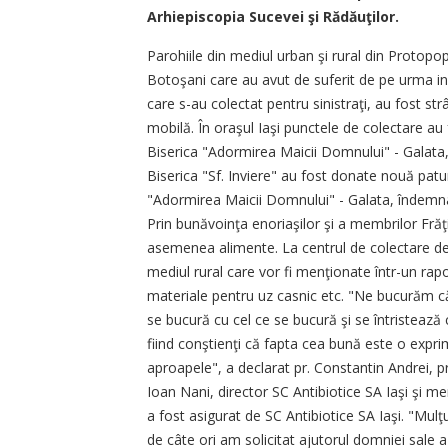
Arhiepiscopia Sucevei şi Rădăuţilor.
Parohiile din mediul urban şi rural din Protopopia
Botoşani care au avut de suferit de pe urma inun
care s-au colectat pentru sinistraţi, au fost st
mobilă. În oraşul Iaşi punctele de colectare au f
Biserica "Adormirea Maicii Domnului" - Galata, 
Biserica "Sf. Inviere" au fost donate nouă patur
"Adormirea Maicii Domnului" - Galata, îndemnaţ
Prin bunăvoinţa enoriaşilor şi a membrilor Frăţi
asemenea alimente. La centrul de colectare de
mediul rural care vor fi menţionate într-un rap
materiale pentru uz casnic etc. "Ne bucurăm că 
se bucură cu cel ce se bucură şi se întristează c
fiind conştienţi că fapta cea bună este o expr
aproapele", a declarat pr. Constantin Andrei, 
Ioan Nani, director SC Antibiotice SA Iaşi şi m
a fost asigurat de SC Antibiotice SA Iaşi. "Mu
de câte ori am solicitat ajutorul domniei sale a