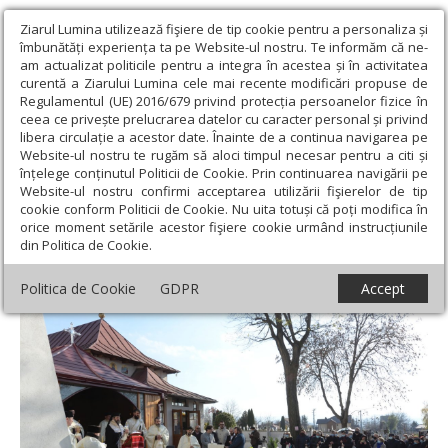
Ziarul Lumina utilizează fişiere de tip cookie pentru a personaliza și
îmbunătăți experiența ta pe Website-ul nostru. Te informăm că ne-
am actualizat politicile pentru a integra în acestea și în activitatea
curentă a Ziarului Lumina cele mai recente modificări propuse de
Regulamentul (UE) 2016/679 privind protecția persoanelor fizice în
ceea ce privește prelucrarea datelor cu caracter personal și privind
libera circulație a acestor date. Înainte de a continua navigarea pe
Website-ul nostru te rugăm să aloci timpul necesar pentru a citi și
Ziarul Lumina
›
Actualitate religioasă
›
Știri
›
Reputatul istoric
înțelege conținutul Politicii de Cookie. Prin continuarea navigării pe
Sorin Iftimi a fost înmormântat la Iași
Website-ul nostru confirmi acceptarea utilizării fişierelor de tip
cookie conform Politicii de Cookie. Nu uita totuși că poți modifica în
Reputatul istoric Sorin Iftimi a fost
orice moment setările acestor fişiere cookie urmând instrucțiunile
din Politica de Cookie.
înmormântat la Iași
Politica de Cookie
GDPR
Accept