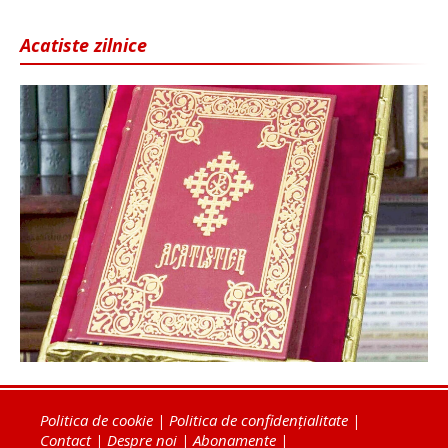
Acatiste zilnice
Politica de cookie
|
Politica de confidențialitate
|
Contact
|
Despre noi
|
Abonamente
|