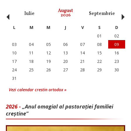
‹
›
August
Iulie
Septembrie
O
2026
L
M
M
J
V
S
D
01
02
03
04
05
06
07
08
09
10
11
12
13
14
15
16
17
18
19
20
21
22
23
24
25
26
27
28
29
30
31
Vezi calendar crestin ortodox »
2026 -
„Anul omagial al pastorației familiei
creștine”