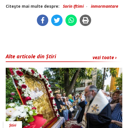
Citeşte mai multe despre:
Sorin Iftimi
-
inmormantare
Alte articole din Știri
vezi toate ›
Știri