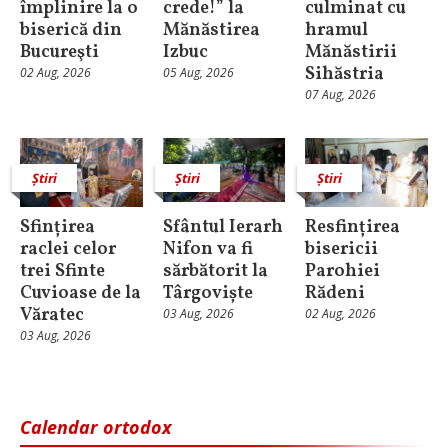
împlinire la o
crede!” la
culminat cu
biserică din
Mănăstirea
hramul
Bucureşti
Izbuc
Mănăstirii
Sihăstria
02 Aug, 2026
05 Aug, 2026
07 Aug, 2026
Știri
Știri
Știri
Sfințirea
Sfântul Ierarh
Resfințirea
raclei celor
Nifon va fi
bisericii
trei Sfinte
sărbătorit la
Parohiei
Cuvioase de la
Târgoviște
Rădeni
Văratec
03 Aug, 2026
02 Aug, 2026
03 Aug, 2026
Calendar ortodox