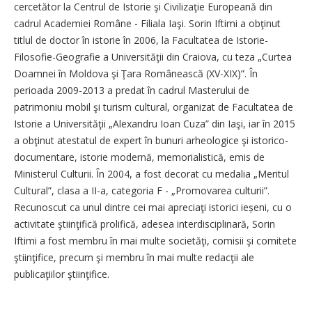
cercetător la Centrul de Istorie şi Civilizaţie Europeană din
cadrul Academiei Române - Filiala Iaşi. Sorin Iftimi a obţinut
titlul de doctor în istorie în 2006, la Facultatea de Istorie-
Filosofie-Geografie a Univer­si­tăţii din Craiova, cu teza „Curtea
Doamnei în Moldova şi Ţara Românească (XV-XIX)”. În
perioada 2009-2013 a predat în cadrul Mas­­terului de
patrimoniu mobil şi ­turism cultural, organizat de Fa­cul­ta­tea de
Istorie a Universităţii „Alexan­dru Ioan Cuza” din Iaşi, iar în 2015
a obţinut atestatul de expert în bunuri arheologice şi istorico-
documentare, istorie modernă, memorialistică, emis de
Ministerul Culturii. În 2004, a fost decorat cu medalia „Meritul
Cultural”, clasa a II-a, categoria F - „Promovarea cul­­turii”.
Recunoscut ca unul dintre cei mai apreciaţi istorici ieșeni, cu o
activitate ştiinţifică prolifică, adesea interdisciplinară, Sorin
Iftimi a fost membru în mai multe societăţi, comisii şi comitete
ştiinţifice, precum şi membru în mai multe redacţii ale
publicaţiilor ştiinţifice.