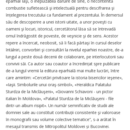
eparhial Iaşi, o inepuizabilă dăruire de sine, o necontenită
combus­tie sufletească şi intelectuală pentru descifrarea şi
ȋnțelegerea trecutului ca fundament al prezentului. Ȋn demersul
său de descoperire a unei istorii uitate, a unor poveşti cu
oameni şi locuri, istoricul, cercetătorul lăsa să se ȋntrevadă
omul ȋndrăgostit de poveste, de veşnicie şi de sens. Acestor
repere a ȋncercat, neobosit, să ȋi facă părtaşi ȋn cursul deselor
ȋntȃlniri, convorbiri şi consultări la nivelul eparhiei noastre, de-a
lungul a peste două decenii de colaborare, pe interlocutorii sau
convivii săi. Ca autor sau coautor a ȋncredințat spre publicare
de-a lungul vremii la editura eparhială mai multe lucrări, ȋntre
care amintim: «Cercetări privitoare la istoria bisericilor ieşene»,
«Iaşii. Simbolurile unui oraş-simbol», «Heraldica Palatului
Sturdza de la Miclăuşeni», «Giovanni Schiavoni - un pictor
italian în Moldova», «Palatul Sturdza de la Miclăuşeni - file
dintr-un album risipit». Un număr semnificativ de studii ale
domniei sale au constituit contribuții consistente şi valoroase
ȋn monografii sau volume colective tematice”, s-a arătat în
mesajul transmis de Mitropolitul Moldovei și Bucovinei.