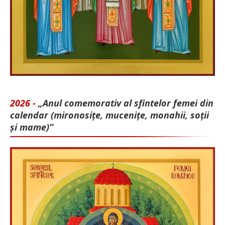
2026 -
„Anul comemorativ al sfintelor femei din
calendar (mironosițe, mu­cenițe, monahii, soții
și mame)”