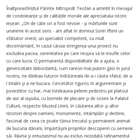
Înaltpreasfințitul Părinte Mitropolit Teofan a amintit în mesajul
de condoleanțe și de calitățile morale ale apreciatului istoric
ieșean: „Ori de cȃte ori a fost nevoie - şi mărturiile sunt
unanime ȋn acest sens - am aflat ȋn domnul Sorin Iftimi un
sfătuitor onest, un specialist competent, cu mult
discernămȃnt, ȋn cazul căruia stringența unui proiect nu
excludea pacea, serenitatea pe care reuşea să le insufle celor
cu care lucra. O permanentă disponibilitate de a ajuta, o
generozitate debordantă, cum rareori mai putem găsi ȋn jurul
nostru, ne dădeau tuturor ȋndrăzneala de a-i căuta sfatul, de a-
l ȋntȃlni şi a ne bucura. Cercetător riguros ȋn argumentare şi
povestitor cu har, mai totdeauna pelerin pedestru pe platoul
de aur al Iaşiului, cu bornele de plecare şi de sosire la Palatul
Culturii, respectiv Muzeul Unirii, ȋn căutarea altor şi altor
istorisiri despre oameni, monumente, ȋntȃmplări şi destine,
fascinat de ceea ce poate tăinui trecutul şi permanent animat
de bucuria dăruirii, ȋmpărtăşirii propriilor descoperiri cu semenii
săi. Rȃvna şi entuziasmul nu au exclus niciodată rafinamentul