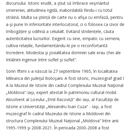
discursului. Istoric erudit, a ştiut să ȋmbrace veşmȃntul
smereniei, atitudinea rigidă, inabordabilă fiindu-i cu totul
străină. Multa sa ştiință de carte nu o afişa cu emfază, pentru
a-şi pune ȋn inferioritate interlocutorul, ci o folosea ca izvor de
ȋmbogățire şi odihnă a celuilalt. Evitȃnd stridențele, căuta
autenticitatea lucrurilor. Exigent cu sine, empatic cu semenii,
cultiva relațiile, fundamentȃndu-le pe o reconfortantă
ȋncredere. Modestia şi jovialitatea domniei sale erau chei ale
ȋntȃlnirii ingenue ȋntre suflet şi suflet”.
Sorin Iftimi s-a născut la 27 septembrie 1965, în localitatea
Mileanca din judeţul Botoşani. A fost istoric, muzeograf grad I
A la Muzeul de Istorie din cadrul Complexului Muzeal Naţional
„Moldova”-Iaşi, expert atestat în patrimoniu cultural mobil.
Absolvent al Liceului „Emil Raco­viță” din Iași, al Facultăţii de
Istorie a Universităţii­­ „Alexan­dru loan ­Cuza” - Iaşi, a fost
muzeograf în ­cadrul Muzeului de Istorie a Moldovei din
structura Complexului Muzeal Naţional „Moldova” între anii
1995-1999 şi 2008-2021. În perioada 2000-2008 a fost