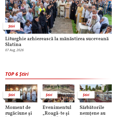
Știri
Liturghie arhierească la mănăstirea suceveană
Slatina
07 Aug, 2026
TOP 6 Știri
Știri
Știri
Știri
Moment de
Evenimentul
Sărbătorile
rugăciune şi
„Roagă-te și
nemţene au