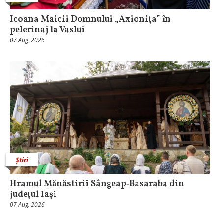
Icoana Maicii Domnului „Axionița” în
pelerinaj la Vaslui
07 Aug, 2026
Știri
Hramul Mănăstirii Sângeap‑Basaraba din
judeţul Iaşi
07 Aug, 2026