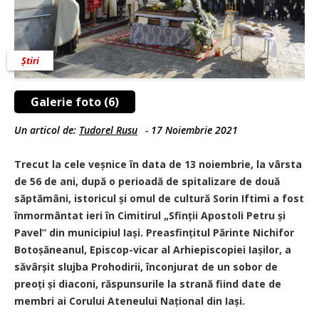
Știri
Galerie foto (6)
Un articol de:
Tudorel Rusu
-
17 Noiembrie 2021
Trecut la cele veșnice în data de 13 noiembrie, la vârsta
de 56 de ani, după o perioadă de spitalizare de două
săptămâni, istoricul și omul de cultură Sorin Iftimi a fost
înmormântat ieri în Cimitirul „Sfinții Apostoli Petru și
Pavel” din municipiul Iași. Preasfințitul Părinte Nichifor
Botoșăneanul, Episcop-vicar al Arhiepiscopiei Iașilor, a
săvârșit slujba Prohodirii, înconjurat de un sobor de
preoți și diaconi, răspunsurile la strană fiind date de
membri ai Corului Ateneului Național din Iași.