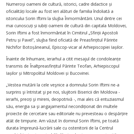
Numeroși oameni de cultură, istorici, cadre didactice și
oficialități locale au fost ieri alături de familia îndoliată a
istoricului Sorin Iftimi la slujba Înmormântării. Unul dintre cei
mai cunoscuți și iubiți oameni de cultură din capitala Moldovei,
Sorin Iftimi a fost înmormântat în Cimitirul „Sfinții Apostoli
Petru și Pavel”, slujba fiind oficiată de Prea­sfințitul Părinte
Nichifor Botoșă­neanul, Episcop-vicar al Arhiepiscopiei Iașilor.
Înainte de înhumare, ierarhul a citit mesajul de condoleanțe
transmis de Înaltpreasfințitul Părinte Teofan, Arhiepiscopul
Iașilor și Mitropolitul Moldovei și Bucovinei.
„Vestea mutării la cele veşnice a domnului Sorin Iftimi ne-a
surprins şi ȋntristat şi pe noi, slujitorii Bisericii din Moldova -
ierarhi, preoți şi mireni, deopotrivă -, mai ales că entuziasmul
său, energia sa şi angajamentul necondiționat din multele
proiecte de cercetare sau editoriale nu prevesteau o despărțire
atȃt de timpurie. Am văzut ȋn domnul Sorin Iftimi, pe toată
durata ȋmpreună-lucrării sale cu ostenitorii de la Centrul