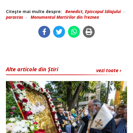
Citeşte mai multe despre:
Benedict, Episcopul Sălajului
-
parastas
-
Monumentul Martirilor din Treznea
Alte articole din Știri
vezi toate ›