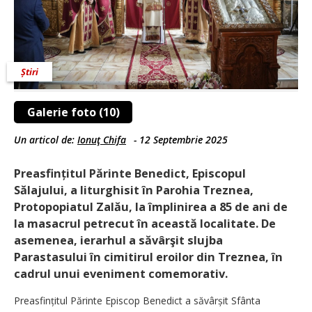
Știri
Galerie foto (10)
Un articol de:
Ionuţ Chifa
-
12 Septembrie 2025
Preasfințitul Părinte Benedict, Episcopul
Sălajului, a liturghisit în Parohia Treznea,
Protopopiatul Zalău, la împlinirea a 85 de ani de
la masacrul petrecut în această localitate. De
asemenea, ierarhul a săvârşit slujba
Parastasului în cimitirul eroilor din Treznea, în
cadrul unui eveniment comemorativ.
Preasfințitul Părinte Episcop Benedict a săvârșit Sfânta