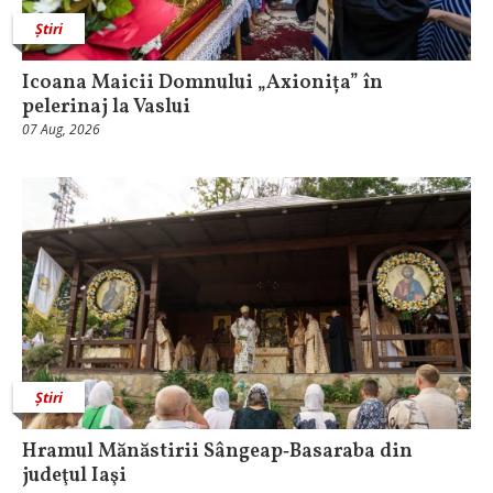
Știri
Icoana Maicii Domnului „Axionița” în
pelerinaj la Vaslui
07 Aug, 2026
Știri
Hramul Mănăstirii Sângeap‑Basaraba din
judeţul Iaşi