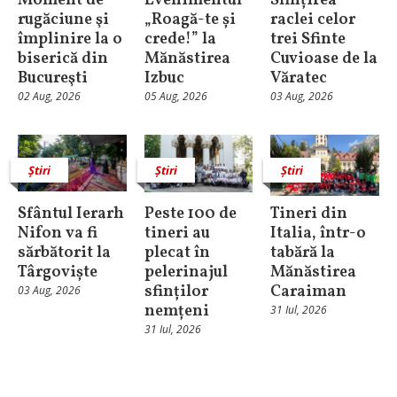
Moment de
Evenimentul
Sfințirea
rugăciune şi
„Roagă-te și
raclei celor
împlinire la o
crede!” la
trei Sfinte
biserică din
Mănăstirea
Cuvioase de la
Bucureşti
Izbuc
Văratec
02 Aug, 2026
05 Aug, 2026
03 Aug, 2026
Știri
Știri
Știri
Sfântul Ierarh
Peste 100 de
Tineri din
Nifon va fi
tineri au
Italia, într-o
sărbătorit la
plecat în
tabără la
Târgoviște
pelerinajul
Mănăstirea
sfinților
Caraiman
03 Aug, 2026
nemțeni
31 Iul, 2026
31 Iul, 2026