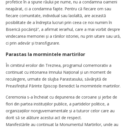
profetice în a spune răului pe nume, nu a condamna oameni
neapărat, ci a condamna fapte. Pentru că fiecare om sau
fiecare comunitate, individual sau laolaltă, are această
posibilitate de a îndrepta lucruri prin ceea ce noi numim în
Biserică pocăință”, a afirmat ierarhul, care a mai vorbit despre
vindecarea memoriei și a rănilor istoriei, nu prin uitare sau ură,
ci prin adevăr și transfigurare.
Parastas la mormintele martirilor
În cimitirul eroilor din Treznea, programul comemorativ a
continuat cu intonarea Imnului Națio­nal și un moment de
reculegere, urmate de slujba Parastasului, săvârşită de
Preasfințitul Părinte Episcop Benedict la mormintele martirilor.
Ceremonia s-a încheiat cu depunerea de coroane și jerbe de
flori din partea instituțiilor publice, a partidelor politice, a
organizațiilor nonguvernamentale și a tuturor celor care au
dorit să se alăture acestui act de respect.
Manifestările au continuat la Monumentul Martirilor, unde au