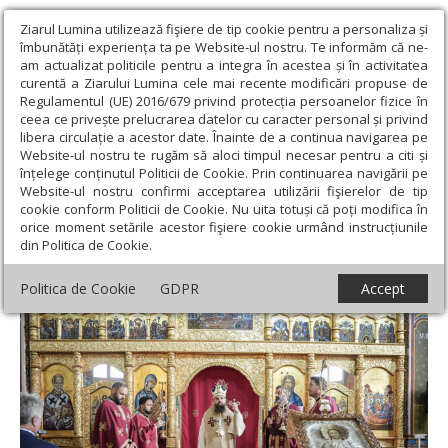
Ziarul Lumina utilizează fişiere de tip cookie pentru a personaliza și
îmbunătăți experiența ta pe Website-ul nostru. Te informăm că ne-
am actualizat politicile pentru a integra în acestea și în activitatea
curentă a Ziarului Lumina cele mai recente modificări propuse de
Regulamentul (UE) 2016/679 privind protecția persoanelor fizice în
ceea ce privește prelucrarea datelor cu caracter personal și privind
libera circulație a acestor date. Înainte de a continua navigarea pe
Website-ul nostru te rugăm să aloci timpul necesar pentru a citi și
Ziarul Lumina
›
Actualitate religioasă
›
Știri
›
Rugăciune și
înțelege conținutul Politicii de Cookie. Prin continuarea navigării pe
ceremonii comemorative la 85 de ani de la masacrul din Treznea,
Website-ul nostru confirmi acceptarea utilizării fişierelor de tip
Sălaj
cookie conform Politicii de Cookie. Nu uita totuși că poți modifica în
orice moment setările acestor fişiere cookie urmând instrucțiunile
Rugăciune și ceremonii comemorative la 85
din Politica de Cookie.
de ani de la masacrul din Treznea, Sălaj
Politica de Cookie
GDPR
Accept