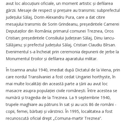
avut loc alocuțiuni oficiale, un moment artistic și defilarea
gărzii. Mesaje de respect și prețuire au transmis: subprefectul
județului Sălaj, Dorin-Alexandru Pura, care a dat citire
mesajului transmis de Sorin Grindeanu, președintele Camerei
Depu­taților din România; primarul comunei Treznea, Oros
Cristian; președintele Consiliului Județean Sălaj, Dinu Iancu-
Sălăjanu; și prefectul județului Sălaj, Cristian Claudiu Bîrsan.
Evenimentul s-a încheiat prin ceremonia depunerii de jerbe la
Monumentul Eroilor și defilarea aparatului militar.
În toamna anului 1940, imediat după Dictatul de la Viena, prin
care nordul Transilvaniei a fost cedat Ungariei horthyste, în
mai multe localități din această parte a țării au avut loc
masacre asupra populației civile românești. Între acestea se
numără și tragedia de la Treznea. La 9 septembrie 1940,
trupele maghiare au pătruns în sat și au ucis 86 de români -
copii, femei, bărbați și vârstnici. În 1995, localitatea a fost
recunoscută oficial drept „Comuna-martir Treznea”.