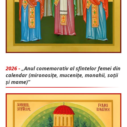
2026 -
„Anul comemorativ al sfintelor femei din
calendar (mironosițe, mu­cenițe, monahii, soții
și mame)”