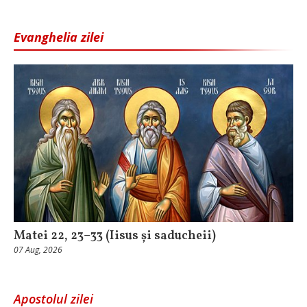
Evanghelia zilei
Matei 22, 23–33 (Iisus și saducheii)
07 Aug, 2026
Apostolul zilei