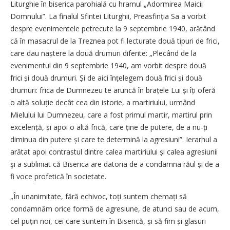
Liturghie în biserica parohială cu hramul „Adormirea Maicii
Domnului”. La finalul Sfintei Liturghii, Preasfinția Sa a vorbit
despre evenimentele petrecute la 9 septembrie 1940, arătând
că în masacrul de la Treznea pot fi lecturate două tipuri de frici,
care dau naștere la două drumuri diferite: „Plecând de la
evenimentul din 9 septembrie 1940, am vorbit despre două
frici și două drumuri. Și de aici înțelegem două frici și două
drumuri: frica de Dumnezeu te aruncă în brațele Lui și îți oferă
o altă soluție decât cea din istorie, a martiriului, urmând
Mielului lui Dumnezeu, care a fost primul martir, martirul prin
excelență, și apoi o altă frică, care ține de putere, de a nu-ți
diminua din putere și care te determină la agresiuni”. Ierarhul a
arătat apoi contrastul dintre calea martiriului și calea agresiunii
şi a subliniat că Biserica are datoria de a condamna răul și de a
fi voce profetică în societate.
„În unanimitate, fără echivoc, toți suntem chemați să
condamnăm orice formă de agresiune, de atunci sau de acum,
cel puțin noi, cei care suntem în Biserică, și să fim și glasuri