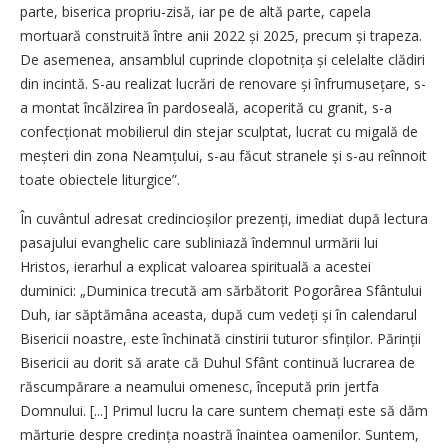
parte, biserica propriu-zisă, iar pe de altă parte, capela
mortuară construită între anii 2022 și 2025, precum și trapeza.
De asemenea, ansamblul cuprinde clopotnița și celelalte clădiri
din incintă. S-au realizat lucrări de renovare și înfrumusețare, s-
a montat încălzirea în pardoseală, acoperită cu granit, s-a
confecționat mobilierul din stejar sculptat, lucrat cu migală de
meșteri din zona Neamțului, s-au făcut stranele și s-au reînnoit
toate obiectele liturgice”.
În cuvântul adresat credincioșilor prezenți, imediat după lectura
pasajului evanghelic care subliniază îndemnul urmării lui
Hristos, ierarhul a explicat valoarea spirituală a acestei
duminici: „Duminica trecută am sărbătorit Pogorârea Sfântului
Duh, iar săptămâna aceasta, după cum vedeți și în calendarul
Bisericii noastre, este închinată cinstirii tuturor sfinților. Părinții
Bisericii au dorit să arate că Duhul Sfânt continuă lucrarea de
răscumpărare a neamului omenesc, începută prin jertfa
Domnului. [...] Primul lucru la care suntem chemați este să dăm
mărturie despre credința noastră înaintea oamenilor. Suntem,