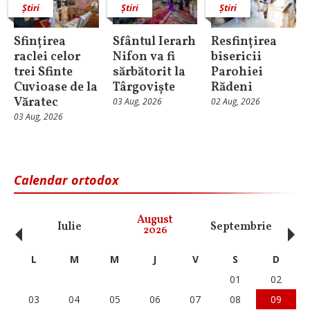
Știri
Știri
Știri
Sfințirea
Sfântul Ierarh
Resfințirea
raclei celor
Nifon va fi
bisericii
trei Sfinte
sărbătorit la
Parohiei
Cuvioase de la
Târgoviște
Rădeni
Văratec
03 Aug, 2026
02 Aug, 2026
03 Aug, 2026
Calendar ortodox
‹
›
August
Iulie
Septembrie
O
2026
L
M
M
J
V
S
D
01
02
03
04
05
06
07
08
09