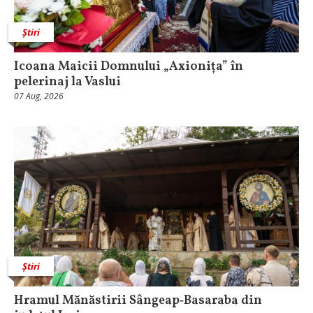
Știri
Icoana Maicii Domnului „Axionița” în
pelerinaj la Vaslui
07 Aug, 2026
Știri
Hramul Mănăstirii Sângeap‑Basaraba din