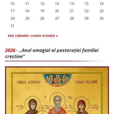
10
11
12
13
14
15
16
17
18
19
20
21
22
23
24
25
26
27
28
29
30
31
Vezi calendar crestin ortodox »
2026 -
„Anul omagial al pastorației familiei
creștine”