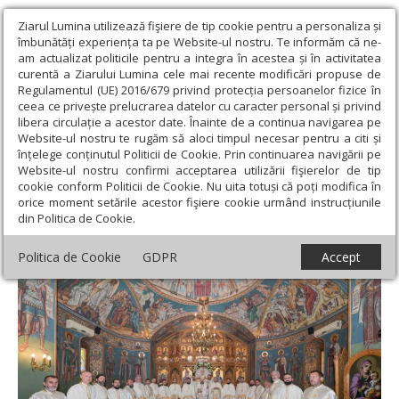
Ziarul Lumina utilizează fişiere de tip cookie pentru a personaliza și
îmbunătăți experiența ta pe Website-ul nostru. Te informăm că ne-
am actualizat politicile pentru a integra în acestea și în activitatea
curentă a Ziarului Lumina cele mai recente modificări propuse de
Regulamentul (UE) 2016/679 privind protecția persoanelor fizice în
ceea ce privește prelucrarea datelor cu caracter personal și privind
libera circulație a acestor date. Înainte de a continua navigarea pe
Website-ul nostru te rugăm să aloci timpul necesar pentru a citi și
Ziarul Lumina
›
Actualitate religioasă
›
Știri
›
Rugăciune şi
înțelege conținutul Politicii de Cookie. Prin continuarea navigării pe
înnoire în Parohia Măneciu-Ungureni
Website-ul nostru confirmi acceptarea utilizării fişierelor de tip
cookie conform Politicii de Cookie. Nu uita totuși că poți modifica în
Rugăciune şi înnoire în Parohia Măneciu-
orice moment setările acestor fişiere cookie urmând instrucțiunile
din Politica de Cookie.
Ungureni
Politica de Cookie
GDPR
Accept