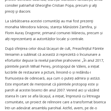
consilier patriarhal Gheorghe-Cristian Popa, precum şi alţi
preoţi şi diaconi.
La sărbătoarea acestei comunităţi au mai fost prezenţi
monahia Minodora Ivănoiu, stareța Mănăstirii Zamfira, şi
Florin Auraș Dragomir, primarul comunei Măneciu, precum și
alți re­pre­zentanți ai autorităților locale și centrale.
După sfințirea celor două lăcașuri de cult, Preasfințitul Părinte
Veniamin a subliniat că această zi reprezintă o încununare a
eforturilor depuse la nivelul parohiei prahovene: „În anul 2017,
părintele paroh Mihail Peneș, protopopul de Văleni, a inițiat
lucrările de restaurare a picturii, înnoind-o și redându-i
frumusețea de odinioară, așa cum o puteți admira și astăzi.
Este important de menționat că părintele protopop este și
paroh al acestei biserici din anul 2007. Venind aici și văzând
starea în care se afla lăcașul, a inițiat, împreună cu întreaga
comunitate, un proiect de reînnoire care a transformat biserica
într-un adevărat ansamblu parohial. Astfel, avem, pe de-o