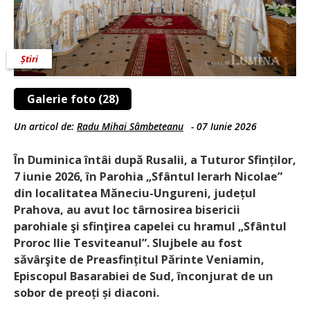
Știri
Galerie foto (28)
Un articol de:
Radu Mihai Sâmbeteanu
-
07 Iunie 2026
În Duminica întâi după Rusalii, a Tuturor Sfinților,
7 iunie 2026, în Parohia „Sfântul Ierarh Nicolae”
din localitatea Măneciu-Ungureni, județul
Prahova, au avut loc târnosirea bisericii
parohiale şi sfinţirea capelei cu hramul „Sfântul
Proroc Ilie Tesviteanul”. Slujbele au fost
săvârşite de Preasfințitul Părinte Veniamin,
Episcopul Basarabiei de Sud, înconjurat de un
sobor de preoți și diaconi.