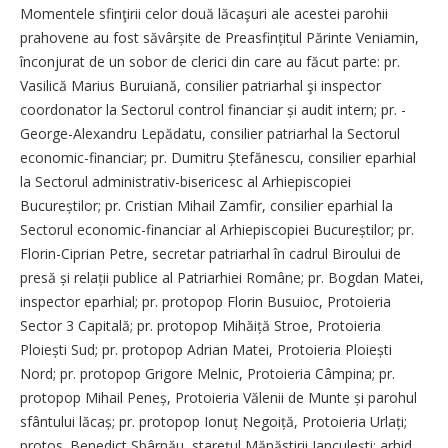
Momentele sfinţirii celor două lăcaşuri ale acestei parohii
prahovene au fost săvârșite de Preasfințitul Părinte Veniamin,
înconjurat de un sobor de clerici din care au făcut parte: pr.
Vasilică Marius Buruiană, consilier patriarhal şi inspector
coordonator la Sectorul control financiar și audit intern; pr. ­
George-Alexandru Lepădatu, consilier patriarhal la Sectorul
economic-financiar; pr. Dumitru Ștefănescu, consilier eparhial
la Sectorul administrativ-bisericesc al Arhiepiscopiei
Bucureștilor; pr. Cristian Mihail Zamfir, consilier eparhial la
Sectorul economic-financiar al Arhiepiscopiei Bucureștilor; pr.
Florin-Ciprian Petre, secretar patriarhal în cadrul Biroului de
presă și relații publice al Patriarhiei Române; pr. Bogdan Matei,
inspector eparhial; pr. protopop Florin Busuioc, Protoieria
Sector 3 Capitală; pr. protopop Mihăiță Stroe, Protoieria
Ploiești Sud; pr. protopop Adrian Matei, Protoieria Ploiești
Nord; pr. protopop Grigore Melnic, Protoieria Câmpina; pr.
protopop Mihail Peneș, Protoieria Vălenii de Munte și parohul
sfântului lăcaș; pr. protopop Ionuț Negoiță, Protoieria Urlați;
protos. Benedict Sbârnău, starețul Mănăstirii Ianculești; arhid.