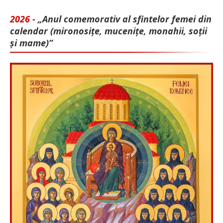
2026 -
„Anul comemorativ al sfintelor femei din
calendar (mironosițe, mu­cenițe, monahii, soții
și mame)”