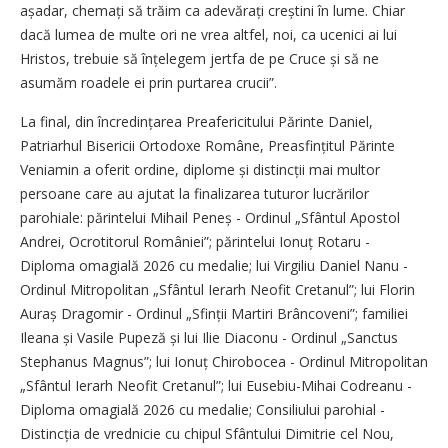
așadar, chemați să trăim ca adevărați creștini în lume. Chiar
dacă lumea de multe ori ne vrea altfel, noi, ca ucenici ai lui
Hristos, trebuie să înțelegem jertfa de pe Cruce și să ne
asumăm roadele ei prin purtarea crucii”.
La final, din încredințarea Preafericitului Părinte Daniel,
Patriarhul Bisericii Ortodoxe Române, Preasfințitul Părinte
Veniamin a oferit ordine, diplome și distincții mai multor
persoane care au ajutat la finalizarea tuturor lucrărilor
parohiale: părintelui Mihail Peneș - Ordinul „Sfântul Apostol
Andrei, Ocrotitorul României”; părintelui Ionuț Rotaru -
Diploma omagială 2026 cu medalie; lui Virgiliu Daniel Nanu -
Ordinul Mitropolitan „Sfântul Ierarh Neofit Cretanul”; lui Florin
Auraș Dragomir - Ordinul „Sfinții Martiri Brâncoveni”; familiei
Ileana și Vasile Pupeză și lui Ilie Diaconu - Ordinul „Sanctus
Stephanus Magnus”; lui Ionuț Chirobocea - Ordinul Mitropolitan
„Sfântul Ierarh Neofit Cretanul”; lui Eusebiu-Mihai Codreanu -
Diploma omagială 2026 cu medalie; Consiliului parohial -
Distincția de vrednicie cu chipul Sfântului Dimitrie cel Nou,