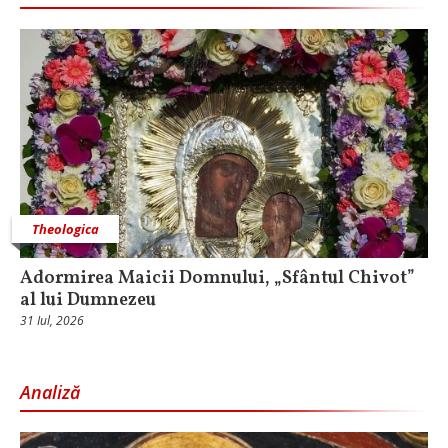
Theologica
Adormirea Maicii Domnului, „Sfântul Chivot”
al lui Dumnezeu
31 Iul, 2026
Analiză