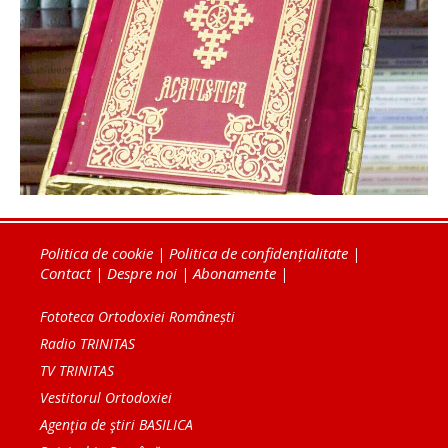
Politica de cookie
|
Politica de confidențialitate
|
Contact
|
Despre noi
|
Abonamente
|
Fototeca Ortodoxiei Românești
Radio TRINITAS
TV TRINITAS
Vestitorul Ortodoxiei
Agenţia de ştiri BASILICA