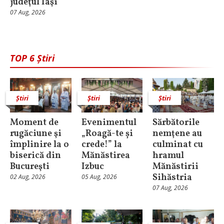
judeţul Iaşi
07 Aug, 2026
TOP 6 Știri
Știri
Știri
Știri
Moment de
Evenimentul
Sărbătorile
rugăciune şi
„Roagă-te și
nemţene au
împlinire la o
crede!” la
culminat cu
biserică din
Mănăstirea
hramul
Bucureşti
Izbuc
Mănăstirii
Sihăstria
02 Aug, 2026
05 Aug, 2026
07 Aug, 2026