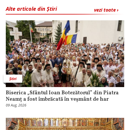
Alte articole din Știri
vezi toate ›
Știri
Biserica „Sfântul Ioan Botezătorul” din Piatra
Neamț a fost îmbrăcată în veșmânt de har
09 Aug, 2026