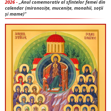
2026 -
„Anul comemorativ al sfintelor femei din
calendar (mironosițe, mu­cenițe, monahii, soții
și mame)”