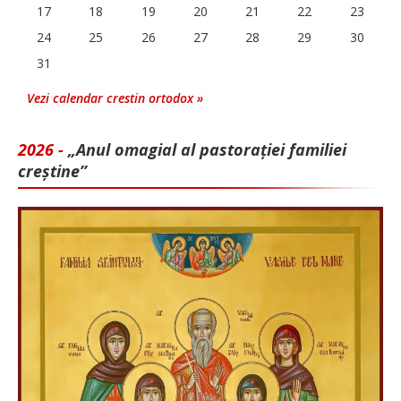
17
18
19
20
21
22
23
24
25
26
27
28
29
30
31
Vezi calendar crestin ortodox »
2026 -
„Anul omagial al pastorației familiei
creștine”