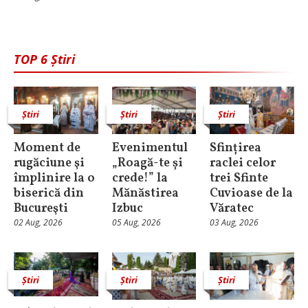
TOP 6 Știri
Știri
Știri
Știri
Moment de
Evenimentul
Sfințirea
rugăciune şi
„Roagă-te și
raclei celor
împlinire la o
crede!” la
trei Sfinte
biserică din
Mănăstirea
Cuvioase de la
Bucureşti
Izbuc
Văratec
02 Aug, 2026
05 Aug, 2026
03 Aug, 2026
Știri
Știri
Știri