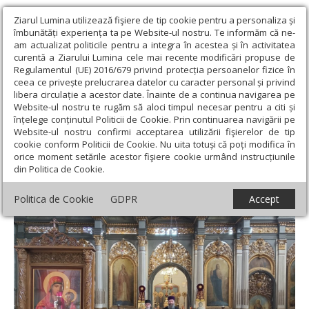
Ziarul Lumina utilizează fişiere de tip cookie pentru a personaliza și
îmbunătăți experiența ta pe Website-ul nostru. Te informăm că ne-
am actualizat politicile pentru a integra în acestea și în activitatea
curentă a Ziarului Lumina cele mai recente modificări propuse de
Regulamentul (UE) 2016/679 privind protecția persoanelor fizice în
ceea ce privește prelucrarea datelor cu caracter personal și privind
libera circulație a acestor date. Înainte de a continua navigarea pe
Website-ul nostru te rugăm să aloci timpul necesar pentru a citi și
Ziarul Lumina
›
Actualitate religioasă
›
Știri
›
Rugăciuni pentru
înțelege conținutul Politicii de Cookie. Prin continuarea navigării pe
făuritorii „Unirii de bază” în Ungaria
Website-ul nostru confirmi acceptarea utilizării fişierelor de tip
cookie conform Politicii de Cookie. Nu uita totuși că poți modifica în
Rugăciuni pentru făuritorii „Unirii de bază”
orice moment setările acestor fişiere cookie urmând instrucțiunile
din Politica de Cookie.
în Ungaria
Politica de Cookie
GDPR
Accept