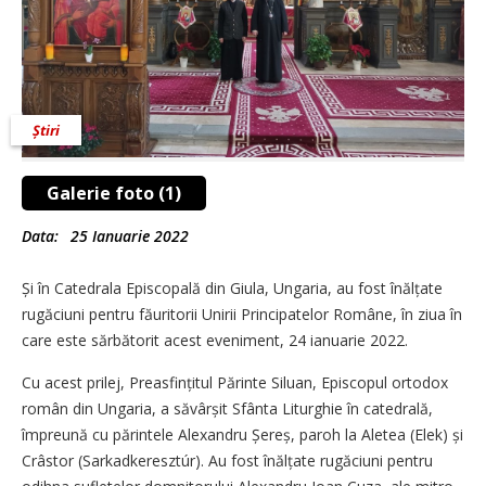
Știri
Galerie foto (1)
Data:
25 Ianuarie 2022
Și în Catedrala Episcopală din Giula, Ungaria, au fost înălțate
rugăciuni pentru făuritorii Unirii Principatelor Române, în ziua în
care este sărbătorit acest eveniment, 24 ianuarie 2022.
Cu acest prilej, Preasfințitul Părinte Siluan, Episcopul ortodox
român din Ungaria, a săvâr­șit Sfânta Liturghie în catedrală,
împreună cu părintele Alexandru Șereș, paroh la Aletea (Elek) și
Crâstor (Sarkadkeresztúr). Au fost înălțate rugăciuni pentru