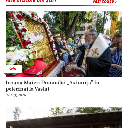
Alte articole din Știri
vezi toate ›
Știri
Icoana Maicii Domnului „Axionița” în
pelerinaj la Vaslui
07 Aug, 2026