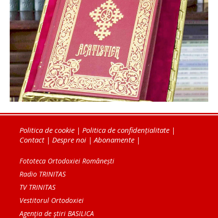
Politica de cookie
|
Politica de confidențialitate
|
Contact
|
Despre noi
|
Abonamente
|
Fototeca Ortodoxiei Românești
Radio TRINITAS
TV TRINITAS
Vestitorul Ortodoxiei
Agenţia de ştiri BASILICA