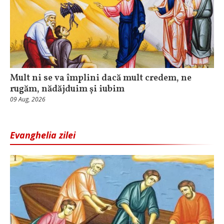
Mult ni se va împlini dacă mult credem, ne
rugăm, nădăjduim și iubim
09 Aug, 2026
Evanghelia zilei