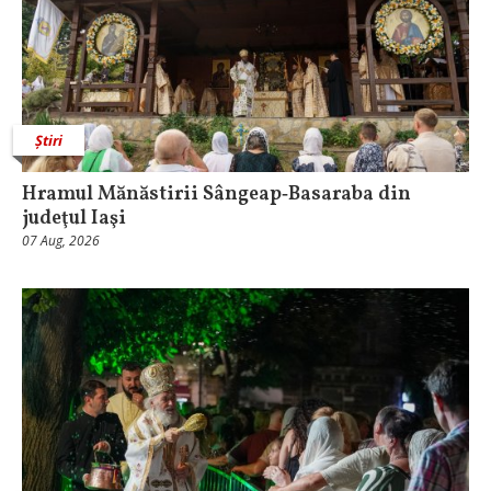
Știri
Hramul Mănăstirii Sângeap‑Basaraba din
judeţul Iaşi
07 Aug, 2026