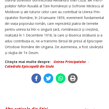
odihna sufletelor domnitorului Alexandru Ioan Cuza, ale mitro­
poliților Nifon Rusailă al Țării Românești și Sofronie Miclescu al
Moldovei și ale tuturor celor care au contribuit la Unirea Prin­
cipatelor Române, în 24 ianuarie 1859, eveniment fundamental
din viața poporului român, care reprezintă piatra de temelie
pentru unirea lui într-o singură țară, românească și creș­tină,
realizată în 1 Decembrie 1918, la care și Biserica străbună și-a
adus contribuția ei, ne-a tran­smis Biroul de presă al Episcopiei
Ortodoxe Române din Ungaria. De asemenea, a fost să­vârșită
și slujba de Te Deum.
Citeşte mai multe despre:
Unirea Principatelor
-
Catedrala Episcopală din Giula