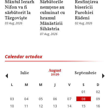
Sfântul Ierarh
Sărbătorile
Resfințirea
Nifon va fi
nemţene au
bisericii
sărbătorit la
culminat cu
Parohiei
Târgoviște
hramul
Rădeni
Mănăstirii
03 Aug, 2026
02 Aug, 2026
Sihăstria
07 Aug, 2026
Calendar ortodox
‹
›
August
Iulie
Septembrie
O
2026
L
M
M
J
V
S
D
01
02
03
04
05
06
07
08
09
10
11
12
13
14
15
16