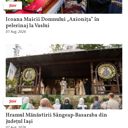
Știri
Icoana Maicii Domnului „Axionița” în
pelerinaj la Vaslui
07 Aug, 2026
Știri
Hramul Mănăstirii Sângeap‑Basaraba din
judeţul Iaşi
07 Aug, 2026