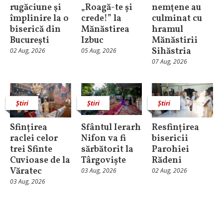
rugăciune şi
„Roagă-te și
nemţene au
împlinire la o
crede!” la
culminat cu
biserică din
Mănăstirea
hramul
Bucureşti
Izbuc
Mănăstirii
Sihăstria
02 Aug, 2026
05 Aug, 2026
07 Aug, 2026
Știri
Știri
Știri
Sfințirea
Sfântul Ierarh
Resfințirea
raclei celor
Nifon va fi
bisericii
trei Sfinte
sărbătorit la
Parohiei
Cuvioase de la
Târgoviște
Rădeni
Văratec
03 Aug, 2026
02 Aug, 2026
03 Aug, 2026