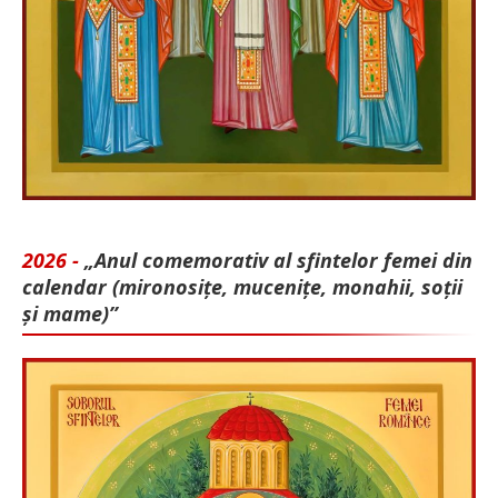
2026 -
„Anul comemorativ al sfintelor femei din
calendar (mironosițe, mu­cenițe, monahii, soții
și mame)”