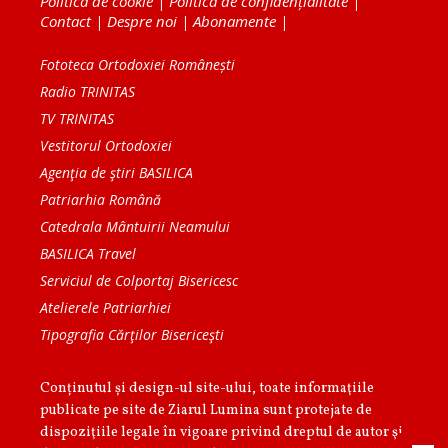
Politica de cookie
|
Politica de confidențialitate
|
Contact
|
Despre noi
|
Abonamente
|
Fototeca Ortodoxiei Românești
Radio TRINITAS
TV TRINITAS
Vestitorul Ortodoxiei
Agenţia de ştiri BASILICA
Patriarhia Română
Catedrala Mântuirii Neamului
BASILICA Travel
Serviciul de Colportaj Bisericesc
Atelierele Patriarhiei
Tipografia Cărţilor Bisericeşti
Conținutul și design-ul site-ului, toate informaţiile
publicate pe site de Ziarul Lumina sunt protejate de
dispoziţiile legale în vigoare privind dreptul de autor şi