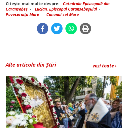
Citeşte mai multe despre:
Catedrala Episcopală din
Caransebeș
-
Lucian, Episcopul Caransebeşului
-
Pavecerniţa Mare
-
Canonul cel Mare
Alte articole din Știri
vezi toate ›