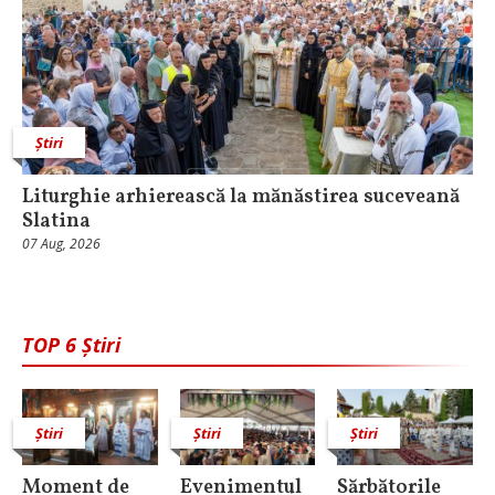
Știri
Liturghie arhierească la mănăstirea suceveană
Slatina
07 Aug, 2026
TOP 6 Știri
Știri
Știri
Știri
Moment de
Evenimentul
Sărbătorile