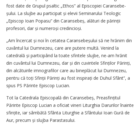
fost date de Grupul psaltic ­„Ethos” al Episcopiei Caransebe­
șului. La slujbe au participat și elevii Seminarului Teologic
„Episcop Ioan Popasu” din Caransebeș, alături de părinții
profesori, dar și numeroși credincioși.
„Am încercat și noi în cetatea Caransebeșului să ne hrănim din
cuvântul lui Dumnezeu, care are putere multă. Venind la
catedrală și participând la toate sfintele slujbe, ne-am hrănit
din cuvântul lui Dumnezeu, dar și din cuvintele Sfinților Părinți,
din alcătuirile imnografilor care au bineplăcut lui Dumnezeu,
pentru că toți Sfinții Părinți au fost inspirați de Duhul Sfânt”, a
spus PS Părinte Episcop Lucian.
Tot la Catedrala Episcopală din Caransebeș, Preasfințitul
Părinte Episcop Lucian a oficiat vineri Liturghia Darurilor înainte
sfințite, iar sâmbătă Sfânta Liturghie a Sfântului Ioan Gură de
Aur, precum și slujba Parastasului.