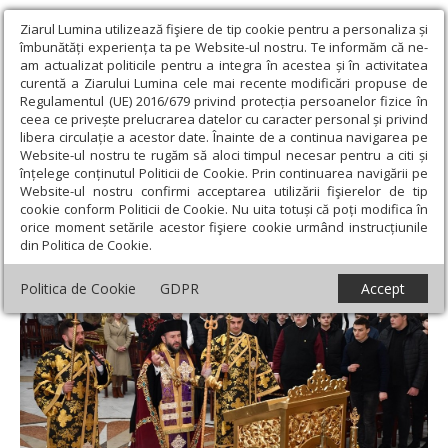
Ziarul Lumina utilizează fişiere de tip cookie pentru a personaliza și
îmbunătăți experiența ta pe Website-ul nostru. Te informăm că ne-
am actualizat politicile pentru a integra în acestea și în activitatea
curentă a Ziarului Lumina cele mai recente modificări propuse de
Regulamentul (UE) 2016/679 privind protecția persoanelor fizice în
ceea ce privește prelucrarea datelor cu caracter personal și privind
libera circulație a acestor date. Înainte de a continua navigarea pe
Website-ul nostru te rugăm să aloci timpul necesar pentru a citi și
Ziarul Lumina
›
Actualitate religioasă
›
Știri
›
Săptămâna
înțelege conținutul Politicii de Cookie. Prin continuarea navigării pe
duhovnicească la Caransebeș
Website-ul nostru confirmi acceptarea utilizării fişierelor de tip
cookie conform Politicii de Cookie. Nu uita totuși că poți modifica în
Săptămâna duhovnicească la Caransebeș
orice moment setările acestor fişiere cookie urmând instrucțiunile
din Politica de Cookie.
Politica de Cookie
GDPR
Accept