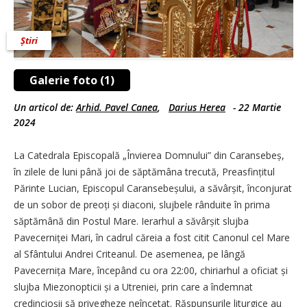
Știri
Galerie foto (1)
Un articol de:
Arhid. Pavel Canea
,
Darius Herea
-
22 Martie
2024
La Catedrala Episcopală „Învierea Domnului” din Caranse­beș,
în zilele de luni până joi de săptămâna trecută, Preasfințitul
Părinte Lucian, Episcopul Caransebe­șului, a săvârșit, înconjurat
de un sobor de preoți și diaconi, slujbele rânduite în prima
săptămână din Postul Mare. Ierarhul a săvârșit slujba
Pavecerniței Mari, în cadrul căreia a fost citit Canonul cel Mare
al Sfântului Andrei Criteanul. De asemenea, pe lângă
Pavecernița Mare, începând cu ora 22:00, chiriarhul a oficiat și
slujba Miezonopticii și a Utreniei, prin care a îndemnat
credincioșii să privegheze neîncetat. Răspunsurile liturgice au