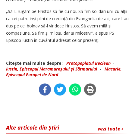
„Să-L rugăm pe Hristos să fie cu noi. Să fim solidari unii cu alții
ca cei patru inși plini de credință din Evanghelia de azi, care l-au
dus pe cel bolnav să-l vindece Hristos. Să avem milă și
compasiune. Să fim și miloși, dar și milostivi”, a spus PS
Episcop Iustin în cuvântul adresat celor prezenţi.
Citeşte mai multe despre:
Protopopiatul Beclean
-
Iustin, Episcopul Maramureşului şi Sătmarului
-
Macarie,
Episcopul Europei de Nord
Alte articole din Știri
vezi toate ›