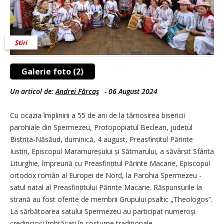
Știri
Galerie foto (2)
Un articol de:
Andrei Fărcaş
-
06 August 2024
Cu ocazia împlinirii a 55 de ani de la târnosirea bisericii
parohiale din Spermezeu, Protopopiatul Beclean, județul
Bistrița-Năsăud, duminică, 4 august, Preasfințitul Părinte
Iustin, Episcopul Maramureșului și Sătmarului, a săvârșit Sfânta
Liturghie, împreună cu Prea­sfințitul Părinte Macarie, Episcopul
ortodox român al Europei de Nord, la Parohia Spermezeu -
satul natal al Preasfințitului Părinte Macarie. Răspunsurile la
strană au fost oferite de membrii Grupului psaltic „Theologos”.
La sărbătoarea satului Spermezeu au participat numeroşi
credincioşi îmbrăcați în costume tradiţionale.