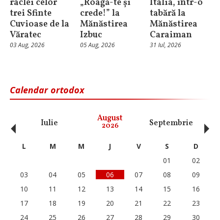
raclei celor
„Roagă-te și
Italia, într-o
trei Sfinte
crede!” la
tabără la
Cuvioase de la
Mănăstirea
Mănăstirea
Văratec
Izbuc
Caraiman
03 Aug, 2026
05 Aug, 2026
31 Iul, 2026
Calendar ortodox
‹
›
August
Iulie
Septembrie
O
2026
L
M
M
J
V
S
D
01
02
03
04
05
06
07
08
09
10
11
12
13
14
15
16
17
18
19
20
21
22
23
24
25
26
27
28
29
30