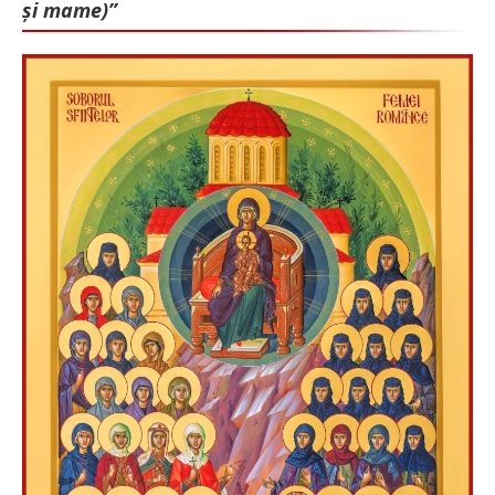
și mame)”