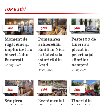
TOP 6 Știri
Știri
Știri
Știri
Moment de
Pomenirea
Peste 100 de
rugăciune şi
arhiereului
tineri au
împlinire la o
Emilian Nica
plecat în
biserică din
la Catedrala
pelerinajul
Bucureşti
istorică din
sfinților
Arad
nemțeni
02 Aug, 2026
30 Iul, 2026
31 Iul, 2026
Știri
Știri
Știri
Sfințirea
Evenimentul
Tineri din