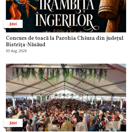
Știri
​Concurs de toacă la Parohia Chiuza din judeţul
Bistriţa-Năsăud
05 Aug, 2026
Știri