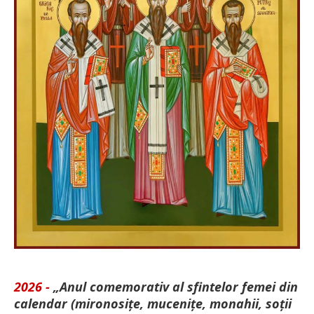
2026 -
„Anul comemorativ al sfintelor femei din
calendar (mironosițe, mu­cenițe, monahii, soții