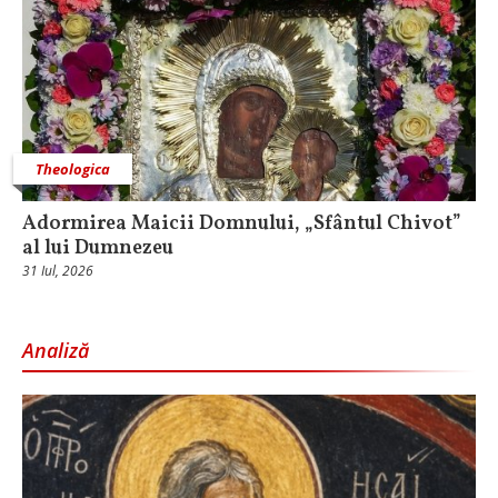
Theologica
Adormirea Maicii Domnului, „Sfântul Chivot”
al lui Dumnezeu
31 Iul, 2026
Analiză