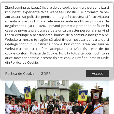
Ziarul Lumina utilizează fişiere de tip cookie pentru a personaliza și
îmbunătăți experiența ta pe Website-ul nostru. Te informăm că ne-
am actualizat politicile pentru a integra în acestea și în activitatea
curentă a Ziarului Lumina cele mai recente modificări propuse de
Regulamentul (UE) 2016/679 privind protecția persoanelor fizice în
ceea ce privește prelucrarea datelor cu caracter personal și privind
libera circulație a acestor date. Înainte de a continua navigarea pe
Website-ul nostru te rugăm să aloci timpul necesar pentru a citi și
Ziarul Lumina
›
Actualitate religioasă
›
Știri
›
Sărbătoarea
înțelege conținutul Politicii de Cookie. Prin continuarea navigării pe
satului Spermezeu, Bistriţa-Năsăud
Website-ul nostru confirmi acceptarea utilizării fişierelor de tip
cookie conform Politicii de Cookie. Nu uita totuși că poți modifica în
Sărbătoarea satului Spermezeu, Bistriţa-
orice moment setările acestor fişiere cookie urmând instrucțiunile
din Politica de Cookie.
Năsăud
Politica de Cookie
GDPR
Accept