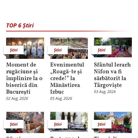
TOP 6 Știri
Știri
Știri
Știri
Moment de
Evenimentul
Sfântul Ierarh
rugăciune şi
„Roagă-te și
Nifon va fi
împlinire la o
crede!” la
sărbătorit la
biserică din
Mănăstirea
Târgoviște
Bucureşti
Izbuc
03 Aug, 2026
02 Aug, 2026
05 Aug, 2026
Știri
Știri
Știri