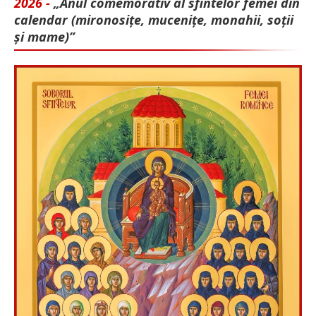
2026 -
„Anul comemorativ al sfintelor femei din
calendar (mironosițe, mu­cenițe, monahii, soții
și mame)”