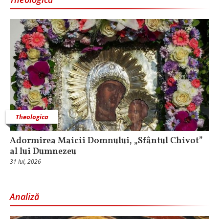
Theologica
Adormirea Maicii Domnului, „Sfântul Chivot”
al lui Dumnezeu
31 Iul, 2026
Analiză