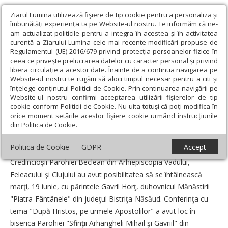
Ziarul Lumina utilizează fişiere de tip cookie pentru a personaliza și
îmbunătăți experiența ta pe Website-ul nostru. Te informăm că ne-
am actualizat politicile pentru a integra în acestea și în activitatea
curentă a Ziarului Lumina cele mai recente modificări propuse de
Regulamentul (UE) 2016/679 privind protecția persoanelor fizice în
ceea ce privește prelucrarea datelor cu caracter personal și privind
libera circulație a acestor date. Înainte de a continua navigarea pe
Website-ul nostru te rugăm să aloci timpul necesar pentru a citi și
Ziarul Lumina
›
Actualitate religioasă
›
Știri
›
Seară
înțelege conținutul Politicii de Cookie. Prin continuarea navigării pe
duhovnicească la Beclean
Website-ul nostru confirmi acceptarea utilizării fişierelor de tip
cookie conform Politicii de Cookie. Nu uita totuși că poți modifica în
Seară duhovnicească la Beclean
orice moment setările acestor fişiere cookie urmând instrucțiunile
din Politica de Cookie.
Data:
20 Iunie 2012
Politica de Cookie
GDPR
Accept
Credincioşii Parohiei Beclean din Arhiepiscopia Vadului,
Feleacului şi Clujului au avut posibilitatea să se întâlnească
marţi, 19 iunie, cu părintele Gavril Horţ, duhovnicul Mănăstirii
"Piatra-Fântânele" din judeţul Bistriţa-Năsăud. Conferinţa cu
tema "După Hristos, pe urmele Apostolilor" a avut loc în
biserica Parohiei "Sfinţii Arhangheli Mihail şi Gavriil" din