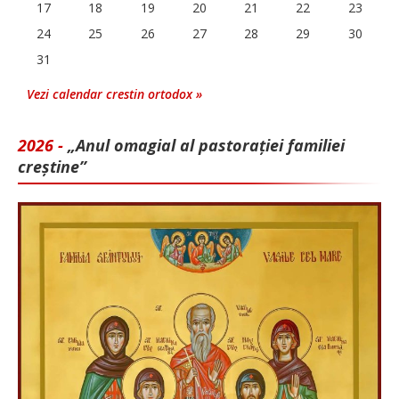
17
18
19
20
21
22
23
24
25
26
27
28
29
30
31
Vezi calendar crestin ortodox »
2026 -
„Anul omagial al pastorației familiei
creștine”