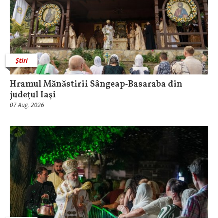
Știri
Hramul Mănăstirii Sângeap‑Basaraba din
judeţul Iaşi
07 Aug, 2026