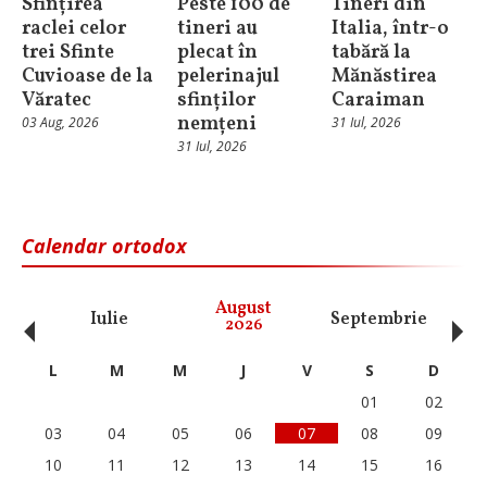
Sfințirea
Peste 100 de
Tineri din
raclei celor
tineri au
Italia, într-o
trei Sfinte
plecat în
tabără la
Cuvioase de la
pelerinajul
Mănăstirea
Văratec
sfinților
Caraiman
nemțeni
03 Aug, 2026
31 Iul, 2026
31 Iul, 2026
Calendar ortodox
‹
›
August
Iulie
Septembrie
O
2026
L
M
M
J
V
S
D
01
02
03
04
05
06
07
08
09
10
11
12
13
14
15
16