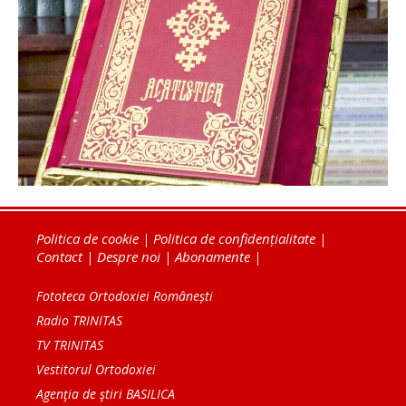
Politica de cookie
|
Politica de confidențialitate
|
Contact
|
Despre noi
|
Abonamente
|
Fototeca Ortodoxiei Românești
Radio TRINITAS
TV TRINITAS
Vestitorul Ortodoxiei
Agenţia de ştiri BASILICA