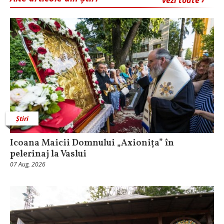
vezi toate ›
Știri
Icoana Maicii Domnului „Axionița” în
pelerinaj la Vaslui
07 Aug, 2026