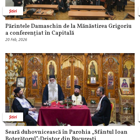
Știri
Părintele Damaschin de la Mănăstirea Grigoriu
a conferențiat în Capitală
20 Feb, 2026
Știri
Seară duhovnicească în Parohia „Sfântul Ioan
Botezătorul”-Dristor din București