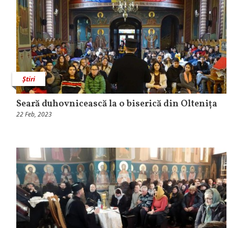
Știri
Seară duhovnicească la o biserică din Oltenița
22 Feb, 2023