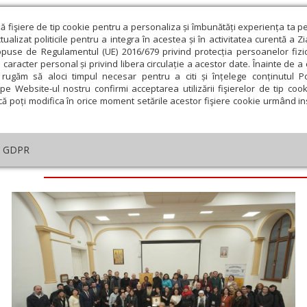
ză fişiere de tip cookie pentru a personaliza și îmbunătăți experiența ta p
alizat politicile pentru a integra în acestea și în activitatea curentă a Z
opuse de Regulamentul (UE) 2016/679 privind protecția persoanelor fizi
 caracter personal și privind libera circulație a acestor date. Înainte de 
eologie și spiritualitate
Educaţie și Cultură
Societate
rugăm să aloci timpul necesar pentru a citi și înțelege conținutul Pol
pe Website-ul nostru confirmi acceptarea utilizării fişierelor de tip cook
că poți modifica în orice moment setările acestor fişiere cookie urmând ins
GDPR