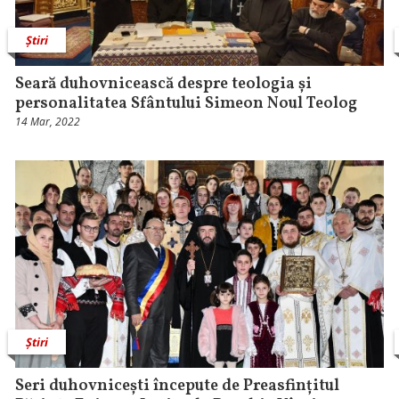
Știri
Seară duhovnicească despre teologia și
personalitatea Sfântului Simeon Noul Teolog
14 Mar, 2022
Știri
Seri duhovnicești începute de Preasfințitul