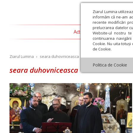
Ziarul Lumina utilizea
informăm că ne-am actu
recente modificări pr
prelucrarea datelor cu
Actualitate religioasă
T
Website-ul nostru te 
continuarea navigării 
Cookie. Nu uita totuși 
de Cookie.
Ziarul Lumina
›
seara duhovniceasca
Politica de Cookie
seara duhovniceasca