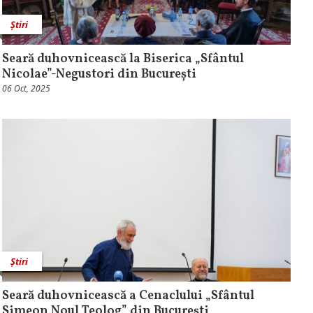
Știri
Seară duhovnicească la Biserica „Sfântul
Nicolae”-Negustori din București
06 Oct, 2025
Știri
Seară duhovnicească a Cenaclului „Sfântul
Simeon Noul Teolog” din București