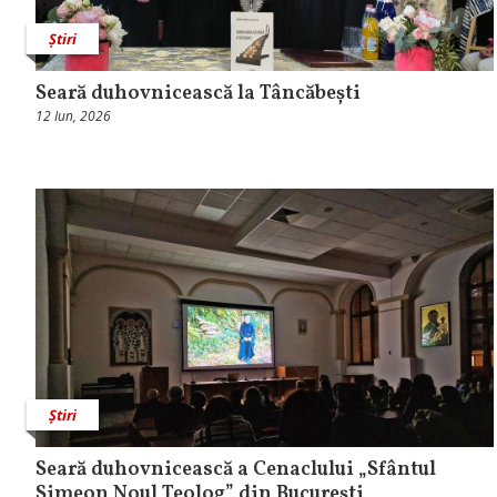
Știri
Seară duhovnicească la Tâncăbești
12 Iun, 2026
Știri
Seară duhovnicească a Cenaclului „Sfântul
Simeon Noul Teolog” din București