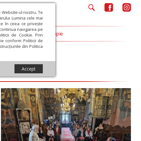
e Website-ul nostru. Te
iarului Lumina cele mai
ce în ceea ce privește
a continua navigarea pe
Opinii
Filantropie
iticii de Cookie. Prin
ie conform Politicii de
trucțiunile din Politica
Accept