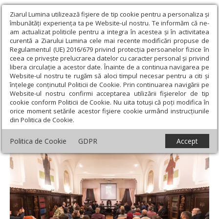
Ziarul Lumina utilizează fişiere de tip cookie pentru a personaliza și
îmbunătăți experiența ta pe Website-ul nostru. Te informăm că ne-
am actualizat politicile pentru a integra în acestea și în activitatea
curentă a Ziarului Lumina cele mai recente modificări propuse de
Regulamentul (UE) 2016/679 privind protecția persoanelor fizice în
ceea ce privește prelucrarea datelor cu caracter personal și privind
libera circulație a acestor date. Înainte de a continua navigarea pe
Website-ul nostru te rugăm să aloci timpul necesar pentru a citi și
Ziarul Lumina
›
Actualitate religioasă
›
Știri
›
Seară
înțelege conținutul Politicii de Cookie. Prin continuarea navigării pe
duhovnicească dedicată părintelui Sofian Boghiu în Capitală
Website-ul nostru confirmi acceptarea utilizării fişierelor de tip
cookie conform Politicii de Cookie. Nu uita totuși că poți modifica în
Seară duhovnicească dedicată părintelui
orice moment setările acestor fişiere cookie urmând instrucțiunile
din Politica de Cookie.
Sofian Boghiu în Capitală
Politica de Cookie
GDPR
Accept