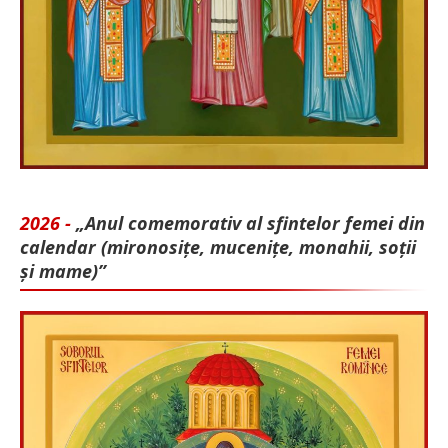
2026 -
„Anul comemorativ al sfintelor femei din
calendar (mironosițe, mu­cenițe, monahii, soții
și mame)”