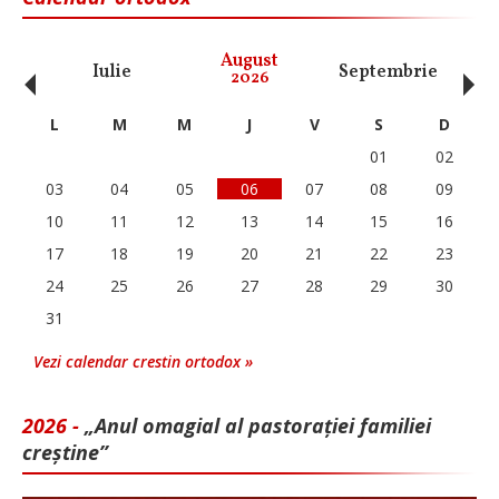
‹
›
August
Iulie
Septembrie
O
2026
L
M
M
J
V
S
D
01
02
03
04
05
06
07
08
09
10
11
12
13
14
15
16
17
18
19
20
21
22
23
24
25
26
27
28
29
30
31
Vezi calendar crestin ortodox »
2026 -
„Anul omagial al pastorației familiei
creștine”