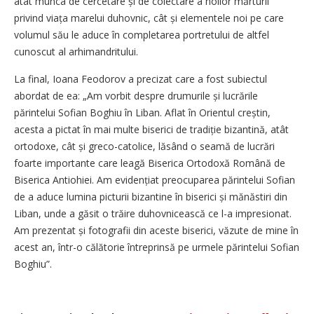
atât munca de cercetare și de colectare a noilor mărturii
privind viața marelui duhovnic, cât și elementele noi pe care
volumul său le aduce în completarea portretului de altfel
cunoscut al arhimandritului.
La final, Ioana Feodorov a precizat care a fost subiectul
abordat de ea: „Am vorbit despre drumurile și lucrările
părintelui Sofian Boghiu în Liban. Aflat în Orientul creștin,
acesta a pictat în mai multe biserici de tradiție bizantină, atât
ortodoxe, cât și greco-catolice, lăsând o seamă de lucrări
foarte importante care leagă Biserica Ortodoxă Română de
Biserica Antiohiei. Am evidențiat preocuparea părintelui Sofian
de a aduce lumina picturii bizantine în biserici și mănăstiri din
Liban, unde a găsit o trăire duhovnicească ce l-a impresionat.
Am prezentat și fotografii din aceste biserici, văzute de mine în
acest an, într-o călătorie întreprinsă pe urmele părintelui Sofian
Boghiu”.