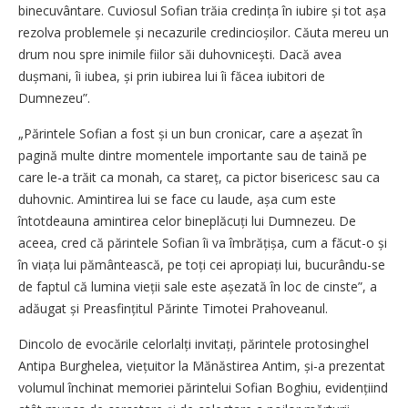
binecuvântare. Cuviosul Sofian trăia credința în iubire și tot așa
rezolva problemele și necazurile credin­cioșilor. Căuta mereu un
drum nou spre inimile fiilor săi duhovnicești. Dacă avea
dușmani, îi iubea, și prin iubirea lui îi făcea iubitori de
Dumnezeu”.
„Părintele Sofian a fost și un bun cronicar, care a așezat în
pagină multe dintre momentele importante sau de taină pe
care le-a trăit ca monah, ca stareț, ca pictor bisericesc sau ca
duhovnic. Amintirea lui se face cu laude, așa cum este
întotdeauna amintirea celor bineplăcuți lui Dumnezeu. De
aceea, cred că părintele Sofian îi va îmbrățișa, cum a făcut-o și
în viața lui pământească, pe toți cei apropiați lui, bucurându-se
de faptul că lumina vieții sale este așezată în loc de cinste”, a
adăugat și Preasfințitul Părinte Timotei Prahoveanul.
Dincolo de evocările celorlalți invitați, părintele protosinghel
Antipa Burghelea, viețuitor la Mănăstirea Antim, și-a prezentat
volumul închinat memoriei părintelui Sofian Boghiu, evidențiind