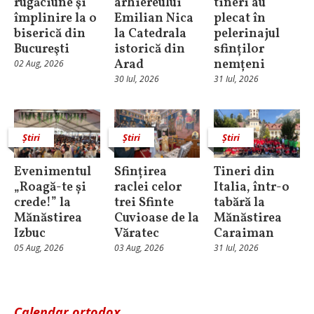
rugăciune şi
arhiereului
tineri au
împlinire la o
Emilian Nica
plecat în
biserică din
la Catedrala
pelerinajul
Bucureşti
istorică din
sfinților
Arad
nemțeni
02 Aug, 2026
30 Iul, 2026
31 Iul, 2026
Știri
Știri
Știri
Evenimentul
Sfințirea
Tineri din
„Roagă-te și
raclei celor
Italia, într-o
crede!” la
trei Sfinte
tabără la
Mănăstirea
Cuvioase de la
Mănăstirea
Izbuc
Văratec
Caraiman
05 Aug, 2026
03 Aug, 2026
31 Iul, 2026
Calendar ortodox