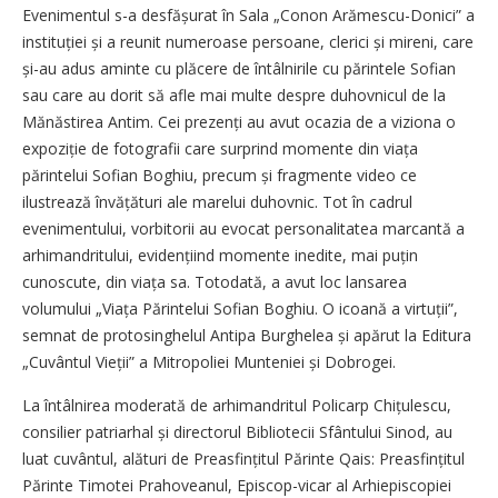
Evenimentul s-a desfășurat în Sala „Conon Arămescu-Donici” a
instituției și a reunit numeroase persoane, clerici și mireni, care
și-au adus aminte cu plăcere de întâlnirile cu părintele Sofian
sau care au dorit să afle mai multe despre duhovnicul de la
Mănăstirea Antim. Cei prezenți au avut ocazia de a viziona o
expoziție de fotografii care surprind momente din viața
părintelui Sofian Boghiu, precum și fragmente video ce
ilustrează învățături ale marelui duhovnic. Tot în cadrul
evenimentului, vorbitorii au evocat personalitatea marcantă a
arhimandritului, evidențiind momente inedite, mai puțin
cunoscute, din viața sa. Totodată, a avut loc lansarea
volumului „Viața Părintelui Sofian Boghiu. O icoană a virtuții”,
semnat de protosinghelul Antipa Burghelea și apărut la Editura
„Cuvântul Vieții” a Mitropoliei Munteniei și Dobrogei.
La întâlnirea moderată de arhimandritul Policarp Chițulescu,
consilier patriarhal și directorul Bibliotecii Sfântului Sinod, au
luat cuvântul, alături de Preasfințitul Părinte Qais: Preasfințitul
Părinte Timotei Prahoveanul, Episcop-vicar al Arhiepiscopiei