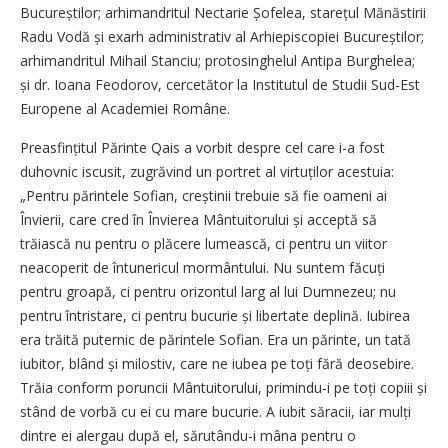
Bucureștilor; arhimandritul Nectarie Șofelea, starețul Mănăstirii
Radu Vodă și exarh administrativ al Arhiepiscopiei Bucureștilor;
arhimandritul Mihail Stanciu; protosinghelul Antipa Burghelea;
și dr. Ioana Feodorov, cercetător la Institutul de Studii Sud-Est
Europene al Academiei Române.
Preasfințitul Părinte Qais a vorbit despre cel care i-a fost
duhovnic iscusit, zugrăvind un portret al virtuților acestuia:
„Pentru părintele Sofian, creștinii trebuie să fie oameni ai
Învierii, care cred în Învierea Mântuitorului și acceptă să
trăiască nu pentru o plăcere lumească, ci pentru un viitor
neacoperit de întunericul mormântului. Nu suntem făcuți
pentru groapă, ci pentru orizontul larg al lui Dumnezeu; nu
pentru întristare, ci pentru bucurie și libertate deplină. Iubirea
era trăită puternic de părintele Sofian. Era un părinte, un tată
iubitor, blând și milostiv, care ne iubea pe toți fără deosebire.
Trăia conform poruncii Mântuitorului, primindu-i pe toți copiii și
stând de vorbă cu ei cu mare bucurie. A iubit săracii, iar mulți
dintre ei alergau după el, sărutându-i mâna pentru o