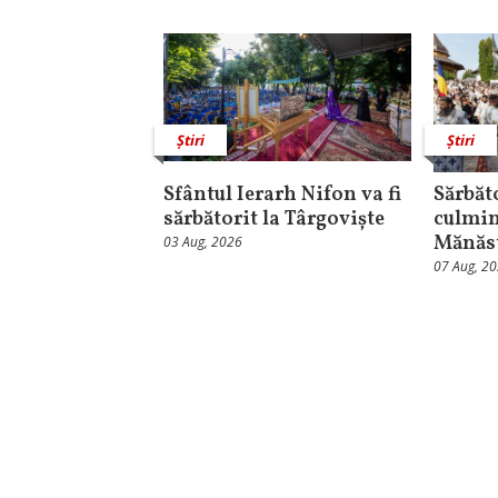
Știri
Știri
Sfântul Ierarh Nifon va fi
Sărbăt
sărbătorit la Târgoviște
culmin
Mănăst
03 Aug, 2026
07 Aug, 2