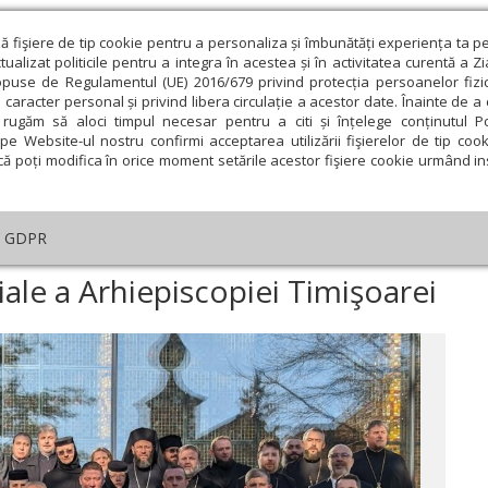
ză fişiere de tip cookie pentru a personaliza și îmbunătăți experiența ta p
alizat politicile pentru a integra în acestea și în activitatea curentă a Z
opuse de Regulamentul (UE) 2016/679 privind protecția persoanelor fizi
 caracter personal și privind libera circulație a acestor date. Înainte de 
eologie și spiritualitate
Educaţie și Cultură
Societate
rugăm să aloci timpul necesar pentru a citi și înțelege conținutul Pol
pe Website-ul nostru confirmi acceptarea utilizării fişierelor de tip cook
că poți modifica în orice moment setările acestor fişiere cookie urmând ins
An omagial
Comunicate de presă
Documentar
GDPR
dința Adunării eparhiale a Arhiepiscopiei Timişoarei
ale a Arhiepiscopiei Timişoarei
ie
Februarie
Martie
Aprilie
Mai
Iunie