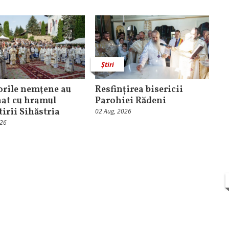
Știri
orile nemţene au
Resfințirea bisericii
at cu hramul
Parohiei Rădeni
irii Sihăstria
02 Aug, 2026
026