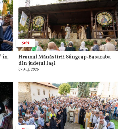
Știri
 în
Hramul Mănăstirii Sângeap‑Basaraba
din judeţul Iaşi
07 Aug, 2026