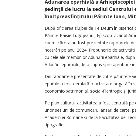
Adunarea eparhială a Arhiepiscopiei 
ședință de lucru la sediul Centrului 
Înaltpreasfințitului Părinte Ioan, Mi
După oficierea slujbei de Te Deum în biserica di
Părinte Paisie Lugojeanul, Episcop-vicar al Arhie
cadrul cărora au fost prezentate rapoartele de 
hotărâri pe anul 2024. Propunerile de activități
cu cele ale membrilor Adunării eparhiale, după c
Adunării eparhiale, le-a supus spre aprobare în 
Din rapoartele prezentate de către părintele vica
eparhie a fost derulată o activitate bogată în se
economic-patrimonial, social-filantropic și jur
Pe plan cultural, activitatea a fost centrată p
unor sesiuni de comunicări, lansări de carte, part
Academiei Române și de la Facultatea de Teolog
tipografie.