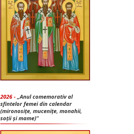
2026 -
„Anul comemorativ al
sfintelor femei din calendar
(mironosițe, mu­cenițe, monahii,
soții și mame)”