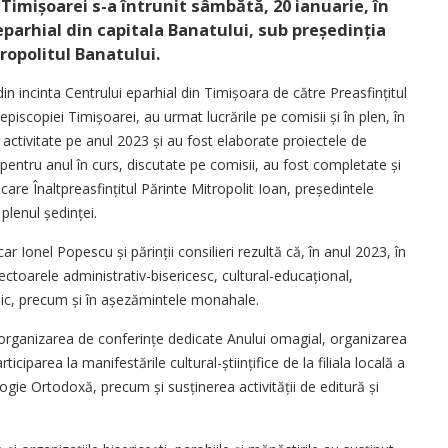
Timișoarei s-a întrunit sâmbătă, 20 ianuarie, în
eparhial din capitala Banatului, sub președinția
tropolitul Banatului.
n incinta Centrului eparhial din Timișoara de către Preasfințitul
piscopiei Timișoarei, au urmat lucrările pe comisii și în plen, în
activitate pe anul 2023 și au fost elaborate proiectele de
 pentru anul în curs, discutate pe comisii, au fost completate și
are Înaltpreasfințitul Părinte Mitropolit Ioan, președintele
plenul ședinței.
r Ionel Popescu și părinții consilieri rezultă că, în anul 2023, în
ctoarele administrativ-bisericesc, cultu­ral-educ­a­țional,
idic, precum și în așezămintele monahale.
e organizarea de conferințe dedicate Anului omagial, organizarea
iciparea la manifestările cultural-științifice de la filiala locală a
ie Ortodoxă, precum și susținerea activității de editură și