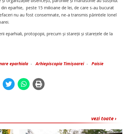
 și organizațiile bisericești, parohiile și mănăstirile au susținut
e din eparhie, peste 15 milioane de lei, de care s-au bucurat
nefaceri nu au fost consemnate, ne-a transmis părintele Ionel
a­rei.
ii eparhiali, protopopii, precum și stareții și starețele de la
nare eparhiala
-
Arhiepiscopia Timișoarei
-
Paisie
vezi toate ›