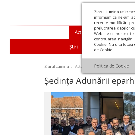
Ziarul Lumina utilizea
informăm că ne-am actu
recente modificări pr
prelucrarea datelor cu
Actualitate religioasă
T
Website-ul nostru te 
continuarea navigării 
Cookie. Nu uita totuși 
Știri
Mesaje și cuvântări
de Cookie.
Politica de Cookie
Ziarul Lumina
›
Actualitate religioasă
›
Știri
›
Șe
Ședința Adunării eparhi
st
Septembrie
Octombrie
Noiembrie
Decembrie
Ianuar