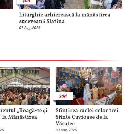
Știri
Liturghie arhierească la mănăstirea
suceveană Slatina
07 Aug, 2026
Știri
entul „Roagă-te și
Sfințirea raclei celor trei
” la Mănăstirea
Sfinte Cuvioase de la
Văratec
026
03 Aug, 2026