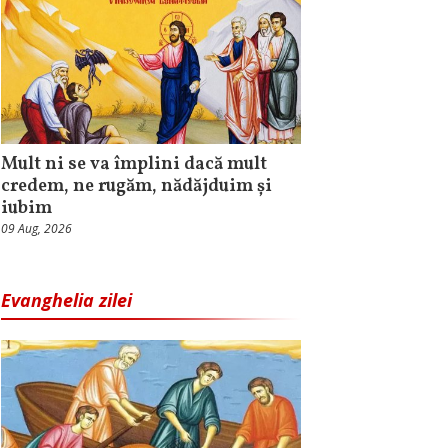
Mult ni se va împlini dacă mult
credem, ne rugăm, nădăjduim și
iubim
09 Aug, 2026
Evanghelia zilei