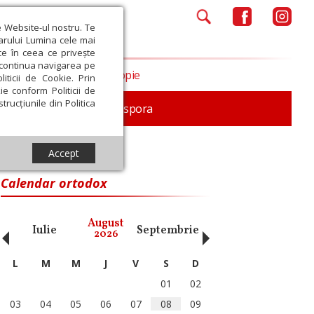
e Website-ul nostru. Te
iarului Lumina cele mai
ce în ceea ce privește
a continua navigarea pe
Opinii
Filantropie
iticii de Cookie. Prin
ie conform Politicii de
trucțiunile din Politica
In memoriam
Diaspora
Accept
Calendar ortodox
‹
›
August
Iulie
Septembrie
Octombrie
Noiembri
2026
L
M
M
J
V
S
D
01
02
03
04
05
06
07
08
09