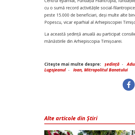
Centrul eparhial, Fundația Filantropia, fundațiile
cu o sumă record activitățile social-filantropic
peste 15.000 de beneficiari, deși multe alte bi
Popescu, vicar eparhial al Arhiepiscopiei Timișo
La această ședință anuală au participat consilier
mănăstirile din Arhiepiscopia Timișoarei.
Citeşte mai multe despre:
ședință
-
Adu
Lugojeanul
-
Ioan, Mitropolitul Banatului
Alte articole din Știri