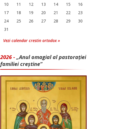
10
11
12
13
14
15
16
17
18
19
20
21
22
23
24
25
26
27
28
29
30
31
Vezi calendar crestin ortodox »
2026 -
„Anul omagial al pastorației
familiei creștine”