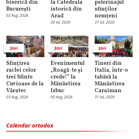
biserică din
la Catedrala
pelerinajul
Bucureşti
istorică din
sfinților
Arad
nemțeni
02 Aug, 2026
30 Iul, 2026
31 Iul, 2026
Știri
Știri
Știri
Sfințirea
Evenimentul
Tineri din
raclei celor
„Roagă-te și
Italia, într-o
trei Sfinte
crede!” la
tabără la
Cuvioase de la
Mănăstirea
Mănăstirea
Văratec
Izbuc
Caraiman
03 Aug, 2026
05 Aug, 2026
31 Iul, 2026
Calendar ortodox