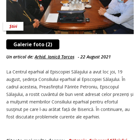
Știri
Galerie foto (2)
Un articol de:
Arhid. Ionică Torcoș
-
22 August 2021
La Centrul eparhial al Episcopiei Sălajului a avut loc joi, 19
august, ședința Consiliului eparhial al Episcopiei Sălajului. În
cadrul acesteia, Preasfințitul Părinte Petroniu, Episcopul
Sălajului, a rostit cuvântul de bun venit adresat celor prezenți și
a mulţumit membrilor Consiliului eparhial pentru efortul
susţinut pe care l-au arătat față de Biserică. În continuare, au
fost discutate problemele curente ale eparhiei.