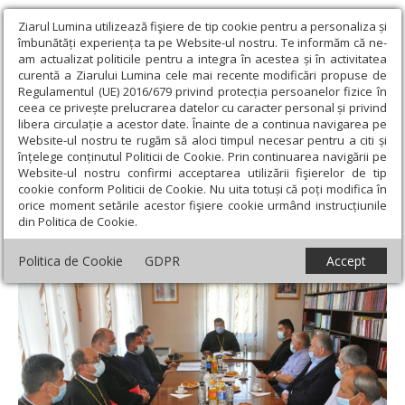
Ziarul Lumina utilizează fişiere de tip cookie pentru a personaliza și
îmbunătăți experiența ta pe Website-ul nostru. Te informăm că ne-
am actualizat politicile pentru a integra în acestea și în activitatea
curentă a Ziarului Lumina cele mai recente modificări propuse de
Regulamentul (UE) 2016/679 privind protecția persoanelor fizice în
ceea ce privește prelucrarea datelor cu caracter personal și privind
libera circulație a acestor date. Înainte de a continua navigarea pe
Website-ul nostru te rugăm să aloci timpul necesar pentru a citi și
Ziarul Lumina
›
Actualitate religioasă
›
Știri
›
Ședința Consiliului
înțelege conținutul Politicii de Cookie. Prin continuarea navigării pe
eparhial al Episcopiei Sălajului
Website-ul nostru confirmi acceptarea utilizării fişierelor de tip
cookie conform Politicii de Cookie. Nu uita totuși că poți modifica în
Ședința Consiliului eparhial al Episcopiei
orice moment setările acestor fişiere cookie urmând instrucțiunile
din Politica de Cookie.
Sălajului
Politica de Cookie
GDPR
Accept