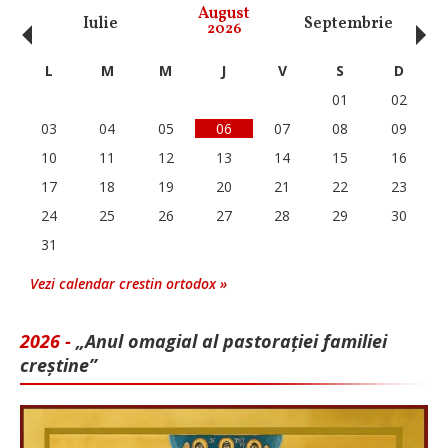
‹
›
August
Iulie
Septembrie
O
2026
L
M
M
J
V
S
D
01
02
03
04
05
06
07
08
09
10
11
12
13
14
15
16
17
18
19
20
21
22
23
24
25
26
27
28
29
30
31
Vezi calendar crestin ortodox »
2026 -
„Anul omagial al pastorației familiei
creștine”