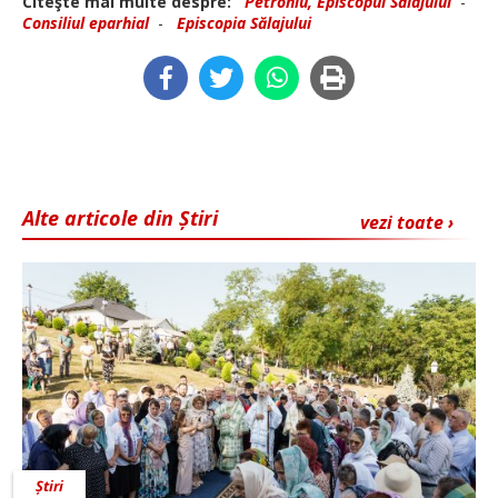
Citeşte mai multe despre:
Petroniu, Episcopul Sălajului
-
Consiliul eparhial
-
Episcopia Sălajului
Alte articole din Știri
vezi toate ›
Știri