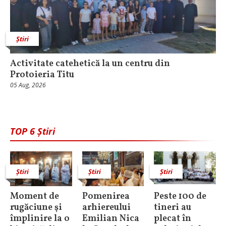
Știri
Activitate catehetică la un centru din
Protoieria Titu
05 Aug, 2026
TOP 6 Știri
Știri
Știri
Știri
Moment de
Pomenirea
Peste 100 de
rugăciune şi
arhiereului
tineri au
împlinire la o
Emilian Nica
plecat în