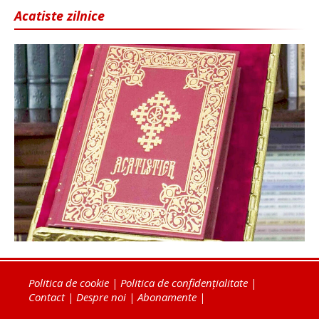
Acatiste zilnice
Politica de cookie
|
Politica de confidențialitate
|
Contact
|
Despre noi
|
Abonamente
|