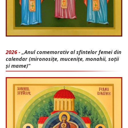
2026 -
„Anul comemorativ al sfintelor femei din
calendar (mironosițe, mu­cenițe, monahii, soții
și mame)”