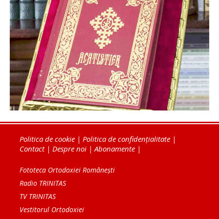
Politica de cookie
|
Politica de confidențialitate
|
Contact
|
Despre noi
|
Abonamente
|
Fototeca Ortodoxiei Românești
Radio TRINITAS
TV TRINITAS
Vestitorul Ortodoxiei