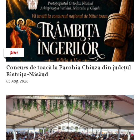
Știri
​Concurs de toacă la Parohia Chiuza din judeţul
Bistriţa-Năsăud
05 Aug, 2026