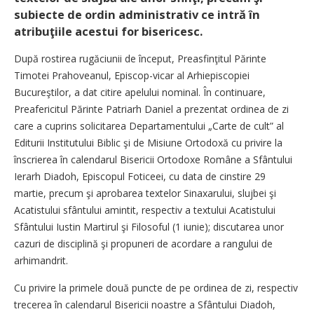
subiecte de ordin administrativ ce intră în
atribuţiile acestui for bisericesc.
După rostirea rugăciunii de început, Preasfinţitul Părinte
Timotei Prahoveanul, Episcop-vicar al Arhi­episcopiei
Bucureştilor, a dat citire apelului nominal. În continuare,
Preafericitul Părinte Patriarh Daniel a prezentat ordinea de zi
care a cuprins solicitarea Departamentului „Carte de cult” al
Editurii Insti­tutului Biblic şi de Misiune Ortodoxă cu privire la
înscrierea în calendarul Bisericii Ortodoxe Române a Sfântului
Ierarh Diadoh, Episcopul Foticeei, cu data de cinstire 29
martie, precum şi aprobarea textelor Sinaxarului, slujbei şi
Acatistului sfântului amintit, respectiv a textului Acatistului
Sfântului Iustin Martirul şi Filosoful (1 iunie); discutarea unor
cazuri de disciplină şi propuneri de acordare a rangului de
arhimandrit.
Cu privire la primele două puncte de pe ordinea de zi, respectiv
trecerea în calendarul Bisericii noastre a Sfântului Diadoh,