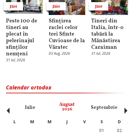
Știri
Știri
Știri
Peste 100 de
Sfințirea
Tineri din
tineri au
raclei celor
Italia, într-o
plecat în
trei Sfinte
tabără la
pelerinajul
Cuvioase de la
Mănăstirea
sfinților
Văratec
Caraiman
nemțeni
03 Aug, 2026
31 Iul, 2026
31 Iul, 2026
Calendar ortodox
‹
›
August
Iulie
Septembrie
O
2026
L
M
M
J
V
S
D
01
02