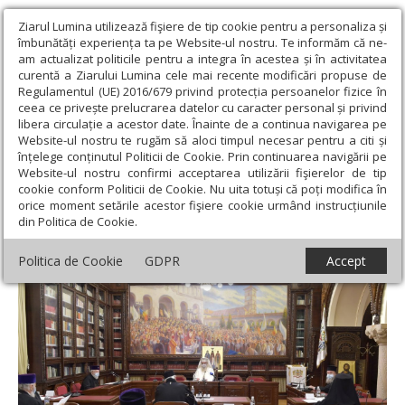
Ziarul Lumina utilizează fişiere de tip cookie pentru a personaliza și
îmbunătăți experiența ta pe Website-ul nostru. Te informăm că ne-
am actualizat politicile pentru a integra în acestea și în activitatea
curentă a Ziarului Lumina cele mai recente modificări propuse de
Regulamentul (UE) 2016/679 privind protecția persoanelor fizice în
ceea ce privește prelucrarea datelor cu caracter personal și privind
libera circulație a acestor date. Înainte de a continua navigarea pe
Website-ul nostru te rugăm să aloci timpul necesar pentru a citi și
Ziarul Lumina
›
Actualitate religioasă
›
Știri
›
Ședință de lucru a
înțelege conținutul Politicii de Cookie. Prin continuarea navigării pe
Sinodului Mitropoliei Munteniei și Dobrogei
Website-ul nostru confirmi acceptarea utilizării fişierelor de tip
cookie conform Politicii de Cookie. Nu uita totuși că poți modifica în
Ședință de lucru a Sinodului Mitropoliei
orice moment setările acestor fişiere cookie urmând instrucțiunile
din Politica de Cookie.
Munteniei și Dobrogei
Politica de Cookie
GDPR
Accept