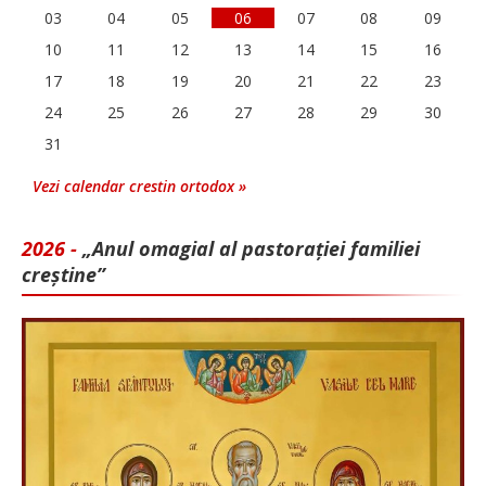
03
04
05
06
07
08
09
10
11
12
13
14
15
16
17
18
19
20
21
22
23
24
25
26
27
28
29
30
31
Vezi calendar crestin ortodox »
2026 -
„Anul omagial al pastorației familiei
creștine”