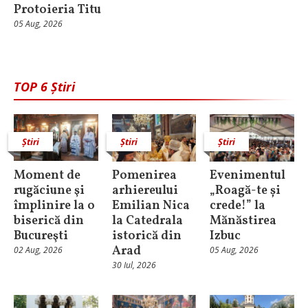
Protoieria Titu
05 Aug, 2026
TOP 6 Știri
Știri
Știri
Știri
Moment de
Pomenirea
Evenimentul
rugăciune şi
arhiereului
„Roagă-te și
împlinire la o
Emilian Nica
crede!” la
biserică din
la Catedrala
Mănăstirea
Bucureşti
istorică din
Izbuc
Arad
02 Aug, 2026
05 Aug, 2026
30 Iul, 2026