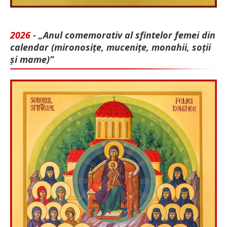
2026 -
„Anul comemorativ al sfintelor femei din
calendar (mironosițe, mu­cenițe, monahii, soții
și mame)”