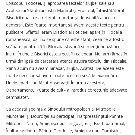
Episcopul Foticeei, şi aprobarea textelor slujbei sale şi a
Acatistului Sfântului Iustin Martirul şi Filosoful, Întâistătătorul
Bisericii noastre a reliefat importanţa deosebită a acestui
demers: „Este foarte impor­tant să avem aceste texte pentru
publicare. Sfântul Ierarh Diadoh al Foticeei apare în Filocalia
româ­nească, dar nu se spune că este sfânt, ceea ce a fost o
scăpare, pentru că în Filocalia slavonă se menţionează acest
lucru. În unele Biserici este trecut în calendar. Noi am rămas în
urmă din lipsă de cercetare atentă asupra textului din Filocalie.
Până acum nu aveam Sinaxar, slujbă, Acatist. De aceea este
foarte necesar să avem toate acestea şi să le examinăm.
Unele eparhii au făcut observaţii. În urma acestora,
Departamentul «Carte de cult» a introdus corecturile adecvate
semnalate”.
La această şedinţă a Sinodului mitropolitan al Mitropoliei
Munteniei şi Dobrogei au participat: Înalt­preasfinţitul Părinte
Mitropolit Nifon, Arhiepiscopul Târgoviştei şi Exarh patriarhal;
Înaltpreasfinţitul Părinte Teodosie, Arhiepiscopul Tomisului;