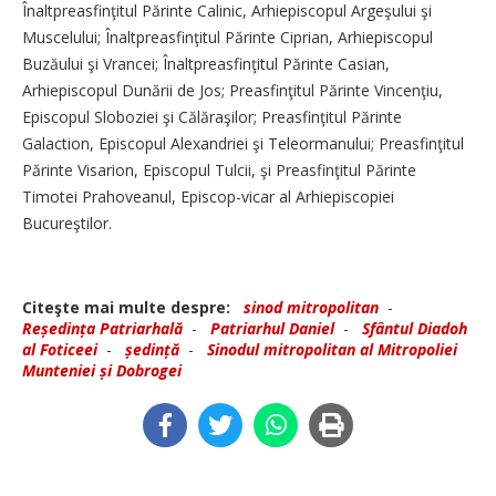
Înaltpreasfinţitul Părinte Calinic, Arhiepiscopul Argeşului şi
Muscelului; Înaltpreasfinţitul Părinte Ciprian, Arhiepiscopul
Buzăului şi Vrancei; Înaltpreasfinţitul Părinte Casian,
Arhiepiscopul Dunării de Jos; Preasfinţitul Părinte Vincenţiu,
Episcopul Sloboziei şi Călăraşilor; Preasfinţitul Părinte
Galaction, Episcopul Alexandriei şi Teleormanului; Preasfinţitul
Părinte Visarion, Episcopul Tulcii, şi Preasfinţitul Părinte
Timotei Prahoveanul, Episcop-vicar al Arhi­episcopiei
Bucureştilor.
Citeşte mai multe despre:
sinod mitropolitan
-
Reședința Patriarhală
-
Patriarhul Daniel
-
Sfântul Diadoh
al Foticeei
-
ședință
-
Sinodul mitropolitan al Mitropoliei
Munteniei și Dobrogei