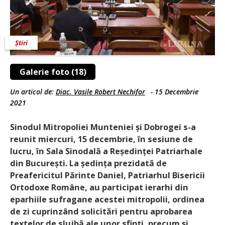
Știri
Galerie foto (18)
Un articol de:
Diac. Vasile Robert Nechifor
-
15 Decembrie
2021
Sinodul Mitropoliei Munteniei și Dobrogei s-a
reunit miercuri, 15 decembrie, în sesiune de
lucru, în Sala Sinodală a Reședinței Patriarhale
din București. La ședința prezidată de
Preafericitul Părinte Daniel, Patriarhul Bisericii
Ortodoxe Române, au participat ierarhi din
eparhiile sufragane acestei mitropolii, ordinea
de zi cuprinzând solicitări pentru aprobarea
textelor de slujbă ale unor sfinţi, precum şi