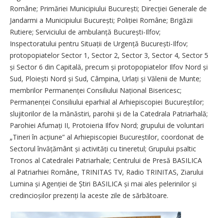
Române; Primăriei Municipiului București; Direcției Generale de
Jandarmi a Municipiului București; Poliției Române; Brigăzii
Rutiere; Serviciului de ambulanță București-Ilfov;
Inspectoratului pentru Situații de Urgență București-Ilfov;
protopopiatelor Sector 1, Sector 2, Sector 3, Sector 4, Sector 5
și Sector 6 din Capitală, precum și protopopiatelor Ilfov Nord și
Sud, Ploiești Nord și Sud, Câmpina, Urlați și Vălenii de Munte;
membrilor Permanenței Consiliului Național Bisericesc;
Permanenței Consiliului eparhial al Arhiepiscopiei Bucureștilor;
slujitorilor de la mănăstiri, parohii și de la Catedrala Patriarhală;
Parohiei Afumați II, Protoieria Ilfov Nord; grupului de voluntari
„Tineri în acțiune” al Arhiepiscopiei Bu­cureș­tilor, coordonat de
Sectorul învățământ și activități cu tineretul; Grupului psaltic
Tronos al Catedralei Patriarhale; Centrului de Presă BASILICA
al Patriarhiei Române, TRINITAS TV, Radio TRINITAS, Ziarului
Lumina și Agenției de Știri BASILICA și mai ales pelerinilor și
credincioșilor prezenți la aceste zile de sărbătoare.