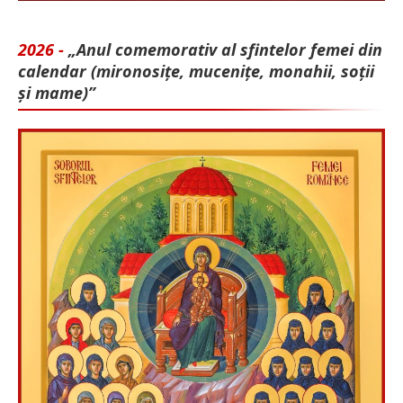
2026 -
„Anul comemorativ al sfintelor femei din
calendar (mironosițe, mu­cenițe, monahii, soții
și mame)”