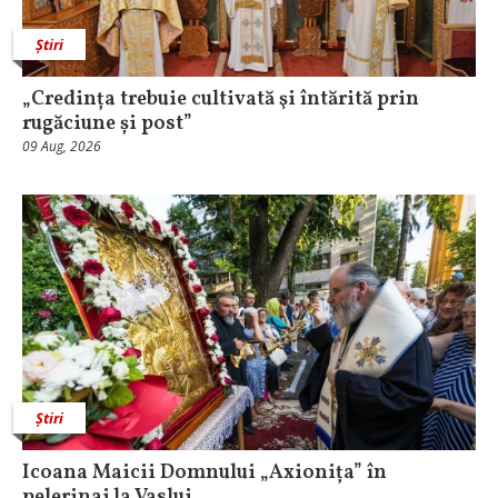
Știri
„Credința trebuie cultivată şi întărită prin
rugăciune și post”
09 Aug, 2026
Știri
Icoana Maicii Domnului „Axionița” în
pelerinaj la Vaslui