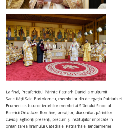
La final, Preafericitul Părinte Patriarh Daniel a mulțumit
Sanctității Sale Bartolomeu, membrilor din delegația Patriarhiei
Ecumenice, tuturor ierarhilor membri ai Sfântului Sinod al
Bisericii Ortodoxe Române, preoților, diaconilor, părin­ților
cuvioși aghioriți prezenți, precum și instituțiilor implicate în
organizarea hramului Catedralei Patriarhale: Jandarmeriei