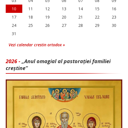
03
04
05
06
07
08
09
10
11
12
13
14
15
16
17
18
19
20
21
22
23
24
25
26
27
28
29
30
31
Vezi calendar crestin ortodox »
2026 -
„Anul omagial al pastorației familiei
creștine”