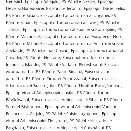
Benedict, Episcopul Sălajului; PS Părinte Nestor, E­piscopul
Devei și Hunedoarei; PS Părinte Ieronim, Episcopul Daciei Felix;
PS Părinte Siluan, Episcopul ortodox român al Ungariei; PS
Părinte Siluan, Episcopul ortodox român al Italiei; PS Părinte
Timotei, Episcopul ortodox român al Spaniei și Portugaliei; PS
Părinte Macarie, Episcopul ortodox român al Europei de Nord;
PS Părinte Mihail, Episcopul ortodox român al Australiei și Noii
Zeelande; PS Părinte Ioan Casian, Episcopul ortodox român al
Canadei; PS Părinte Nectarie, Episcopul ortodox român al
Irlandei și Islandei; PS Părinte Varlaam Ploieșteanul, Episcop-
vicar patriarhal; PS Părinte Paisie Sinaitul, Episcop-vicar
patriarhal; PS Părinte Timotei Prahoveanul, Episcop-vicar al
Arhiepiscopiei Bucureștilor; PS Părinte Nichifor Botoșăneanul,
Episcop-vicar al Arhiepiscopiei Iașilor; PS Părinte Ilarion
Făgărășanul, Episcop-vicar al Arhiepiscopiei Sibiului; PS Părinte
Samuel Bistrițeanul, E­piscop-vicar al Arhiepiscopiei Vadului,
Feleacului și Clujului; PS Părinte Paisie Lugojeanul, Episcop-
vicar al Arhiepiscopiei Timi­șoarei; PS Părinte Nectarie de
Bogdania, Episcop-vicar al Arhiepiscopiei Chișinăului; PS