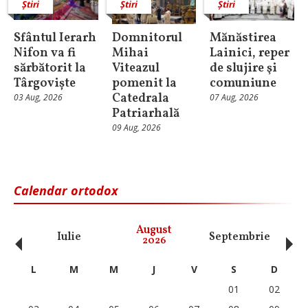
Știri
Știri
Știri
Sfântul Ierarh
Domnitorul
Mănăstirea
Nifon va fi
Mihai
Lainici, reper
sărbătorit la
Viteazul
de slujire şi
Târgoviște
pomenit la
comuniune
Catedrala
03 Aug, 2026
07 Aug, 2026
Patriarhală
09 Aug, 2026
Calendar ortodox
‹
›
August
Iulie
Septembrie
O
2026
L
M
M
J
V
S
D
01
02