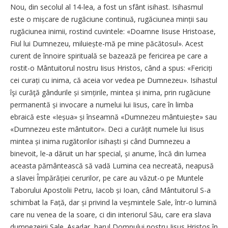
Nou, din secolul al 14-lea, a fost un sfânt isihast. Isihasmul
este o mișcare de rugăciune continuă, rugăciunea minții sau
rugăciunea inimii, rostind cuvintele: «Doamne Iisuse Hristoase,
Fiul lui Dumnezeu, miluiește-mă pe mine păcătosul». Acest
curent de înnoire spirituală se bazează pe fericirea pe care a
rostit-o Mântuitorul nostru Iisus Hristos, când a spus: «Fericiți
cei curați cu inima, că aceia vor vedea pe Dumnezeu». Isihastul
îşi curăţă gândurile și simțirile, mintea și inima, prin rugăciune
permanentă și invocare a numelui lui Iisus, care în limba
ebraică este «Ieșua» și înseamnă «Dumnezeu mântuiește» sau
«Dumnezeu este mântuitor». Deci a curățit numele lui Iisus
mintea și inima rugătorilor isihaști și când Dumnezeu a
binevoit, le-a dăruit un har special, și anume, încă din lumea
aceasta pământească să vadă Lumina cea ­necreată, neapusă
a slavei Împă­răției cerurilor, pe care au văzut-o pe Muntele
Taborului Apostolii Petru, Iacob și Ioan, când Mântuitorul S-a
schimbat la Față, dar și privind la veșmintele Sale, într-o lumină
care nu venea de la soare, ci din interiorul Său, care era slava
dumnezeirii Sale. Așadar, harul Domnului nostru Iisus Hristos în