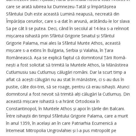
care se arată iubirea lui Dumnezeu-Tatăl și împărtășirea
Sfântului Duh este această Lumină neapusă, necreată din
Împărăția cerurilor, care s-a dat în arvună, arătându-le lor slava
Sa pe cât li se putea. Deci, când în secolul al 14-lea s-a reînnoit
mișcarea isihastă prin Sfântul Grigorie Sinaitul și Sfântul
Grigorie Palama, mai ales la Sfântul Munte Athos, această
mișcare s-a extins în Bulgaria, Serbia și Valahia, în Țara
Românească. Așa se explică faptul că domnitorul Țării Româ­
nești a fost solicitat să trimită la Muntele Athos, la Mănăstirea
Cu­tlumusiu sau Cutlumuș călugări români. Dar la scurt timp a
aflat că acești călugări nu au stat în mănăstire, ci s-au dus în
pustie, câte doi-trei, să se roage, pentru că erau isihaști. Atunci
domnitorul a fost nevoit să trimită alți călugări la Cutlumuș. Din
această mișcare isihastă s-a hrănit Ortodoxia în
Constantinopol, în Muntele Athos și apoi în țările din Balcani.
Între isihaștii din timpul Sfântului Grigorie Palama, care a murit
în anul 1359, în același an în care Patriarhia Ecumenică a
întemeiat Mitropolia Ungrovlahiei și l-a pus mitropolit pe