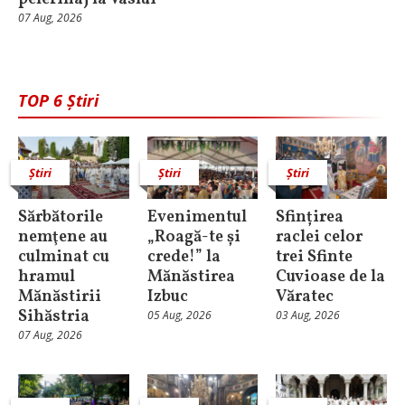
07 Aug, 2026
TOP 6 Știri
Știri
Știri
Știri
Sărbătorile
Evenimentul
Sfințirea
nemţene au
„Roagă-te și
raclei celor
culminat cu
crede!” la
trei Sfinte
hramul
Mănăstirea
Cuvioase de la
Mănăstirii
Izbuc
Văratec
Sihăstria
05 Aug, 2026
03 Aug, 2026
07 Aug, 2026