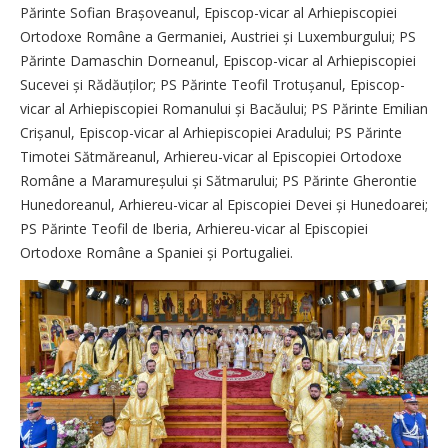
Părinte Sofian Brașoveanul, Episcop-vicar al Arhiepiscopiei
Ortodoxe Române a Germaniei, Austriei și Luxemburgului; PS
Părinte Damaschin Dorneanul, Episcop-vi­car al Arhiepiscopiei
Sucevei și Ră­dăuților; PS Părinte Teofil Trotu­șanul, Episcop-
vicar al Arhiepiscopiei Romanului și Bacăului; PS Părinte Emilian
Crișanul, Episcop-vicar al Arhiepiscopiei Aradului; PS Părinte
Timotei Sătmăreanul, Arhiereu-vicar al Episcopiei Ortodoxe
Române a Mara­mureșului și Sătmarului; PS Părinte Gherontie
Hunedoreanul, Arhiereu-vicar al Episcopiei Devei și Hunedoarei;
PS Părinte Teofil de Iberia, Arhiereu-vicar al Episcopiei
Ortodoxe Române a Spaniei și Portugaliei.