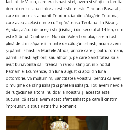
Iachint de Vicina, care era isihast și el, avem și sfinți din familia
domnitorului. Una dintre aceste sfinte este Teofana Basarab,
care din botez s-a numit Teodora, iar din călugărie Teofana,
care avea același nume cu împărăteasa Teofana din Bizanț.
Așadar, alături de acești sfinți isihaști din secolul al 14-lea, cum
este Sfântul Dimitrie cel Nou din Valea Lomului, care a fost
plină de chilii săpate în munte de călugări isihaști, acum avem
și părinți isihaști la Muntele Athos, printre care și patru români,
părinți isihaști aghioriți sau athoniți, pe care Sanctitatea Sa a
avut bună­voința să îi treacă în rândul sfinților, în Sinodul
Patriarhiei Ecumenice, din luna august și apoi din luna
octombrie. Vă mul­țumim, Sanctitatea Voastră, pentru că aveți
o mulțime de sfinți isihaști și prieteni isihaști. Toți avem nevoie
de rugăciunea altora, nu doar a noastră și aceasta este
bucuria, că astăzi avem acest sfânt isihast pe care îl cinstim
împreună”, a spus Patriarhul României.