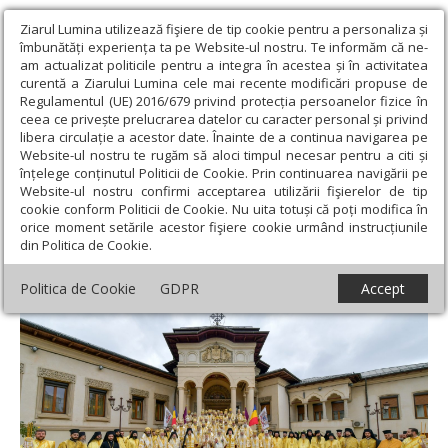
Ziarul Lumina utilizează fişiere de tip cookie pentru a personaliza și
îmbunătăți experiența ta pe Website-ul nostru. Te informăm că ne-
am actualizat politicile pentru a integra în acestea și în activitatea
curentă a Ziarului Lumina cele mai recente modificări propuse de
Regulamentul (UE) 2016/679 privind protecția persoanelor fizice în
ceea ce privește prelucrarea datelor cu caracter personal și privind
libera circulație a acestor date. Înainte de a continua navigarea pe
Website-ul nostru te rugăm să aloci timpul necesar pentru a citi și
Ziarul Lumina
›
Actualitate religioasă
›
Știri
›
Serbare istorică a
înțelege conținutul Politicii de Cookie. Prin continuarea navigării pe
hramului de toamnă al Catedralei Patriarhale
Website-ul nostru confirmi acceptarea utilizării fişierelor de tip
cookie conform Politicii de Cookie. Nu uita totuși că poți modifica în
Serbare istorică a hramului de toamnă al
orice moment setările acestor fişiere cookie urmând instrucțiunile
din Politica de Cookie.
Catedralei Patriarhale
Politica de Cookie
GDPR
Accept