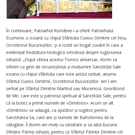
În continuare, Patriarhul României i-a oferit Patriarhului
Ecumenic o icoană cu chipul Sfântului Cuvios Dimitrie cel Nou,
Ocrotitorul Bu­cureștilor, şi a rostit un bogat cuvânt în care a
eviden­țiat învățătura teologică ortodoxă despre rugăciunea
isihastă: „După citirea acestui Tomos aniversar, dorim să
oferim ca gest de recunoș­tință și mulțu­mire Sancti­tății Sale
icoana cu chipul sfântului care este astăzi serbat, anume
Sfântul Cuvios Dimitrie, Ocrotitorul Bucureștilor. Ieri l-am
serbat pe Sfântul Dimitrie Martirul sau Mucenicul, Izvorâtorul
de Mir, care este și patronul spiritual al Sanc­tității Sale, pentru
că la botez a primit numele de «Dimitrios». Acum un alt
«Dimitrios» se adaugă, ca ajutător și rugător pentru
Sanctitatea Sa, care are și numele de Bartolomeu de la
călugărie. Îi dorim ani mulți cu sănătate și să aibă bucuria
Sfinților Părinți isi­haști, pentru că Sfântul Părinte Dimitrie cel