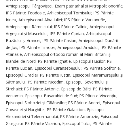
Arhiepiscopul Târgoviștei, Exarh patriarhal și Mitropolit onorific;
IPS Părinte Teodosie, Arhiepiscopul Tomisului; IPS Părinte
Irineu, Arhiepiscopul Alba Iuliei; IPS Părinte Varsanufie,
Arhiepiscopul Râmnicului; IPS Părinte Calinic, Arhiepiscopul
Argeșului și Muscelului; IPS Părinte Ciprian, Arhiepiscopul
Buzăului și Vrancei; IPS Părinte Casian, Arhiepiscopul Dunării
de Jos; IPS Părinte Timotei, Arhiepiscopul Aradului; IPS Părinte
Atanasie, Arhiepiscopul ortodox român al Marii Britanii și
Irlandei de Nord; PS Părinte Ignatie, Episcopul Hușilor; PS
Părinte Lucian, Episcopul Caransebeșului; PS Părinte Sofronie,
Episcopul Oradiei; PS Părinte Iustin, Episcopul Maramu­reșului și
Sătmarului; PS Părinte Nicodim, Episcopul Severinului și
Strehaiei; PS Părinte Antonie, Episcop de Bălți; PS Părinte
Veniamin, Episcopul Basarabiei de Sud; PS Părinte Vincențiu,
Episcopul Sloboziei și Călărașilor; PS Părinte Andrei, Episcopul
Covasnei și Harghitei; PS Părinte Galaction, Episcopul
Alexandriei și Teleormanului; PS Părinte Ambrozie, Episcopul
Giurgiului; PS Părinte Visarion, Episcopul Tulcii; PS Părinte