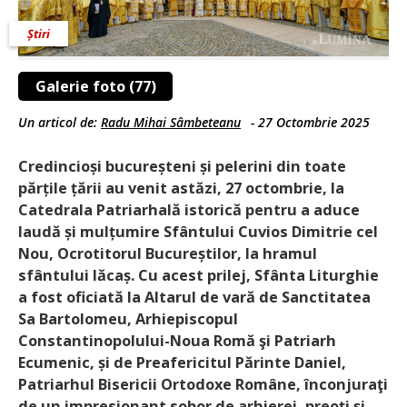
Știri
Galerie foto (77)
Un articol de:
Radu Mihai Sâmbeteanu
-
27 Octombrie 2025
Credincioși bucureșteni și pelerini din toate
părțile țării au venit astăzi, 27 octombrie, la
Catedrala Patriarhală istorică pentru a aduce
laudă și mulțumire Sfântului Cuvios Dimitrie cel
Nou, Ocrotitorul Bucureștilor, la hramul
sfântului lăcaș. Cu acest prilej, Sfânta Liturghie
a fost oficiată la Altarul de vară de Sanctitatea
Sa Bartolomeu, Arhiepiscopul
Constantinopolului-Noua Romă şi Patriarh
Ecumenic, și de Preafericitul Părinte Daniel,
Patriarhul Bisericii Ortodoxe Române, înconjuraţi
de un impresionant sobor de arhi­erei, preoţi şi