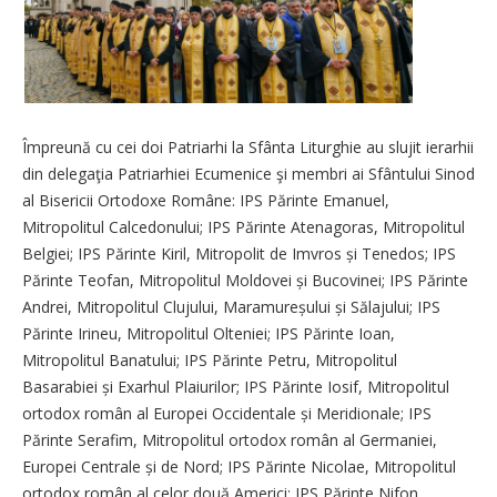
Împreună cu cei doi Patriarhi la Sfânta Liturghie au slujit ierarhii
din delegaţia Patriarhiei Ecumenice şi membri ai Sfântului Sinod
al Bisericii Ortodoxe Române: IPS Părinte Emanuel,
Mitropolitul Calcedonului; IPS Părinte Atenagoras, Mitropolitul
Belgiei; IPS Părinte Kiril, Mitropolit de Imvros și Tenedos; IPS
Părinte Teofan, Mitropolitul Moldovei și Bucovinei; IPS Părinte
Andrei, Mitropolitul Clujului, Maramureșului și Sălajului; IPS
Părinte Irineu, Mitropolitul Olteniei; IPS Părinte Ioan,
Mitropolitul Banatului; IPS Părinte Petru, Mitropolitul
Basarabiei și Exarhul Plaiurilor; IPS Părinte Iosif, Mitropolitul
ortodox român al Europei Occidentale și Meridionale; IPS
Părinte Serafim, Mitropolitul ortodox român al Germaniei,
Europei Centrale și de Nord; IPS Părinte Nicolae, Mitropolitul
ortodox român al celor două Americi; IPS Părinte Nifon,