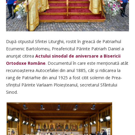
După otpustul Sfintei Liturghii, rostit în greacă de Patriarhul
Ecumenic Bartolomeu, Preafericitul Părinte Patriarh Daniel a
anunţat citirea
Actului sinodal de aniversare a Bisericii
Ortodoxe Române
. Documentul în care este mențio­nată atât
recunoașterea Autocefaliei din anul 1885, cât și ridicarea la
rang de Patriarhie din anul 1925 a fost citit solemn de Prea­
sfințitul Părinte Varlaam Ploieș­teanul, secretarul Sfântului
Sinod.