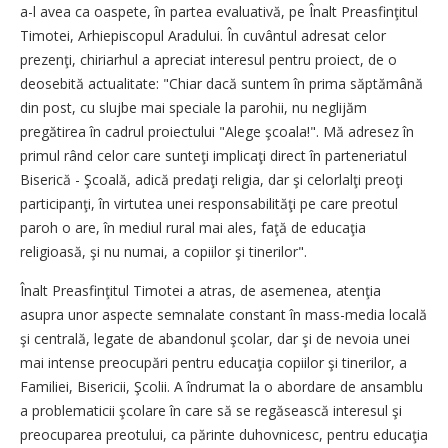
a-l avea ca oaspete, în partea evaluativă, pe Înalt Preasfinţitul
Timotei, Arhiepiscopul Aradului. În cuvântul adresat celor
prezenţi, chiriarhul a apreciat interesul pentru proiect, de o
deosebită actualitate: "Chiar dacă suntem în prima săptămână
din post, cu slujbe mai speciale la parohii, nu neglijăm
pregătirea în cadrul proiectului "Alege şcoala!". Mă adresez în
primul rând celor care sunteţi implicaţi direct în parteneriatul
Biserică - Şcoală, adică predaţi religia, dar şi celorlalţi preoţi
participanţi, în virtutea unei responsabilităţi pe care preotul
paroh o are, în mediul rural mai ales, faţă de educaţia
religioasă, şi nu numai, a copiilor şi tinerilor".
Înalt Preasfinţitul Timotei a atras, de asemenea, atenţia
asupra unor aspecte semnalate constant în mass-media locală
şi centrală, legate de abandonul şcolar, dar şi de nevoia unei
mai intense preocupări pentru educaţia copiilor şi tinerilor, a
Familiei, Bisericii, Şcolii. A îndrumat la o abordare de ansamblu
a problematicii şcolare în care să se regăsească interesul şi
preocuparea preotului, ca părinte duhovnicesc, pentru educaţia