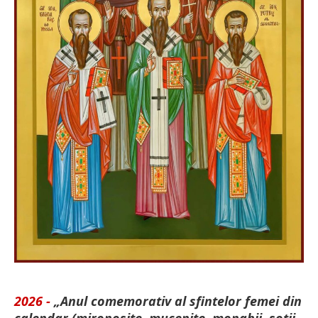
2026 -
„Anul comemorativ al sfintelor femei din
calendar (mironosițe, mu­cenițe, monahii, soții