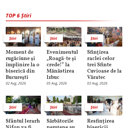
TOP 6 Știri
Știri
Știri
Știri
Moment de
Evenimentul
Sfințirea
rugăciune şi
„Roagă-te și
raclei celor
împlinire la o
crede!” la
trei Sfinte
biserică din
Mănăstirea
Cuvioase de la
Bucureşti
Izbuc
Văratec
02 Aug, 2026
05 Aug, 2026
03 Aug, 2026
Știri
Știri
Știri
Sfântul Ierarh
Sărbătorile
Resfințirea
Nifon va fi
nemţene au
bisericii