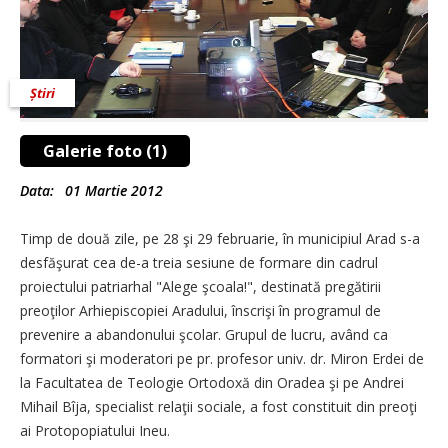
Știri
Galerie foto (1)
Data:
01 Martie 2012
Timp de două zile, pe 28 şi 29 februarie, în municipiul Arad s-a
desfăşurat cea de-a treia sesiune de formare din cadrul
proiectului patriarhal "Alege şcoala!", destinată pregătirii
preoţilor Arhiepiscopiei Aradului, înscrişi în programul de
prevenire a abandonului şcolar. Grupul de lucru, având ca
formatori şi moderatori pe pr. profesor univ. dr. Miron Erdei de
la Facultatea de Teologie Ortodoxă din Oradea şi pe Andrei
Mihail Bîja, specialist relaţii sociale, a fost constituit din preoţi
ai Protopopiatului Ineu.