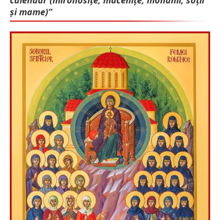
și mame)”