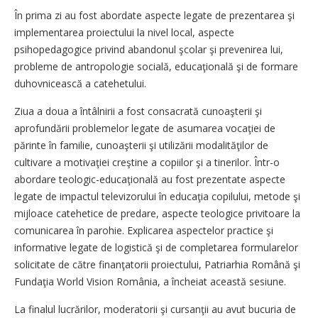
În prima zi au fost abordate aspecte legate de prezentarea şi
implementarea proiectului la nivel local, aspecte
psihopedagogice privind abandonul şcolar şi prevenirea lui,
probleme de antropologie socială, educaţională şi de formare
duhovnicească a catehetului.
Ziua a doua a întâlnirii a fost consacrată cunoaşterii şi
aprofundării problemelor legate de asumarea vocaţiei de
părinte în familie, cunoaşterii şi utilizării modalităţilor de
cultivare a motivaţiei creştine a copiilor şi a tinerilor. Într-o
abordare teologic-educaţională au fost prezentate aspecte
legate de impactul televizorului în educaţia copilului, metode şi
mijloace catehetice de predare, aspecte teologice privitoare la
comunicarea în parohie. Explicarea aspectelor practice şi
informative legate de logistică şi de completarea formularelor
solicitate de către finanţatorii proiectului, Patriarhia Română şi
Fundaţia World Vision România, a încheiat această sesiune.
La finalul lucrărilor, moderatorii şi cursanţii au avut bucuria de