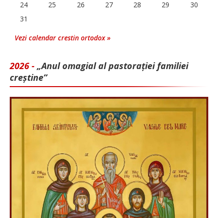
24
25
26
27
28
29
30
31
Vezi calendar crestin ortodox »
2026 -
„Anul omagial al pastorației familiei
creștine”