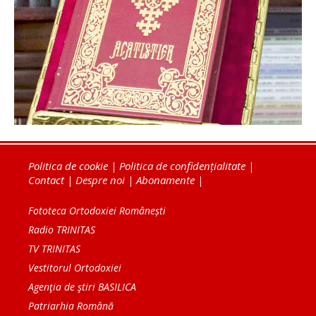
Politica de cookie
|
Politica de confidențialitate
|
Contact
|
Despre noi
|
Abonamente
|
Fototeca Ortodoxiei Românești
Radio TRINITAS
TV TRINITAS
Vestitorul Ortodoxiei
Agenţia de ştiri BASILICA
Patriarhia Română