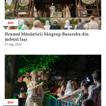
Știri
Hramul Mănăstirii Sângeap‑Basaraba din
judeţul Iaşi
07 Aug, 2026
Știri