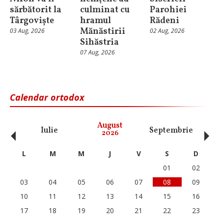
sărbătorit la
culminat cu
Parohiei
Târgoviște
hramul
Rădeni
Mănăstirii
03 Aug, 2026
02 Aug, 2026
Sihăstria
07 Aug, 2026
Calendar ortodox
‹
›
August
Iulie
Septembrie
O
2026
L
M
M
J
V
S
D
01
02
03
04
05
06
07
08
09
10
11
12
13
14
15
16
17
18
19
20
21
22
23