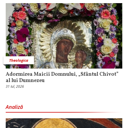
Theologica
Adormirea Maicii Domnului, „Sfântul Chivot”
al lui Dumnezeu
31 Iul, 2026
Analiză