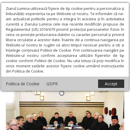
Ziarul Lumina utilizează fişiere de tip cookie pentru a personaliza și
îmbunătăți experiența ta pe Website-ul nostru. Te informăm că ne-
am actualizat politicile pentru a integra în acestea și în activitatea
curentă a Ziarului Lumina cele mai recente modificări propuse de
Regulamentul (UE) 2016/679 privind protecția persoanelor fizice în
ceea ce privește prelucrarea datelor cu caracter personal și privind
libera circulație a acestor date. Înainte de a continua navigarea pe
Website-ul nostru te rugăm să aloci timpul necesar pentru a citi și
Ziarul Lumina
›
Actualitate religioasă
›
Știri
›
Sesiune de
înțelege conținutul Politicii de Cookie. Prin continuarea navigării pe
formare „Alege şcoala!“ la Arad
Website-ul nostru confirmi acceptarea utilizării fişierelor de tip
cookie conform Politicii de Cookie. Nu uita totuși că poți modifica în
Sesiune de formare „Alege şcoala!“ la Arad
orice moment setările acestor fişiere cookie urmând instrucțiunile
din Politica de Cookie.
Politica de Cookie
GDPR
Accept