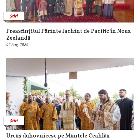
Știri
Preasfințitul Părinte Iachint de Pacific în Noua
Zeelandă
06 Aug, 2026
Știri
Urcuş duhovnicesc pe Muntele Ceahlău