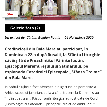
Știri
Galerie foto (2)
Un articol de:
Cătălin Bogdan Roatiș
-
04 Noiembrie 2020
Credincioșii din Baia Mare au participat, în
Duminica a 22-a după Rusalii, la Sfânta Liturghie
săvârşită de Preasfințitul Părinte Iustin,
Episcopul Maramureșului și Sătmarului, pe
esplanada Catedralei Episcopale „Sfânta Treime”
din Baia Mare.
În cadrul slujbei a fost săvârşită o rugăciune de pomenire a
Arhiepiscopului Justinian, de la a cărui trecere la Domnul s-au
împlinit patru ani. Răspunsurile liturgice au fost date de Corul
„Doxologia” al Catedralei Episcopale, dirijat de arhid. Ionuț