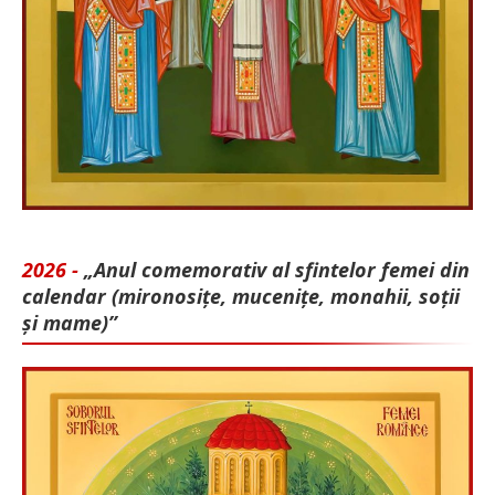
2026 -
„Anul comemorativ al sfintelor femei din
calendar (mironosițe, mu­cenițe, monahii, soții
și mame)”