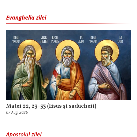
Evanghelia zilei
Matei 22, 23–33 (Iisus și saducheii)
07 Aug, 2026
Apostolul zilei