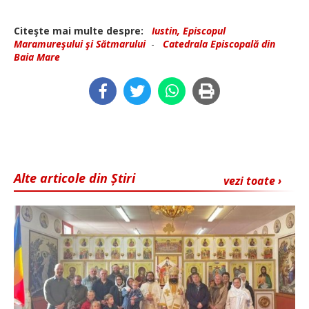
Citeşte mai multe despre:
Iustin, Episcopul
Maramureşului şi Sătmarului
-
Catedrala Episcopală din
Baia Mare
Alte articole din Știri
vezi toate ›