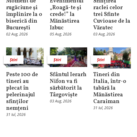
Moment de
Evenimentul
Sfințirea
rugăciune şi
„Roagă-te și
raclei celor
împlinire la o
crede!” la
trei Sfinte
biserică din
Mănăstirea
Cuvioase de la
Bucureşti
Izbuc
Văratec
02 Aug, 2026
05 Aug, 2026
03 Aug, 2026
Știri
Știri
Știri
Peste 100 de
Sfântul Ierarh
Tineri din
tineri au
Nifon va fi
Italia, într-o
plecat în
sărbătorit la
tabără la
pelerinajul
Târgoviște
Mănăstirea
sfinților
Caraiman
03 Aug, 2026
nemțeni
31 Iul, 2026
31 Iul, 2026