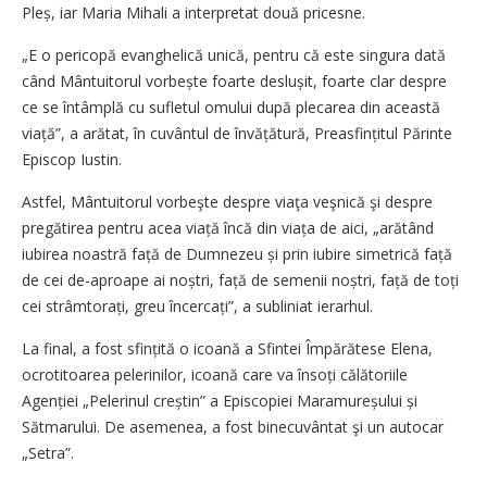
Pleș, iar Maria Mihali a interpretat două pricesne.
„E o pericopă evanghelică unică, pentru că este singura dată
când Mântuitorul vorbește foarte des­lușit, foarte clar despre
ce se întâmplă cu sufletul omului după plecarea din această
viață”, a arătat, în cuvântul de învățătură, Preasfințitul Părinte
Episcop Iustin.
Astfel, Mântuitorul vorbeşte despre viaţa veşnică şi despre
pregătirea pentru acea viață încă din viața de aici, „arătând
iubirea noastră față de Dumnezeu și prin iubire simetrică față
de cei de-aproape ai noștri, față de semenii noștri, față de toți
cei strâmtorați, greu încercați”, a subliniat ierarhul.
La final, a fost sfințită o icoană a Sfintei Împărătese Elena,
ocrotitoarea pelerinilor, icoană care va însoți călătoriile
Agenției „Pelerinul creștin” a Episcopiei Mara­mureșului și
Sătmarului. De asemenea, a fost binecuvântat şi un autocar
„Setra”.