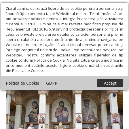
Ziarul Lumina utilizează fişiere de tip cookie pentru a personaliza și
îmbunătăți experiența ta pe Website-ul nostru. Te informăm că ne-
am actualizat politicile pentru a integra în acestea și în activitatea
curentă a Ziarului Lumina cele mai recente modificări propuse de
Regulamentul (UE) 2016/679 privind protecția persoanelor fizice în
ceea ce privește prelucrarea datelor cu caracter personal și privind
libera circulație a acestor date. Înainte de a continua navigarea pe
Website-ul nostru te rugăm să aloci timpul necesar pentru a citi și
Ziarul Lumina
›
Actualitate religioasă
›
Știri
›
Sfânta Liturghie
înțelege conținutul Politicii de Cookie. Prin continuarea navigării pe
arhierească la Baia Mare
Website-ul nostru confirmi acceptarea utilizării fişierelor de tip
cookie conform Politicii de Cookie. Nu uita totuși că poți modifica în
Sfânta Liturghie arhierească la Baia Mare
orice moment setările acestor fişiere cookie urmând instrucțiunile
din Politica de Cookie.
Politica de Cookie
GDPR
Accept