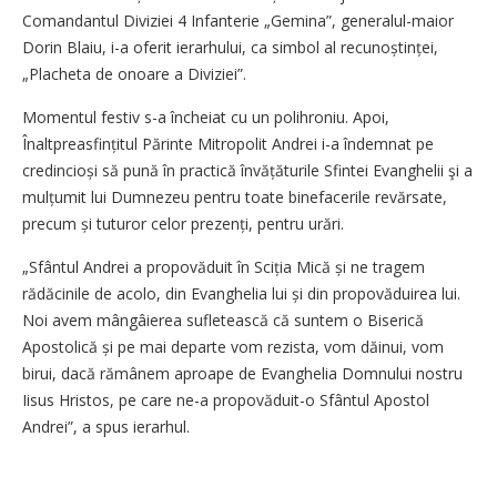
Comandantul Diviziei 4 Infanterie „Gemina”, generalul-maior
Dorin Blaiu, i-a oferit ierarhului, ca simbol al recunoștinței,
„Placheta de onoare a Diviziei”.
Momentul festiv s-a încheiat cu un polihroniu. Apoi,
Înaltpreasfin­țitul Părinte Mitropolit Andrei i-a îndemnat pe
credincioși să pună în practică învățăturile Sfintei Evanghelii şi a
mulțumit lui Dumnezeu pentru toate binefacerile revărsate,
precum și tuturor celor prezenți, pentru urări.
„Sfântul Andrei a propovăduit în Sciția Mică și ne tragem
rădăcinile de acolo, din Evanghelia lui și din propovăduirea lui.
Noi avem mângâierea sufletească că suntem o Biserică
Apostolică și pe mai departe vom rezista, vom dăinui, vom
birui, dacă rămânem aproape de Evanghelia Domnului nostru
Iisus Hristos, pe care ne-a propovăduit-o Sfântul Apostol
Andrei”, a spus ierarhul.