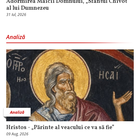
Adormirea Maicii Domnului, „Sfântul Chivot”
al lui Dumnezeu
31 Iul, 2026
Analiză
Analiză
Hristos - „Părinte al veacului ce va să fie”
09 Aug, 2026