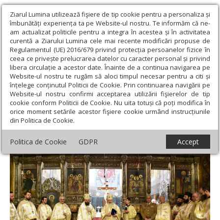
Ziarul Lumina utilizează fişiere de tip cookie pentru a personaliza și
îmbunătăți experiența ta pe Website-ul nostru. Te informăm că ne-
am actualizat politicile pentru a integra în acestea și în activitatea
curentă a Ziarului Lumina cele mai recente modificări propuse de
Regulamentul (UE) 2016/679 privind protecția persoanelor fizice în
ceea ce privește prelucrarea datelor cu caracter personal și privind
libera circulație a acestor date. Înainte de a continua navigarea pe
Website-ul nostru te rugăm să aloci timpul necesar pentru a citi și
Ziarul Lumina
›
Actualitate religioasă
›
Știri
›
Sfântul Apostol
înțelege conținutul Politicii de Cookie. Prin continuarea navigării pe
Andrei, sărbătorit la Catedrala Mitropolitană din Cluj-Napoca
Website-ul nostru confirmi acceptarea utilizării fişierelor de tip
cookie conform Politicii de Cookie. Nu uita totuși că poți modifica în
Sfântul Apostol Andrei, sărbătorit la
orice moment setările acestor fişiere cookie urmând instrucțiunile
din Politica de Cookie.
Catedrala Mitropolitană din Cluj-Napoca
Politica de Cookie
GDPR
Accept