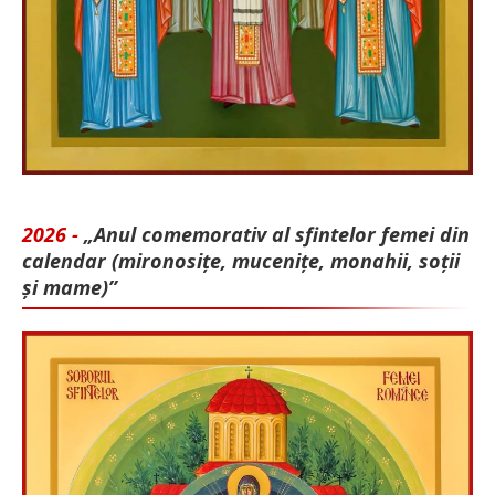
2026 -
„Anul comemorativ al sfintelor femei din
calendar (mironosițe, mu­cenițe, monahii, soții
și mame)”