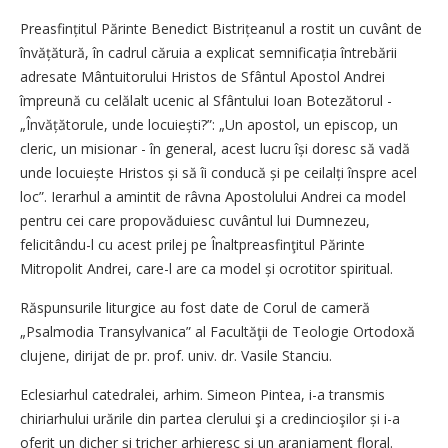
Preasfințitul Părinte Benedict Bistrițeanul a rostit un cuvânt de
învățătură, în cadrul căruia a explicat semnificația întrebării
adresate Mântuitorului Hristos de Sfântul Apostol Andrei
împreună cu celălalt ucenic al Sfântului Ioan Botezătorul -
„Învățătorule, unde locu­iești?”: „Un apostol, un episcop, un
cleric, un misionar - în general, acest lucru își doresc să vadă
unde locuiește Hristos și să îi conducă și pe ceilalți înspre acel
loc”. Ierarhul a amintit de râvna Apostolului Andrei ca model
pentru cei care propovăduiesc cuvântul lui Dumnezeu,
felicitându-l cu acest prilej pe Înaltpreasfinţitul Părinte
Mitropolit Andrei, care-l are ca model și ocrotitor spiritual.
Răspunsurile liturgice au fost date de Corul de cameră
„Psalmodia Transylvanica” al Facultăţii de Teologie Ortodoxă
clujene, dirijat de pr. prof. univ. dr. Vasile Stanciu.
Eclesiarhul catedralei, arhim. Simeon Pintea, i-a transmis
chiriarhului urările din partea clerului şi a credincioşilor și i-a
oferit un dicher și tricher arhieresc și un aranjament floral.