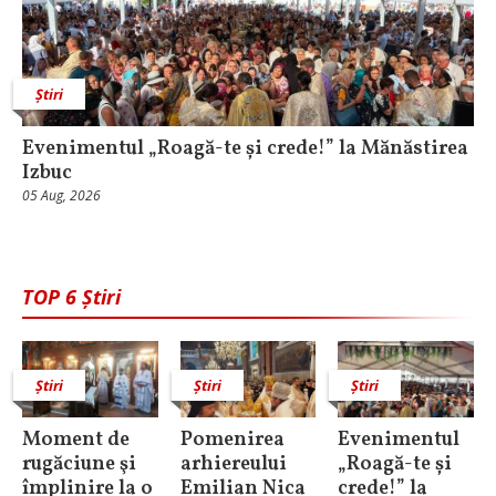
Știri
Evenimentul „Roagă-te și crede!” la Mănăstirea
Izbuc
05 Aug, 2026
TOP 6 Știri
Știri
Știri
Știri
Moment de
Pomenirea
Evenimentul
rugăciune şi
arhiereului
„Roagă-te și
împlinire la o
Emilian Nica
crede!” la