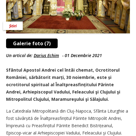
Știri
Galerie foto (7)
Un articol de:
Darius Echim
-
01 Decembrie 2021
Sfântul Apostol Andrei cel întâi chemat, Ocrotitorul
României, sărbătorit marți, 30 noiembrie, este și
ocrotitorul spiritual al Înaltpreasfințitului Părinte
Andrei, Arhiepiscopul Vadului, Feleacului şi Clujului şi
Mitropolitul Clujului, Maramureşului şi Sălajului.
La Catedrala Mitropolitană din Cluj-Napoca, Sfânta Liturghie a
fost săvârșită de Înaltprea­sfin­țitul Părinte Mitropolit Andrei,
împreună cu Preasfințitul Părinte Benedict Bistrițeanul,
Episcop-vicar al Arhiepiscopiei Vadului, Feleacului şi Clujului.