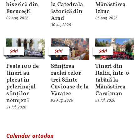
biserică din
la Catedrala
Mănăstirea
Bucureşti
istorică din
Izbuc
Arad
02 Aug, 2026
05 Aug, 2026
30 Iul, 2026
Știri
Știri
Știri
Peste 100 de
Sfințirea
Tineri din
tineri au
raclei celor
Italia, într-o
plecat în
trei Sfinte
tabără la
pelerinajul
Cuvioase de la
Mănăstirea
sfinților
Văratec
Caraiman
nemțeni
03 Aug, 2026
31 Iul, 2026
31 Iul, 2026
Calendar ortodox