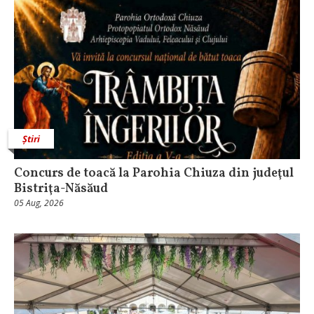
Știri
​Concurs de toacă la Parohia Chiuza din judeţul
Bistriţa-Năsăud
05 Aug, 2026