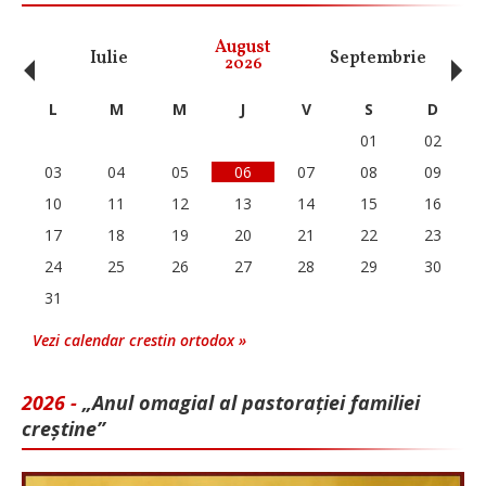
‹
›
August
Iulie
Septembrie
O
2026
L
M
M
J
V
S
D
01
02
03
04
05
06
07
08
09
10
11
12
13
14
15
16
17
18
19
20
21
22
23
24
25
26
27
28
29
30
31
Vezi calendar crestin ortodox »
2026 -
„Anul omagial al pastorației familiei
creștine”