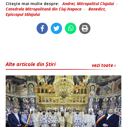
Citeşte mai multe despre:
Andrei, Mitropolitul Clujului
-
Catedrala Mitropolitană din Cluj-Napoca
-
Benedict,
Episcopul Sălajului
Alte articole din Știri
vezi toate ›