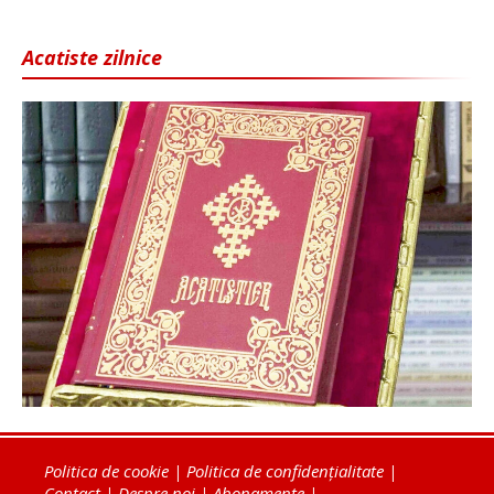
Acatiste zilnice
Politica de cookie
|
Politica de confidențialitate
|
Contact
|
Despre noi
|
Abonamente
|